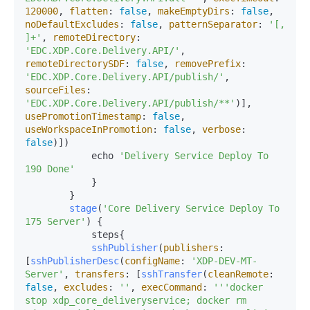
120000
, 
flatten
: 
false
, 
makeEmptyDirs
: 
false
, 
noDefaultExcludes
: 
false
, 
patternSeparator
: 
'[, 
]+'
, 
remoteDirectory
: 
'EDC.XDP.Core.Delivery.API/'
, 
remoteDirectorySDF
: 
false
, 
removePrefix
: 
'EDC.XDP.Core.Delivery.API/publish/'
, 
sourceFiles
: 
'EDC.XDP.Core.Delivery.API/publish/**'
)], 
usePromotionTimestamp
: 
false
, 
useWorkspaceInPromotion
: 
false
, 
verbose
: 
false
)])

            echo 
'Delivery Service Deploy To 
190 Done'
            }

        }

stage
(
'Core Delivery Service Deploy To 
175 Server'
) {

            steps{

sshPublisher
(
publishers
: 
[
sshPublisherDesc
(
configName
: 
'XDP-DEV-MT-
Server'
, 
transfers
: [
sshTransfer
(
cleanRemote
: 
false
, 
excludes
: 
''
, 
execCommand
: 
''
'docker 
stop xdp_core_deliveryservice; docker rm 