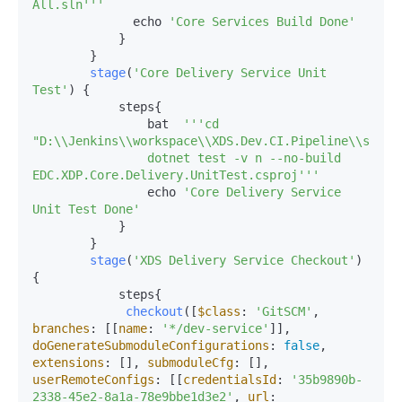
All.sln'
''
              echo 
'Core Services Build Done'
            }

        }

stage
(
'Core Delivery Service Unit 
Test'
) {

            steps{

                bat  
''
'cd 
"D:\\Jenkins\\workspace\\XDS.Dev.CI.Pipeline\\src\\
                dotnet test -v n --no-build 
EDC.XDP.Core.Delivery.UnitTest.csproj'
''
                echo 
'Core Delivery Service 
Unit Test Done'
            }

        }

stage
(
'XDS Delivery Service Checkout'
) 
{

            steps{

checkout
([
$class
: 
'GitSCM'
, 
branches
: [[
name
: 
'*/dev-service'
]], 
doGenerateSubmoduleConfigurations
: 
false
, 
extensions
: [], 
submoduleCfg
: [], 
userRemoteConfigs
: [[
credentialsId
: 
'35b9890b-
2338-45e2-8a1a-78e9bbe1d3e2'
, 
url
: 