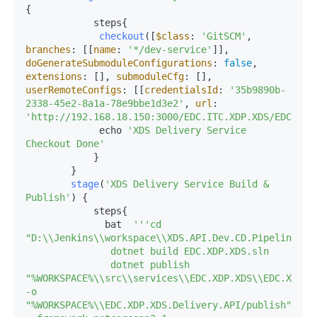
{

            steps{

checkout
([
$class
: 
'GitSCM'
, 
branches
: [[
name
: 
'*/dev-service'
]], 
doGenerateSubmoduleConfigurations
: 
false
, 
extensions
: [], 
submoduleCfg
: [], 
userRemoteConfigs
: [[
credentialsId
: 
'35b9890b-
2338-45e2-8a1a-78e9bbe1d3e2'
, 
url
: 
'http://192.168.18.150:3000/EDC.ITC.XDP.XDS/EDC.XDP
             echo 
'XDS Delivery Service 
Checkout Done'
            }

        }

stage
(
'XDS Delivery Service Build & 
Publish'
) {

            steps{

              bat  
''
'cd 
"D:\\Jenkins\\workspace\\XDS.API.Dev.CD.Pipeline\\sr
               dotnet build EDC.XDP.XDS.sln

               dotnet publish 
"%WORKSPACE%\\src\\services\\EDC.XDP.XDS\\EDC.XDP.XD
-o 
"%WORKSPACE%\\EDC.XDP.XDS.Delivery.API/publish" 