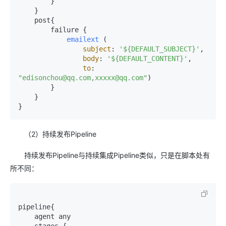
        } 

    }

    post{

        failure {

emailext
 (

subject
: 
'${DEFAULT_SUBJECT}'
,

body
: 
'${DEFAULT_CONTENT}'
,

to
: 
"edisonchou@qq.com,xxxxx@qq.com"
)

        }

    }

}
（2）持续发布Pipeline
持续发布Pipeline与持续集成Pipeline类似，只是在脚本处有
所不同：
pipeline{

    agent any

    stages {
