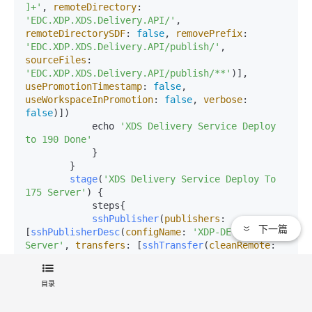
]+'
, 
remoteDirectory
: 
'EDC.XDP.XDS.Delivery.API/'
, 
remoteDirectorySDF
: 
false
, 
removePrefix
: 
'EDC.XDP.XDS.Delivery.API/publish/'
, 
sourceFiles
: 
'EDC.XDP.XDS.Delivery.API/publish/**'
)], 
usePromotionTimestamp
: 
false
, 
useWorkspaceInPromotion
: 
false
, 
verbose
: 
false
)])

            echo 
'XDS Delivery Service Deploy 
to 190 Done'
            }

        }

stage
(
'XDS Delivery Service Deploy To 
175 Server'
) {

            steps{

sshPublisher
(
publishers
: 
下一篇
[
sshPublisherDesc
(
configName
: 
'XDP-DEV-MT-
Server'
, 
transfers
: [
sshTransfer
(
cleanRemote
: 
false
, 
excludes
: 
''
, 
execCommand
: 
''
'docker 
stop xdp_xds_delivery_service;docker rm 
目录
xdp_xds_delivery_service; docker run --ulimit 
core=0 --restart=always -v 
/etc/localtime:/etc/localtime -d -e 