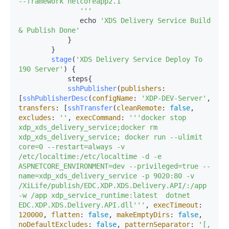
--framework netcoreapp2.1

               '
''
               echo 
'XDS Delivery Service Build 
& Publish Done'
            }

        }

stage
(
'XDS Delivery Service Deploy To 
190 Server'
) {

            steps{

sshPublisher
(
publishers
: 
[
sshPublisherDesc
(
configName
: 
'XDP-DEV-Server'
, 
transfers
: [
sshTransfer
(
cleanRemote
: 
false
, 
excludes
: 
''
, 
execCommand
: 
''
'docker stop 
xdp_xds_delivery_service;docker rm 
xdp_xds_delivery_service; docker run --ulimit 
core=0 --restart=always -v 
/etc/localtime:/etc/localtime -d -e 
ASPNETCORE_ENVIRONMENT=dev --privileged=true --
name=xdp_xds_delivery_service -p 9020:80 -v 
/XiLife/publish/EDC.XDP.XDS.Delivery.API/:/app 
-w /app xdp_service_runtime:latest  dotnet 
EDC.XDP.XDS.Delivery.API.dll'
''
, 
execTimeout
: 
120000
, 
flatten
: 
false
, 
makeEmptyDirs
: 
false
, 
noDefaultExcludes
: 
false
, 
patternSeparator
: 
'[, 