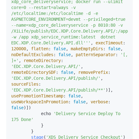
xdp_core_deliveryservice; docker run --ulimit 
core=0 --restart=always -v 
/etc/localtime:/etc/localtime -d -e 
ASPNETCORE_ENVIRONMENT=devmt --privileged=true 
--name=xdp_core_deliveryservice -p 8010:80 -v 
/XiLife/publish/EDC.XDP.Core.Delivery.API/:/app 
-w /app xdp_service_runtime:latest  dotnet 
EDC.XDP.Core.Delivery.API.dll'
''
, 
execTimeout
: 
120000
, 
flatten
: 
false
, 
makeEmptyDirs
: 
false
, 
noDefaultExcludes
: 
false
, 
patternSeparator
: 
'[, 
]+'
, 
remoteDirectory
: 
'EDC.XDP.Core.Delivery.API/'
, 
remoteDirectorySDF
: 
false
, 
removePrefix
: 
'EDC.XDP.Core.Delivery.API/publish/'
, 
sourceFiles
: 
'EDC.XDP.Core.Delivery.API/publish/**'
)], 
usePromotionTimestamp
: 
false
, 
useWorkspaceInPromotion
: 
false
, 
verbose
: 
false
)])

            echo 
'Delivery Service Deploy To 
175 Done'
            }

        }

stage
(
'XDS Delivery Service Checkout'
) 