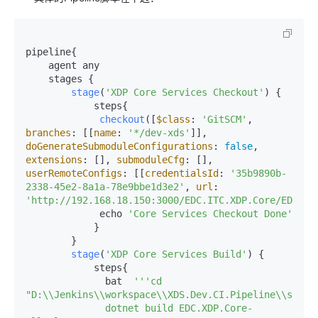
pipeline{

    agent any

    stages {

stage
(
'XDP Core Services Checkout'
) {

            steps{

checkout
([
$class
: 
'GitSCM'
, 
branches
: [[
name
: 
'*/dev-xds'
]], 
doGenerateSubmoduleConfigurations
: 
false
, 
extensions
: [], 
submoduleCfg
: [], 
userRemoteConfigs
: [[
credentialsId
: 
'35b9890b-
2338-45e2-8a1a-78e9bbe1d3e2'
, 
url
: 
'http://192.168.18.150:3000/EDC.ITC.XDP.Core/EDC.XD
             echo 
'Core Services Checkout Done'
            }

        }

stage
(
'XDP Core Services Build'
) {

            steps{

              bat  
''
'cd 
"D:\\Jenkins\\workspace\\XDS.Dev.CI.Pipeline\\src\\s
              dotnet build EDC.XDP.Core-