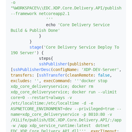
-o 
"%WORKSPACE%\\EDC.XDP.Core.Delivery.API/publish" 
--framework netcoreapp2.1

               '
''
               echo 
'Core Delivery Service 
Build & Publish Done'
            }

        }

stage
(
'Core Delivery Service Deploy To 
190 Server'
) {

            steps{

sshPublisher
(
publishers
: 
[
sshPublisherDesc
(
configName
: 
'XDP-DEV-Server'
, 
transfers
: [
sshTransfer
(
cleanRemote
: 
false
, 
excludes
: 
''
, 
execCommand
: 
''
'docker stop 
xdp_core_deliveryservice; docker rm 
xdp_core_deliveryservice; docker run --ulimit 
core=0 --restart=always -v 
/etc/localtime:/etc/localtime -d -e 
ASPNETCORE_ENVIRONMENT=dev --privileged=true --
name=xdp_core_deliveryservice -p 8010:80 -v 
/XiLife/publish/EDC.XDP.Core.Delivery.API/:/app 
-w /app xdp_service_runtime:latest  dotnet 
EDC.XDP.Core.Delivery.API.dll'
''
, 
execTimeout
: 