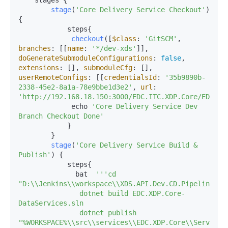
stage
(
'Core Delivery Service Checkout'
) 
{

            steps{

checkout
([
$class
: 
'GitSCM'
, 
branches
: [[
name
: 
'*/dev-xds'
]], 
doGenerateSubmoduleConfigurations
: 
false
, 
extensions
: [], 
submoduleCfg
: [], 
userRemoteConfigs
: [[
credentialsId
: 
'35b9890b-
2338-45e2-8a1a-78e9bbe1d3e2'
, 
url
: 
'http://192.168.18.150:3000/EDC.ITC.XDP.Core/EDC.XD
             echo 
'Core Delivery Service Dev 
Branch Checkout Done'
            }

        }

stage
(
'Core Delivery Service Build & 
Publish'
) {

            steps{

              bat  
''
'cd 
"D:\\Jenkins\\workspace\\XDS.API.Dev.CD.Pipeline\\sr
               dotnet build EDC.XDP.Core-
DataServices.sln

               dotnet publish 
"%WORKSPACE%\\src\\services\\EDC.XDP.Core\\Services