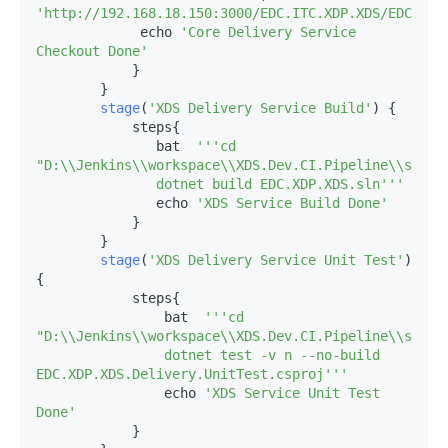
'http://192.168.18.150:3000/EDC.ITC.XDP.XDS/EDC.XDP
             echo 
'Core Delivery Service 
Checkout Done'
            }

        }

stage
(
'XDS Delivery Service Build'
) {

            steps{

               bat  
''
'cd 
"D:\\Jenkins\\workspace\\XDS.Dev.CI.Pipeline\\src\\s
               dotnet build EDC.XDP.XDS.sln'
''
               echo 
'XDS Service Build Done'
            }

        }

stage
(
'XDS Delivery Service Unit Test'
) 
{

            steps{

                bat  
''
'cd 
"D:\\Jenkins\\workspace\\XDS.Dev.CI.Pipeline\\src\\
                dotnet test -v n --no-build 
EDC.XDP.XDS.Delivery.UnitTest.csproj'
''
                echo 
'XDS Service Unit Test 
Done'
            }
