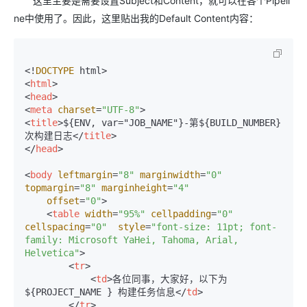
这里主要是需要设置Subject和Content，就可以在各个Pipeli
ne中使用了。因此，这里贴出我的Default Content内容：
<!
DOCTYPE
<
html
>
<
head
>
<
meta
charset
=
"UTF-8"
>
<
title
>
${ENV, var="JOB_NAME"}-第${BUILD_NUMBER}
次构建日志
</
title
>
</
head
>
<
body
leftmargin
=
"8"
marginwidth
=
"0"
topmargin
=
"8"
marginheight
=
"4"
offset
=
"0"
>
<
table
width
=
"95%"
cellpadding
=
"0"
cellspacing
=
"0"
style
=
"font-size: 11pt; font-
family: Microsoft YaHei, Tahoma, Arial, 
Helvetica"
>
<
tr
>
<
td
>
各位同事，大家好，以下为 
${PROJECT_NAME } 构建任务信息
</
td
>
</
tr
>