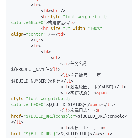
<
tr
>
<
td
>
<
br
 />
<
b
style
=
"font-weight:bold; 
color:#66cc00"
>
构建信息
</
b
>
<
hr
size
=
"2"
width
=
"100%"
align
=
"center"
 />
</
td
>
</
tr
>
<
tr
>
<
td
>
<
ul
>
<
li
>
任务名称 ： 
${PROJECT_NAME}
</
li
>
<
li
>
构建编号 ： 第
${BUILD_NUMBER}次构建
</
li
>
<
li
>
触发原因： ${CAUSE}
</
li
>
<
li
>
构建状态： 
<
span
style
=
"font-weight:bold; 
color:#FF0000"
>
${BUILD_STATUS}
</
span
>
</
li
>
<
li
>
构建日志： 
<
a
href
=
"${BUILD_URL}console"
>
${BUILD_URL}console
</
a
>
</
li
>
<
li
>
构建  Url ： 
<
a
href
=
"${BUILD_URL}"
>
${BUILD_URL}
</
a
>
</
li
>