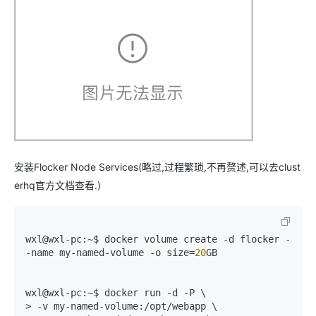
安装Flocker Node Services(略过,过程繁琐,不再赘述,可以去clust
erhq官方文档查看.)
wxl@wxl
-pc
:~$ docker volume create 
-d
 flocker -
-name
 my
-named
-volume
-o
 size=
20
GB

wxl@wxl
-pc
:~$ docker run 
-d
-P
 \

> 
-v
 my
-named
-volume
:/opt/webapp \
