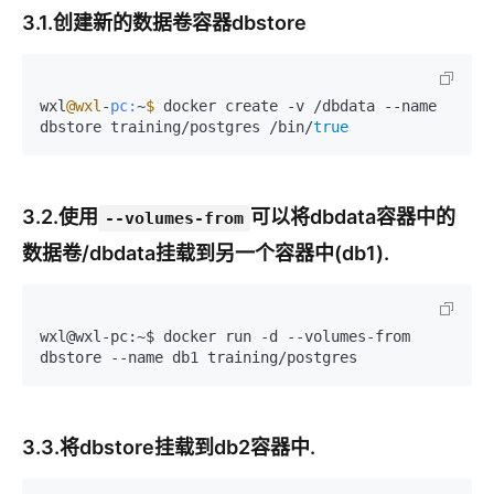
3.1.创建新的数据卷容器dbstore
wxl
@wxl
-
pc:
~
$ 
docker create -v /dbdata --name 
dbstore training/postgres /bin/
true
3.2.使用
可以将dbdata容器中的
--volumes-from
数据卷/dbdata挂载到另一个容器中(db1).
wxl@wxl
-pc
:~$ docker run 
-d
 -
-volumes
-from
dbstore -
-name
 db1 training/postgres
3.3.将dbstore挂载到db2容器中.