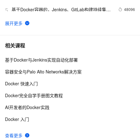
基于Docker容器的，Jenkins、GitLab构建持续集成
48096
5
CI
谈谈 Docker Volume 之权限管理（一）
43493
6
容器镜像服务 Docker镜像的基本使用
39010
7
相关课程
基于Docker与Jenkins实现自动化部署
使用阿里云容器服务Jenkins 2.0实现持续集成之
37082
8
Pipeline篇(updated on 2016.12.23)
容器安全与Palo Alto Networks解决方案
利用Helm简化Kubernetes应用部署
36612
9
Docker 快速入门
理解Docker容器的进程管理
31998
10
Docker完全自学手册图文教程
AI开发者的Docker实践
Docker 入门
查看更多