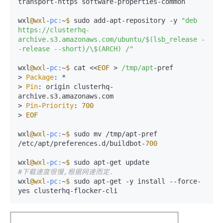
transport-https software-properties-common

wxl
@wxl
-
pc:
~
$ 
sudo add-apt-repository -y 
"deb 
https://clusterhq-
archive.s3.amazonaws.com/ubuntu/$(lsb_release -
-release --short)/\$(ARCH) /"
wxl
@wxl
-
pc:
~
$ 
cat <<
EOF
 > 
/tmp/apt
-pref

> 
Package
: *

> 
Pin
: origin clusterhq-
archive.s3.amazonaws.com

> 
Pin
-
Priority
: 
700
> 
EOF
wxl
@wxl
-
pc:
~
$ 
sudo mv /tmp/apt-pref 
/etc/apt/preferences.d/buildbot-
700
wxl
@wxl
-
pc:
~
$ 
#下载速度很慢,根据网速而定.
wxl
@wxl
-
pc:
~
$ 
sudo apt-get -y install --force-
yes clusterhq-flocker-cli