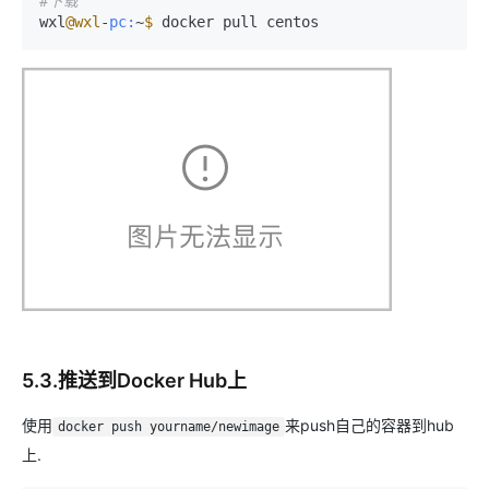
#下载
wxl
@wxl
-
pc:
~
$ 
docker pull centos
5.3.推送到Docker Hub上
使用
来push自己的容器到hub
docker push yourname/newimage
上.