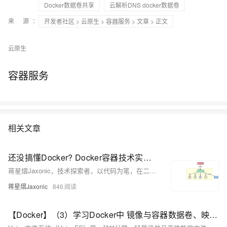
Docker数据卷共享
云解析DNS docker数据卷
来 源：
开发者社区
>
云原生
>
容器服务
>
文章
> 正文
云原生
容器服务
相关文章
还没搞懂Docker? Docker容器技术实战指南 ! 从入门到企业级应用 !
蒋星熠Jaxonic，技术探索者，以代码为笔，在二进制星河中书写极客诗篇。专注Docker与容器化实践，分享从入门到企业级应用的深度经验，助力开发者乘风破浪，驶向云原生新世界。
蒋星熠Jaxonic
846
【Docker】（3）学习Docker中 镜像与容器数据卷、映射关系！手把手带你安装 MySql主从同步 和 Redis三主三从集群！并且进行主从切换与扩容操作，还有分析 哈希分区 等知识点！