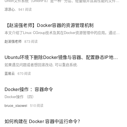
Union文件系统（UnionFS）是一种**分层、轻量级并且高性能的文件系统**，它支持对文件系统的修改作为一次提交来一层层的叠加，同时可以将不同目录挂载到同一个虚拟文件系统下(unite several directories into a single virtual filesystem) Union 文件系统是 Docker 镜像的基础。 镜像可以通过分层来进行继承，基于基础镜像（没有父镜像），可以制作各种具体的应用镜像。
凉凉心.
941
【赵渝强老师】Docker容器的资源管理机制
本文介绍了Linux CGroup技术及其在Docker资源管理中的应用。通过实例演示了如何利用CGroup限制应用程序的CPU、内存和I/O带宽使用，实现系统资源的精细化控制，帮助理解Docker底层资源限制机制。
赵渝强老师
873
Ubuntu环境下删除Docker镜像与容器、配置静态IP地址教程。
如果遇见问题或者想回滚改动, 可以重启系统.
蓝易云
670
Docker操作 ：容器命令
Docker操作 （四）
bruce_xiaowei
510
如何构建在 Docker 容器中运行命令？