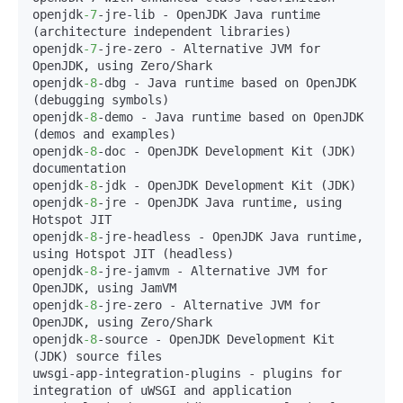
openjdk
-7
-jre-lib - OpenJDK Java runtime 
(architecture independent libraries) 

openjdk
-7
-jre-zero - Alternative JVM for 
OpenJDK, using Zero/Shark 

openjdk
-8
-dbg - Java runtime based on OpenJDK 
(debugging symbols) 

openjdk
-8
-demo - Java runtime based on OpenJDK 
(demos and examples) 

openjdk
-8
-doc - OpenJDK Development Kit (JDK) 
documentation 

openjdk
-8
-jdk - OpenJDK Development Kit (JDK) 

openjdk
-8
-jre - OpenJDK Java runtime, using 
Hotspot JIT 

openjdk
-8
-jre-headless - OpenJDK Java runtime, 
using Hotspot JIT (headless) 

openjdk
-8
-jre-jamvm - Alternative JVM for 
OpenJDK, using JamVM 

openjdk
-8
-jre-zero - Alternative JVM for 
OpenJDK, using Zero/Shark 

openjdk
-8
-source - OpenJDK Development Kit 
(JDK) source files 

uwsgi-app-integration-plugins - plugins for 
integration of uWSGI and application 
