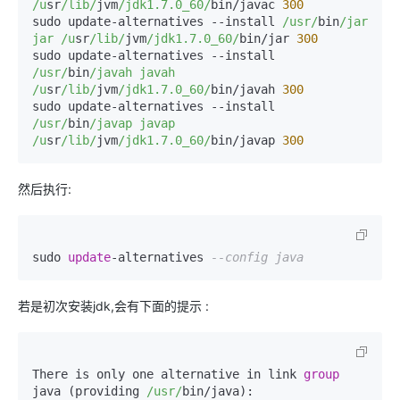
/u
sr
/lib/
jvm
/jdk1.7.0_60/
bin/javac 
300
sudo update-alternatives --install 
/usr/
bin
/jar 
jar /u
sr
/lib/
jvm
/jdk1.7.0_60/
bin/jar 
300
sudo update-alternatives --install 
/usr/
bin
/javah javah 
/u
sr
/lib/
jvm
/jdk1.7.0_60/
bin/javah 
300
sudo update-alternatives --install 
/usr/
bin
/javap javap 
/u
sr
/lib/
jvm
/jdk1.7.0_60/
bin/javap 
300
然后执行:
sudo 
update
-
alternatives 
--config java
若是初次安装jdk,会有下面的提示 :
There is only one alternative in link 
group
java (providing 
/usr/