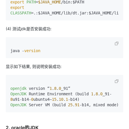
export
PATH
=
$JAVA_HOME
export
CLASSPATH
=.:$JAVA_HOME/lib/dt.jar:$JAVA_HOME/lib/to
(4) 测试jdk是否安装成功:
java -
version
显示如下结果, 则说明安装成功:
openjdk
 version “
1
.
8
.
0
OpenJDK
 Runtime Environment (build 
1
.
8
.
0
_91-
8
u91-b14-
0
ubuntu4~
15
.
10
.
1
OpenJDK
 Server VM (build 
25
.
91
-b14, mixed mode)
2. oracle的JDK