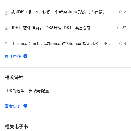
框架）
从 JDK 9 到 19，认识一个新的 Java 形态（内存篇）
8
3
JDK11变化详解，JDK8升级JDK11详细指南
27
4
【Tomcat】直接启动tomcat时为tomcat指定JDK 而不是
6
5
读取环境变量中的配置
Oracle 要慌了！华为终于开源了自家的 Huawei JDK
12
6
——毕昇 JDK！
集合详解（四）----HashSet和HashMap源码剖析
2
7
相关课程
（JDK1.7）
JDK的选型、安装与配置
【本地与Java无缝对接】JDK 22外部函数和内存API：
7
8
JNI终结者，性能与安全双提升！
查看更多
JDK 21中的字符串模板：提升代码可读性与维护性的新
13
9
利器
CentOS 6.5安装JDK
10
10
相关电子书