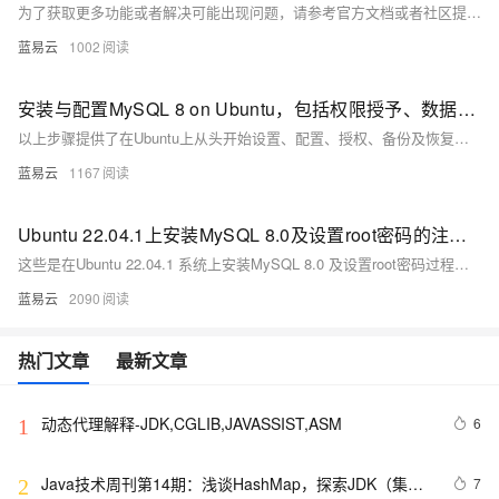
为了获取更多功能或者解决可能出现问题，请参考官方文档或者社区提供支持。
蓝易云
1002
安装与配置MySQL 8 on Ubuntu，包括权限授予、数据库备份及远程连接指南
以上步骤提供了在Ubuntu上从头开始设置、配置、授权、备份及恢复一个基础但完整的MySQL环境所需知识点。
蓝易云
1167
Ubuntu 22.04.1上安装MySQL 8.0及设置root密码的注意事项
这些是在Ubuntu 22.04.1 系统上安装MySQL 8.0 及设置root密码过程中必须考虑的关键点。正确的遵循这些步骤可确保MySQL的安装过程既顺利又安全。
蓝易云
2090
热门文章
最新文章
动态代理解释-JDK,CGLIB,JAVASSIST,ASM
6
1
Java技术周刊第14期：浅谈HashMap，探索JDK（集合
7
2