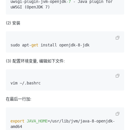
uwsgi-plugin-jvm-openjdk
-7
 - Java plugin for 
uWSGI (OpenJDK 7)
(2) 安装
sudo apt-
get
 install openjdk-8-jdk
(3) 配置环境变量, 编辑如下文件:
vim ~/.bashrc
在最后一行加:
export
JAVA_HOME
=/usr/lib/jvm/java-8-openjdk-