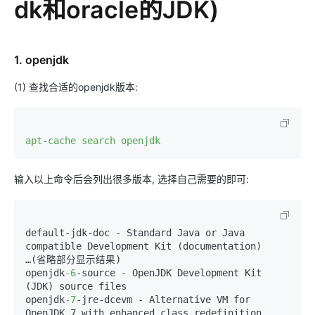
dk和oracle的JDK)
1. openjdk
(1) 查找合适的openjdk版本:
apt-cache search openjdk
输入以上命令后会列出很多版本, 选择自己需要的即可:
default-jdk-doc - Standard Java or Java 
compatible Development Kit (documentation) 

…(省略部分显示结果) 

openjdk
-6
-source - OpenJDK Development Kit 
(JDK) source files 

openjdk
-7
-jre-dcevm - Alternative VM for 
OpenJDK 7 with enhanced class redefinition 
