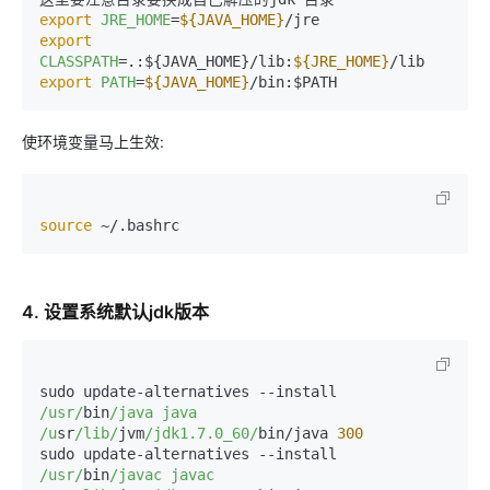
export
JRE_HOME
=
${JAVA_HOME}
export
CLASSPATH
=.:${JAVA_HOME}/lib:
${JRE_HOME}
export
PATH
=
${JAVA_HOME}
/bin:$PATH
使环境变量马上生效:
source
 ~/.bashrc
4. 设置系统默认jdk版本
sudo update-alternatives --install 
/usr/
bin
/java java 
/u
sr
/lib/
jvm
/jdk1.7.0_60/
bin/java 
300
sudo update-alternatives --install 
/usr/
bin
/javac javac 