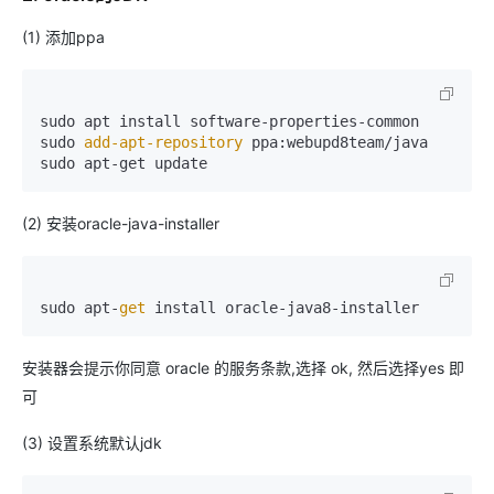
(1) 添加ppa
sudo apt install software-properties-common

sudo
 add-apt-repository 
ppa:webupd8team/java

sudo apt-get update
(2) 安装oracle-java-installer
sudo apt-
get
 install oracle-java8-installer
安装器会提示你同意 oracle 的服务条款,选择 ok, 然后选择yes 即
可
(3) 设置系统默认jdk