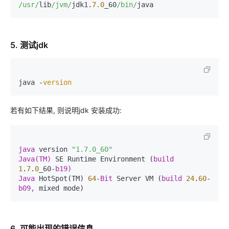
/usr/
lib
/jvm/
jdk1.
7.0
_60
/bin/
java
5. 测试jdk
java -
version
若有如下结果, 则说明jdk 安装成功:
java 
version 
"1.7.0_60"
Java(TM) 
SE Runtime Environment (
build 
1
.
7
.
0
_60-
Java 
HotSpot(TM) 
64
-
Bit 
Server VM (
build 
24
.
60
-
b09, 
mixed mode)
6. 可能出现的错误信息