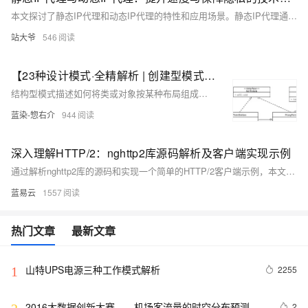
本文探讨了静态IP代理和动态IP代理的特性和应用场景。静态IP代理通过高质量服务提供商、网络设置优化、定期更换IP与负载均衡及性能监控提升网络访问速度；动态IP代理则通过隐藏真实IP、增强安全性、绕过封锁和提供独立IP保障用户隐私。结合实际案例与代码示例，展示了两者在不同场景下的优势，帮助用户根据需求选择合适的代理服务以实现高效、安全的网络访问。
站大爷
546
【23种设计模式·全精解析 | 创建型模式篇】5种创建型模式的结构概述、实现、优缺点、扩展、使用场景、源码解析
结构型模式描述如何将类或对象按某种布局组成更大的结构。它分为类结构型模式和对象结构型模式，前者采用继承机制来组织接口和类，后者釆用组合或聚合来组合对象。由于组合关系或聚合关系比继承关系耦合度低，满足“合成复用原则”，所以对象结构型模式比类结构型模式具有更大的灵活性。 结构型模式分为以下 7 种： • 代理模式 • 适配器模式 • 装饰者模式 • 桥接模式 • 外观模式 • 组合模式 • 享元模式
蓝染-惣右介
944
深入理解HTTP/2：nghttp2库源码解析及客户端实现示例
通过解析nghttp2库的源码和实现一个简单的HTTP/2客户端示例，本文详细介绍了HTTP/2的关键特性和nghttp2的核心实现。了解这些内容可以帮助开发者更好地理解HTTP/2协议，提高Web应用的性能和用户体验。对于实际开发中的应用，可以根据需要进一步优化和扩展代码，以满足具体需求。
蓝易云
1557
热门文章
最新文章
山特UPS电源三种工作模式解析
2255
1
2016大数据创新大赛——机场客流量的时空分布预测模
2