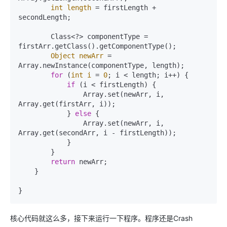
int
length
=
 firstLength + 
secondLength;

        Class<?> componentType = 
firstArr.getClass().getComponentType();

Object
newArr
=
Array.newInstance(componentType, length);

for
 (
int
i
=
0
; i < length; i++) {

if
 (i < firstLength) {

                Array.set(newArr, i, 
Array.get(firstArr, i));

            } 
else
 {

                Array.set(newArr, i, 
Array.get(secondArr, i - firstLength));

            }

        }

return
 newArr;

    }

}
核心代码就这么多，接下来运行一下程序。程序还是Crash