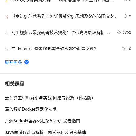
2
型解析
《走进git时代系列三》详解部分git思想及SVN/GIT命令对
5
3
比解析
阿里视频云最强转码技术揭秘：窄带高清原理解析+用
6752
4
户接入指南
在Linux中，设置DNS需要修改哪个配置文件？
10
5
深入解析消息认证码（MAC）算法：HmacMD5与
11
6
HmacSHA1
vim命令入门解析
2
7
相关课程
云计算工程师解析与实战-网络专家篇（体验版）
【C++调试】深入探索C++调试：从DWARF到堆栈解析
7
8
深入解析Docker容器化技术
二十三种设计模式全面解析-代理模式（Proxy Pattern）
5
9
开源Android容器化框架Atlas开发者指南
详解：探索隐藏于背后的力量
Golang语言使用 jwt-go 库生成和解析 token
7
10
Java面试疑难点解析 - 面试技巧及语言基础