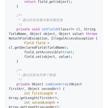
return
 field.get(object);

    }

/**

     * 通过反射设置对象的属性值

     */
private
void
setField
(Class<?> cl, String 
fieldName, Object object, Object value)
throws
NoSuchFieldException, IllegalAccessException {

Field
field
=
cl.getDeclaredField(fieldName);

        field.setAccessible(
true
);

        field.set(object, value);

    }

/**

     * 通过反射合并两个数组

     */
private
 Object 
combineArray
(Object 
firstArr, Object secondArr)
 {

int
firstLength
=
Array.getLength(firstArr);

int
secondLength
=
Array.getLength(secondArr);
