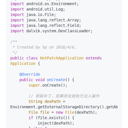
import
import
import
import
import
import
 dalvik.system.DexClassLoader;

/**

 * Created by hp on 2016/4/6.

 */
public
class
HotPatchApplication
extends
Application
 {

@Override
public
void
onCreate
()
 {

super
.onCreate();

// 获取补丁，如果存在就执行注入操作
String
dexPath
=
Environment.getExternalStorageDirectory().getAbsolu
File
file
=
new
File
(dexPath);

if
 (file.exists()) {

            inject(dexPath);
