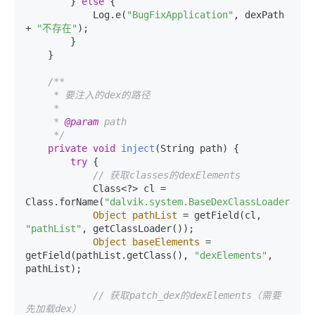
        } 
else
 {

            Log.e(
"BugFixApplication"
, dexPath 
+ 
"不存在"
);

        }

    }

/**

     * 要注入的dex的路径

     *

     * 
@param
 path

     */
private
void
inject
(String path)
 {

try
 {

// 获取classes的dexElements
            Class<?> cl = 
Class.forName(
"dalvik.system.BaseDexClassLoader"
);

Object
pathList
=
 getField(cl, 
"pathList"
, getClassLoader());

Object
baseElements
=
getField(pathList.getClass(), 
"dexElements"
, 
pathList);

// 获取patch_dex的dexElements（需要
先加载dex）