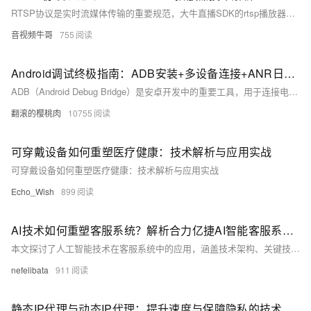
RTSP协议是实时流媒体传输的重要规范，大牛直播SDK的rtsp播放器基于此构建，具备跨平台支持、超低延迟（100-300ms）、多实例播放、高效资源利用、音视频同步等优势。它广泛应用于安防监控、远程教学等领域，提供实时录像、快照等功能，优化网络传输与解码效率，并通过事件回调机制保障稳定性。作为高性能解决方案，它推动了实时流媒体技术的发展。
音视频牛哥
755
Android调试终极指南：ADB安装+多设备连接+ANR日志抓取全流程解析，覆盖环境变量配置/多设备调试/ANR日志分析全流程，附Win/Mac/Linux三平台解决方案
ADB（Android Debug Bridge）是安卓开发中的重要工具，用于连接电脑与安卓设备，实现文件传输、应用管理、日志抓取等功能。本文介绍了 ADB 的基本概念、安装配置及常用命令。包括：1) 基本命令如 `adb version` 和 `adb devices`；2) 权限操作如 `adb root` 和 `adb shell`；3) APK 操作如安装、卸载应用；4) 文件传输如 `adb push` 和 `adb pull`；5) 日志记录如 `adb logcat`；6) 系统信息获取如屏幕截图和录屏。通过这些功能，用户可高效调试和管理安卓设备。
翻滚的樱桃肉
10755
可穿戴设备如何重塑医疗健康：技术解析与应用实战
可穿戴设备如何重塑医疗健康：技术解析与应用实战
Echo_Wish
899
AI技术如何重塑客服系统？解析合力亿捷AI智能客服系统实践案例
本文探讨了人工智能技术在客服系统中的应用，涵盖技术架构、关键技术和优化策略。通过感知层、认知层、决策层和执行层的协同工作，结合自然语言处理、知识库构建和多模态交互技术，合力亿捷客服系统实现了智能化服务。文章还提出了用户体验优化、服务质量提升和系统性能改进的方法，并展望了未来发展方向，强调其在客户服务领域的核心价值与潜力。
nefelibata
911
静态IP代理与动态IP代理：提升速度与保障隐私的技术解析