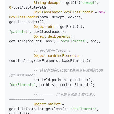
String
dexopt
=
 getDir(
"dexopt"
, 
0
).getAbsolutePath();

DexClassLoader
dexClassLoader
=
new
DexClassLoader
(path, dexopt, dexopt, 
getClassLoader());

Object
obj
=
 getField(cl, 
"pathList"
, dexClassLoader);

Object
dexElements
=
getField(obj.getClass(), 
"dexElements"
, obj);

// 合并两个Elements
Object
combineElements
=
combineArray(dexElements, baseElements);

// 将合并后的Element数组重新赋值给app
的classLoader
            setField(pathList.getClass(), 
"dexElements"
, pathList, combineElements);

//======== 以下是测试是否成功注入 
=================
Object
object
=
getField(pathList.getClass(), 
"dexElements"
, 
pathList);
