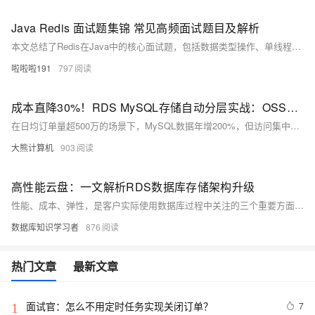
Java Redis 面试题集锦 常见高频面试题目及解析
本文总结了Redis在Java中的核心面试题，包括数据类型操作、单线程高性能原理、键过期策略及分布式锁实现等关键内容。通过Jedis代码示例展示了String、List等数据类型的操作方法，讲解了惰性删除和定期删除相结合的过期策略，并提供了Spring Boot配置Redis过期时间的方案。文章还探讨了缓存穿透、雪崩等问题解决方案，以及基于Redis的分布式锁实现，帮助开发者全面掌握Redis在Java应用中的实践要点。
啦啦啦191
797
成本直降30%！RDS MySQL存储自动分层实战：OSS冷热分离架构设计指南
在日均订单量超500万的场景下，MySQL数据年增200%，但访问集中在近7天（85%）。通过冷热数据分离，将历史数据迁移至OSS，实现存储成本下降48%，年省72万元。结合RDS、OSS与Redis构建分层架构，自动化管理数据生命周期，优化查询性能与资源利用率，支撑PB级数据扩展。
大熊计算机
903
高性能云盘：一文解析RDS数据库存储架构升级
性能、成本、弹性，是客户实际使用数据库过程中关注的三个重要方面。RDS业界率先推出的高性能云盘（原通用云盘），是PaaS层和IaaS层的深度融合的技术最佳实践，通过使用不同的存储介质，为客户提供同时满足低成本、低延迟、高持久性的体验。
数据库知识学习者
876
热门文章
最新文章
面试官：怎么不用定时任务实现关闭订单？
7
1