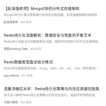
【赵渝强老师】MongoDB的分布式存储架构
MongoDB分片通过将数据分布到多台服务器，实现海量数据的高效存储与读写。其架构包含路由、配置服务器和分片服务器，支持水平扩展，结合复制集保障高可用性，适用于大规模生产环境。
赵渝强老师
635
Redis持久化深度解析：数据安全与性能的平衡艺术
Redis持久化解决内存数据易失问题，提供RDB快照与AOF日志两种机制。RDB恢复快、性能高，但可能丢数据；AOF安全性高，最多丢1秒数据，支持多种写回策略，适合不同场景。Redis 4.0+支持混合持久化，兼顾速度与安全。根据业务需求选择合适方案，实现数据可靠与性能平衡。（238字）
游客aimstvzg73tkk
809
Redis数据类型面试给分情况
Redis常见数据类型包括：string、hash、list、set、zset（有序集合）。此外还包含高级结构如bitmap、hyperloglog、geo。不同场景可选用合适类型，如库存用string，对象存hash，列表用list，去重场景用set，排行用zset，签到用bitmap，统计访问量用hyperloglog，地理位置用geo。
aliyunRhcol
651
流量洪峰应对术：Redis持久化策略与内存压测避坑指南
本文深入解析Redis持久化策略与内存优化技巧，涵盖RDB快照机制、AOF重写原理及混合持久化实践。通过实测数据揭示bgsave内存翻倍风险、Hash结构内存节省方案，并提供高并发场景下的主从复制冲突解决策略。结合压测工具链构建与故障恢复演练，总结出生产环境最佳实践清单。
大熊计算机
583