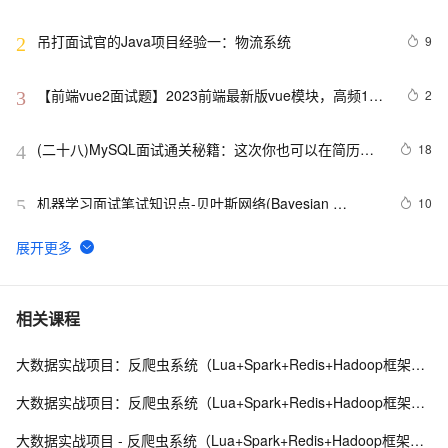
吊打面试官的Java项目经验一：物流系统
9
2
【前端vue2面试题】2023前端最新版vue模块，高频17
2
3
问(上)
(二十八)MySQL面试通关秘籍：这次你也可以在简历写
18
4
上精通MySQL！
机器学习面试笔试知识点-贝叶斯网络(Bayesian 
10
5
Network) 、马尔科夫(Markov) 和主题模型(T M)1
Java面试
6
6
微软的22道数据结构算法面试题
616
7
相关课程
大数据实战项目：反爬虫系统（Lua+Spark+Redis+Hadoop框架搭建）第三阶段
揭秘CSS布局神器：vw/vh、rem、%与px大PK，掌握它
5
8
们，让你的网页设计秒变高大上，面试难题迎刃而解！
大数据实战项目：反爬虫系统（Lua+Spark+Redis+Hadoop框架搭建）第四阶段
10年Java面试总结：Java程序员面试必备的面试技巧
4
9
大数据实战项目 - 反爬虫系统（Lua+Spark+Redis+Hadoop框架搭建）第六阶段