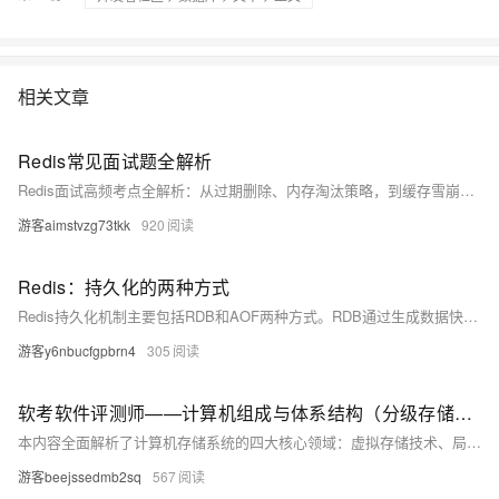
相关文章
Redis常见面试题全解析
Redis面试高频考点全解析：从过期删除、内存淘汰策略，到缓存雪崩、击穿、穿透及BigKey问题，深入原理与实战解决方案，助你轻松应对技术挑战，提升系统性能与稳定性。（238字）
游客aimstvzg73tkk
920
Redis：持久化的两种方式
Redis持久化机制主要包括RDB和AOF两种方式。RDB通过生成数据快照进行持久化，支持手动或自动触发，具有加载速度快、文件紧凑等特点，但无法实时保存数据。AOF则记录每个操作命令，保障数据更安全，支持多种写入策略，并可通过重写机制优化文件大小。两者各有优劣，常结合使用以兼顾性能与数据安全。
游客y6nbucfgpbrn4
305
软考软件评测师——计算机组成与体系结构（分级存储架构）
本内容全面解析了计算机存储系统的四大核心领域：虚拟存储技术、局部性原理、分级存储体系架构及存储器类型。虚拟存储通过软硬件协同扩展内存，支持动态加载与地址转换；局部性原理揭示程序运行特性，指导缓存设计优化；分级存储架构从寄存器到外存逐级扩展，平衡速度、容量与成本；存储器类型按寻址和访问方式分类，并介绍新型存储技术。最后探讨了存储系统未来优化趋势，如异构集成、智能预取和近存储计算等，为突破性能瓶颈提供了新方向。
游客beejssedmb2sq
567