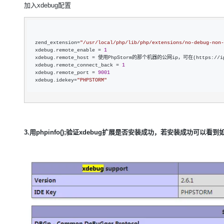
大模型解决方案
加入xdebug配置
迁移与运维管理
快速部署 Dify，高效搭建 
专有云
zend_extension=
"
/usr/local/php/lib/php/extensions/no-debug-non-
xdebug.remote_enable 
= 
1
10 分钟在聊天系统中增加
xdebug.remote_host 
= 使用PhpStorm的那个机器的公网ip，可在(https://ip
xdebug.remote_connect_back 
= 
1
xdebug.remote_port 
= 
9001
xdebug.idekey
=
"
PHPSTORM
"
3.用phpinfo();验证xdebug扩展是否安装成功，若安装成功可以看