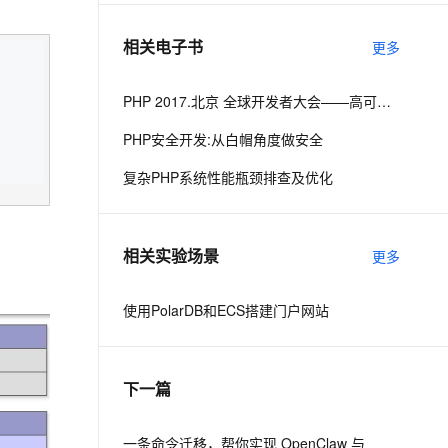
相关电子书
更多
息提取
与 AI 智能体进行实时音视频通话
从文本、图片、视频中提取结构化的属性信息
构建支持视频理解的 AI 音视频实时通话应用
PHP 2017.北京 全球开发者大会——高可用的PHP
t.diy 一步搞定创意建站
构建大模型应用的安全防护体系
PHP安全开发:从白帽角度做安全
通过自然语言交互简化开发流程,全栈开发支持
通过阿里云安全产品对 AI 应用进行安全防护
复杂PHP系统性能瓶颈排查及优化
相关实验场景
更多
使用PolarDB和ECS搭建门户网站
下一篇
一条命令迁移，帮你实现 OpenClaw 与