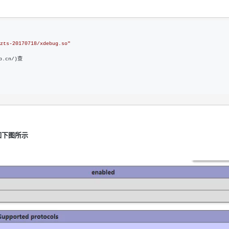
AI 应用
10分钟微调：让0.6B模型媲美235B模
多模态数据信
型
依托云原生高可用架构,实现Dify私有化部署
zts-20170718/xdebug.so
"
用1%尺寸在特定领域达到大模型90%以上效果
一个 AI 助手
超强辅助，Bol
.cn/)查
即刻拥有 DeepSeek-R1 满血版
在企业官网、通讯软件中为客户提供 AI 客服
多种方案随心选，轻松解锁专属 DeepSeek
到如下图所示