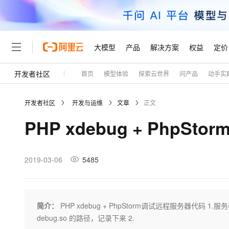
大模型
产品
解决方案
权益
定价
开发者社区
首页
模型体验
探索云世界
问产品
动手实
大模型
产品
解决方案
权益
定价
云市场
伙伴
服务
了解阿里云
精选产品
精选解决方案
普惠上云
产品定价
精选商城
成为销售伙伴
售前咨询
为什么选择阿里云
千问AI平台
开发者社区
开发与运维
文章
正文
了解云产品的定价详情
大模型服务平台百炼
睿译宝，AI翻译排版一
普惠上云 官方力荐
分销伙伴
在线服务
网站建设
什么是云计算
大
PHP xdebug + Php
大模型服务与应用平台
上传文档即自动完成翻译和
云服务器38元/年起，超
咨询伙伴
多端小程序
技术领先
云上成本管理
售后服务
轻量应用服务器
GLM-5.2：长任务时代
官方推荐返现计划
大模型
精选产品
精选解决方案
Salesforce 国际版订阅
稳定可靠
管理和优化成本
推荐新用户得奖励，单订单
销售伙伴合作计划
2019-03-06
5485
自助服务
友盟天域
安全合规
人工智能与机器学习
AI
文本生成
云数据库 RDS
Hermes Agent，打造
云工开物
无影生态合作计划
在线服务
观测云
分析师报告
自主进化，持久记忆，越用
高校专属算力普惠，学生认
计算
互联网应用开发
Qwen3.8-Max
HOT
Salesforce On Alibaba C
工单服务
Tuya 物联网平台阿里云
研究报告与白皮书
人工智能平台 PAI
快速拥有专属 OpenClaw
简介：
PHP xdebug + PhpStorm调试远程服务器代码 1.服务器(
大模
Consulting Partner 合
大数据
容器
智能体时代全能旗舰模型
免费试用
短信专区
一站式AI开发、训练和推
debug.so 的路径，记录下来 2.
蓝凌 OA
AI 大模型销售与服务生
现代化应用