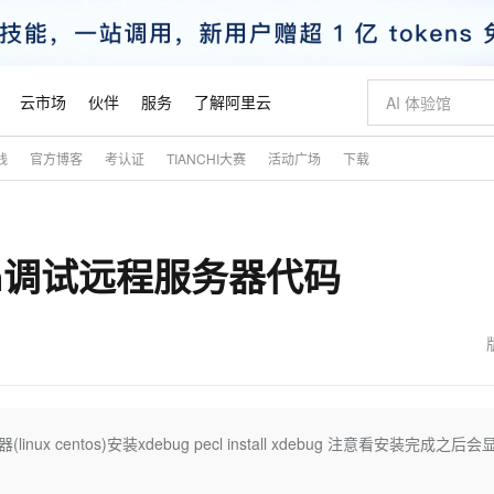
云市场
伙伴
服务
了解阿里云
践
官方博客
考认证
TIANCHI大赛
活动广场
下载
AI 特惠
数据与 API
成为产品伙伴
企业增值服务
最佳实践
价格计算器
AI 场景体
基础软件
产品伙伴合
阿里云认证
市场活动
配置报价
大模型
自助选配和估算价格
步到位
智启 AI 普惠权益
产品生态集成认证中心
企业支持计划
云上春晚
域名与网站
Qwen Audio：打造专属 AI 语音助手
千问官方 MaaS 平台，为开发者和 Agent 而生，新用户赠送 1 亿 + tokens 额度
一句话生成原生
AI Coding
阿里云Maa
2026 阿里云
云服务器 E
为企业打
数据集
Windows
大模型认证
模型
NEW
NEW
Storm调试远程服务器代码
格式还原
值低价云产品抢先购
至高享 1亿+免费 tokens，加速 Al 应用落地
提供智能易用的域名与建站服务
Qwen-Audio-3.0-Realtime 端到端实时语音角色扮演
输入一句话想法,
智能编程，一键
安全可靠、
产品生态伙伴
专家技术服务
云上奥运之旅
弹性计算合作
阿里云中企出
手机三要素
宝塔 Linux
全部认证
价格优势
开源旗舰模型
即刻拥有 DeepSeek-V4-Pro
阿里云 OPC 创新助力计划
千问大模型
一键部署幻兽
AI 电商营销
对象存储 O
大模型
产品生态伙伴工作台
企业增值服务台
云栖战略参考
云存储合作计
云栖大会
身份实名认证
CentOS
训练营
推动算力普惠，释放技术红利
最高返9万
真正可用的 1M 上下文,一次完成代码全链路开发
快速构建应用程序和网站，即刻迈出上云第一步
轻松解锁专属 DeepSeek-V4-Pro
至高百万元 Token 补贴，加速一人公司成长
多元化、高性能、安全可靠的大模型服务
一键购买专属
从图文生成到
云上的中国
数据库合作计
活动全景
短信
Docker
图片和
自进化智能体
5 分钟轻松部署专属 QwenPaw
Token Plan 模型订阅计划
数字证书管理服务（原SSL证书）
高效搭建 AI
AI 广告创作
无影云电脑
企业成长
NEW
HOT
信息公告
看见新力量
云网络合作计
OCR 文字识别
JAVA
越聪明
证享300元代金券
全托管，含MySQL、PostgreSQL、SQL Server、MariaDB多引擎
Qwen3.8-Max 首发尝鲜，限时加量 10 倍，夜间低至2折
实现全站HTTPS，呈现可信的WEB访问
从聊天伙伴进化为能主动干活的本地数字员工
图文、视频一
随时随地安
魔搭 Mode
Kimi-K3
HappyHors
NEW
loud
服务实践
官网公告
金融模力时刻
Salesforce O
版
发票查验
全能环境
Claude Code + GStack 打造工程团队
千问办公，限时限量积分加倍
Qoder
低代码高效构
AI 建站
短信服务
linux centos)安装xdebug pecl install xdebug 注意看安装完成之后会
型
NEW
作计划
Kimi 最新旗舰模型，长程编程与推理利器
让文字生成流
计划
创新中心
魔搭 ModelSc
健康状态
理服务
让AI从“聊天伙伴”进化为能干活的“数字员工”
安装技能 GStack，拥有专属 AI 工程团队
你的AI工作搭子，覆盖日常办公高频场景
面向真实软件的智能体编程平台
0 代码专业建
客户案例
天气预报查询
操作系统
态合作计划