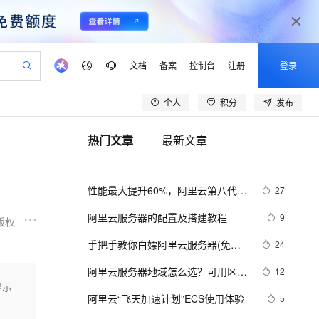
文档
备案
控制台
注册
登录
个人
积分
发布
验
作计划
器
AI 活动
专业服务
服务伙伴合作计划
开发者社区
加入我们
产品动态
服务平台百炼
阿里云 OPC 创新助力计划
热门文章
最新文章
一站式生成采购清单，支持单品或批量购买
可编辑精美 PPT 文稿
S产品伙伴计划（繁花）
峰会
CS
造的大模型服务与应用开发平台
Agency Agents：拥有专属领域专家
AI 生产力先锋
Al MaaS 服务伙伴赋能合作
域名
博文
Careers
至高可申请百万元
Qwen3.8-Max 模型上线
 轻松生成专业的 PPT
开启高性价比 AI 编程新体验
弹性可伸缩的云计算服务
先锋实践拓展 AI 生产力的边界
多领域专家智能体,一键组建 AI 虚拟交付团队
Token 补贴，五大权
计划
海大会
伙伴信用分合作计划
商标
问答
社会招聘
性能最大提升60%，阿里云第八代企
27
益加速 OPC 成功
帕鲁游戏服务器
SS
HappyHorse 打造一站式影视创作平台
飞天发布时刻
HOT
Open Search 向量检索版支
划
备案
电子书
校园招聘
业级实例ECS g8i正式上线
联机服务器，轻松开启游戏
视频创作，一键激活电商全链路生产力
稳定、安全、高性价比、高性能的云存储服务
所见，即是所愿
持视频检索 Pipeline 功能
可视化编排打通从文字构思到成片全链路闭环
更多支持
阿里云服务器的配置及搭建教程
9
版权
划
公司注册
镜像站
视频生成
语音识别与合成
 智能体与工作流应用
漫剧工坊：一站式动画创作平台
AI 实训营
应用身份服务 (IDaaS)
手把手教你白嫖阿里云服务器(免费
24
合作伙伴培训与认证
划
上云迁移
站生成，高效打造优质广告素材
全接入的云上超级电脑
通过阿里云百炼高效搭建AI应用,助力高效开发
快速生产连贯的高质量长漫剧
从基础到进阶，Agent 创客手把手教你
OpenClaw 管理能力上线
领服务器)
lScope
我要反馈
e-1.1-T2V
Qwen3-TTS-Flash
阿里云服务器地域怎么选？可用区是
12
查询合作伙伴
n Alibaba Cloud ISV 合作
代维服务
建企业门户网站
10 分钟搭建微信、支付宝小程序
显示
MaxCompute MaxFrame 提
什么？
畅细腻的高质量视频
离线语音合成大模型，多语言方言自适应，低延迟高稳定
创新加速
阿里云“飞天加速计划”ECS使用体验
ope
登录合作伙伴管理后台
5
我要建议
站，无忧落地极速上线
以可视化方式快速构建移动和 PC 门户网站
国内短信简单易用，安全可靠，秒级触达，全球覆盖200+国家和地区。
高效部署网站，快速应用到小程序
供自动弹性内存功能