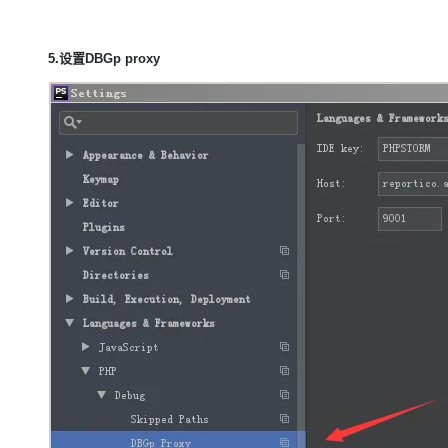
5.设置DBGp proxy