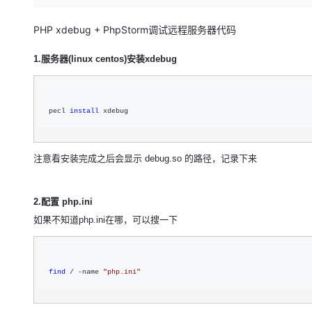
存储
天池大赛
Qwen3.7-Plus
云解析DNS
解决方案免费试用 新老
电子合同
最高领取价值200元试用
能看、能想、能动手的多模
安全
网络与CDN
PHP xdebug + PhpStorm调试远程服务器代码
AI 算法大赛
畅捷通
大数据开发治理平台 Data
AI 产品 免费试用
网络
安全
云开发大赛
Qwen3-VL-Plus
1.服务器(linux centos)安装xdebug
Tableau 订阅
1亿+ 大模型 tokens 和 
可观测
入门学习赛
中间件
AI空中课堂在线直播课
云防火墙
140+云产品 免费试用
上云与迁云
云原生的云上边界网络安全
产品新客免费试用，最长1
数据库
pecl 
install
 xdebug
生态解决方案
大模型服务
企业出海
大模型ACA认证体验
大数据计算
助力企业全员 AI 认知与能
行业生态解决方案
注意看安装完成之后会显示 debug.so 的路径，记录下来
千问AI平台-Token Plan
政企业务
媒体服务
开发者生态解决方案
企业服务与云通信
2.配置 php.ini
千问AI平台-模型体验
AI 开发和 AI 应用解决
如果不知道php.ini在哪，可以搜一下
在线体验全尺寸、多种模态
域名与网站
Happy 系列大模型
终端用户计算
find
 / -name 
"
php.ini
"
Serverless
开发工具