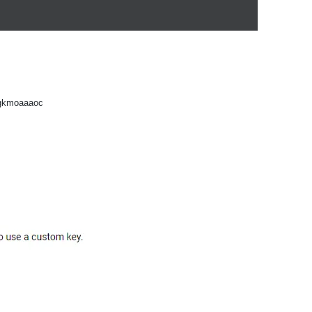
mdgkmoaaaoc