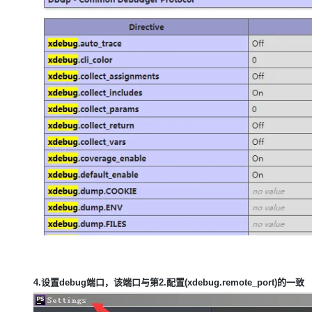
4.设置debug端口，该端口与第2.配置(xdebug.remote_port)的一致