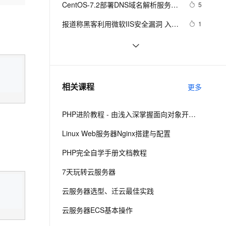
安全
CentOS-7.2部署DNS域名解析服务器
我要投诉
e-1.1-I2V
Cosyvoice-V3-Flash
5
PolarDB
上云场景组合购
Milvus 弹性伸缩功能新增节
伴
并进行相关配置测试
漫剧创作，剧本、分镜、视频高效生成
100%兼容MySQL、PostgreSQL，兼容Oracle，支持集中和分布式
覆盖90%+业务场景，专享组合折扣价
点支持范围
畅自然，细节丰富
高表现力语音合成大模型，语音克隆听感自然
VPN
报道称黑客利用微软IIS安全漏洞 入侵
1
大学服务器
ernetes 版 ACK
云聚AI 严选权益
AI 原生数据库服务发布
SSL 证书
阿里云2核4G配置服务器可选实例及
5
2V
Fun-ASR
，一键激活高效办公新体验
理容器应用的 K8s 服务
精选AI产品，从模型到应用全链提效
Agent 数据网关
收费价格参考
文戏情感细腻自然，动作戏激烈拳拳到肉，实现更强表演能力
支持中英文自由切换，具备更强的噪声鲁棒性
堡垒机
在阿里云ECS上安装流媒体服务器软
9
AI 用量加速计划
云原生数据库 PolarDB
件Ti Top Streamer
防火墙
、识别商机，让客服更高效、服务更出色。
Android Socket与服务器通信通用
新老同享，达量后返
Agentic Database 发布
519
相关课程
更多
Demo
主机安全
应用
PHP进阶教程 - 由浅入深掌握面向对象开发 - 第二阶段
千问办公
NEW
AI 应用及服务市场
的智能体编程平台
一站式AI生产力平台
Linux Web服务器Nginx搭建与配置
AI 应用
伶鹊
PHP完全自学手册文档教程
企业级人与Agent协作平台，接入和调度多个数字员工
智能客服平台，对话机器人、对话分析、智能外呼
大模型
7天玩转云服务器
大模型服务平台百炼 - 全妙
自然语言处理
云服务器选型、迁云最佳实践
应用创作平台
多模态内容创作工具，已接入 DeepSeek
数据标注
云服务器ECS基本操作
机器学习