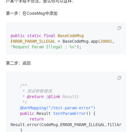
户某个字段不合法，那么你可以这样：
第一步：在CodeMsg中添加
public
static
final
BaseCodeMsg
ERROR_PARAM_ILLEGAL
=
 BaseCodeMsg.app(
20001
, 
"Request Param Illegal : %s"
第二步：返回
/**

     * 测试参数错误

     * 
@return
 {
@link
 Result}

     */
@GetMapping("/test-param-error")
public
 Result 
testParamError
()
 {

return
Result.error(CodeMsg.ERROR_PARAM_ILLEGAL.fillArgs(
"
    }