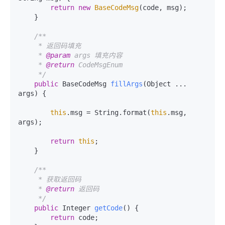
return
new
BaseCodeMsg
(code, msg);

    }

/**

     * 返回码填充

     * 
@param
 args 填充内容

     * 
@return
 CodeMsgEnum

     */
public
 BaseCodeMsg 
fillArgs
(Object ... 
args)
 {

this
.msg = String.format(
this
.msg, 
args);

return
this
;

    }

/**

     * 获取返回码

     * 
@return
 返回码

     */
public
 Integer 
getCode
()
 {

return
 code;
