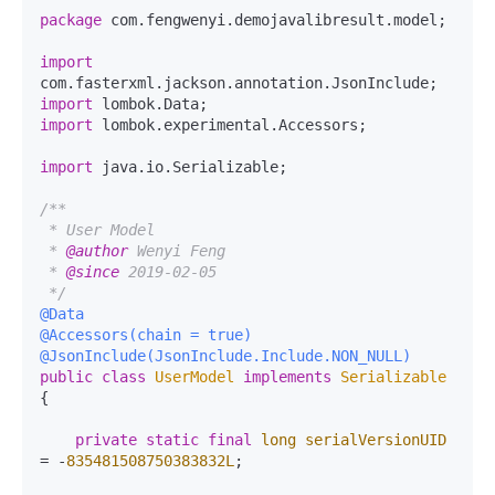
package
 com.fengwenyi.demojavalibresult.model;

import
import
import
 lombok.experimental.Accessors;

import
 java.io.Serializable;

/**

 * User Model

 * 
@author
 Wenyi Feng

 * 
@since
 2019-02-05

 */
@Data
@Accessors(chain = true)
@JsonInclude(JsonInclude.Include.NON_NULL)
public
class
UserModel
implements
Serializable
{

private
static
final
long
serialVersionUID
=
 -
835481508750383832L
;
