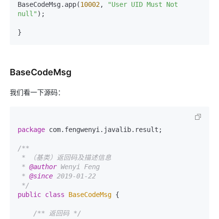
BaseCodeMsg.app(
10002
, 
"User UID Must Not 
null"
);

}
BaseCodeMsg
我们看一下源码：
package
 com.fengwenyi.javalib.result;

/**

 * （基类）返回码及描述信息

 * 
@author
 Wenyi Feng

 * 
@since
 2019-01-22

 */
public
class
BaseCodeMsg
 {

/** 返回码 */