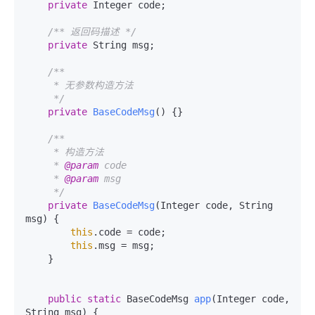
private
 Integer code;

/** 返回码描述 */
private
 String msg;

/**

     * 无参数构造方法

     */
private
BaseCodeMsg
()
 {}

/**

     * 构造方法

     * 
@param
 code

     * 
@param
 msg

     */
private
BaseCodeMsg
(Integer code, String 
msg)
 {

this
.code = code;

this
.msg = msg;

    }

public
static
 BaseCodeMsg 
app
(Integer code, 
String msg)
 {
