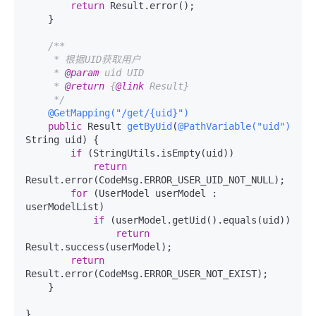
return
 Result.error();

    }

/**

     * 根据UID获取用户

     * 
@param
 uid UID

     * 
@return
 {
@link
 Result}

     */
@GetMapping("/get/{uid}")
public
 Result 
getByUid
(
@PathVariable("uid")
String uid)
 {

if
 (StringUtils.isEmpty(uid))

return
Result.error(CodeMsg.ERROR_USER_UID_NOT_NULL);

for
 (UserModel userModel : 
userModelList)

if
 (userModel.getUid().equals(uid))

return
Result.success(userModel);

return
Result.error(CodeMsg.ERROR_USER_NOT_EXIST);

    }

}