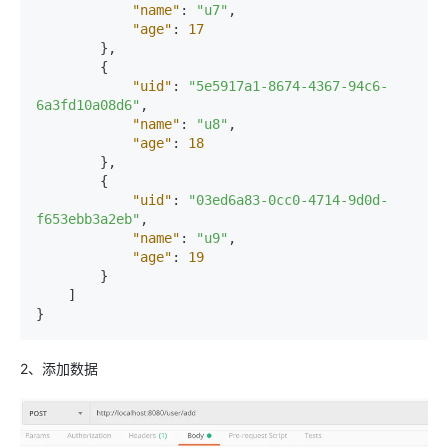
"name"
:
"u7"
,
"age"
:
17
}
,
{
"uid"
:
"5e5917a1-8674-4367-94c6-
6a3fd10a08d6"
,
"name"
:
"u8"
,
"age"
:
18
}
,
{
"uid"
:
"03ed6a83-0cc0-4714-9d0d-
f653ebb3a2eb"
,
"name"
:
"u9"
,
"age"
:
19
}
]
}
2、添加数据