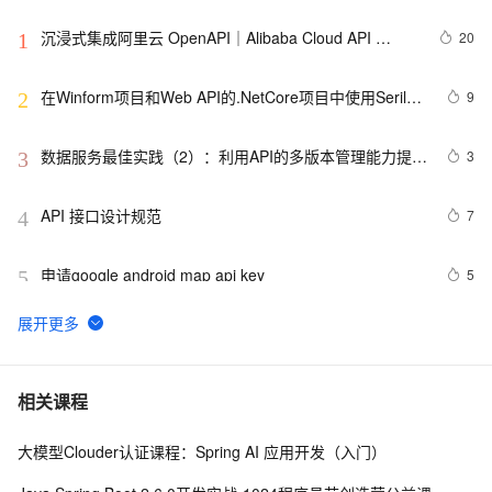
沉浸式集成阿里云 OpenAPI｜Alibaba Cloud API 
20
1
Toolkit for VS Code
在Winform项目和Web API的.NetCore项目中使用Serilog 
9
2
来记录日志信息
数据服务最佳实践（2）：利用API的多版本管理能力提升
3
3
API管理效率【Dataphin V3.11】
API 接口设计规范
7
4
申请google android map api key
5
5
node.js入门 - 8.api：events
555
6
1688 商品 API 实战指南：B2B 场景下的合规对接与批
21
7
相关课程
量运营方案
大模型Clouder认证课程：Spring AI 应用开发（入门）
阿里云智能视觉开放平台人脸人体API测试Demo
7
8