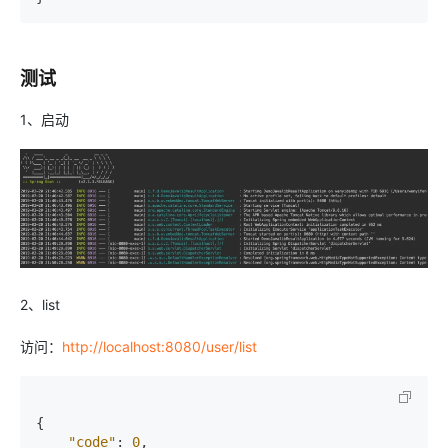
测试
1、启动
2、list
访问：
http://localhost:8080/user/list
{
"code"
:
0
,