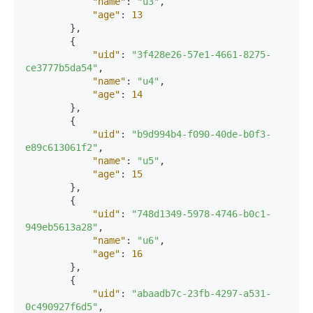
"name"
:
"u3"
,
"age"
:
13
}
,
{
"uid"
:
"3f428e26-57e1-4661-8275-
ce3777b5da54"
,
"name"
:
"u4"
,
"age"
:
14
}
,
{
"uid"
:
"b9d994b4-f090-40de-b0f3-
e89c613061f2"
,
"name"
:
"u5"
,
"age"
:
15
}
,
{
"uid"
:
"748d1349-5978-4746-b0c1-
949eb5613a28"
,
"name"
:
"u6"
,
"age"
:
16
}
,
{
"uid"
:
"abaadb7c-23fb-4297-a531-
0c490927f6d5"
,