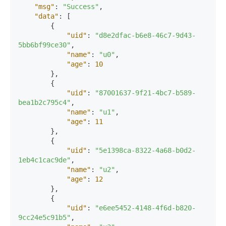
"msg"
:
"Success"
,
"data"
:
[
{
"uid"
:
"d8e2dfac-b6e8-46c7-9d43-
5bb6bf99ce30"
,
"name"
:
"u0"
,
"age"
:
10
}
,
{
"uid"
:
"87001637-9f21-4bc7-b589-
bea1b2c795c4"
,
"name"
:
"u1"
,
"age"
:
11
}
,
{
"uid"
:
"5e1398ca-8322-4a68-b0d2-
1eb4c1cac9de"
,
"name"
:
"u2"
,
"age"
:
12
}
,
{
"uid"
:
"e6ee5452-4148-4f6d-b820-
9cc24e5c91b5"
,