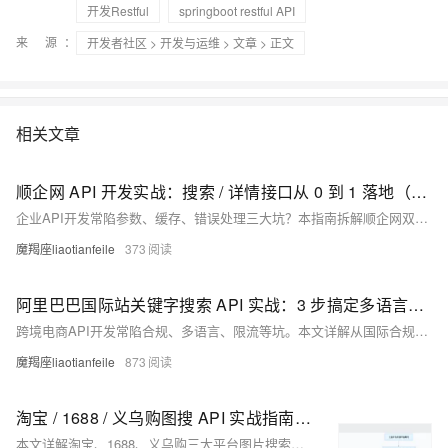
开发Restful
springboot restful API
来 源：
开发者社区
>
开发与运维
>
文章
> 正文
相关文章
顺企网 API 开发实战：搜索 / 详情接口从 0 到 1 落地（附 Elasticsearch 优化 + 错误速查）
企业API开发常陷参数、缓存、错误处理三大坑？本指南拆解顺企网双接口全流程，涵盖搜索优化、签名验证、限流应对，附可复用代码与错误速查表，助你2小时高效搞定开发，提升响应速度与稳定性。
魔羯座liaotianfeile
373
阿里巴巴国际站关键字搜索 API 实战：3 步搞定多语言适配 + 限流破局，询盘量提升 40%
跨境电商API开发常陷合规、多语言、限流等坑。本文详解从国际合规（GDPR/CCPA）到参数优化、数据结构化及区域化搜索的全链路方案，附Python代码模板与缓存重试架构，助力提升调用成功率至99%+，精准询盘增长42%。
魔羯座liaotianfeile
873
淘宝 / 1688 / 义乌购图搜 API 实战指南：接口调用与商业场景应用
本文详解淘宝、1688、义乌购三大平台图片搜索接口的核心特点、调用流程与实战代码。涵盖跨平台对比、参数配置、响应解析及避坑指南，支持URL/Base64上传，返回商品ID、价格、销量等关键信息，助力开发者快速实现商品识别与比价功能。