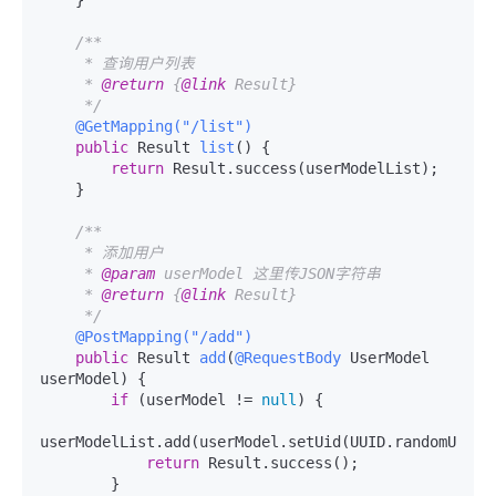
/**

     * 查询用户列表

     * 
@return
 {
@link
 Result}

     */
@GetMapping("/list")
public
 Result 
list
()
 {

return
 Result.success(userModelList);

    }

/**

     * 添加用户

     * 
@param
 userModel 这里传JSON字符串

     * 
@return
 {
@link
 Result}

     */
@PostMapping("/add")
public
 Result 
add
(
@RequestBody
 UserModel 
userModel)
 {

if
 (userModel != 
null
) {

userModelList.add(userModel.setUid(UUID.randomUUID()
return
 Result.success();

        }
