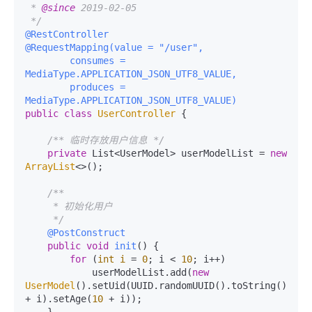
 * 
@since
 2019-02-05

 */
@RestController
@RequestMapping(value = "/user",

        consumes = 
MediaType.APPLICATION_JSON_UTF8_VALUE,

        produces = 
MediaType.APPLICATION_JSON_UTF8_VALUE)
public
class
UserController
 {

/** 临时存放用户信息 */
private
 List<UserModel> userModelList = 
new
ArrayList
<>();

/**

     * 初始化用户

     */
@PostConstruct
public
void
init
()
 {

for
 (
int
i
=
0
; i < 
10
; i++)

            userModelList.add(
new
UserModel
().setUid(UUID.randomUUID().toString()).se
+ i).setAge(
10
 + i));

    }
