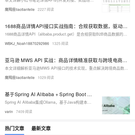
魔羯座liaotianfeile
2227
1688商品详情API接口实战指南：合规获取数据，驱动B2B业务增长
1688商品详情API（alibaba.product.get）是合规获取B2B商品数据的核心工具，支持全维度信息调用，助力企业实现智能选品、供应链优化与市场洞察，推动数字化转型。
WBKJ_Noah18870292986
1325
亚马逊 MWS API 实战：商品详情精准获取与跨境电商数据整合方案
本文详细解析亚马逊MWS API接口的技术实现，重点解决跨境商品数据获取中的核心问题。文章首先介绍MWS接口体系的特点，包括多站点数据获取、AWS签名认证等关键环节，并对比普通电商接口的差异。随后深入拆解API调用全流程，提供签名工具类、多站点客户端等可复用代码。针对跨境业务场景，文章还给出数据整合工具实现方案，支持缓存、批量处理等功能。最后通过实战示例展示多站点商品对比和批量选品分析的应用，并附常见问题解决方案。该技术方案可直接应用于跨境选品、价格监控等业务场景，帮助开发者高效获取亚马逊商品数据。
魔羯座liaotianfeile
1029
基于Spring AI Alibaba + Spring Boot + Ollama搭建本地AI对话机器人API
Spring AI Alibaba集成Ollama，基于Java构建本地大模型应用，支持流式对话、knife4j接口可视化，实现高隐私、免API密钥的离线AI服务。
varin
7409
热门文章
最新文章