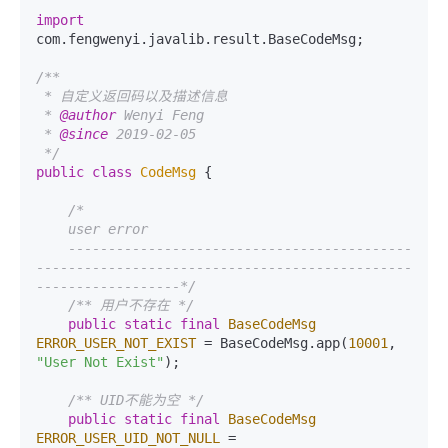
import
com.fengwenyi.javalib.result.BaseCodeMsg;

/**

 * 自定义返回码以及描述信息

 * 
@author
 Wenyi Feng

 * 
@since
 2019-02-05

 */
public
class
CodeMsg
 {

/*

    user error

    -------------------------------------------
-----------------------------------------------
------------------*/
/** 用户不存在 */
public
static
final
BaseCodeMsg
ERROR_USER_NOT_EXIST
=
 BaseCodeMsg.app(
10001
, 
"User Not Exist"
);

/** UID不能为空 */
public
static
final
BaseCodeMsg
ERROR_USER_UID_NOT_NULL
=