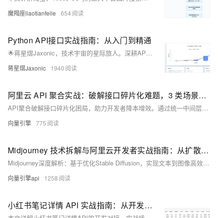
魔羯座liaotianfeile
654
Python API接口实战指南：从入门到精通
🌟蒋星熠Jaxonic，技术宇宙的星际旅人。深耕API开发，以Python为舟，探索RESTful、GraphQL等接口奥秘。擅长requests、aiohttp实战，专注性能优化与架构设计，用代码连接万物，谱写极客诗篇。
蒋星熠Jaxonic
1940
阿里云 API 聚合实战：破解接口碎片化难题，3 类场景方案让业务响应提速 60%
API聚合破解接口碎片化困局，助力开发者降本增效。通过统一中间层整合微服务、第三方接口与AI模型，实现调用次数减少60%、响应提速70%。阿里云实测：APISIX+函数计算+ARMS监控组合，支撑百万级并发，故障定位效率提升90%。
向量引擎
775
Midjourney 技术拆解与阿里云开发者实战指南：从扩散模型到 API 批量生成
Midjourney深度解析：基于优化Stable Diffusion，实现文本到图像高效生成。涵盖技术架构、扩散模型原理、API调用、批量生成系统及阿里云生态协同，助力开发者快速落地AIGC图像创作。
向量引擎api
1258
小红书笔记详情 API 实战指南：从开发对接、场景落地到收益挖掘（附避坑技巧）
本文详解小红书笔记详情API的开发对接、实战场景与收益模式，涵盖注册避坑、签名生成、数据解析全流程，并分享品牌营销、内容创作、SAAS工具等落地应用，助力开发者高效掘金“种草经济”。