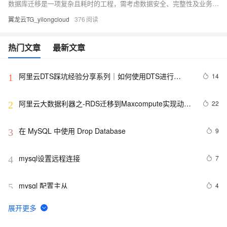
数据库迁移是一项复杂且耗时的工程，需考虑数据安全、完整性及业务中断影响。使用阿里云数据传输服务DTS，可快速、平滑完成迁移任务，将应用停机时间降至分钟级。您还可通过全量备份自建数据库并恢复至RDS MySQL实例，实现间接迁移上云。
翼龙云TG_yilongcloud
376
热门文章
最新文章
阿里云DTS踩坑经验分享系列｜如何使用DTS进行
14
1
MySQL->ClickHouse同步
阿里云大数据利器之-RDS迁移到Maxcompute实现动态
22
2
分区
在 MySQL 中使用 Drop Database
9
3
mysql设置远程连接
7
4
mysql 配置主从
4
5
mysql 更改root密码
5
6