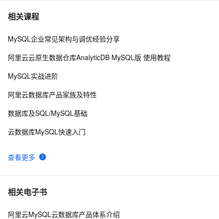
PostgreSQL\MySQL比较
4
7
相关课程
MySQL企业常见架构与调优经验分享
Percona Server for MySQL 5.6.10-60.2发布
5
8
阿里云云原生数据仓库AnalyticDB MySQL版 使用教程
MySQL主从同步配置
5
9
MySQL实战进阶
mysql安装及常见设置
6
10
阿里云数据库产品家族及特性
数据库及SQL/MySQL基础
云数据库MySQL快速入门
查看更多
相关电子书
阿里云MySQL云数据库产品体系介绍