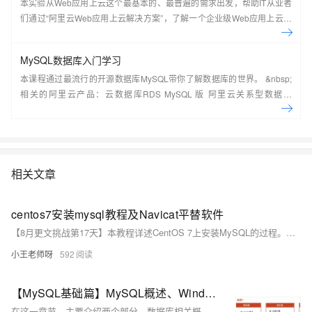
本实验从Web应用上云这个最基本的、最普遍的需求出发，帮助IT从业者
们通过“阿里云Web应用上云解决方案”，了解一个企业级Web应用上云的
常见架构，了解如何构建一个高可用、可扩展的企业级应用架构。
MySQL数据库入门学习
本课程通过最流行的开源数据库MySQL带你了解数据库的世界。 &nbsp;
相关的阿里云产品：云数据库RDS MySQL 版 阿里云关系型数据库
RDS（Relational Database Service）是一种稳定可靠、可弹性伸缩的在
线数据库服务，提供容灾、备份、恢复、迁移等方面的全套解决方案，彻
底解决数据库运维的烦恼。 了解产品详
情:&nbsp;https://www.aliyun.com/product/rds/mysql&nbsp;
相关文章
centos7安装mysql教程及Navicat平替软件
【8月更文挑战第17天】本教程详述CentOS 7上安装MySQL的过程。首先确保移除任何预装的MySQL组件，然后通过wget获取并安装MySQL的YUM源。可以选择安装特定版本如5.7或8.0。安装MySQL服务器后，启动服务并查找初始密码。登录MySQL后应立即更改密码，并可根据需要设置远程访问权限。此外，还推荐使用免费开源的DBeaver作为数据库管理工具，提供了安装步骤以方便管理和操作MySQL数据库。
小王老师呀
592
【MySQL基础篇】MySQL概述、Windows下载MySQL8.0超详细图文安装教程
在这一章节，主要介绍两个部分，数据库相关概念及MySQL数据库的介绍、下载、安装、启动及连接。接着，详细描述了MySQL 8.0的版本选择与下载，推荐使用社区版（免费）。安装过程包括自定义安装路径、配置环境变量、启动和停止服务、以及客户端连接测试。此外，还提供了在同一台电脑上安装多个MySQL版本的方法及卸载步骤。最后，解释了关系型数据库（RDBMS）的特点，即基于二维表存储数据，使用SQL语言进行操作，格式统一且便于维护。通过具体的结构图展示了MySQL的数据模型，说明了数据库服务器、数据库、表和记录之间的层次关系。