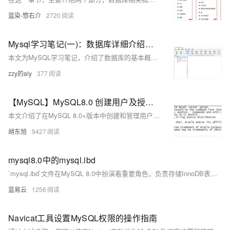
蓝染-惣右介
2720
Mysql学习笔记(一)：数据库详细介绍以及Navicat简单使用
本文为MySQL学习笔记，介绍了数据库的基本概念，包括行、列、主键等，并解释了C/S和B/S架构以及SQL语言的分类。接着，指导如何在Windows和Ubuntu系统上安装MySQL，并提供了启动、停止和重启服务的命令。文章还涵盖了Navicat的使用，包括安装、登录和新建表格等步骤。最后，介绍了MySQL中的数据类型和字段约束，如主键、外键、非空和唯一等。
zzy的aly
377
【MySQL】MySQL8.0 创建用户及授权 - 看这篇就足够了
本文介绍了在MySQL 8.0+版本中创建和管理用户的详细步骤，包括通过命令行进入MySQL、创建数据库、用户及授权等操作，并提供了具体命令示例。适合初学者参考学习，帮助实现系统的权限管理和安全控制。
胡东旭
9427
mysql8.0中的mysql.ibd
`mysql.ibd`文件在MySQL 8.0中扮演着重要角色，负责存储InnoDB表的数据和索引。通过了解其结构和管理方法，可以有效维护数据库的性能和数据完整性。希望本文对 `mysql.ibd`文件的深入解析能帮助您更好地理解和管理MySQL数据库。
蓝易云
1256
Navicat工具设置MySQL权限的操作指南