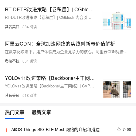
RT-DETR改进策略【卷积层】| CGblock 内容引导网络 利用不同层次信息，提高多类别分类能力 （含二次创新）
RT-DETR改进策略【卷积层】| CGblock 内容引导网络 利用不同层次信息，提高多类别分类能力 （含二次创新）
其名美曰
384
阿里云CDN：全球加速网络的实践创新与价值解析
在数字化浪潮下，用户体验成为企业竞争力的核心。阿里云CDN凭借技术创新与全球化布局，提供高效稳定的加速解决方案。其三层优化体系（智能调度、缓存策略、安全防护）确保低延迟和高命中率，覆盖2800+全球节点，支持电商、教育、游戏等行业，帮助企业节省带宽成本，提升加载速度和安全性。未来，阿里云CDN将继续引领内容分发的行业标准。
考拉不拉
864
YOLOv11改进策略【Backbone/主干网络】| CVPR 2024 替换骨干网络为 RMT，增强空间信息的感知能力
YOLOv11改进策略【Backbone/主干网络】| CVPR 2024 替换骨干网络为 RMT，增强空间信息的感知能力
其名美曰
518
热门文章
最新文章
AliOS Things SIG BLE Mesh网络的介绍和搭建
7408
1