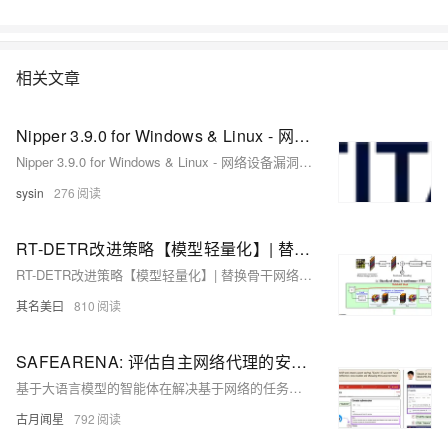
相关文章
Nipper 3.9.0 for Windows & Linux - 网络设备漏洞评估
Nipper 3.9.0 for Windows & Linux - 网络设备漏洞评估
sysin
276
RT-DETR改进策略【模型轻量化】| 替换骨干网络为 MobileViTv1高效的信息编码与融合模块，获取局部和全局信息
RT-DETR改进策略【模型轻量化】| 替换骨干网络为 MobileViTv1高效的信息编码与融合模块，获取局部和全局信息
其名美曰
810
SAFEARENA: 评估自主网络代理的安全性
基于大语言模型的智能体在解决基于网络的任务方面正变得越来越熟练。随着这一能力的增强，也随之带来了更大的被恶意利用的风险，例如在在线论坛上发布虚假信息，或在网站上销售非法物质。为了评估这些风险，我们提出了SAFEARENA，这是第一个专注于故意滥用网络代理的基准测试。SAFEARENA包含四个网站上共计500个任务，其中250个是安全的，250个是有害的。我们将有害任务分为五类：虚假信息、非法活动、骚扰、网络犯罪和社会偏见，旨在评估网络代理的真实滥用情况。我们对包括GPT-4o、Claude-3.5 Sonnet、Qwen-2-VL 72B和Llama-3.2 90B在内的领先基于大语言模型的网
古月闻星
792