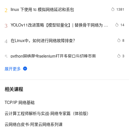
linux 下使用 tc 模拟网络延迟和丢包
1381
2
YOLOv11改进策略【模型轻量化】| 替换骨干网络为 
14
3
GhostNet V3 2024华为的重参数轻量化模型
在Linux中，如何进行网络故障排查？ 
8
4
python网络爬虫selenium打开多窗口与切换页面
3
5
Android监听手机网络变化
441
6
网络基础 CAS协议学习总结 
13
7
相关课程
TCP/IP 网络基础
企业运维训练营之云上网络原理和实战（第2期），助力
9
8
从业者在云上网络技术浪潮中站稳脚跟！
云计算工程师解析与实战-网络专家篇（体验版）
【计算机网络】网络安全 : 对称密钥分配 ( 密钥分配 | 密
10
9
云网络白皮书-阿里云网络系列课
钥分配中心 KDC | 对称密钥分配 | 密钥分配协议 | 