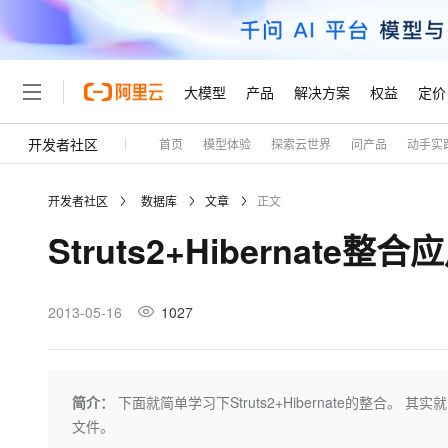
大模型
产品
解决方案
权益
定价
开发者社区
首页
模型体验
探索云世界
问产品
动手实
大模型
产品
解决方案
权益
定价
云市场
伙伴
服务
了解阿里云
精选产品
精选解决方案
普惠上云
产品定价
精选商城
成为销售伙伴
售前咨询
为什么选择阿里云
千问AI平台
开发者社区
数据库
文章
正文
了解云产品的定价详情
大模型服务平台百炼
千问办公，解锁你的工作
普惠上云 官方力荐
分销伙伴
在线服务
网站建设
什么是云计算
大
Struts2+Hibernate
大模型服务与应用平台
企业级Agent产品，直接
云服务器38元/年起，超
咨询伙伴
多端小程序
技术领先
云上成本管理
售后服务
轻量应用服务器
Agency Agents：拥
官方推荐返现计划
大模型
精选产品
精选解决方案
Salesforce 国际版订阅
稳定可靠
管理和优化成本
推荐新用户得奖励，单订单
销售伙伴合作计划
2013-05-16
1027
自助服务
友盟天域
安全合规
人工智能与机器学习
AI
文本生成
云数据库 RDS
HappyHorse 打造一
云工开物
无影生态合作计划
在线服务
观测云
分析师报告
高校专属算力普惠，学生认
计算
互联网应用开发
Qwen3.8-Max
HOT
Salesforce On Alibaba C
工单服务
Tuya 物联网平台阿里云
研究报告与白皮书
人工智能平台 PAI
快速拥有专属 OpenClaw
简介：
下面就简单学习下Struts2+Hibernate的整合
大模
Consulting Partner 合
大数据
容器
智能体时代全能旗舰模型
免费试用
短信专区
一站式AI开发、训练和推
文件。
蓝凌 OA
AI 大模型销售与服务生
现代化应用