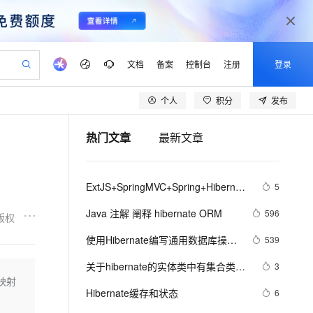
文档
备案
控制台
注册
登录
个人
积分
发布
验
作计划
器
AI 活动
专业服务
服务伙伴合作计划
开发者社区
加入我们
产品动态
服务平台百炼
阿里云 OPC 创新助力计划
热门文章
最新文章
一站式生成采购清单，支持单品或批量购买
io：打造专属 AI 语音助手
S产品伙伴计划（繁花）
峰会
CS
造的大模型服务与应用开发平台
一句话生成原生可编辑精美 PPT 文稿
AI 生产力先锋
Al MaaS 服务伙伴赋能合作
域名
博文
Careers
至高可申请百万元
Qwen3.8-Max 模型上线
开启高性价比 AI 编程新体验
弹性可伸缩的云计算服务
Qwen-Audio-3.0-Realtime 端到端实时语音角色扮演
输入一句话想法, 轻松生成专业的 PPT
先锋实践拓展 AI 生产力的边界
Token 补贴，五大权
计划
海大会
伙伴信用分合作计划
商标
问答
社会招聘
ExtJS+SpringMVC+Spring+Hibernate
5
益加速 OPC 成功
eek-V4-Pro
SS
一键部署幻兽帕鲁游戏服务器
飞天发布时刻
HOT
Open Search 向量检索版支
划
备案
电子书
校园招聘
的一种实现（蒋锋代码分析）
pSeek-V4-Pro
视频创作，一键激活电商全链路生产力
稳定、安全、高性价比、高性能的云存储服务
一键购买专属联机服务器，轻松开启游戏
所见，即是所愿
持视频检索 Pipeline 功能
更多支持
Java 注解 阐释 hibernate ORM
596
版权
划
公司注册
镜像站
视频生成
语音识别与合成
专属 QwenPaw
漫剧工坊：一站式动画创作平台
AI 实训营
HOT
应用身份服务 (IDaaS)
使用Hibernate编写通用数据库操作
539
合作伙伴培训与认证
划
上云迁移
站生成，高效打造优质广告素材
全接入的云上超级电脑
从聊天伙伴进化为能主动干活的本地数字员工
快速生产连贯的高质量长漫剧
从基础到进阶，Agent 创客手把手教你
OpenClaw 管理能力上线
代码
lScope
我要反馈
e-1.1-T2V
Qwen3-TTS-Flash
关于hibernate的实体类中有集合类型
3
查询合作伙伴
n Alibaba Cloud ISV 合作
代维服务
建企业门户网站
10 分钟搭建微信、支付宝小程序
的映射
MaxCompute MaxFrame 提
转化成JSON的工具类 - 怀念今天的专
畅细腻的高质量视频
离线语音合成大模型，多语言方言自适应，低延迟高稳定
创新加速
Hibernate缓存和状态
ope
登录合作伙伴管理后台
6
我要建议
站，无忧落地极速上线
以可视化方式快速构建移动和 PC 门户网站
国内短信简单易用，安全可靠，秒级触达，全球覆盖200+国家和地区。
高效部署网站，快速应用到小程序
供自动弹性内存功能
栏 - 博客频道