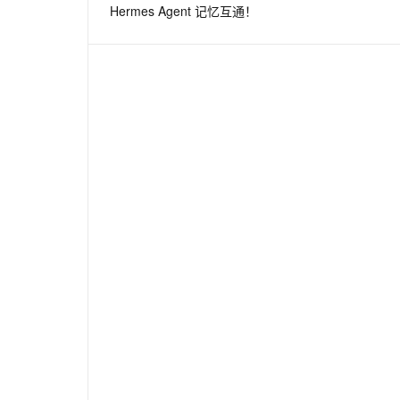
Hermes Agent 记忆互通！
息提取
与 AI 智能体进行实时音视频通话
从文本、图片、视频中提取结构化的属性信息
构建支持视频理解的 AI 音视频实时通话应用
t.diy 一步搞定创意建站
构建大模型应用的安全防护体系
通过自然语言交互简化开发流程,全栈开发支持
通过阿里云安全产品对 AI 应用进行安全防护