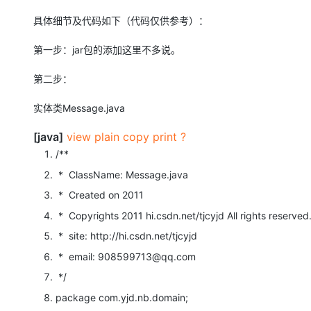
具体细节及代码如下（代码仅供参考）：
第一步：jar包的添加这里不多说。
第二步：
实体类Message.java
[java]
view plain
copy
print
?
/**
* ClassName: Message.java
* Created on 2011
* Copyrights 2011 hi.csdn.net/tjcyjd All rights reserved
* site: http://hi.csdn.net/tjcyjd
* email: 908599713@qq.com
*/
package
com.yjd.nb.domain;