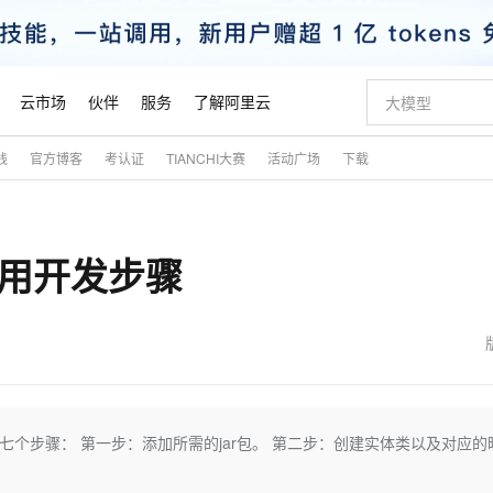
云市场
伙伴
服务
了解阿里云
践
官方博客
考认证
TIANCHI大赛
活动广场
下载
AI 特惠
数据与 API
成为产品伙伴
企业增值服务
最佳实践
价格计算器
AI 场景体
基础软件
产品伙伴合
阿里云认证
市场活动
配置报价
大模型
自助选配和估算价格
新方式
睿译宝，AI翻译排版一步到位
智启 AI 普惠权益
产品生态集成认证中心
企业支持计划
云上春晚
域名与网站
千问官方 MaaS 平台，为开发者和 Agent 而生，新用户赠送 1 亿 + tokens 额度
Qwen Aud
AI Coding
阿里云Maa
2026 阿里云
云服务器 E
为企业打
数据集
Windows
大模型认证
模型
NEW
NEW
整合应用开发步骤
交付可用成果
值低价云产品抢先购
上传文档即自动完成翻译和格式还原
至高享 1亿+免费 tokens，加速 Al 应用落地
提供智能易用的域名与建站服务
智能编程，一键
安全可靠、
产品生态伙伴
专家技术服务
云上奥运之旅
弹性计算合作
阿里云中企出
手机三要素
宝塔 Linux
全部认证
价格优势
有专属领域专家
GLM-5.2：长任务时代开源旗舰模型
阿里云 OPC 创新助力计划
千问大模型
即刻拥有 DeepS
AI 电商营销
对象存储 O
大模型
产品生态伙伴工作台
企业增值服务台
云栖战略参考
云存储合作计
云栖大会
身份实名认证
CentOS
训练营
推动算力普惠，释放技术红利
最高返9万
多领域专家智能体,一键组建 AI 虚拟交付团队
快速构建应用程序和网站，即刻迈出上云第一步
至高百万元 Token 补贴，加速一人公司成长
多元化、高性能、安全可靠的大模型服务
真正可用的 1M 上下文,一次完成代码全链路开发
轻松解锁专属 Dee
从图文生成到
云上的中国
数据库合作计
活动全景
短信
Docker
图片和
站式影视创作平台
Hermes Agent，打造自进化智能体
Token Plan 模型订阅计划
数字证书管理服务（原SSL证书）
5 分钟轻松部署
AI 广告创作
无影云电脑
企业成长
NEW
信息公告
看见新力量
云网络合作计
OCR 文字识别
JAVA
证享300元代金券
可视化编排打通从文字构思到成片全链路闭环
全托管，含MySQL、PostgreSQL、SQL Server、MariaDB多引擎
自主进化，持久记忆，越用越聪明
Qwen3.8-Max 首发尝鲜，限时加量 10 倍，夜间低至2折
实现全站HTTPS，呈现可信的WEB访问
图文、视频一
随时随地安
魔搭 Mode
Kimi-K3
HappyHors
NEW
loud
服务实践
官网公告
金融模力时刻
Salesforce O
版
发票查验
全能环境
Claude Code + GStack 打造工程团队
千问办公，限时限量积分加倍
Qoder
低代码高效构
AI 建站
短信服务
。 其实就七个步骤： 第一步：添加所需的jar包。 第二步：创建实体类以及对应
型
NEW
作计划
Kimi 最新旗舰模型，长程编程与推理利器
让文字生成流
计划
创新中心
魔搭 ModelSc
健康状态
理服务
让AI从“聊天伙伴”进化为能干活的“数字员工”
安装技能 GStack，拥有专属 AI 工程团队
你的AI工作搭子，覆盖日常办公高频场景
面向真实软件的智能体编程平台
0 代码专业建
客户案例
天气预报查询
操作系统
态合作计划