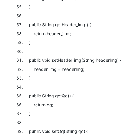
}
public
String getHeader_img() {
return
header_img;
}
public
void
setHeader_img(String headerImg) {
header_img = headerImg;
}
public
String getQq() {
return
qq;
}
public
void
setQq(String qq) {