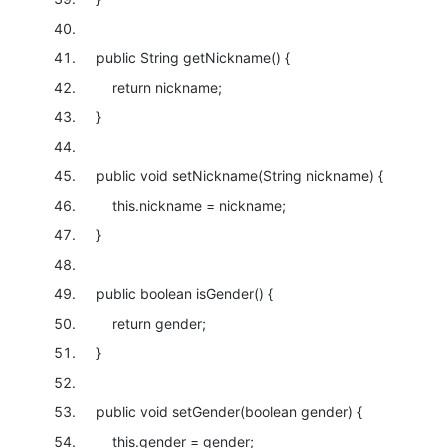
public
String getNickname() {
return
nickname;
}
public
void
setNickname(String nickname) {
this
.nickname = nickname;
}
public
boolean
isGender() {
return
gender;
}
public
void
setGender(
boolean
gender) {
this
.gender = gender;