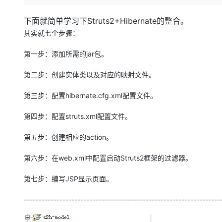
存储
天池大赛
Qwen3.7-Plus
云解析DNS
解决方案免费试用 新老
电子合同
最高领取价值200元试用
能看、能想、能动手的多模
安全
网络与CDN
下面就简单学习下Struts2+Hibernate的整合。
AI 算法大赛
畅捷通
其实就七个步骤：
大数据开发治理平台 Data
AI 产品 免费试用
网络
安全
云开发大赛
Qwen3-VL-Plus
Tableau 订阅
1亿+ 大模型 tokens 和 
第一步：添加所需的jar包。
可观测
入门学习赛
中间件
AI空中课堂在线直播课
云防火墙
140+云产品 免费试用
第二步：创建实体类以及对应的映射文件。
上云与迁云
云原生的云上边界网络安全
产品新客免费试用，最长1
数据库
生态解决方案
大模型服务
第三步：配置hibernate.cfg.xml配置文件。
企业出海
大模型ACA认证体验
大数据计算
助力企业全员 AI 认知与能
行业生态解决方案
千问AI平台-Token Plan
第四步：配置struts.xml配置文件。
政企业务
媒体服务
开发者生态解决方案
第五步：创建相应的action。
企业服务与云通信
千问AI平台-模型体验
AI 开发和 AI 应用解决
第六步：在web.xml中配置启动Struts2框架的过滤器。
在线体验全尺寸、多种模态
域名与网站
Happy 系列大模型
第七步：编写JSP显示页面。
终端用户计算
------------------------------------------------------------------
Serverless
开发工具