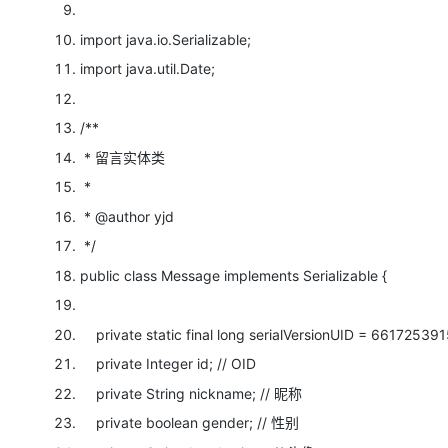
import
java.io.Serializable;
import
java.util.Date;
/**
* 留言实体类
*
* @author yjd
*/
public
class
Message
implements
Serializable {
private
static
final
long
serialVersionUID = 6617253
private
Integer id;
// OID
private
String nickname;
// 昵称
private
boolean
gender;
// 性别