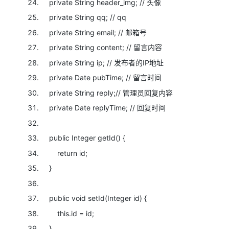
private
String header_img;
// 头像
private
String qq;
// qq
private
String email;
// 邮箱号
private
String content;
// 留言内容
private
String ip;
// 发布者的IP地址
private
Date pubTime;
// 留言时间
private
String reply;
// 管理员回复内容
private
Date replyTime;
// 回复时间
public
Integer getId() {
return
id;
}
public
void
setId(Integer id) {
this
.id = id;
}