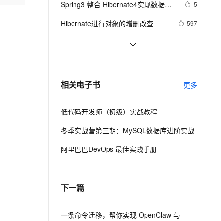
安全
Spring3 整合 Hibernate4实现数据库
我要投诉
e-1.1-I2V
Cosyvoice-V3-Flash
5
PolarDB
上云场景组合购
Milvus 弹性伸缩功能新增节
伴
操作(1)
漫剧创作，剧本、分镜、视频高效生成
100%兼容MySQL、PostgreSQL，兼容Oracle，支持集中和分布式
覆盖90%+业务场景，专享组合折扣价
点支持范围
畅自然，细节丰富
高表现力语音合成大模型，语音克隆听感自然
VPN
Hibernate进行对象的增删改查
597
ernetes 版 ACK
云聚AI 严选权益
AI 原生数据库服务发布
SSL 证书
Hibernate添加日志--log4j
2
2V
Fun-ASR
，一键激活高效办公新体验
理容器应用的 K8s 服务
精选AI产品，从模型到应用全链提效
Agent 数据网关
文戏情感细腻自然，动作戏激烈拳拳到肉，实现更强表演能力
支持中英文自由切换，具备更强的噪声鲁棒性
堡垒机
Spring与Hibernate两种组合方式
3
AI 用量加速计划
云原生数据库 PolarDB
防火墙
、识别商机，让客服更高效、服务更出色。
HIbernate处理数据更新丢失
新老同享，达量后返
Agentic Database 发布
3
相关电子书
更多
主机安全
应用
低代码开发师（初级）实战教程
千问办公
NEW
AI 应用及服务市场
的智能体编程平台
一站式AI生产力平台
冬季实战营第三期：MySQL数据库进阶实战
AI 应用
伶鹊
阿里巴巴DevOps 最佳实践手册
企业级人与Agent协作平台，接入和调度多个数字员工
智能客服平台，对话机器人、对话分析、智能外呼
大模型
大模型服务平台百炼 - 全妙
自然语言处理
下一篇
应用创作平台
多模态内容创作工具，已接入 DeepSeek
数据标注
机器学习
一条命令迁移，帮你实现 OpenClaw 与