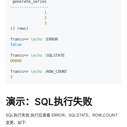
 generate_series

-----------------

1
2
3
(
3
 rows)

francs=> 
\echo
false
francs=> 
\echo
00000
francs=> 
\echo
3
演示：SQL执行失败
SQL执行失败,执行后查看 ERROR、SQLSTATE、ROW_COUNT
变更，如下: