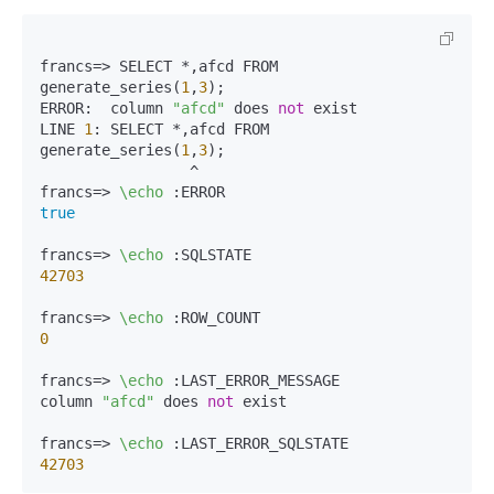
francs=> SELECT *,afcd FROM 
generate_series(
1
,
3
);

ERROR:  column 
"afcd"
 does 
not
 exist

LINE 
1
: SELECT *,afcd FROM 
generate_series(
1
,
3
);

                 ^

francs=> 
\echo
true
francs=> 
\echo
42703
francs=> 
\echo
0
francs=> 
\echo
 :LAST_ERROR_MESSAGE

column 
"afcd"
 does 
not
 exist

francs=> 
\echo
42703