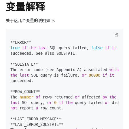
变量解释
关于这几个变量的说明如下:
true
if
the
last
 SQL query failed, 
false
if
it
succeeded. See also SQLSTATE.

**SQLSTATE**

The error code (see Appendix A) associated 
with
the
last
 SQL query is failure, 
or
00000
if
it
succeeded.

**ROW_COUNT**

The 
number
of
 rows returned 
or
 affected 
by
the
last
 SQL query, 
or
0
if
the
 query failed 
or
 did 
not
 report 
a
 row count.

**LAST_ERROR_MESSAGE**

**LAST_ERROR_SQLSTATE**
