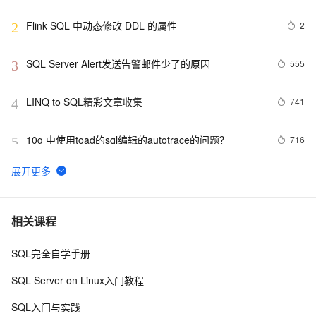
Flink SQL 中动态修改 DDL 的属性
2
2
SQL Server Alert发送告警邮件少了的原因
555
3
LINQ to SQL精彩文章收集
741
4
10g 中使用toad的sql编辑的autotrace的问题？
716
5
如何在 SQL Server 中使用 LEFT
7
6
SQL优化常用方法8
632
7
相关课程
SQL完全自学手册
实用SQL语句
719
8
SQL Server on Linux入门教程
修正执行计划的利器，SQL PROFILE脚本
610
9
SQL入门与实践