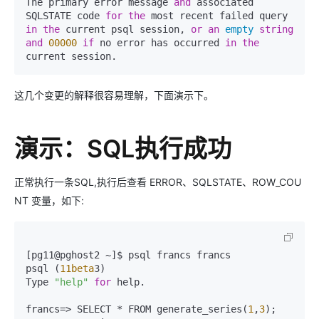
The primary error message 
and
 associated 
SQLSTATE code 
for
the
 most recent failed query 
in
the
 current psql session, 
or
an
empty
string
and
00000
if
 no error has occurred 
in
the
current session.
这几个变更的解释很容易理解，下面演示下。
演示：SQL执行成功
正常执行一条SQL,执行后查看 ERROR、SQLSTATE、ROW_COU
NT 变量，如下:
[pg11@pghost2 ~]$ psql francs francs

psql (
11beta
3)

Type 
"help"
for
 help.

francs=> SELECT * FROM generate_series(
1
,
3
);
