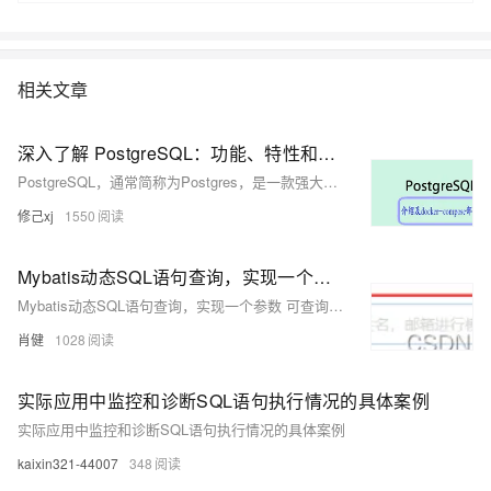
技术抓手，打造以自研的在线事务型(OLTP)数据库Polar DB和在线分析型
(OLAP)数据库Analytic DB为代表的新一代企业级云原生数据库产品体
系， 结合NoSQL数据库、数据库生态工具、云原生智能化数据库管控平
台，为阿里巴巴经济体以及各个行业的企业客户和开发者提供从公共云到
相关文章
混合云再到私有云的完整解决方案，提供基于云基础设施进行数据从处
理、到存储、再到计算与分析的一体化解决方案。本节课带你了解阿里云
深入了解 PostgreSQL：功能、特性和部署
数据库产品家族及特性。
PostgreSQL，通常简称为Postgres，是一款强大且开源的关系型数据库管理系统（RDBMS），它在数据存储和处理方面提供了广泛的功能和灵活性。本文将详细介绍 PostgreSQL 的功能、特性以及如何部署和使用它。
修己xj
1550
Mybatis动态SQL语句查询，实现一个参数 可查询多个字段。
Mybatis动态SQL语句查询，实现一个参数 可查询多个字段。
肖健
1028
实际应用中监控和诊断SQL语句执行情况的具体案例
实际应用中监控和诊断SQL语句执行情况的具体案例
kaixin321-44007
348