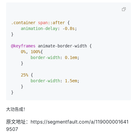
.container
span
::after
 {

animation-delay
: -
0.8s
;

}

@keyframes
 animate-border-width {

0%
, 
100%
{

border-width
: 
0.1em
;

    }

25%
 {

border-width
: 
1.5em
;

    }

大功告成！
原文地址：https://segmentfault.com/a/119000001641
9507