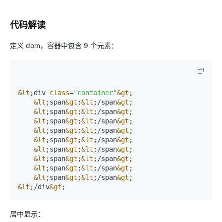
代码解读
定义 dom，容器中包含 9 个元素：
&lt
;
div 
class
=
"container"
&gt
;
&lt
;
span
&gt
;
&lt
;
/span
&gt
;
&lt
;
span
&gt
;
&lt
;
/span
&gt
;
&lt
;
span
&gt
;
&lt
;
/span
&gt
;
&lt
;
span
&gt
;
&lt
;
/span
&gt
;
&lt
;
span
&gt
;
&lt
;
/span
&gt
;
&lt
;
span
&gt
;
&lt
;
/span
&gt
;
&lt
;
span
&gt
;
&lt
;
/span
&gt
;
&lt
;
span
&gt
;
&lt
;
/span
&gt
;
&lt
;
span
&gt
;
&lt
;
/span
&gt
;
&lt
;
/div
&gt
;
居中显示：