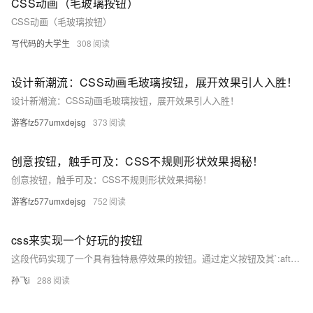
CSS动画（毛玻璃按钮）
CSS动画（毛玻璃按钮）
写代码的大学生
308
设计新潮流：CSS动画毛玻璃按钮，展开效果引人入胜！
设计新潮流：CSS动画毛玻璃按钮，展开效果引人入胜！
游客fz577umxdejsg
373
创意按钮，触手可及：CSS不规则形状效果揭秘！
创意按钮，触手可及：CSS不规则形状效果揭秘！
游客fz577umxdejsg
752
css来实现一个好玩的按钮
这段代码实现了一个具有独特悬停效果的按钮。通过定义按钮及其`:after`伪元素，并设置初始状态下的透明度和尺寸，当鼠标悬停在按钮上时，背景色平滑过渡至另一种颜色，产生视觉上的动态扩展效果。为避免覆盖文字，特地调整了伪元素的层级，确保交互过程中文字始终可见。整体效果流畅自然，增强了用户界面的互动性与美观度。
孙飞i
288