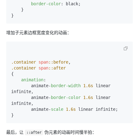
border-color
: black;

    }

增加子元素边框宽度变化的动画：
.container
span
::before
.container
span
::after
{

animation
: 

        animate-
border-width
1.6s
 linear 
infinite,

        animate-
border-color
1.6s
 linear 
infinite,

        animate-
scale
1.6s
 linear infinite;

最后，让
伪元素的动画时间慢半拍：
::after