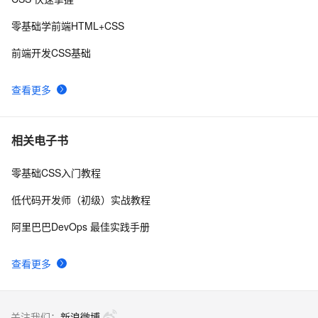
8
年的代码分享给你们-为了C站的分拼一下子
零基础学前端HTML+CSS
揭秘CSS布局神器：vw/vh、rem、%与px大PK，掌握它
6
9
前端开发CSS基础
们，让你的网页设计秒变高大上，面试难题迎刃而解！
CSS Content 属性妙用
354
10
查看更多
相关电子书
零基础CSS入门教程
低代码开发师（初级）实战教程
阿里巴巴DevOps 最佳实践手册
查看更多
关注我们：
新浪微博