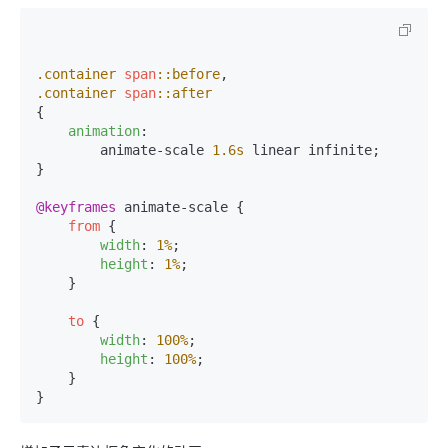
.container
span
::before
.container
span
::after
{

animation
: 

        animate-scale 
1.6s
 linear infinite;

}

@keyframes
 animate-scale {

from
 {

width
: 
1%
;

height
: 
1%
;

    }

to
 {

width
: 
100%
;

height
: 
100%
;

    }
