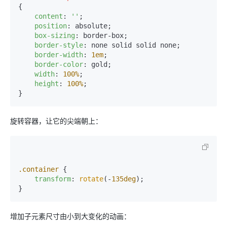
{

content
: 
''
;

position
: absolute;

box-sizing
: border-box;

border-style
: none solid solid none;

border-width
: 
1em
;

border-color
: gold;

width
: 
100%
;

height
: 
100%
;

旋转容器，让它的尖端朝上：
.container
 {

transform
: 
rotate
(-
135deg
);

增加子元素尺寸由小到大变化的动画：