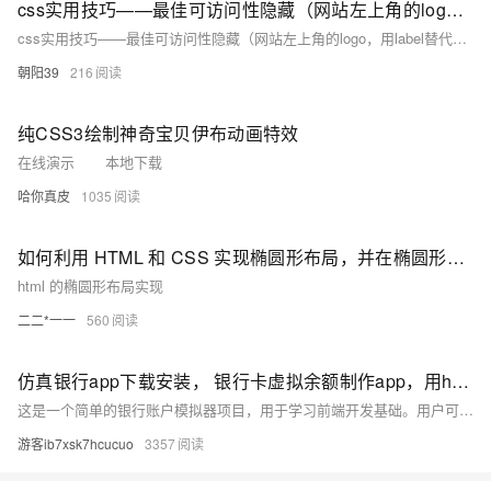
css实用技巧——最佳可访问性隐藏（网站左上角的logo，用label替代表单提交按钮）
css实用技巧——最佳可访问性隐藏（网站左上角的logo，用label替代表单提交按钮）
朝阳39
216
纯CSS3绘制神奇宝贝伊布动画特效
在线演示 本地下载
哈你真皮
1035
如何利用 HTML 和 CSS 实现椭圆形布局，并在椭圆形路径上渲染可点击座位？
html 的椭圆形布局实现
二二*一一
560
仿真银行app下载安装， 银行卡虚拟余额制作app，用html+css+js实现逼真娱乐工具
这是一个简单的银行账户模拟器项目，用于学习前端开发基础。用户可进行存款、取款操作，所有数据存储于浏览器内存中
游客ib7xsk7hcucuo
3357