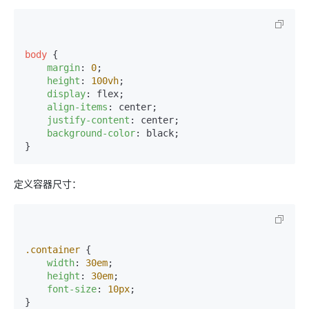
body
 {

margin
: 
0
;

height
: 
100vh
;

display
: flex;

align-items
: center;

justify-content
: center;

background-color
: black;

定义容器尺寸：
.container
 {

width
: 
30em
;

height
: 
30em
;

font-size
: 
10px
;
