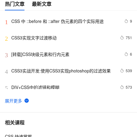
热门文章
最新文章
CSS 中 ::before 和 ::after 伪元素的四个实际用途
9
1
CSS3实现文字过渡移动
751
2
[转载]CSS块级元素和行内元素
6
3
CSS3实战开发:使用CSS3实现photoshop的过滤效果
539
4
DIV+CSS中的滤镜和模糊
573
5
使用CSS实现 图片帧动画 与 曲线运动
8
6
【01】完成新年倒计时页面-蛇年新年快乐倒计时领取礼
8
7
相关课程
物放烟花html代码优雅草科技央千澈写采用
html5+div+CSS+JavaScript-优雅草卓伊凡-做一条关于新
CSS 快速掌握
CSS中如何实现DIV居中
658