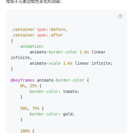
增加子元素边框色变化的动画：
.container
span
::before
.container
span
::after
{

animation
: 

        animate-
border-color
1.6s
 linear 
infinite,

        animate-
scale
1.6s
 linear infinite;

}

@keyframes
 animate-
border-color
 {

0%
, 
25%
 {

border-color
: tomato;

    }

50%
, 
75%
 {

border-color
: gold;

    }

100%
 {
