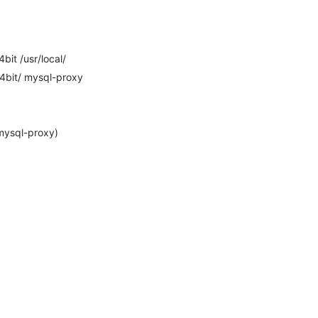
AI 应用
10分钟微调：让0.6B模型媲美235B模
多模态数据信
型
依托云原生高可用架构,实现Dify私有化部署
it /usr/local/
用1%尺寸在特定领域达到大模型90%以上效果
64bit/ mysql-proxy
一个 AI 助手
超强辅助，Bol
即刻拥有 DeepSeek-R1 满血版
在企业官网、通讯软件中为客户提供 AI 客服
多种方案随心选，轻松解锁专属 DeepSeek
mysql-proxy)