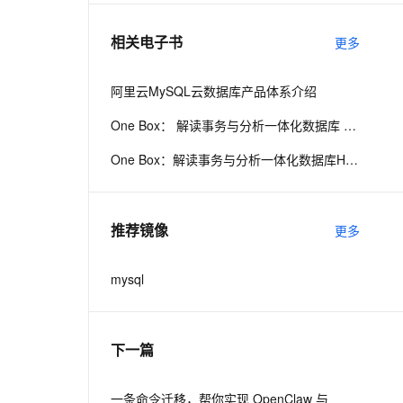
相关电子书
更多
息提取
与 AI 智能体进行实时音视频通话
从文本、图片、视频中提取结构化的属性信息
构建支持视频理解的 AI 音视频实时通话应用
阿里云MySQL云数据库产品体系介绍
t.diy 一步搞定创意建站
构建大模型应用的安全防护体系
One Box： 解读事务与分析一体化数据库 HybridDB for MySQL
通过自然语言交互简化开发流程,全栈开发支持
通过阿里云安全产品对 AI 应用进行安全防护
One Box：解读事务与分析一体化数据库HybridDB for MySQL
推荐镜像
更多
mysql
下一篇
一条命令迁移，帮你实现 OpenClaw 与