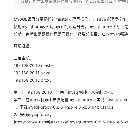
存储
天池大赛
分析，判断出是读操作还是写操作，然后分发至对应的mysq
Qwen3.7-Plus
云解析DNS
解决方案免费试用 新老
电子合同
最高领取价值200元试用
能看、能想、能动手的多模
安全
网络与CDN
AI 算法大赛
畅捷通
MySQL读写分离是指让master处理写操作，让slave处理读
大数据开发治理平台 Data
AI 产品 免费试用
网络
安全
云开发大赛
Qwen3-VL-Plus
Tableau 订阅
使用mysql-proxy实现mysql的读写分离，mysql-pro
1亿+ 大模型 tokens 和 
可观测
入门学习赛
分析，判断出是读操作还是写操作，然后分发至对应的mysql服
中间件
AI空中课堂在线直播课
云防火墙
140+云产品 免费试用
上云与迁云
云原生的云上边界网络安全
产品新客免费试用，最长1
环境准备：
数据库
生态解决方案
大模型服务
企业出海
大模型ACA认证体验
三台主机：
大数据计算
助力企业全员 AI 认知与能
行业生态解决方案
192.168.20.10 master
千问AI平台-Token Plan
政企业务
媒体服务
192.168.20.11 slave
开发者生态解决方案
192.168.20.12 proxy
企业服务与云通信
千问AI平台-模型体验
AI 开发和 AI 应用解决
在线体验全尺寸、多种模态
第一：192.168.20.10、11两台mysql搭建主从复制架构。
域名与网站
第二、在proxy机器上安装配置mysql-proxy，实现master/sl
Happy 系列大模型
终端用户计算
1、下载mysql-proxy-0.8.5-linux-el6-x86-64bit.tar.gz
2、安装mysql-proxy
Serverless
[root@proxy install]# tar zxvf mysql-proxy-0.8.5-linux-el6-x
开发工具