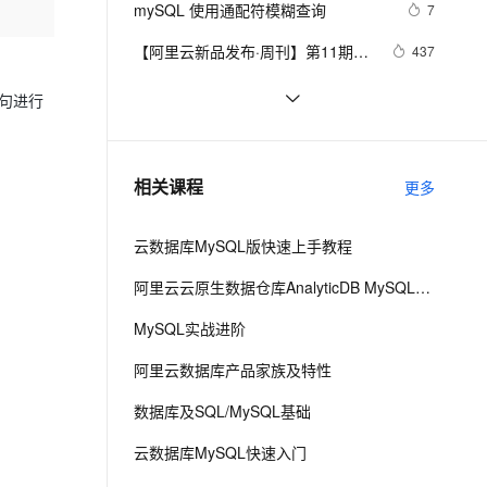
安全
mySQL 使用通配符模糊查询
我要投诉
e-1.1-I2V
Cosyvoice-V3-Flash
7
PolarDB
上云场景组合购
Milvus 弹性伸缩功能新增节
录）
伴
漫剧创作，剧本、分镜、视频高效生成
100%兼容MySQL、PostgreSQL，兼容Oracle，支持集中和分布式
覆盖90%+业务场景，专享组合折扣价
点支持范围
畅自然，细节丰富
高表现力语音合成大模型，语音克隆听感自然
VPN
【阿里云新品发布·周刊】第11期：
437
云数据库 MySQL 8.0 重磅发布，更
ernetes 版 ACK
云聚AI 严选权益
AI 原生数据库服务发布
SSL 证书
mysql 状态访问方法
5
2V
Fun-ASR
语句进行
适合企业使用场景的RDS数据库
，一键激活高效办公新体验
理容器应用的 K8s 服务
精选AI产品，从模型到应用全链提效
Agent 数据网关
文戏情感细腻自然，动作戏激烈拳拳到肉，实现更强表演能力
支持中英文自由切换，具备更强的噪声鲁棒性
堡垒机
Java必学MySQL数据库应用场景
4
AI 用量加速计划
云原生数据库 PolarDB
防火墙
、识别商机，让客服更高效、服务更出色。
Mysql笔记--常用命令
新老同享，达量后返
Agentic Database 发布
3
相关课程
更多
主机安全
应用
云数据库MySQL版快速上手教程
千问办公
NEW
AI 应用及服务市场
的智能体编程平台
一站式AI生产力平台
阿里云云原生数据仓库AnalyticDB MySQL版 使用教程
AI 应用
伶鹊
MySQL实战进阶
企业级人与Agent协作平台，接入和调度多个数字员工
智能客服平台，对话机器人、对话分析、智能外呼
大模型
阿里云数据库产品家族及特性
大模型服务平台百炼 - 全妙
自然语言处理
数据库及SQL/MySQL基础
应用创作平台
多模态内容创作工具，已接入 DeepSeek
数据标注
云数据库MySQL快速入门
机器学习