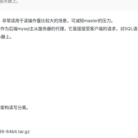
l服务器上。
Deepseek-v4-pro
HappyHors
同享
万小智 AI 建站低至 15元/月
Qoder CN
AI 短剧/漫剧
云原生数据库 
快递物流查询
WordPress
成为服务伙
高校合作
点，立即开启云上创新
覆盖公网/内网、递归/权威、移动APP等全场景解析服务
送.CN域名，送备案服务码
基于千问大模型等，支持代码智能生成、研发智能问答
AI助力短剧
态智能体模型
旗舰 MoE 大模型，百万上下文与顶尖推理能力
图生视频，流
Ubuntu
服务生态伙伴
操作，非常适用于读操作量比较大的场景，可减轻master的压力。
云工开物
企业应用
Works
Night Plan 支持 Qwen 3.8-Max
云原生大数据计算服务 MaxCompute
AI 办公
容器服务 Kub
NEW
GLM-5.2
Wan2.7-T
Red Hat
xy实际上是作为后端mysql主从服务器的代理，它直接接受客户端的请求，对SQL
30+ 款产品免费体验
Data Agent 驱动的一站式 Data+AI 开发治理平台
夜间 5 折，Qwen/Meoo/TokenPlan 客户专享
面向分析的企业级SaaS模式云数据仓库
AI智能应用
提供一站式管
科研合作
视觉 Coding、空间感知、多模态思考等全面升级
1M上下文，专为长程任务能力而生
ERP
务器上。
堂（旗舰版）
SUSE
智能客服
CRM
防护产品
2个月
自动承接线索
建站小程序
OA 办公系统
AI 应用构建
大模型原生
力提升
财税管理
模板建站
Qoder
大模型服务平台百炼-应用模版
HOT
NEW
面向真实软件
个人版上线、团队版降价；千问3.8-Max首发发尝鲜
丰富多元化的应用模版和解决方案
400电话
定制建站
万有无界
大模型服务平台百炼-智能体
方案
广告营销
模板小程序
的模型效果
灵活可视化地构建企业级 Agent
定制小程序
ave架构读写分离。
秒悟
人工智能平台 PAI
APP 开发
云端极速 AI 
新一代 AI 视频生成模型，深度适配广告营销等场景
AI Native 的算法工程平台，一站式完成建模、训练、推理服务部署
建站系统
86-64bit.tar.gz