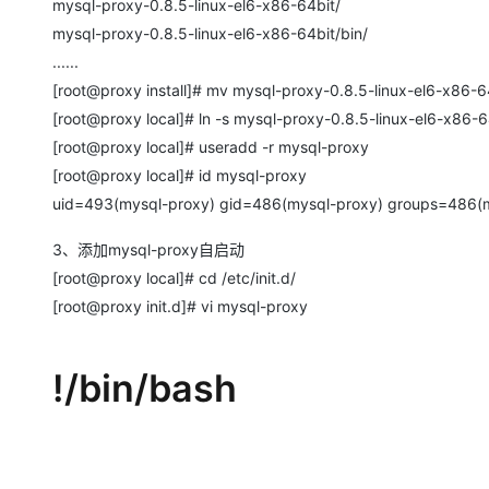
mysql-proxy-0.8.5-linux-el6-x86-64bit/
大模型解决方案
mysql-proxy-0.8.5-linux-el6-x86-64bit/bin/
迁移与运维管理
快速部署 Dify，高效搭建 
......
专有云
[root@proxy install]# mv mysql-proxy-0.8.5-linux-el6-x86-64b
[root@proxy local]# ln -s mysql-proxy-0.8.5-linux-el6-x86-
10 分钟在聊天系统中增加
[root@proxy local]# useradd -r mysql-proxy
[root@proxy local]# id mysql-proxy
uid=493(mysql-proxy) gid=486(mysql-proxy) groups=486(
3、添加mysql-proxy自启动
[root@proxy local]# cd /etc/init.d/
[root@proxy init.d]# vi mysql-proxy
!/bin/bash