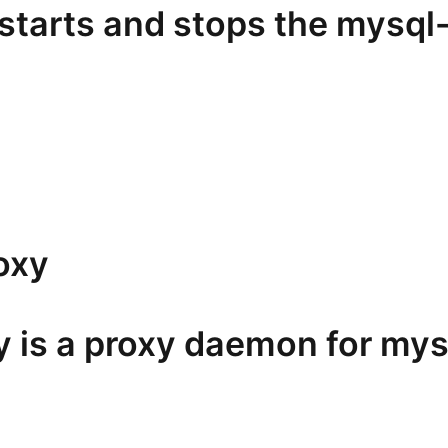
 starts and stops the mysql
oxy
y is a proxy daemon for mys