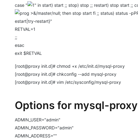
case "
P
estart|try-restart}"
RETVAL=1
;;
esac
exit $RETVAL
[root@proxy init.d]# chmod +x /etc/init.d/mysql-proxy
[root@proxy init.d]# chkconfig --add mysql-proxy
[root@proxy init.d]# vim /etc/sysconfig/mysql-proxy
Options for mysql-proxy
ADMIN_USER="admin"
ADMIN_PASSWORD="admin"
ADMIN_ADDRESS=""