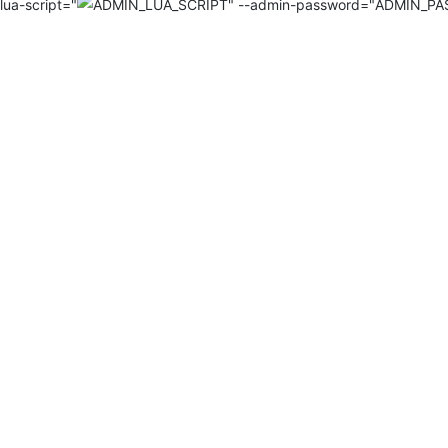
ua-script="
ADMIN_P