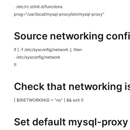
. /etc/rc.d/init.d/functions
prog="/usr/local/mysql-proxy/bin/mysql-proxy"
Source networking confi
if [ -f /etc/sysconfig/network ]; then
. /etc/sysconfig/network
fi
Check that networking i
[ ${NETWORKING} = "no" ] && exit 0
Set default mysql-proxy