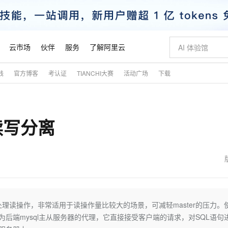
云市场
伙伴
服务
了解阿里云
践
官方博客
考认证
TIANCHI大赛
活动广场
下载
AI 特惠
数据与 API
成为产品伙伴
企业增值服务
最佳实践
价格计算器
AI 场景体
基础软件
产品伙伴合
阿里云认证
市场活动
配置报价
大模型
自助选配和估算价格
新方式
睿译宝，AI翻译排版一步到位
智启 AI 普惠权益
产品生态集成认证中心
企业支持计划
云上春晚
域名与网站
千问官方 MaaS 平台，为开发者和 Agent 而生，新用户赠送 1 亿 + tokens 额度
Qwen Aud
AI Coding
阿里云Maa
2026 阿里云
云服务器 E
为企业打
数据集
Windows
大模型认证
模型
NEW
NEW
现读写分离
交付可用成果
值低价云产品抢先购
上传文档即自动完成翻译和格式还原
至高享 1亿+免费 tokens，加速 Al 应用落地
提供智能易用的域名与建站服务
智能编程，一键
安全可靠、
产品生态伙伴
专家技术服务
云上奥运之旅
弹性计算合作
阿里云中企出
手机三要素
宝塔 Linux
全部认证
价格优势
有专属领域专家
GLM-5.2：长任务时代开源旗舰模型
阿里云 OPC 创新助力计划
千问大模型
即刻拥有 DeepS
AI 电商营销
对象存储 O
大模型
产品生态伙伴工作台
企业增值服务台
云栖战略参考
云存储合作计
云栖大会
身份实名认证
CentOS
训练营
推动算力普惠，释放技术红利
最高返9万
多领域专家智能体,一键组建 AI 虚拟交付团队
快速构建应用程序和网站，即刻迈出上云第一步
至高百万元 Token 补贴，加速一人公司成长
多元化、高性能、安全可靠的大模型服务
真正可用的 1M 上下文,一次完成代码全链路开发
轻松解锁专属 Dee
从图文生成到
云上的中国
数据库合作计
活动全景
短信
Docker
图片和
站式影视创作平台
Hermes Agent，打造自进化智能体
Token Plan 模型订阅计划
数字证书管理服务（原SSL证书）
5 分钟轻松部署
AI 广告创作
无影云电脑
企业成长
NEW
信息公告
看见新力量
云网络合作计
OCR 文字识别
JAVA
证享300元代金券
可视化编排打通从文字构思到成片全链路闭环
全托管，含MySQL、PostgreSQL、SQL Server、MariaDB多引擎
自主进化，持久记忆，越用越聪明
Qwen3.8-Max 首发尝鲜，限时加量 10 倍，夜间低至2折
实现全站HTTPS，呈现可信的WEB访问
图文、视频一
随时随地安
魔搭 Mode
Kimi-K3
HappyHors
NEW
loud
服务实践
官网公告
金融模力时刻
Salesforce O
版
发票查验
全能环境
Claude Code + GStack 打造工程团队
千问办公，限时限量积分加倍
Qoder
低代码高效构
AI 建站
短信服务
ave处理读操作，非常适用于读操作量比较大的场景，可减轻master的压力。
型
NEW
作计划
Kimi 最新旗舰模型，长程编程与推理利器
让文字生成流
计划
创新中心
魔搭 ModelSc
健康状态
理服务
让AI从“聊天伙伴”进化为能干活的“数字员工”
安装技能 GStack，拥有专属 AI 工程团队
你的AI工作搭子，覆盖日常办公高频场景
面向真实软件的智能体编程平台
0 代码专业建
y实际上是作为后端mysql主从服务器的代理，它直接接受客户端的请求，对SQL语句
客户案例
天气预报查询
操作系统
态合作计划