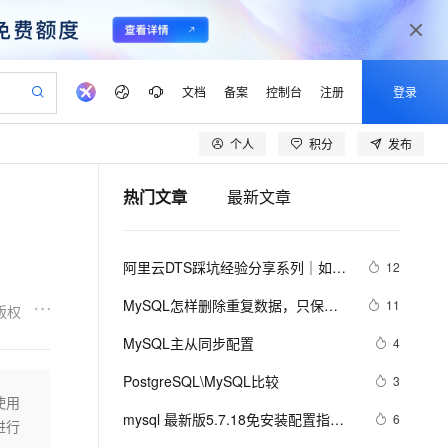
文档
备案
控制台
注册
登录
个人
积分
发布
验
作计划
器
AI 活动
专业服务
服务伙伴合作计划
开发者社区
加入我们
产品动态
服务平台百炼
阿里云 OPC 创新助力计划
热门文章
最新文章
一站式生成采购清单，支持单品或批量购买
io：打造专属 AI 语音助手
S产品伙伴计划（繁花）
峰会
CS
造的大模型服务与应用开发平台
一句话生成原生可编辑精美 PPT 文稿
AI 生产力先锋
Al MaaS 服务伙伴赋能合作
域名
博文
Careers
至高可申请百万元
Qwen3.8-Max 模型上线
开启高性价比 AI 编程新体验
弹性可伸缩的云计算服务
Qwen-Audio-3.0-Realtime 端到端实时语音角色扮演
输入一句话想法, 轻松生成专业的 PPT
先锋实践拓展 AI 生产力的边界
Token 补贴，五大权
计划
海大会
伙伴信用分合作计划
商标
问答
社会招聘
阿里云DTS踩坑经验分享系列｜如何
12
益加速 OPC 成功
eek-V4-Pro
SS
一键部署幻兽帕鲁游戏服务器
飞天发布时刻
HOT
Open Search 向量检索版支
划
备案
电子书
校园招聘
使用DTS进行MySQL->ClickHouse同
pSeek-V4-Pro
视频创作，一键激活电商全链路生产力
稳定、安全、高性价比、高性能的云存储服务
一键购买专属联机服务器，轻松开启游戏
所见，即是所愿
持视频检索 Pipeline 功能
更多支持
MySQL怎样删除重复数据，只保留
11
版权
步
划
公司注册
镜像站
视频生成
语音识别与合成
一条？
专属 QwenPaw
漫剧工坊：一站式动画创作平台
AI 实训营
HOT
应用身份服务 (IDaaS)
MySQL主从同步配置
4
合作伙伴培训与认证
划
上云迁移
站生成，高效打造优质广告素材
全接入的云上超级电脑
从聊天伙伴进化为能主动干活的本地数字员工
快速生产连贯的高质量长漫剧
从基础到进阶，Agent 创客手把手教你
OpenClaw 管理能力上线
lScope
我要反馈
e-1.1-T2V
Qwen3-TTS-Flash
PostgreSQL\MySQL比较
3
查询合作伙伴
n Alibaba Cloud ISV 合作
代维服务
建企业门户网站
10 分钟搭建微信、支付宝小程序
使用
MaxCompute MaxFrame 提
畅细腻的高质量视频
离线语音合成大模型，多语言方言自适应，低延迟高稳定
创新加速
mysql 最新版5.7.18免安装配置指南
ope
登录合作伙伴管理后台
6
我要建议
站，无忧落地极速上线
以可视化方式快速构建移动和 PC 门户网站
国内短信简单易用，安全可靠，秒级触达，全球覆盖200+国家和地区。
高效部署网站，快速应用到小程序
供自动弹性内存功能
进行
（不是exe哦，下载完后没有data目