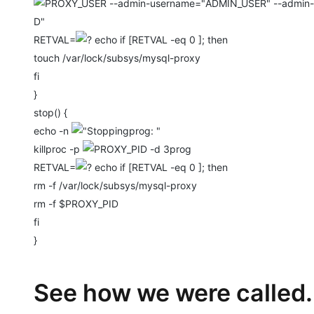
ADMIN_USER" --admin-l
D"
RETVAL=
RETVAL -eq 0 ]; then
touch /var/lock/subsys/mysql-proxy
fi
}
stop() {
echo -n
prog: "
killproc -p
prog
RETVAL=
RETVAL -eq 0 ]; then
rm -f /var/lock/subsys/mysql-proxy
rm -f $PROXY_PID
fi
}
See how we were called.