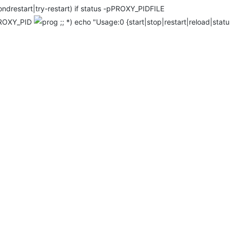
PROXY_PIDFILE
ROXY_PID
0 {start|stop|restart|reload|stat