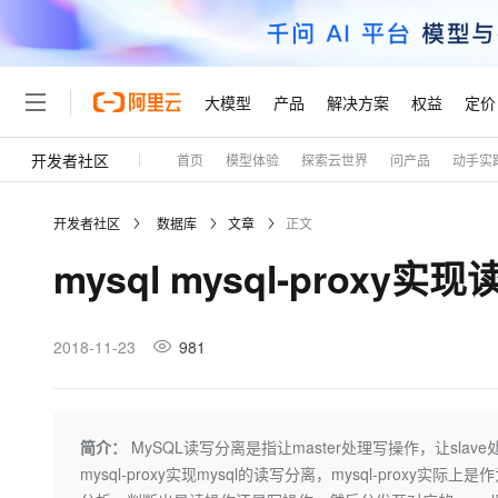
大模型
产品
解决方案
权益
定价
开发者社区
首页
模型体验
探索云世界
问产品
动手实
大模型
产品
解决方案
权益
定价
云市场
伙伴
服务
了解阿里云
精选产品
精选解决方案
普惠上云
产品定价
精选商城
成为销售伙伴
售前咨询
为什么选择阿里云
千问AI平台
开发者社区
数据库
文章
正文
了解云产品的定价详情
大模型服务平台百炼
千问办公，解锁你的工作
普惠上云 官方力荐
分销伙伴
在线服务
网站建设
什么是云计算
大
mysql mysql-proxy实
大模型服务与应用平台
企业级Agent产品，直接
云服务器38元/年起，超
咨询伙伴
多端小程序
技术领先
云上成本管理
售后服务
轻量应用服务器
Agency Agents：拥
官方推荐返现计划
大模型
精选产品
精选解决方案
Salesforce 国际版订阅
稳定可靠
管理和优化成本
推荐新用户得奖励，单订单
销售伙伴合作计划
2018-11-23
981
自助服务
友盟天域
安全合规
人工智能与机器学习
AI
文本生成
云数据库 RDS
HappyHorse 打造一
云工开物
无影生态合作计划
在线服务
观测云
分析师报告
高校专属算力普惠，学生认
计算
互联网应用开发
Qwen3.8-Max
HOT
Salesforce On Alibaba C
工单服务
Tuya 物联网平台阿里云
研究报告与白皮书
人工智能平台 PAI
快速拥有专属 OpenClaw
简介：
MySQL读写分离是指让master处理写操作，让sl
大模
Consulting Partner 合
大数据
容器
智能体时代全能旗舰模型
免费试用
短信专区
一站式AI开发、训练和推
mysql-proxy实现mysql的读写分离，mysql-prox
蓝凌 OA
AI 大模型销售与服务生
现代化应用