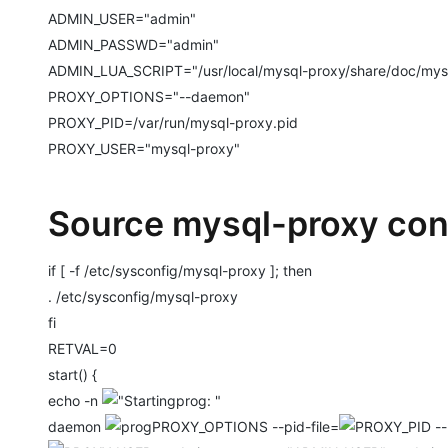
ADMIN_USER="admin"
ADMIN_PASSWD="admin"
ADMIN_LUA_SCRIPT="/usr/local/mysql-proxy/share/doc/mysq
PROXY_OPTIONS="--daemon"
PROXY_PID=/var/run/mysql-proxy.pid
PROXY_USER="mysql-proxy"
Source mysql-proxy conf
if [ -f /etc/sysconfig/mysql-proxy ]; then
. /etc/sysconfig/mysql-proxy
fi
RETVAL=0
start() {
echo -n
prog: "
daemon
PROXY_OPTIONS --pid-file=