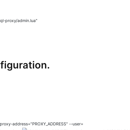
l-proxy/admin.lua"
iguration.
PROXY_ADDRESS" --user=