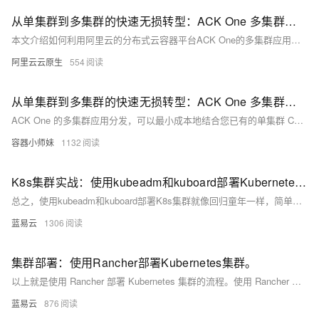
从单集群到多集群的快速无损转型：ACK One 多集群应用分发
本文介绍如何利用阿里云的分布式云容器平台ACK One的多集群应用分发功能，结合云效CD能力，快速将单集群CD系统升级为多集群CD系统。通过增加分发策略（PropagationPolicy）和差异化策略（OverridePolicy），并修改单集群kubeconfig为舰队kubeconfig，可实现无损改造。该方案具备多地域多集群智能资源调度、重调度及故障迁移等能力，帮助用户提升业务效率与可靠性。
阿里云云原生
554
从单集群到多集群的快速无损转型：ACK One 多集群应用分发
ACK One 的多集群应用分发，可以最小成本地结合您已有的单集群 CD 系统，无需对原先应用资源 YAML 进行修改，即可快速构建成多集群的 CD 系统，并同时获得强大的多集群资源调度和分发的能力。
容器小师妹
1132
K8s集群实战：使用kubeadm和kuboard部署Kubernetes集群
总之，使用kubeadm和kuboard部署K8s集群就像回归童年一样，简单又有趣。不要忘记，技术是为人服务的，用K8s集群操控云端资源，我们不过是想在复杂的世界找寻简单。尽管部署过程可能遇到困难，但朝着简化复杂的目标，我们就能找到意义和乐趣。希望你也能利用这些工具，找到你的乐趣，满足你的需求。
蓝易云
1306
集群部署：使用Rancher部署Kubernetes集群。
以上就是使用 Rancher 部署 Kubernetes 集群的流程。使用 Rancher 和 Kubernetes，开发者可以受益于灵活性和可扩展性，允许他们在多种环境中运行多种应用，同时利用自动化工具使工作负载更加高效。
蓝易云
876