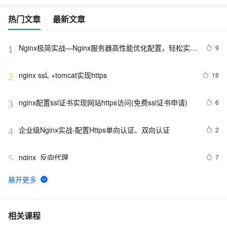
热门文章
最新文章
Nginx极简实战—Nginx服务器高性能优化配置，轻松实现
9
1
10万并发访问量
nginx ssL +tomcat实现https
18
2
nginx配置ssl证书实现网站https访问(免费ssl证书申请)
6
3
企业级Nginx实战-配置Https单向认证、双向认证
2
4
nginx  反向代理
7
5
nginx配置ssl证书实现https
7
6
nginx 另一WAF方式
5
7
相关课程