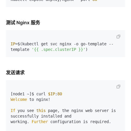
测试 Nginx 服务
IP
=$(kubectl get svc nginx -o go-template --
template 
'{{ .spec.clusterIP }}'
发送请求
[node1 ~]$ curl 
$IP
:
80
Welcome
 to nginx!

If
 you see 
this
 page, the nginx web server is 
successfully installed and

working. 
Further
 configuration is required.
