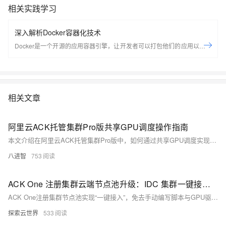
相关实践学习
深入解析Docker容器化技术
Docker是一个开源的应用容器引擎，让开发者可以打包他们的应用以及依
赖包到一个可移植的容器中，然后发布到任何流行的Linux机器上，也可以
实现虚拟化，容器是完全使用沙箱机制，相互之间不会有任何接口。
Docker是世界领先的软件容器平台。开发人员利用Docker可以消除协作编
码时“在我的机器上可正常工作”的问题。运维人员利用Docker可以在隔离
相关文章
容器中并行运行和管理应用，获得更好的计算密度。企业利用Docker可以
构建敏捷的软件交付管道，以更快的速度、更高的安全性和可靠的信誉为
Linux和Windows Server应用发布新功能。 在本套课程中，我们将全面的
阿里云ACK托管集群Pro版共享GPU调度操作指南
讲解Docker技术栈，从环境安装到容器、镜像操作以及生产环境如何部署
本文介绍在阿里云ACK托管集群Pro版中，如何通过共享GPU调度实现显存与算力的精细化分配，涵盖前提条件、使用限制、节点池配置及任务部署全流程，提升GPU资源利用率，适用于AI训练与推理场景。
开发的微服务应用。本课程由黑马程序员提供。 &nbsp; &nbsp; 相关的阿
八进智
753
里云产品：容器服务 ACK 容器服务 Kubernetes 版（简称 ACK）提供高
性能可伸缩的容器应用管理能力，支持企业级容器化应用的全生命周期管
理。整合阿里云虚拟化、存储、网络和安全能力，打造云端最佳容器化应
ACK One 注册集群云端节点池升级：IDC 集群一键接入云端 GPU 算力，接入效率提升 80%
用运行环境。 了解产品详情: https://www.aliyun.com/product/kubernetes
ACK One注册集群节点池实现“一键接入”，免去手动编写脚本与GPU驱动安装，支持自动扩缩容与多场景调度，大幅提升K8s集群管理效率。
探索云世界
533