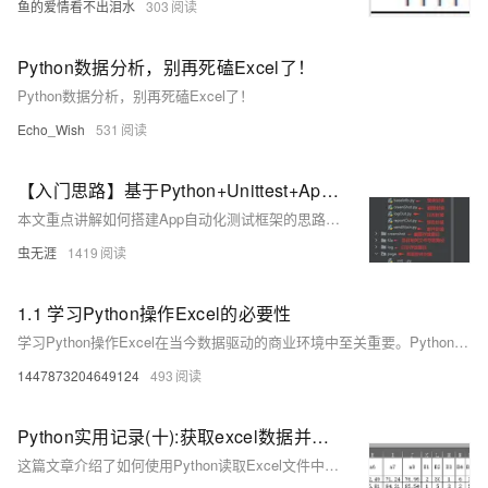
鱼的爱情看不出泪水
303
Python数据分析，别再死磕Excel了！
Python数据分析，别再死磕Excel了！
Echo_Wish
531
【入门思路】基于Python+Unittest+Appium+Excel+BeautifulReport的App/移动端UI自动化测试框架搭建思路
本文重点讲解如何搭建App自动化测试框架的思路，而非完整源码。主要内容包括实现目的、框架设计、环境依赖和框架的主要组成部分。适用于初学者，旨在帮助其快速掌握App自动化测试的基本技能。文中详细介绍了从需求分析到技术栈选择，再到具体模块的封装与实现，包括登录、截图、日志、测试报告和邮件服务等。同时提供了运行效果的展示，便于理解和实践。
虫无涯
1419
1.1 学习Python操作Excel的必要性
学习Python操作Excel在当今数据驱动的商业环境中至关重要。Python能处理大规模数据集，突破Excel行数限制；提供丰富的库实现复杂数据分析和自动化任务，显著提高效率。掌握这项技能不仅能提升个人能力，还能为企业带来价值，减少人为错误，提高决策效率。推荐从基础语法、Excel操作库开始学习，逐步进阶到数据可视化和自动化报表系统。通过实际项目巩固知识，关注新技术，为职业发展奠定坚实基础。
1447873204649124
493
Python实用记录(十):获取excel数据并通过列表的形式保存为txt文档、xlsx文档、csv文档
这篇文章介绍了如何使用Python读取Excel文件中的数据，处理后将其保存为txt、xlsx和csv格式的文件。