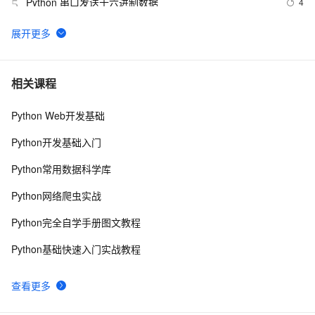
Python 串口发送十六进制数据
4
5
python join 和 split的常用使用方法
567
6
python 模块初始
643
7
相关课程
Python Web开发基础
python中使用and和or来实现其它语言中的?号表达式
578
8
Python开发基础入门
python网络编程初级
488
9
Python常用数据科学库
Python PIL远程命令执行漏洞复现(CVE-2017-8291 
7
10
Python网络爬虫实战
CVE-2017-8291)
Python完全自学手册图文教程
Python基础快速入门实战教程
查看更多