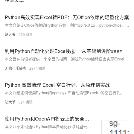
Python高效实现Excel转PDF：无Office依赖的轻量化方案
本文介绍无Office依赖的Python方案，利用Spire.XLS、python-office、Aspose.Cells等库实现Excel与PDF高效互转。支持跨平台部署、批量处理、格式精准控制，适用于服务器环境及自动化办公场景，提升转换效率与系统稳定性。
站大爷
969
利用Python自动化处理Excel数据：从基础到进阶####
本文旨在为读者提供一个全面的指南，通过Python编程语言实现Excel数据的自动化处理。无论你是初学者还是有经验的开发者，本文都将帮助你掌握Pandas和openpyxl这两个强大的库，从而提升数据处理的效率和准确性。我们将从环境设置开始，逐步深入到数据读取、清洗、分析和可视化等各个环节，最终实现一个实际的自动化项目案例。 ####
无糖可乐嘟嘟
2874
Python 高效清理 Excel 空白行列：从原理到实战
本文介绍如何使用Python的openpyxl库自动清理Excel中的空白行列。通过代码实现高效识别并删除无数据的行与列，解决文件臃肿、读取错误等问题，提升数据处理效率与准确性，适用于各类批量Excel清理任务。
站大爷
824
使用Python和OpenAPI将云上的安全组规则填写入Excel
本文介绍如何通过Python脚本自动化获取阿里云安全组及其规则信息，并将结果导出为Excel表格。相比CLI命令行方式，Python实现更高效、便捷，适用于需要批量处理和交付的场景。