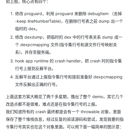
如上图，核心点有四个：
修改 proguard，利用 proguard 来删除 debugItem （去掉
-keep lineNumberTable)，在删除行号表之前 dump 出一个
临时的 dex。
修改 dexdump，把临时的 dex 中的行号表关系 dump 成一
个 dexpcmapping 文件(指令集行号和源文件行号映射关
系)，并存至服务端。
hook app runtime 的 crash handler，把 crash 时的指令集
行号上报到反解平台。
反解平台通过上报指令集行号和提前准备好 dexpcmapping
文件反解出正确的行号。
上面这套方案大概花了两个多星期，撸出了整个 demo，其它几个
改造点都不是很难，难点还是在指令集行号的上报。
我们知道所有的 crash 最终都是会有一个 throwable 对象，里面
保存了整个堆栈信息，经过反复的阅读源码和尝试，发现我要的指
令集行号其实也在这个对象里面。可以用下面一幅简单的图示意：