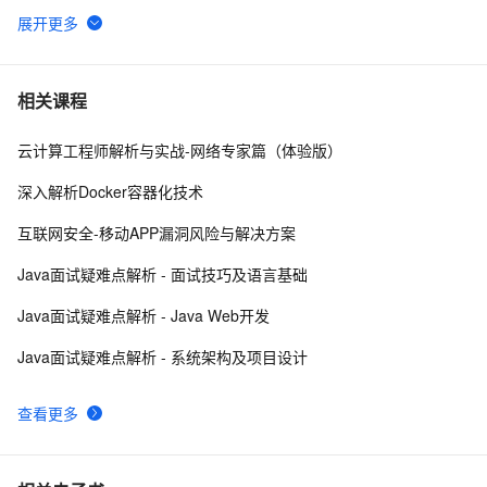
深入解析消息认证码（MAC）算法：HmacMD5与
12
6
HmacSHA1
vim命令入门解析
2
7
相关课程
云计算工程师解析与实战-网络专家篇（体验版）
【C++调试】深入探索C++调试：从DWARF到堆栈解析
7
8
深入解析Docker容器化技术
二十三种设计模式全面解析-代理模式（Proxy Pattern）
5
9
互联网安全-移动APP漏洞风险与解决方案
详解：探索隐藏于背后的力量
Golang语言使用 jwt-go 库生成和解析 token
7
10
Java面试疑难点解析 - 面试技巧及语言基础
Java面试疑难点解析 - Java Web开发
Java面试疑难点解析 - 系统架构及项目设计
查看更多