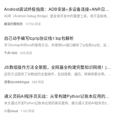
Android调试终极指南：ADB安装+多设备连接+ANR日志抓取全流程解析，覆盖环境变量配置/多设备调试/ANR日志分析全流程，附Win/Mac/Linux三平台解决方案
ADB（Android Debug Bridge）是安卓开发中的重要工具，用于连接电脑与安卓设备，实现文件传输、应用管理、日志抓取等功能。本文介绍了 ADB 的基本概念、安装配置及常用命令。包括：1) 基本命令如 `adb version` 和 `adb devices`；2) 权限操作如 `adb root` 和 `adb shell`；3) APK 操作如安装、卸载应用；4) 文件传输如 `adb push` 和 `adb pull`；5) 日志记录如 `adb logcat`；6) 系统信息获取如屏幕截图和录屏。通过这些功能，用户可高效调试和管理安卓设备。
翻滚的樱桃肉
10756
自己动手编写tcp/ip协议栈1:tcp包解析
学习tuntap中的tun的使用方法，并使用tun接口解析了ip包和tcp包，这是实现tcp/ip协议栈的第一步。
千舟1900
608
JS数组操作方法全景图，全网最全构建完整知识网络！js数组操作方法全集（实现筛选转换、随机排序洗牌算法、复杂数据处理统计等情景详解，附大量源码和易错点解析）
这些方法提供了对数组的全面操作，包括搜索、遍历、转换和聚合等。通过分为原地操作方法、非原地操作方法和其他方法便于您理解和记忆，并熟悉他们各自的使用方法与使用范围。详细的案例与进阶使用，方便您理解数组操作的底层原理。链式调用的几个案例，让您玩转数组操作。 只有锻炼思维才能可持续地解决问题，只有思维才是真正值得学习和分享的核心要素。如果这篇博客能给您带来一点帮助，麻烦您点个赞支持一下，还可以收藏起来以备不时之需，有疑问和错误欢迎在评论区指出~
游客lijmi4663rgsa
588
通义灵码AI程序员实战：从零构建Python记账本应用的开发全解析
本文通过开发Python记账本应用的真实案例，展示通义灵码AI程序员2.0的代码生成能力。从需求分析到功能实现、界面升级及测试覆盖，AI程序员展现了需求转化、技术选型、测试驱动和代码可维护性等核心价值。文中详细解析了如何使用Python标准库和tkinter库实现命令行及图形化界面，并生成单元测试用例，确保应用的稳定性和可维护性。尽管AI工具显著提升开发效率，但用户仍需具备编程基础以进行调试和优化。
小芸cloud
1162