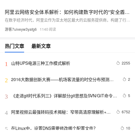
阿里云网络安全体系解析：如何构建数字时代的"安全盾牌"
在数字经济时代，阿里云作为亚太地区最大的云服务提供商，构建了行业领先的网络安全体系。本文解析其网络安全架构的三大核心维度：基础架构安全、核心技术防护和安全管理体系。通过技术创新与体系化防御，阿里云为企业数字化转型提供坚实的安全屏障，确保数据安全与业务连续性。案例显示，某金融客户借助阿里云成功拦截3200万次攻击，降低运维成本40%，响应时间缩短至8分钟。未来，阿里云将继续推进自适应安全架构，助力企业提升核心竞争力。
游客7uiveyw3yafg6
1140
热门文章
最新文章
山特UPS电源三种工作模式解析
2255
1
2016大数据创新大赛——机场客流量的时空分布预测模
2
2
型解析
《走进git时代系列三》详解部分git思想及SVN/GIT命令对
5
3
比解析
阿里视频云最强转码技术揭秘：窄带高清原理解析+用
6752
4
户接入指南
在Linux中，设置DNS需要修改哪个配置文件？
10
5