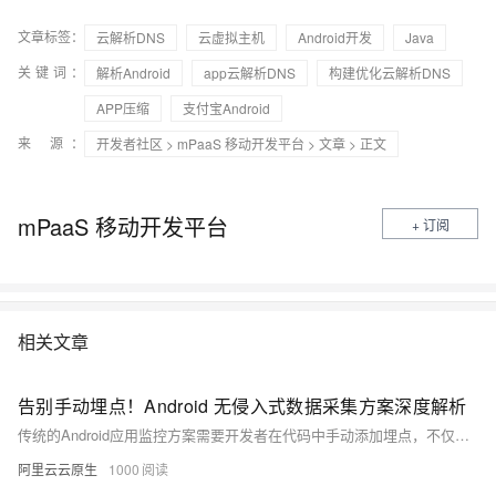
文章标签：
云解析DNS
云虚拟主机
Android开发
Java
关键词：
解析Android
app云解析DNS
构建优化云解析DNS
APP压缩
支付宝Android
来 源：
开发者社区
>
mPaaS 移动开发平台
>
文章
> 正文
mPaaS 移动开发平台
+ 订阅
相关文章
告别手动埋点！Android 无侵入式数据采集方案深度解析
传统的Android应用监控方案需要开发者在代码中手动添加埋点，不仅侵入性强、工作量大，还难以维护。本文深入探讨了基于字节码插桩技术的无侵入式数据采集方案，通过Gradle插件 + AGP API + ASM的技术组合，实现对应用性能、用户行为、网络请求等全方位监控，真正做到零侵入、易集成、高稳定。
阿里云云原生
1000