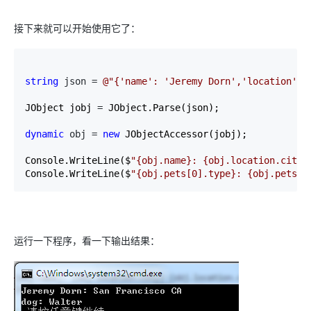
接下来就可以开始使用它了：
string
 json = 
@"
{'name': 'Jeremy Dorn','location': 
JObject jobj 
=
 JObject.Parse(json);

dynamic
 obj = 
new
 JObjectAccessor(jobj);

Console.WriteLine($
"
{obj.name}: {obj.location.city}
Console.WriteLine($
"
{obj.pets[0].type}: {obj.pets[0
运行一下程序，看一下输出结果：