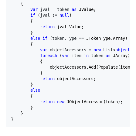
    {

var
 jval = token 
as
 JValue;

if
 (jval != 
null
)

        {

return
 jval.Value;

        }

else
if
 (token.Type ==
 JTokenType.Array)

        {

var
 objectAccessors = 
new
 List<
object
>
()
foreach
 (
var
 item 
in
 token 
as
 JArray)

            {

                objectAccessors.Add(Populate(item));
            }

return
 objectAccessors;

        }

else
        {

return
new
 JObjectAccessor(token);

        }

    }

}