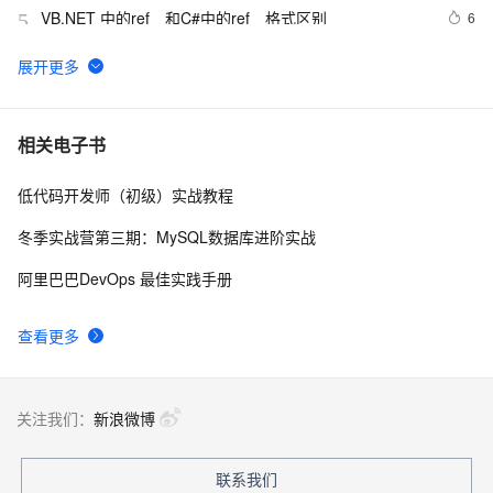
VB.NET 中的ref　和C#中的ref　格式区别
6
5
[毕业生的商业软件开发之路]C#类型成员样式
5
6
C# 中的委托
6
7
相关电子书
低代码开发师（初级）实战教程
C#中Abstract和Virtual
682
8
冬季实战营第三期：MySQL数据库进阶实战
C#异步编程(转)
636
9
阿里巴巴DevOps 最佳实践手册
C# Win32控制台线程计时器代码示例
346
10
查看更多
关注我们：
新浪微博
联系我们