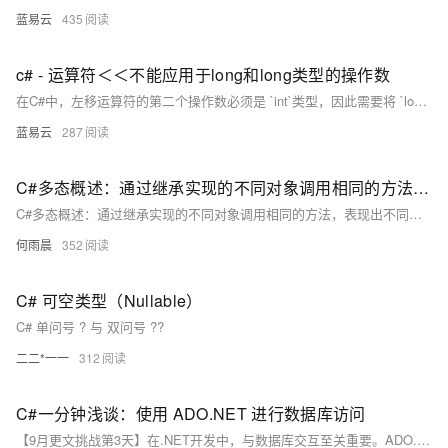
蓝易云
435
c# - 运算符＜＜不能应用于long和long类型的操作数
在C#中，左移运算符的第二个操作数必须是 `int`类型，因此需要将 `long`类型的位移计数显式转换为 `int`类型。这种转换需要注意数据丢失和负值处理的问题。通过本文的详细说明和示例代码，相信可以帮助你在实际开发中正确使用左移运算符。
蓝易云
287
C#多态概述：通过继承实现的不同对象调用相同的方法，表现出不同的行为
C#多态概述：通过继承实现的不同对象调用相同的方法，表现出不同的行为
何雨晨
352
C# 可空类型（Nullable）
C# 单问号 ? 与 双问号 ??
二二*一一
312
C#一分钟浅谈：使用 ADO.NET 进行数据库访问
【9月更文挑战第3天】在.NET开发中，与数据库交互至关重要。ADO.NET是Microsoft提供的用于访问关系型数据库的类库，包含连接数据库、执行SQL命令等功能。本文从基础入手，介绍如何使用ADO.NET进行数据库访问，并提供示例代码，同时讨论常见问题及其解决方案，如连接字符串错误、SQL注入风险和资源泄露等，帮助开发者更好地利用ADO.NET提升应用的安全性和稳定性。