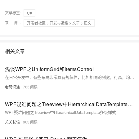
文章标签：
C#
来 源：
开发者社区
>
开发与运维
>
文章
> 正文
相关文章
浅谈WPF之UniformGrid和ItemsControl
在日常开发中，有些布局非常具有规律性，比如相同的列宽，行高，均匀的排列等，为了简化开发，WPF提供了UniformGrid布局和ItemsControl容器，本文以一个简单的小例子，简述，如何在WPF开发中应用UniformGrid和ItemsControl实现均匀的布局，仅供学习分享使用，如有不足之处，还请指正。
老码识途
765
WPF疑难问题之Treeview中HierarchicalDataTemplate多级样式
WPF疑难问题之Treeview中HierarchicalDataTemplate多级样式
关关长语
963