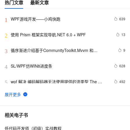
热门文章
最新文章
WPF游戏开发——小鸡快跑
639
1
使用 Prism 框架实现导航.NET 6.0 + WPF
13
2
循序渐进介绍基于CommunityToolkit.Mvvm 和
9
3
HandyControl的WPF应用端开发(10) -- 在DataGrid上直
接编辑保存数据
SL/WPF仿WIN8进度条
628
4
wpf 解决 编码解码器无法使用提供的流类型 The 
492
5
codec cannot use the type of stream provided
基于 WPF 平台的 ActiveReports Viewer控件
612
6
《Programming WPF》翻译 第6章 2.资源与样式
576
7
相关电子书
低代码开发师（初级）实战教程
WPF4字体改善
504
8