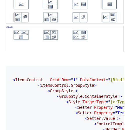
<
ItemsControl   
Grid.Row
="1"
 DataContext
="
{Binding
<
ItemsControl.GroupStyle
>
<
GroupStyle 
>
<
GroupStyle.ContainerStyle 
>
<
Style 
TargetType
="
{x:Type 
<
Setter 
Property
="Margi
<
Setter 
Property
="Templ
<
Setter.Value 
>
<
ControlTemplat
<
Border 
Bor