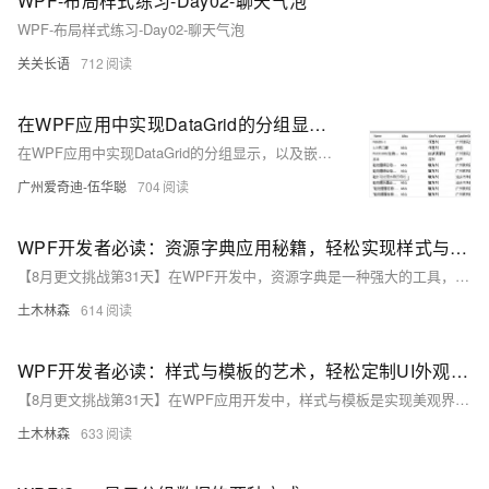
WPF-布局样式练习-Day02-聊天气泡
WPF-布局样式练习-Day02-聊天气泡
关关长语
712
在WPF应用中实现DataGrid的分组显示，以及嵌套明细展示效果
在WPF应用中实现DataGrid的分组显示，以及嵌套明细展示效果
广州爱奇迪-伍华聪
704
WPF开发者必读：资源字典应用秘籍，轻松实现样式与模板共享，让你的WPF应用更上一层楼！
【8月更文挑战第31天】在WPF开发中，资源字典是一种强大的工具，用于共享样式、模板、图像等资源，提高了应用的可维护性和可扩展性。本文介绍了资源字典的基础知识、创建方法及最佳实践，并通过示例展示了如何在项目中有效利用资源字典，实现资源的重用和动态绑定。
土木林森
614
WPF开发者必读：样式与模板的艺术，轻松定制UI外观，让你的应用程序更上一层楼！
【8月更文挑战第31天】在WPF应用开发中，样式与模板是实现美观界面与一致性的关键工具。样式定义了控件如字体、颜色等属性，而模板则允许自定义控件布局与子控件，两者均可存储于`.xaml`文件中。本文介绍了样式与模板的基础知识，通过示例展示了如何创建并应用它们来改变按钮的外观，从而提升用户体验。
土木林森
633