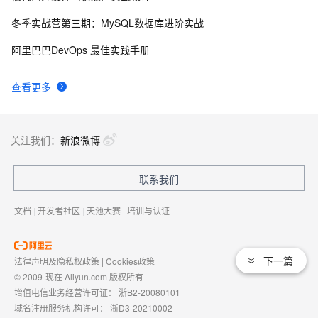
冬季实战营第三期：MySQL数据库进阶实战
WPF与多媒体：解锁音频视频播放新姿势——从界面设
19
9
阿里巴巴DevOps 最佳实践手册
计到代码实践，全方位教你如何在WPF应用中集成流畅
的多媒体功能
WPF与容器技术的碰撞：手把手教你Docker化WPF应
8
10
查看更多
用，实现跨环境一致性的开发与部署
关注我们：
新浪微博
联系我们
文档
|
开发者社区
|
天池大赛
|
培训与认证
下一篇
法律声明及隐私权政策
|
Cookies政策
© 2009-现在 Aliyun.com 版权所有
增值电信业务经营许可证：
浙B2-20080101
域名注册服务机构许可：
浙D3-20210002