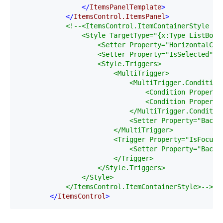
</
ItemsPanelTemplate
>
</
ItemsControl.ItemsPanel
>
<!--
<ItemsControl.ItemContainerStyle >

                <Style TargetType="{x:Type ListBoxIt
                    <Setter Property="HorizontalCont
                    <Setter Property="IsSelected" Va
                    <Style.Triggers>

                        <MultiTrigger>

                            <MultiTrigger.Conditions
                                <Condition Property=
                                <Condition Property=
                            </MultiTrigger.Condition
                            <Setter Property="Backgr
                        </MultiTrigger>

                        <Trigger Property="IsFocused
                            <Setter Property="Backgr
                        </Trigger>

                    </Style.Triggers>

                </Style>

            </ItemsControl.ItemContainerStyle>
-->
</
ItemsControl
>