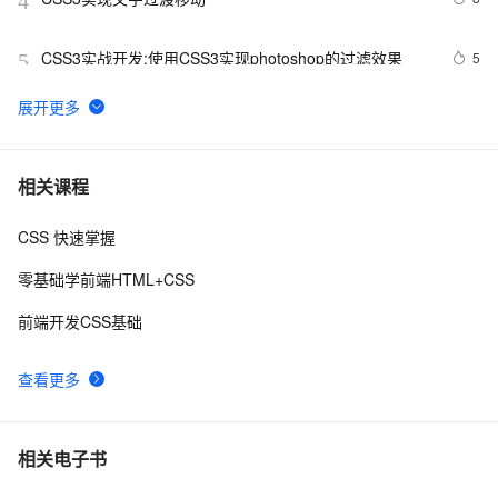
4
CSS3实战开发:使用CSS3实现photoshop的过滤效果
5
5
CSS 中 ::before 和 ::after 伪元素的四个实际用途
7
6
使用CSS实现 图片帧动画 与 曲线运动
6
7
相关课程
CSS 快速掌握
【01】完成新年倒计时页面-蛇年新年快乐倒计时领取礼
8
8
物放烟花html代码优雅草科技央千澈写采用
零基础学前端HTML+CSS
html5+div+CSS+JavaScript-优雅草卓伊凡-做一条关于新
DIV+CSS中的滤镜和模糊
7
9
年的代码分享给你们-为了C站的分拼一下子
前端开发CSS基础
CSS Content 属性妙用
2
10
查看更多
相关电子书