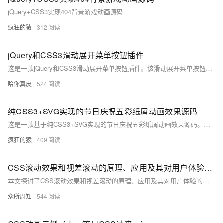
jQuery+CSS3实现404背景游戏动画源码
疯狂的猿
312
jQuery和CSS3滑动展开菜单按钮插件
这是一款jQuery和CSS3滑动展开菜单按钮插件。该滑动展开菜单按钮在用户点击主菜单按钮之后，子菜单以滑动的方式依次展开
哈你真皮
524
纯CSS3+SVG实现的节日庆祝五彩纸屑动画效果源码
这是一款基于纯CSS3+SVG实现的节日庆祝五彩纸屑动画效果源码。画面中左下角是一个圆锥形礼炮卡通效果，呈现出节日庆祝时礼花爆破、五彩纸屑纷飞的动画特效。整体动画效果采用纯css3+svg实现，没有引入任何外部图形或js脚本元素。建议使用支持HTML5与css3效果较好的火狐(Firefox)或谷歌(Chrome)等浏览器预览本源码。
疯狂的猿
409
CSS滚动效果和视差滚动的原理、应用及其对用户体验的影响。从平滑滚动到元素跟随，再到滚动触发动画
本文探讨了CSS滚动效果和视差滚动的原理、应用及其对用户体验的影响。从平滑滚动到元素跟随，再到滚动触发动画，这些效果增强了页面的吸引力和互动性。视差滚动通过不同层次元素的差异化移动，增加了页面的深度感和沉浸感。文章还讨论了实现方法、性能优化及案例分析，旨在为设计师和开发者提供实用指导。
众所周知
544