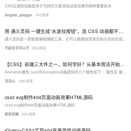
CSS过渡和动画是用于为网页元素添加动态效果的两种重要技术
dingtalk_pbspgm
743
用 通义灵码 一键生成“水波纹按钮”，连 CSS 动画都不用自己写了！
通义灵码是一款智能编程辅助工具，它可以根据自然语言指令自动生成高质量的代码。例如，只需输入“生成一个按钮，点击时带水波纹动画，模拟 Material Ripple 效果”，它就能生成具备完整交互逻辑、CSS 动画和良好性能的按钮组件。不仅如此，它还支持拓展功能，如长按触发提示、添加图标等，并能自动优化样式适配不同场景。通过通义灵码，开发者可以大幅提升效率，专注于创意实现，而不必纠结于繁琐的代码细节。
不起名字可以不
656
【CSS】前端三大件之一，如何学好？从基本用法开始吧！（九）：强势分析Animation动画各类参数；从播放时间、播放方式、播放次数、播放方向、播放状态等多个方面，完全了解CSS3 Animation
Animation属性 css3为Animation动画提供的几个属性如下： 属性名 属性值 animation-name 指定动画名称，该属性指定一个已有的关键帧定义。 animation-duration 指定动画持续时间。 animation-timing-funtion 指定动画变化速度。 animation-delay 指定动画延迟多长时间才开始执行。 animation-iteration-count 指定动画的循环执行次数。 animation：这是一个复合属性。
凉凉心.
586
css3 svg制作404页面动画效果HTML源码
css3 svg制作404页面动画效果HTML源码
疯狂的猿
320
jQuery+CSS3实现404背景游戏动画源码