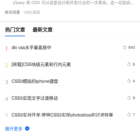
jQuery 和 CSS 可以说是设计和开发行业的一次革命。这一切如此简单，快捷的一站式服务。jQuery 允许你在你的网页中添加一些真正令人惊叹的东西而不用付出很大的努力，要感谢那些优秀的 jQuery 插件。
秋天风景
1592
热门文章
最新文章
div css水平垂直居中
643
1
[转载]CSS块级元素和行内元素
6
2
CSS3模拟的iphone键盘
4
3
CSS3实现文字过渡移动
9
4
CSS3实战开发:使用CSS3实现photoshop的过滤效果
7
5
CSS 中 ::before 和 ::after 伪元素的四个实际用途
5
6