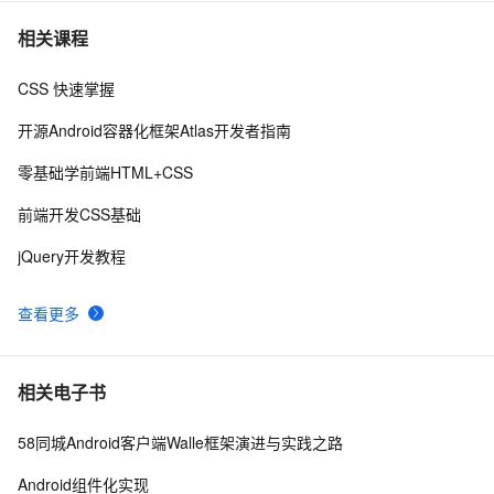
使用CSS实现 图片帧动画 与 曲线运动
6
7
相关课程
CSS 快速掌握
【01】完成新年倒计时页面-蛇年新年快乐倒计时领取礼
8
8
物放烟花html代码优雅草科技央千澈写采用
开源Android容器化框架Atlas开发者指南
html5+div+CSS+JavaScript-优雅草卓伊凡-做一条关于新
DIV+CSS中的滤镜和模糊
571
9
年的代码分享给你们-为了C站的分拼一下子
零基础学前端HTML+CSS
CSS Content 属性妙用
2
10
前端开发CSS基础
jQuery开发教程
查看更多
相关电子书
58同城Android客户端Walle框架演进与实践之路
Android组件化实现