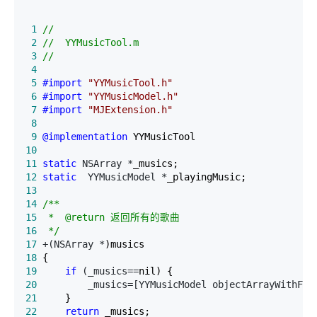
 1
//
 2
//
 3
 4
 5
#import
"
YYMusicTool.h
"
 6
#import
"
YYMusicModel.h
"
 7
#import
"
MJExtension.h
"
 8
 9
@implementation
10
11
static
 NSArray *
12
static
  YYMusicModel *
13
14
/*
15
16
*/
17
 +(NSArray *
18
19
if
 (_musics==
20
         _musics=[YYMusicModel objectArrayWithFil
21
22
return