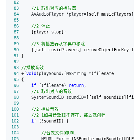
 82
 83
//
1.取出对应的播放器
 84
     AVAudioPlayer *player=
 85
 86
//
2.停止
 87
 88
 89
//
3.将播放器从字典中移除
 90
 91
 92
 93
//
播放音效
 94
 +(
void
)playSound:(NSString *
 95
 96
if
 (!filename) 
return
 97
//
1.取出对应的音效
 98
     SystemSoundID soundID=
 99
100
//
101
//
2.1如果音效ID不存在，那么就创建
102
if
 (!
103
104
//
音效文件的URL
105
         NSURL *url=