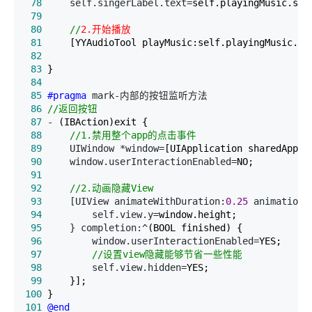
 78
     self.singerLabel.text=
 79
 80
//
2.开始播放
 81
 82
 83
 84
 85
#pragma
 86
//
返回按钮
 87
 -
 88
//
1.禁用整个app的点击事件
 89
     UIWindow *window=
 90
     window.userInteractionEnabled=
 91
 92
//
2.动画隐藏View
 93
     [UIView animateWithDuration:
0.25
 animations
 94
         self.view.y=
 95
     } completion:^
 96
         window.userInteractionEnabled=
 97
//
设置view隐藏能够节省一些性能
 98
         self.view.hidden=
 99
100
101
@end