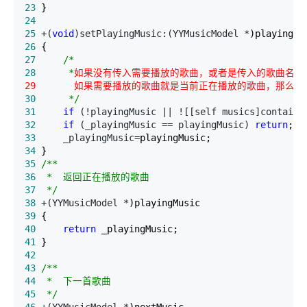
23
24
25
 +(
void
)setPlayingMusic:(YYMusicModel *
26
27
/*
28
     *
30
*/
31
if
 (!playingMusic || ![[self musics]contains
32
if
 (_playingMusic == playingMusic) 
return
33
     _playingMusic=
34
35
/*
36
37
*/
38
 +(YYMusicModel *
39
40
return
41
42
43
/*
44
45
*/
46
 +(YYMusicModel *