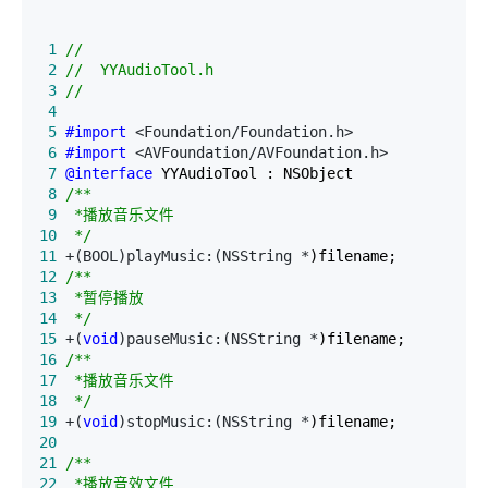
 1
//
 2
//
 3
 4
 5
#import
 6
#import
 7
@interface
 8
/*
 9
10
*/
11
 +(BOOL)playMusic:(NSString *
12
/*
13
14
*/
15
 +(
void
)pauseMusic:(NSString *
16
/*
17
18
*/
19
 +(
void
)stopMusic:(NSString *
20
21
/*
22