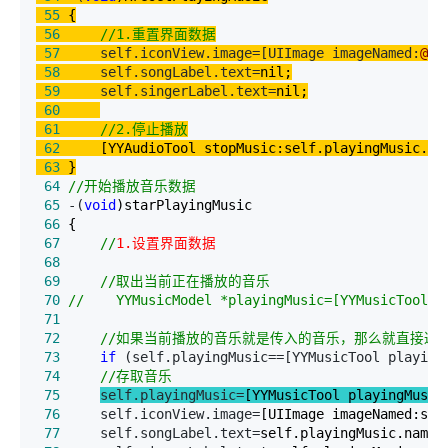
 55
 56
//
1.重置界面数据
 57
     self.iconView.image=[UIImage imageNamed:
@"
p
 58
     self.songLabel.text=
 59
     self.singerLabel.text=
 60
 61
//
2.停止播放
 62
 63
 64
//
开始播放音乐数据
 65
 -(
void
 66
 67
//
 68
 69
//
 70
//
 71
 72
//
如果当前播放的音乐就是传入的音乐，那么就直接返
 73
if
 (self.playingMusic==[YYMusicTool playing
 74
//
存取音乐
 75
self.playingMusic=
 76
     self.iconView.image=
 77
     self.songLabel.text=