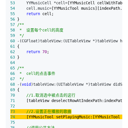
53
     YYMusicCell *cell=
54
     cell.music=
55
return
56
57
/*
58
59
*/
60
 -(CGFloat)tableView:(UITableView *)tableView hei
61
62
return
70
63
64
65
/*
66
67
*/
68
 -(
void
)tableView:(UITableView *)tableView didSel
69
70
//
1.取消选中被点击的这行
71
72
73
//
2.设置正在播放的歌曲
74
75
76
//
调用公共方法