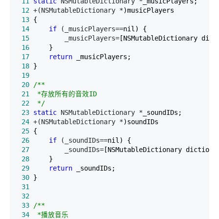
 11
static
 NSMutableDictionary *
 12
 +(NSMutableDictionary *
 13
 14
if
 (_musicPlayers==
 15
         _musicPlayers=
 16
 17
return
 18
 19
 20
/*
 21
 22
*/
 23
static
 NSMutableDictionary *
 24
 +(NSMutableDictionary *
 25
 26
if
 (_soundIDs==
 27
         _soundIDs=
 28
 29
return
 30
 31
 32
 33
/*
 34