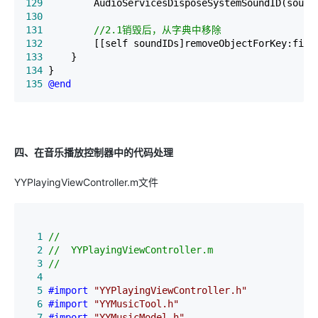
129
130
131
//
2.1销毁后，从字典中移除
132
133
134
135
@end
四、在音乐播放控制器中的代码处理
YYPlayingViewController.m文件
  1
//
  2
//
  3
  4
  5
#import
"
YYPlayingViewController.h
"
  6
#import
"
YYMusicTool.h
"
  7
#import
"
YYMusicModel.h
"