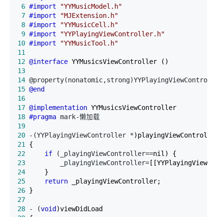
 6
#import
"
YYMusicModel.h
"
 7
#import
"
MJExtension.h
"
 8
#import
"
YYMusicCell.h
"
 9
#import
"
YYPlayingViewController.h
"
10
#import
"
YYMusicTool.h
"
11
12
@interface
13
14
 @property(nonatomic,strong)YYPlayingViewControll
15
@end
16
17
@implementation
18
#pragma
19
20
 -(YYPlayingViewController *
21
22
if
 (_playingViewController==
23
         _playingViewController=
24
25
return
26
27
28
 - (
void