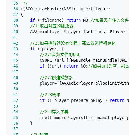
 35
*/
 36
 +(BOOL)playMusic:(NSString *
 37
 38
if
 (!filename) 
return
 NO;
//
 39
//
1.取出对应的播放器
 40
     AVAudioPlayer *player=
 41
 42
//
2.如果播放器没有创建，那么就进行初始化
 43
if
 (!
 44
//
2.1音频文件的URL
 45
         NSURL *url=
 46
if
 (!url) 
return
 NO;
//
 47
 48
//
2.2创建播放器
 49
         player=
 50
 51
//
2.3缓冲
 52
if
 (![player prepareToPlay]) 
return
 NO;
 53
 54
//
2.4存入字典
 55
         [self musicPlayers][filename]=
 56
 57
 58
//
3.播放