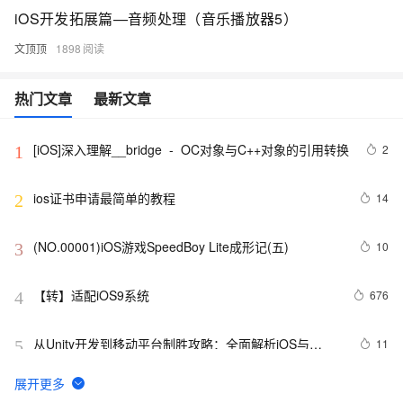
iOS开发拓展篇—音频处理（音乐播放器5）
文顶顶
1898
热门文章
最新文章
[iOS]深入理解__bridge  -  OC对象与C++对象的引用转换
2
1
ios证书申请最简单的教程
14
2
(NO.00001)iOS游戏SpeedBoy Lite成形记(五)
10
3
【转】适配iOS9系统
676
4
从Unity开发到移动平台制胜攻略：全面解析iOS与
11
5
Android应用发布流程，助你轻松掌握跨平台发布技巧，
打造爆款手游不是梦——性能优化、广告集成与内购设
iOS 银行卡号有效性校验
16
6