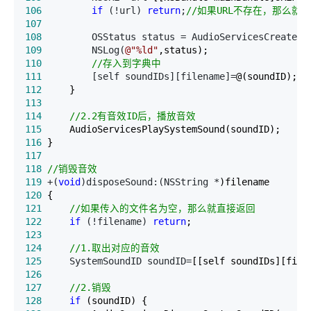
106
if
 (!url) 
return
;
//
如果URL不存在，那么就
107
108
         OSStatus status = AudioServicesCreateSy
109
         NSLog(
@"
%ld
"
110
//
存入到字典中
111
         [self soundIDs][filename]=
112
113
114
//
2.2有音效ID后，播放音效
115
116
117
118
//
销毁音效
119
 +(
void
)disposeSound:(NSString *
120
121
//
如果传入的文件名为空，那么就直接返回
122
if
 (!filename) 
return
123
124
//
1.取出对应的音效
125
     SystemSoundID soundID=
126
127
//
2.销毁
128
if