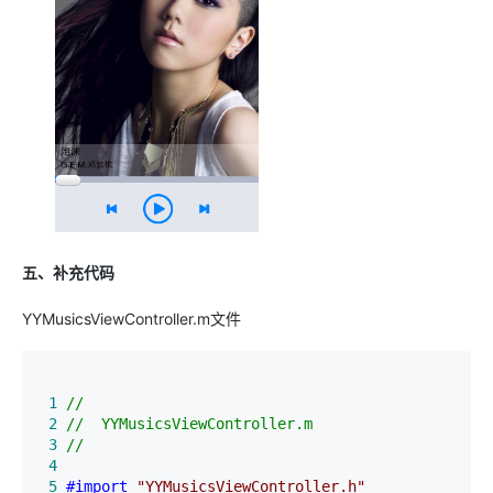
五、补充代码
YYMusicsViewController.m文件
 1
//
 2
//
 3
 4
 5
#import
"
YYMusicsViewController.h
"