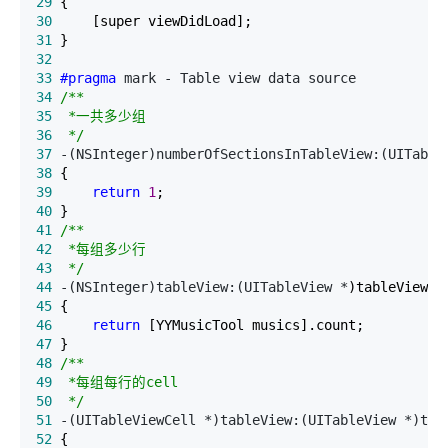
29
30
31
32
33
#pragma
34
/*
35
36
*/
37
 -(NSInteger)numberOfSectionsInTableView:(UITable
38
39
return
1
40
41
/*
42
43
*/
44
 -(NSInteger)tableView:(UITableView *
45
46
return
47
48
/*
49
50
*/
51
 -(UITableViewCell *)tableView:(UITableView *)tab
52