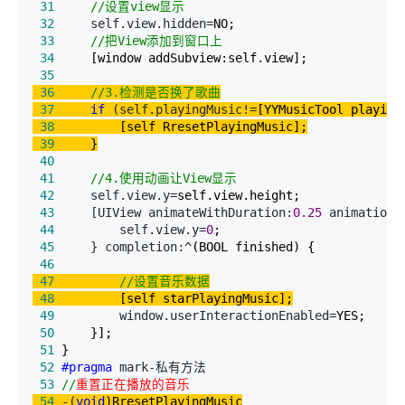
 31
//
设置view显示
 32
     self.view.hidden=
 33
//
把View添加到窗口上
 34
 35
 36
//
3.检测是否换了歌曲
 37
if
 (self.playingMusic!=
 38
 39
 40
 41
//
4.使用动画让View显示
 42
     self.view.y=
 43
     [UIView animateWithDuration:
0.25
 animations
 44
         self.view.y=
0
 45
     } completion:^
 46
 47
//
设置音乐数据
 48
 49
         window.userInteractionEnabled=
 50
 51
 52
#pragma
 53
//
重置正在播放的音乐
 54
 -(
void