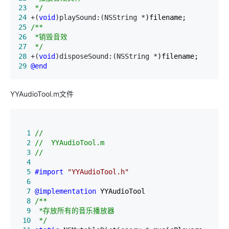
23
*/
24
 +(
void
)playSound:(NSString *
25
/*
26
27
*/
28
 +(
void
)disposeSound:(NSString *
29
@end
YYAudioTool.m文件
  1
//
  2
//
  3
  4
  5
#import
"
YYAudioTool.h
"
  6
  7
@implementation
  8
/*
  9
 10
*/