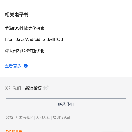
置全包含
iOS - Swift NSSize      尺寸
12
7
相关电子书
手淘iOS性能优化探索
github上的一个开源kvo/kvb实现（ios),供参考
542
8
From Java/Android to Swift iOS
xcode反汇编调试iOS模拟器程序（六）函数出入口处的
3
9
深入剖析iOS性能优化
处理与局部变量
IOS中处理解析数据用JSON上传的对象和可以是JSON
6
10
查看更多
关注我们：
新浪微博
联系我们
文档
|
开发者社区
|
天池大赛
|
培训与认证