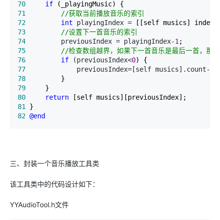
70
if
71
//
获取当前播放音乐的索引
72
int
 playingIndex =
73
//
设置下一首音乐的索引
74
         previousIndex = playingIndex-
1
75
//
检查数组越界，如果下一首音乐是最后一首，那么
76
if
 (previousIndex<
0
77
             previousIndex=[self musics].count-
1
78
79
80
return
81
82
@end
三、封装一个音乐播放工具类
该工具类中的代码设计如下：
YYAudioTool.h文件