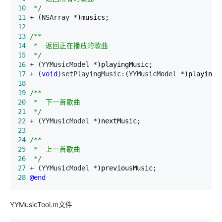
10
*/
11
 + (NSArray *
12
13
/*
14
15
*/
16
 + (YYMusicModel *
17
 + (
void
)setPlayingMusic:(YYMusicModel *
18
19
/*
20
21
*/
22
 + (YYMusicModel *
23
24
/*
25
26
*/
27
 + (YYMusicModel *
28
@end
YYMusicTool.m文件