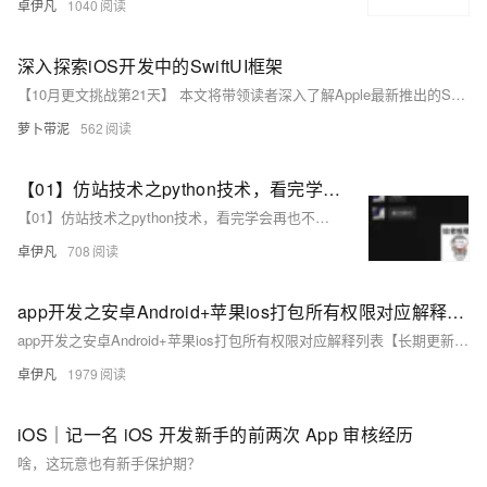
卓伊凡
1040
深入探索iOS开发中的SwiftUI框架
【10月更文挑战第21天】 本文将带领读者深入了解Apple最新推出的SwiftUI框架，这一革命性的用户界面构建工具为iOS开发者提供了一种声明式、高效且直观的方式来创建复杂的用户界面。通过分析SwiftUI的核心概念、主要特性以及在实际项目中的应用示例，我们将展示如何利用SwiftUI简化UI代码，提高开发效率，并保持应用程序的高性能和响应性。无论你是iOS开发的新手还是有经验的开发者，本文都将为你提供宝贵的见解和实用的指导。
萝卜带泥
562
【01】仿站技术之python技术，看完学会再也不用去购买收费工具了-用python扒一个app下载落地页-包括安卓android下载（简单）-ios苹果plist下载（稍微麻烦一丢丢）-客户的麻将软件需要下载落地页并且要做搜索引擎推广-本文用python语言快速开发爬取落地页下载-优雅草卓伊凡
【01】仿站技术之python技术，看完学会再也不用去购买收费工具了-用python扒一个app下载落地页-包括安卓android下载（简单）-ios苹果plist下载（稍微麻烦一丢丢）-客户的麻将软件需要下载落地页并且要做搜索引擎推广-本文用python语言快速开发爬取落地页下载-优雅草卓伊凡
卓伊凡
708
app开发之安卓Android+苹果ios打包所有权限对应解释列表【长期更新】-以及默认打包自动添加权限列表和简化后的基本打包权限列表以uniapp为例-优雅草央千澈
app开发之安卓Android+苹果ios打包所有权限对应解释列表【长期更新】-以及默认打包自动添加权限列表和简化后的基本打包权限列表以uniapp为例-优雅草央千澈
卓伊凡
1979
iOS｜记一名 iOS 开发新手的前两次 App 审核经历
啥，这玩意也有新手保护期？