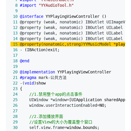
  8
#import
"
YYAudioTool.h
"
  9
 10
@interface
 11
 @property (weak, nonatomic) IBOutlet UIImageVie
 12
 @property (weak, nonatomic) IBOutlet UILabel *
 13
 @property (weak, nonatomic) IBOutlet UILabel *
 14
 @property (weak, nonatomic) IBOutlet UILabel *
 15
 @property(nonatomic,strong)YYMusicModel *
 16
 -
 17
 18
@end
 19
 20
@implementation
 21
#pragma
 22
 -(
void
 23
 24
//
1.禁用整个app的点击事件
 25
     UIWindow *window=
 26
     window.userInteractionEnabled=
 27
 28
//
 29
//
设置View的大小为覆盖整个窗口
 30
     self.view.frame=