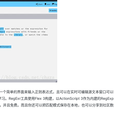
AI 应用
10分钟微调：让0.6B模型媲美235B模
多模态数据信
型
依托云原生高可用架构,实现Dify私有化部署
用1%尺寸在特定领域达到大模型90%以上效果
一个 AI 助手
超强辅助，Bol
即刻拥有 DeepSeek-R1 满血版
在企业官网、通讯软件中为客户提供 AI 客服
多种方案随心选，轻松解锁专属 DeepSeek
供了一个简单的界面来输入正则表达式，且可以在实时可编辑源文本窗口可以
xr工具使用Flex 3构建，以ActionScript 3作为内建的RegEx
在线使用，并且免费。而且你还可以把匹配模式保存在本地，也可以分享到社区