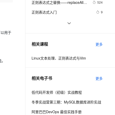
安全
正则表达式之替换——replaceAll()
我要投诉
e-1.1-I2V
Cosyvoice-V3-Flash
524
PolarDB
上云场景组合购
Milvus 弹性伸缩功能新增节
伴
方法
漫剧创作，剧本、分镜、视频高效生成
100%兼容MySQL、PostgreSQL，兼容Oracle，支持集中和分布式
覆盖90%+业务场景，专享组合折扣价
点支持范围
畅自然，细节丰富
高表现力语音合成大模型，语音克隆听感自然
VPN
正则表达式入门
9
ernetes 版 ACK
云聚AI 严选权益
AI 原生数据库服务发布
SSL 证书
电话号码正则表达式 代码 
14
2V
Fun-ASR
，一键激活高效办公新体验
理容器应用的 K8s 服务
精选AI产品，从模型到应用全链提效
Agent 数据网关
javascript+html,JS正则表达式判断
文戏情感细腻自然，动作戏激烈拳拳到肉，实现更强表演能力
支持中英文自由切换，具备更强的噪声鲁棒性
堡垒机
python_正则表达式
627
可以用于
11位手机号码
AI 用量加速计划
云原生数据库 PolarDB
防火墙
、识别商机，让客服更高效、服务更出色。
vue常用正则表达式判断身份证格式
新老同享，达量后返
Agentic Database 发布
7
相关课程
更多
主机安全
应用
Linux文本处理、正则表达式与Vim
千问办公
NEW
能。
AI 应用及服务市场
的智能体编程平台
一站式AI生产力平台
AI 应用
伶鹊
相关电子书
更多
企业级人与Agent协作平台，接入和调度多个数字员工
智能客服平台，对话机器人、对话分析、智能外呼
大模型
大模型服务平台百炼 - 全妙
低代码开发师（初级）实战教程
自然语言处理
应用创作平台
多模态内容创作工具，已接入 DeepSeek
冬季实战营第三期：MySQL数据库进阶实战
数据标注
机器学习
阿里巴巴DevOps 最佳实践手册