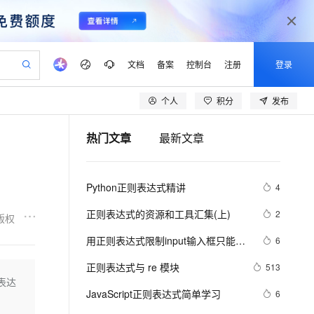
文档
备案
控制台
注册
登录
个人
积分
发布
验
作计划
器
AI 活动
专业服务
服务伙伴合作计划
开发者社区
加入我们
产品动态
服务平台百炼
阿里云 OPC 创新助力计划
热门文章
最新文章
一站式生成采购清单，支持单品或批量购买
io：打造专属 AI 语音助手
S产品伙伴计划（繁花）
峰会
CS
造的大模型服务与应用开发平台
一句话生成原生可编辑精美 PPT 文稿
AI 生产力先锋
Al MaaS 服务伙伴赋能合作
域名
博文
Careers
至高可申请百万元
Qwen3.8-Max 模型上线
开启高性价比 AI 编程新体验
弹性可伸缩的云计算服务
Qwen-Audio-3.0-Realtime 端到端实时语音角色扮演
输入一句话想法, 轻松生成专业的 PPT
先锋实践拓展 AI 生产力的边界
Token 补贴，五大权
计划
海大会
伙伴信用分合作计划
商标
问答
社会招聘
Python正则表达式精讲
4
益加速 OPC 成功
eek-V4-Pro
SS
一键部署幻兽帕鲁游戏服务器
飞天发布时刻
HOT
Open Search 向量检索版支
划
备案
电子书
校园招聘
pSeek-V4-Pro
视频创作，一键激活电商全链路生产力
稳定、安全、高性价比、高性能的云存储服务
一键购买专属联机服务器，轻松开启游戏
所见，即是所愿
持视频检索 Pipeline 功能
更多支持
正则表达式的资源和工具汇集(上)
2
版权
划
公司注册
镜像站
视频生成
语音识别与合成
专属 QwenPaw
漫剧工坊：一站式动画创作平台
AI 实训营
HOT
应用身份服务 (IDaaS)
用正则表达式限制input输入框只能输
6
合作伙伴培训与认证
划
上云迁移
站生成，高效打造优质广告素材
全接入的云上超级电脑
从聊天伙伴进化为能主动干活的本地数字员工
快速生产连贯的高质量长漫剧
从基础到进阶，Agent 创客手把手教你
OpenClaw 管理能力上线
入整数的一段简单代码
lScope
我要反馈
e-1.1-T2V
Qwen3-TTS-Flash
正则表达式与 re 模块
513
查询合作伙伴
n Alibaba Cloud ISV 合作
代维服务
建企业门户网站
10 分钟搭建微信、支付宝小程序
则表达
MaxCompute MaxFrame 提
畅细腻的高质量视频
离线语音合成大模型，多语言方言自适应，低延迟高稳定
创新加速
JavaScript正则表达式简单学习
ope
登录合作伙伴管理后台
6
我要建议
站，无忧落地极速上线
以可视化方式快速构建移动和 PC 门户网站
国内短信简单易用，安全可靠，秒级触达，全球覆盖200+国家和地区。
高效部署网站，快速应用到小程序
供自动弹性内存功能