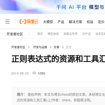
大模型
产品
解决方案
权益
定价
开发者社区
首页
模型体验
探索云世界
问产品
动手实
大模型
产品
解决方案
权益
定价
云市场
伙伴
服务
了解阿里云
精选产品
精选解决方案
普惠上云
产品定价
精选商城
成为销售伙伴
售前咨询
为什么选择阿里云
千问AI平台
开发者社区
开发与运维
文章
正文
了解云产品的定价详情
大模型服务平台百炼
千问办公，解锁你的工作
普惠上云 官方力荐
分销伙伴
在线服务
网站建设
什么是云计算
大
正则表达式的资源和工具汇
大模型服务与应用平台
企业级Agent产品，直接
云服务器38元/年起，超
咨询伙伴
多端小程序
技术领先
云上成本管理
售后服务
轻量应用服务器
Agency Agents：拥
官方推荐返现计划
大模型
精选产品
精选解决方案
Salesforce 国际版订阅
稳定可靠
管理和优化成本
推荐新用户得奖励，单订单
销售伙伴合作计划
2014-08-23
1050
自助服务
友盟天域
安全合规
人工智能与机器学习
AI
文本生成
云数据库 RDS
HappyHorse 打造一
云工开物
无影生态合作计划
在线服务
观测云
分析师报告
高校专属算力普惠，学生认
计算
互联网应用开发
Qwen3.8-Max
HOT
Salesforce On Alibaba C
工单服务
Tuya 物联网平台阿里云
研究报告与白皮书
人工智能平台 PAI
快速拥有专属 OpenClaw
简介：
版权声明：本文为博主chszs的原创文章，未经博主允许不得转载。 http
大模
Consulting Partner 合
大数据
容器
智能体时代全能旗舰模型
免费试用
短信专区
一站式AI开发、训练和推
式的资源和工具汇集(上)作者：chszs，转载需注明。
蓝凌 OA
AI 大模型销售与服务生
现代化应用