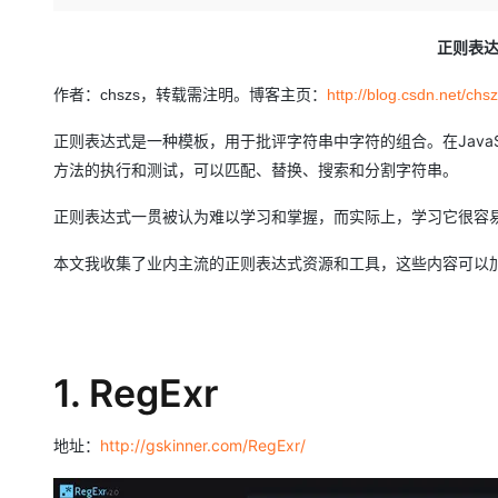
存储
天池大赛
Qwen3.7-Plus
云解析DNS
解决方案免费试用 新老
电子合同
最高领取价值200元试用
能看、能想、能动手的多模
安全
网络与CDN
正则表达
AI 算法大赛
畅捷通
大数据开发治理平台 Data
AI 产品 免费试用
网络
安全
云开发大赛
Qwen3-VL-Plus
作者：chszs，转载需注明。博客主页：
http://blog.csdn.net/chs
Tableau 订阅
1亿+ 大模型 tokens 和 
可观测
入门学习赛
中间件
AI空中课堂在线直播课
正则表达式是一种模板，用于批评字符串中字符的组合。在JavaS
云防火墙
140+云产品 免费试用
方法的执行和测试，可以匹配、替换、搜索和分割字符串。
上云与迁云
云原生的云上边界网络安全
产品新客免费试用，最长1
数据库
生态解决方案
大模型服务
正则表达式一贯被认为难以学习和掌握，而实际上，学习它很容
企业出海
大模型ACA认证体验
大数据计算
助力企业全员 AI 认知与能
行业生态解决方案
千问AI平台-Token Plan
本文我收集了业内主流的正则表达式资源和工具，这些内容可以
政企业务
媒体服务
开发者生态解决方案
企业服务与云通信
千问AI平台-模型体验
AI 开发和 AI 应用解决
在线体验全尺寸、多种模态
域名与网站
1. RegExr
Happy 系列大模型
终端用户计算
地址：
http://gskinner.com/RegExr/
Serverless
开发工具