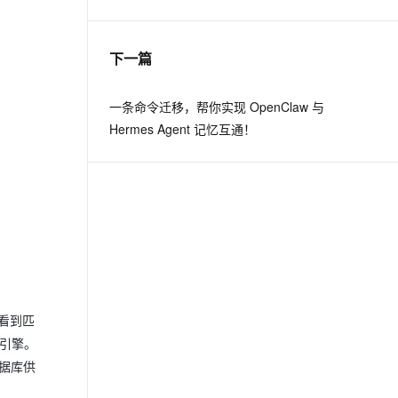
息提取
与 AI 智能体进行实时音视频通话
下一篇
从文本、图片、视频中提取结构化的属性信息
构建支持视频理解的 AI 音视频实时通话应用
t.diy 一步搞定创意建站
构建大模型应用的安全防护体系
一条命令迁移，帮你实现 OpenClaw 与
通过自然语言交互简化开发流程,全栈开发支持
通过阿里云安全产品对 AI 应用进行安全防护
Hermes Agent 记忆互通！
看到匹
p引擎。
数据库供