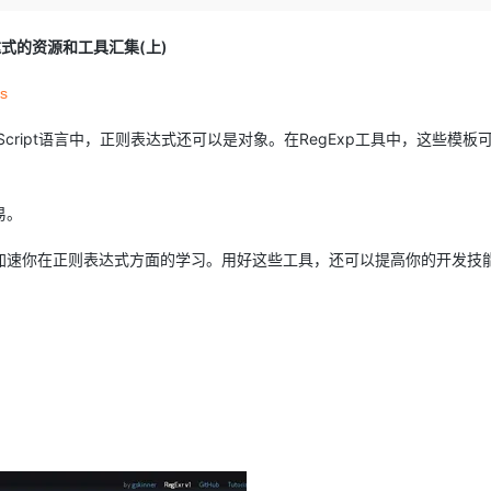
Deepseek-v4-pro
HappyHors
同享
万小智 AI 建站低至 15元/月
Qoder CN
AI 短剧/漫剧
云原生数据库 
快递物流查询
WordPress
成为服务伙
高校合作
点，立即开启云上创新
覆盖公网/内网、递归/权威、移动APP等全场景解析服务
送.CN域名，送备案服务码
基于千问大模型等，支持代码智能生成、研发智能问答
AI助力短剧
态智能体模型
旗舰 MoE 大模型，百万上下文与顶尖推理能力
图生视频，流
式的资源和工具汇集(上)
Ubuntu
服务生态伙伴
云工开物
企业应用
Works
Night Plan 支持 Qwen 3.8-Max
云原生大数据计算服务 MaxCompute
AI 办公
容器服务 Kub
NEW
GLM-5.2
Wan2.7-T
zs
Red Hat
30+ 款产品免费体验
Data Agent 驱动的一站式 Data+AI 开发治理平台
夜间 5 折，Qwen/Meoo/TokenPlan 客户专享
面向分析的企业级SaaS模式云数据仓库
AI智能应用
提供一站式管
科研合作
视觉 Coding、空间感知、多模态思考等全面升级
1M上下文，专为长程任务能力而生
ERP
堂（旗舰版）
SUSE
cript语言中，正则表达式还可以是对象。在RegExp工具中，这些模板
智能客服
CRM
防护产品
2个月
自动承接线索
建站小程序
OA 办公系统
AI 应用构建
大模型原生
易。
力提升
财税管理
模板建站
Qoder
大模型服务平台百炼-应用模版
HOT
NEW
加速你在正则表达式方面的学习。用好这些工具，还可以提高你的开发技
面向真实软件
个人版上线、团队版降价；千问3.8-Max首发发尝鲜
丰富多元化的应用模版和解决方案
400电话
定制建站
万有无界
大模型服务平台百炼-智能体
方案
广告营销
模板小程序
的模型效果
灵活可视化地构建企业级 Agent
定制小程序
秒悟
人工智能平台 PAI
APP 开发
云端极速 AI 
新一代 AI 视频生成模型，深度适配广告营销等场景
AI Native 的算法工程平台，一站式完成建模、训练、推理服务部署
建站系统