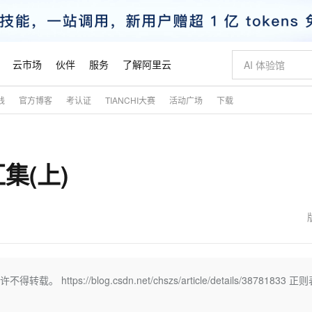
云市场
伙伴
服务
了解阿里云
践
官方博客
考认证
TIANCHI大赛
活动广场
下载
AI 特惠
数据与 API
成为产品伙伴
企业增值服务
最佳实践
价格计算器
AI 场景体
基础软件
产品伙伴合
阿里云认证
市场活动
配置报价
大模型
自助选配和估算价格
新方式
睿译宝，AI翻译排版一步到位
智启 AI 普惠权益
产品生态集成认证中心
企业支持计划
云上春晚
域名与网站
千问官方 MaaS 平台，为开发者和 Agent 而生，新用户赠送 1 亿 + tokens 额度
Qwen Aud
AI Coding
阿里云Maa
2026 阿里云
云服务器 E
为企业打
数据集
Windows
大模型认证
模型
NEW
NEW
集(上)
交付可用成果
值低价云产品抢先购
上传文档即自动完成翻译和格式还原
至高享 1亿+免费 tokens，加速 Al 应用落地
提供智能易用的域名与建站服务
智能编程，一键
安全可靠、
产品生态伙伴
专家技术服务
云上奥运之旅
弹性计算合作
阿里云中企出
手机三要素
宝塔 Linux
全部认证
价格优势
有专属领域专家
GLM-5.2：长任务时代开源旗舰模型
阿里云 OPC 创新助力计划
千问大模型
即刻拥有 DeepS
AI 电商营销
对象存储 O
大模型
产品生态伙伴工作台
企业增值服务台
云栖战略参考
云存储合作计
云栖大会
身份实名认证
CentOS
训练营
推动算力普惠，释放技术红利
最高返9万
多领域专家智能体,一键组建 AI 虚拟交付团队
快速构建应用程序和网站，即刻迈出上云第一步
至高百万元 Token 补贴，加速一人公司成长
多元化、高性能、安全可靠的大模型服务
真正可用的 1M 上下文,一次完成代码全链路开发
轻松解锁专属 Dee
从图文生成到
云上的中国
数据库合作计
活动全景
短信
Docker
图片和
站式影视创作平台
Hermes Agent，打造自进化智能体
Token Plan 模型订阅计划
数字证书管理服务（原SSL证书）
5 分钟轻松部署
AI 广告创作
无影云电脑
企业成长
NEW
信息公告
看见新力量
云网络合作计
OCR 文字识别
JAVA
证享300元代金券
可视化编排打通从文字构思到成片全链路闭环
全托管，含MySQL、PostgreSQL、SQL Server、MariaDB多引擎
自主进化，持久记忆，越用越聪明
Qwen3.8-Max 首发尝鲜，限时加量 10 倍，夜间低至2折
实现全站HTTPS，呈现可信的WEB访问
图文、视频一
随时随地安
魔搭 Mode
Kimi-K3
HappyHors
NEW
loud
服务实践
官网公告
金融模力时刻
Salesforce O
版
发票查验
全能环境
Claude Code + GStack 打造工程团队
千问办公，限时限量积分加倍
Qoder
低代码高效构
AI 建站
短信服务
s://blog.csdn.net/chszs/article/details/38781833 正
型
NEW
作计划
Kimi 最新旗舰模型，长程编程与推理利器
让文字生成流
计划
创新中心
魔搭 ModelSc
健康状态
理服务
让AI从“聊天伙伴”进化为能干活的“数字员工”
安装技能 GStack，拥有专属 AI 工程团队
你的AI工作搭子，覆盖日常办公高频场景
面向真实软件的智能体编程平台
0 代码专业建
客户案例
天气预报查询
操作系统
态合作计划