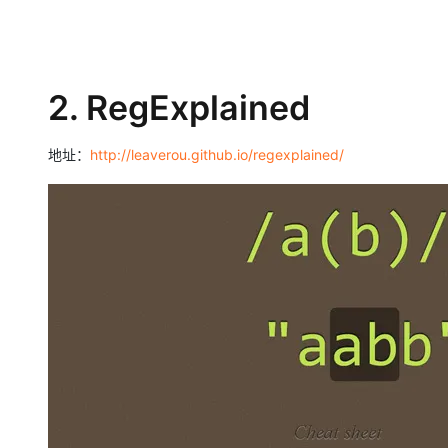
2. RegExplained
地址：
http://leaverou.github.io/regexplained/