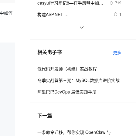
安全
easyui学习笔记8—在手风琴中加载
我要投诉
e-1.1-I2V
Cosyvoice-V3-Flash
719
PolarDB
上云场景组合购
Milvus 弹性伸缩功能新增节
后台管理系统（26）-权限管理系统-
伴
其他的页面
漫剧创作，剧本、分镜、视频高效生成
100%兼容MySQL、PostgreSQL，兼容Oracle，支持集中和分布式
覆盖90%+业务场景，专享组合折扣价
点支持范围
畅自然，细节丰富
高表现力语音合成大模型，语音克隆听感自然
分配角色给用户
l中如何
VPN
构建ASP.NET 
1
MVC4+EF5+EasyUI+Unity2.x注入的
ernetes 版 ACK
云聚AI 严选权益
AI 原生数据库服务发布
SSL 证书
构建ASP.NET 
589
2V
Fun-ASR
后台管理系统（23）-权限管理系统-
，一键激活高效办公新体验
理容器应用的 K8s 服务
精选AI产品，从模型到应用全链提效
Agent 数据网关
MVC4+EF5+EasyUI+Unity2.x注入
文戏情感细腻自然，动作戏激烈拳拳到肉，实现更强表演能力
支持中英文自由切换，具备更强的噪声鲁棒性
堡垒机
角色组模块
构建ASP.NET 
578
的后台管理系统（25）-权限管理系
AI 用量加速计划
云原生数据库 PolarDB
MVC4+EF5+EasyUI+Unity2.x注入
防火墙
统-系统管理员（附生成器）
、识别商机，让客服更高效、服务更出色。
沫沫金：jQuery EasyUI 动态表头
新老同享，达量后返
Agentic Database 发布
570
相关电子书
的后台管理系统（19）-权限管理系
更多
主机安全
应用
统-用户登录
低代码开发师（初级）实战教程
千问办公
NEW
AI 应用及服务市场
的智能体编程平台
一站式AI生产力平台
冬季实战营第三期：MySQL数据库进阶实战
AI 应用
伶鹊
阿里巴巴DevOps 最佳实践手册
企业级人与Agent协作平台，接入和调度多个数字员工
智能客服平台，对话机器人、对话分析、智能外呼
大模型
大模型服务平台百炼 - 全妙
自然语言处理
下一篇
应用创作平台
多模态内容创作工具，已接入 DeepSeek
数据标注
机器学习
一条命令迁移，帮你实现 OpenClaw 与