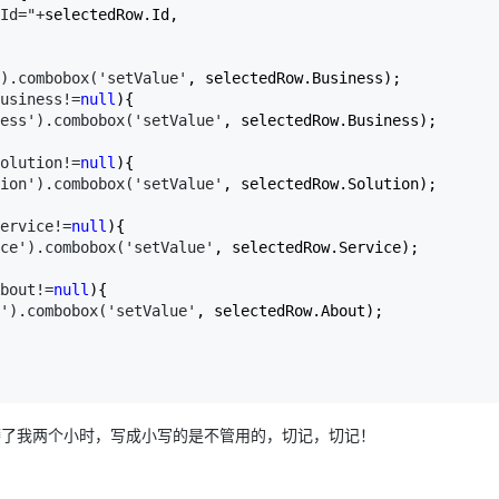
Id="+
selectedRow.Id,

).combobox('setValue'
, selectedRow.Business);

usiness!=
null
){

ess').combobox('setValue'
, selectedRow.Business);

olution!=
null
){

ion').combobox('setValue'
, selectedRow.Solution);

ervice!=
null
){

ce').combobox('setValue'
, selectedRow.Service);

bout!=
null
){

').combobox('setValue'
, selectedRow.About);

                 

了折磨了我两个小时，写成小写的是不管用的，切记，切记！