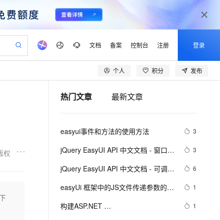
文档
备案
控制台
注册
登录
个人
积分
发布
验
作计划
器
AI 活动
专业服务
服务伙伴合作计划
开发者社区
加入我们
产品动态
服务平台百炼
阿里云 OPC 创新助力计划
热门文章
最新文章
一站式生成采购清单，支持单品或批量购买
io：打造专属 AI 语音助手
S产品伙伴计划（繁花）
峰会
CS
造的大模型服务与应用开发平台
一句话生成原生可编辑精美 PPT 文稿
AI 生产力先锋
Al MaaS 服务伙伴赋能合作
域名
博文
Careers
至高可申请百万元
Qwen3.8-Max 模型上线
开启高性价比 AI 编程新体验
弹性可伸缩的云计算服务
Qwen-Audio-3.0-Realtime 端到端实时语音角色扮演
输入一句话想法, 轻松生成专业的 PPT
先锋实践拓展 AI 生产力的边界
Token 补贴，五大权
计划
海大会
伙伴信用分合作计划
商标
问答
社会招聘
easyui事件和方法的使用方法
3
益加速 OPC 成功
eek-V4-Pro
SS
一键部署幻兽帕鲁游戏服务器
飞天发布时刻
HOT
Open Search 向量检索版支
划
备案
电子书
校园招聘
pSeek-V4-Pro
视频创作，一键激活电商全链路生产力
稳定、安全、高性价比、高性能的云存储服务
一键购买专属联机服务器，轻松开启游戏
所见，即是所愿
持视频检索 Pipeline 功能
更多支持
jQuery EasyUI API 中文文档 - 窗口
3
版权
划
公司注册
镜像站
视频生成
语音识别与合成
（Window）
专属 QwenPaw
漫剧工坊：一站式动画创作平台
AI 实训营
HOT
应用身份服务 (IDaaS)
jQuery EasyUI API 中文文档 - 可调整
6
合作伙伴培训与认证
划
上云迁移
站生成，高效打造优质广告素材
全接入的云上超级电脑
从聊天伙伴进化为能主动干活的本地数字员工
快速生产连贯的高质量长漫剧
从基础到进阶，Agent 创客手把手教你
OpenClaw 管理能力上线
尺寸
lScope
我要反馈
e-1.1-T2V
Qwen3-TTS-Flash
easyUi 框架中的JS文件传递参数的区
1
查询合作伙伴
n Alibaba Cloud ISV 合作
代维服务
建企业门户网站
10 分钟搭建微信、支付宝小程序
一下
MaxCompute MaxFrame 提
别
畅细腻的高质量视频
离线语音合成大模型，多语言方言自适应，低延迟高稳定
创新加速
构建ASP.NET 
ope
登录合作伙伴管理后台
1
我要建议
站，无忧落地极速上线
以可视化方式快速构建移动和 PC 门户网站
国内短信简单易用，安全可靠，秒级触达，全球覆盖200+国家和地区。
高效部署网站，快速应用到小程序
供自动弹性内存功能
MVC4+EF5+EasyUI+Unity2.x注入的