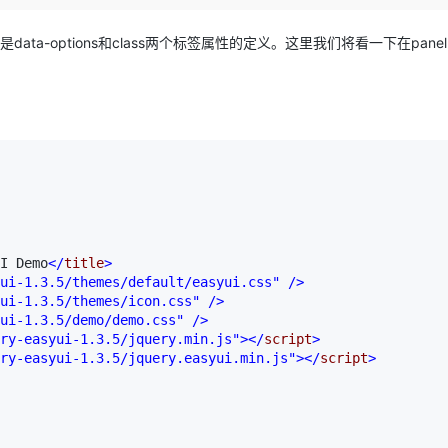
Deepseek-v4-pro
HappyHors
同享
万小智 AI 建站低至 15元/月
Qoder CN
AI 短剧/漫剧
云原生数据库 
快递物流查询
WordPress
成为服务伙
高校合作
点，立即开启云上创新
覆盖公网/内网、递归/权威、移动APP等全场景解析服务
送.CN域名，送备案服务码
基于千问大模型等，支持代码智能生成、研发智能问答
AI助力短剧
态智能体模型
旗舰 MoE 大模型，百万上下文与顶尖推理能力
图生视频，流
ta-options和class两个标签属性的定义。这里我们将看一下在pane
Ubuntu
服务生态伙伴
云工开物
企业应用
Works
Night Plan 支持 Qwen 3.8-Max
云原生大数据计算服务 MaxCompute
AI 办公
容器服务 Kub
NEW
GLM-5.2
Wan2.7-T
Red Hat
30+ 款产品免费体验
Data Agent 驱动的一站式 Data+AI 开发治理平台
夜间 5 折，Qwen/Meoo/TokenPlan 客户专享
面向分析的企业级SaaS模式云数据仓库
AI智能应用
提供一站式管
科研合作
视觉 Coding、空间感知、多模态思考等全面升级
1M上下文，专为长程任务能力而生
ERP
堂（旗舰版）
SUSE
智能客服
CRM
防护产品
2个月
自动承接线索
建站小程序
OA 办公系统
AI 应用构建
大模型原生
力提升
财税管理
模板建站
Qoder
大模型服务平台百炼-应用模版
HOT
NEW
面向真实软件
个人版上线、团队版降价；千问3.8-Max首发发尝鲜
丰富多元化的应用模版和解决方案
400电话
定制建站
I Demo
</
title
>
ui-1.3.5/themes/default/easyui.css"
/>
万有无界
大模型服务平台百炼-智能体
方案
广告营销
模板小程序
ui-1.3.5/themes/icon.css"
/>
的模型效果
灵活可视化地构建企业级 Agent
ui-1.3.5/demo/demo.css"
/>
定制小程序
ry-easyui-1.3.5/jquery.min.js"
></
script
>
秒悟
人工智能平台 PAI
ry-easyui-1.3.5/jquery.easyui.min.js"
></
script
>
APP 开发
云端极速 AI 
新一代 AI 视频生成模型，深度适配广告营销等场景
AI Native 的算法工程平台，一站式完成建模、训练、推理服务部署
建站系统