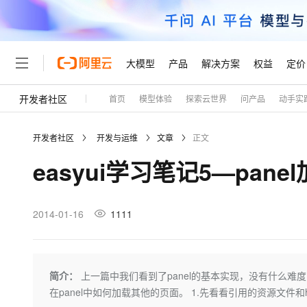
大模型
产品
解决方案
权益
定价
开发者社区
首页
模型体验
探索云世界
问产品
动手实
大模型
产品
解决方案
权益
定价
云市场
伙伴
服务
了解阿里云
精选产品
精选解决方案
普惠上云
产品定价
精选商城
成为销售伙伴
售前咨询
为什么选择阿里云
千问AI平台
开发者社区
开发与运维
文章
正文
了解云产品的定价详情
大模型服务平台百炼
千问办公，解锁你的工作
普惠上云 官方力荐
分销伙伴
在线服务
网站建设
什么是云计算
大
easyui学习笔记5—pan
大模型服务与应用平台
企业级Agent产品，直接
云服务器38元/年起，超
咨询伙伴
多端小程序
技术领先
云上成本管理
售后服务
轻量应用服务器
Agency Agents：拥
官方推荐返现计划
大模型
精选产品
精选解决方案
Salesforce 国际版订阅
稳定可靠
管理和优化成本
推荐新用户得奖励，单订单
销售伙伴合作计划
2014-01-16
1111
自助服务
友盟天域
安全合规
人工智能与机器学习
AI
文本生成
云数据库 RDS
HappyHorse 打造一
云工开物
无影生态合作计划
在线服务
观测云
分析师报告
高校专属算力普惠，学生认
计算
互联网应用开发
Qwen3.8-Max
HOT
Salesforce On Alibaba C
工单服务
Tuya 物联网平台阿里云
研究报告与白皮书
人工智能平台 PAI
快速拥有专属 OpenClaw
简介：
上一篇中我们看到了panel的基本实现，没有什么难度，最
大模
Consulting Partner 合
大数据
容器
智能体时代全能旗舰模型
免费试用
短信专区
一站式AI开发、训练和推
在panel中如何加载其他的页面。 1.先看看引用的资源文件和html DO
蓝凌 OA
AI 大模型销售与服务生
现代化应用