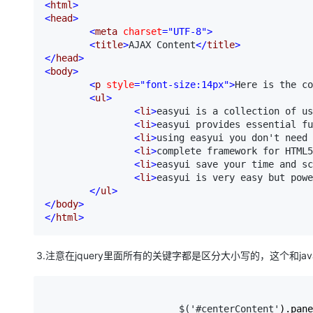
<
html
>
<
head
>
<
meta 
charset
="UTF-8"
>
<
title
>
AJAX Content
</
title
>
</
head
>
<
body
>
<
p 
style
="font-size:14px"
>
Here is the co
<
ul
>
<
li
>
easyui is a collection of us
<
li
>
easyui provides essential f
<
li
>
using easyui you don't need 
<
li
>
complete framework for HTML5
<
li
>
easyui save your time and sc
<
li
>
easyui is very easy but powe
</
ul
>
</
body
>
</
html
>
3.注意在jquery里面所有的关键字都是区分大小写的，这个和javas
                        $('#centerContent'
).pane