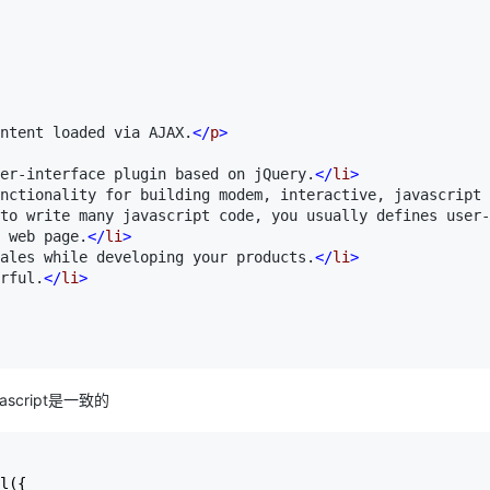
ntent loaded via AJAX.
</
p
>
er-interface plugin based on jQuery.
</
li
>
unctionality for building modem, interactive, javascript 
to write many javascript code, you usually defines user-
 web page.
</
li
>
ales while developing your products.
</
li
>
rful.
</
li
>
cript是一致的
l({
