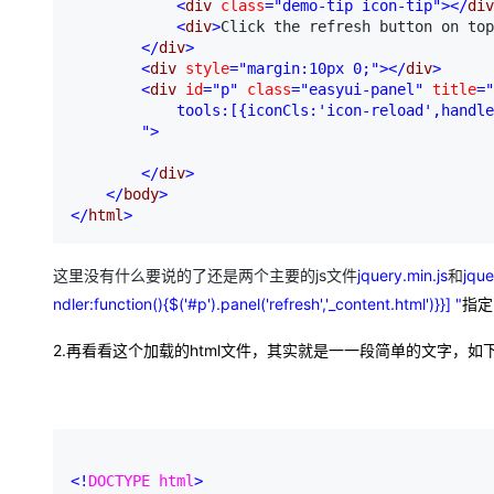
<
div 
class
="demo-tip icon-tip"
></
div
大模型解决方案
<
div
>
Click the refresh button on top
迁移与运维管理
</
div
>
快速部署 Dify，高效搭建 
<
div 
style
="margin:10px 0;"
></
div
>
专有云
<
div 
id
="p"
 class
="easyui-panel"
 title
="
            tools:[{iconCls:'icon-reload',handle
10 分钟在聊天系统中增加
        "
>
</
div
>
</
body
>
</
html
>
这里没有什么要说的了还是两个主要的js文件
jquery.min.js
和
jque
ndler:function(){$('#p').panel('refresh','_content.html')}}] "
指定
2.再看看这个加载的html文件，其实就是一一段简单的文字，如
<!
DOCTYPE html
>