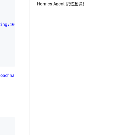
Hermes Agent 记忆互通！
息提取
与 AI 智能体进行实时音视频通话
从文本、图片、视频中提取结构化的属性信息
构建支持视频理解的 AI 音视频实时通话应用
ing:10px;"
 data-options
="

t.diy 一步搞定创意建站
构建大模型应用的安全防护体系
通过自然语言交互简化开发流程,全栈开发支持
通过阿里云安全产品对 AI 应用进行安全防护
load',ha