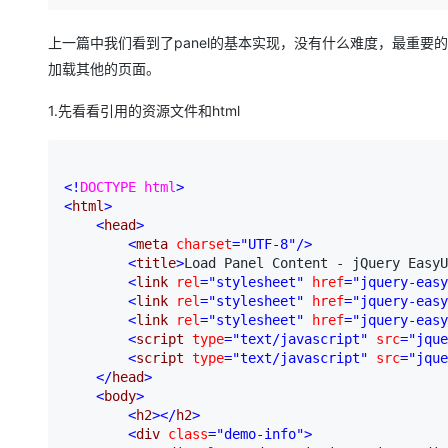
存储
天池大赛
Qwen3.7-Plus
云解析DNS
解决方案免费试用 新老
电子合同
最高领取价值200元试用
能看、能想、能动手的多模
安全
网络与CDN
上一篇中我们看到了panel的基本实现，没有什么难度，最重要的是da
AI 算法大赛
畅捷通
加载其他的页面。
大数据开发治理平台 Data
AI 产品 免费试用
网络
安全
云开发大赛
Qwen3-VL-Plus
Tableau 订阅
1亿+ 大模型 tokens 和 
1.先看看引用的资源文件和html
可观测
入门学习赛
中间件
AI空中课堂在线直播课
云防火墙
140+云产品 免费试用
上云与迁云
云原生的云上边界网络安全
产品新客免费试用，最长1
数据库
生态解决方案
<!
DOCTYPE html
>
大模型服务
企业出海
大模型ACA认证体验
大数据计算
<
html
>
助力企业全员 AI 认知与能
行业生态解决方案
<
head
>
千问AI平台-Token Plan
政企业务
媒体服务
<
meta 
charset
="UTF-8"
/>
开发者生态解决方案
<
title
>
Load Panel Content - jQuery EasyU
<
link 
rel
="stylesheet"
 href
="jquery-easy
企业服务与云通信
千问AI平台-模型体验
AI 开发和 AI 应用解决
<
link 
rel
="stylesheet"
 href
="jquery-easy
在线体验全尺寸、多种模态
<
link 
rel
="stylesheet"
 href
="jquery-easy
域名与网站
<
script 
type
="text/javascript"
 src
="jque
Happy 系列大模型
<
script 
type
="text/javascript"
 src
="jque
终端用户计算
</
head
>
<
body
>
Serverless
<
h2
></
h2
>
<
div 
class
="demo-info"
>
开发工具