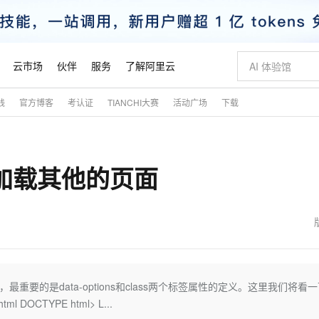
云市场
伙伴
服务
了解阿里云
践
官方博客
考认证
TIANCHI大赛
活动广场
下载
AI 特惠
数据与 API
成为产品伙伴
企业增值服务
最佳实践
价格计算器
AI 场景体
基础软件
产品伙伴合
阿里云认证
市场活动
配置报价
大模型
自助选配和估算价格
新方式
睿译宝，AI翻译排版一步到位
智启 AI 普惠权益
产品生态集成认证中心
企业支持计划
云上春晚
域名与网站
千问官方 MaaS 平台，为开发者和 Agent 而生，新用户赠送 1 亿 + tokens 额度
Qwen Aud
AI Coding
阿里云Maa
2026 阿里云
云服务器 E
为企业打
数据集
Windows
大模型认证
模型
NEW
NEW
el加载其他的页面
交付可用成果
值低价云产品抢先购
上传文档即自动完成翻译和格式还原
至高享 1亿+免费 tokens，加速 Al 应用落地
提供智能易用的域名与建站服务
智能编程，一键
安全可靠、
产品生态伙伴
专家技术服务
云上奥运之旅
弹性计算合作
阿里云中企出
手机三要素
宝塔 Linux
全部认证
价格优势
有专属领域专家
GLM-5.2：长任务时代开源旗舰模型
阿里云 OPC 创新助力计划
千问大模型
即刻拥有 DeepS
AI 电商营销
对象存储 O
大模型
产品生态伙伴工作台
企业增值服务台
云栖战略参考
云存储合作计
云栖大会
身份实名认证
CentOS
训练营
推动算力普惠，释放技术红利
最高返9万
多领域专家智能体,一键组建 AI 虚拟交付团队
快速构建应用程序和网站，即刻迈出上云第一步
至高百万元 Token 补贴，加速一人公司成长
多元化、高性能、安全可靠的大模型服务
真正可用的 1M 上下文,一次完成代码全链路开发
轻松解锁专属 Dee
从图文生成到
云上的中国
数据库合作计
活动全景
短信
Docker
图片和
站式影视创作平台
Hermes Agent，打造自进化智能体
Token Plan 模型订阅计划
数字证书管理服务（原SSL证书）
5 分钟轻松部署
AI 广告创作
无影云电脑
企业成长
NEW
信息公告
看见新力量
云网络合作计
OCR 文字识别
JAVA
证享300元代金券
可视化编排打通从文字构思到成片全链路闭环
全托管，含MySQL、PostgreSQL、SQL Server、MariaDB多引擎
自主进化，持久记忆，越用越聪明
Qwen3.8-Max 首发尝鲜，限时加量 10 倍，夜间低至2折
实现全站HTTPS，呈现可信的WEB访问
图文、视频一
随时随地安
魔搭 Mode
Kimi-K3
HappyHors
NEW
loud
服务实践
官网公告
金融模力时刻
Salesforce O
版
发票查验
全能环境
Claude Code + GStack 打造工程团队
千问办公，限时限量积分加倍
Qoder
低代码高效构
AI 建站
短信服务
重要的是data-options和class两个标签属性的定义。这里我们将看
型
NEW
作计划
Kimi 最新旗舰模型，长程编程与推理利器
让文字生成流
计划
创新中心
魔搭 ModelSc
健康状态
理服务
让AI从“聊天伙伴”进化为能干活的“数字员工”
安装技能 GStack，拥有专属 AI 工程团队
你的AI工作搭子，覆盖日常办公高频场景
面向真实软件的智能体编程平台
0 代码专业建
CTYPE html> L...
客户案例
天气预报查询
操作系统
态合作计划