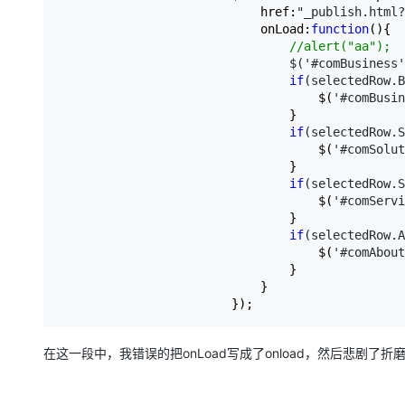
                            href:
"_publish.html?
                            onLoad:
function
(){

//
alert("aa");
                                $('#comBusiness'
if
(selectedRow.B
                                    $(
'#comBusin
                                }

if
(selectedRow.S
                                    $(
'#comSolut
                                }

if
(selectedRow.S
                                    $(
'#comServi
                                }

if
(selectedRow.A
                                    $(
'#comAbout
                                }               
                            }

                        });
在这一段中，我错误的把onLoad写成了onload，然后悲剧