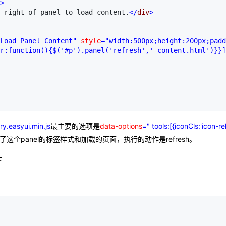
>
 right of panel to load content.
</
div
>
AI 应用
10分钟微调：让0.6B模型媲美235B模
多模态数据信
型
依托云原生高可用架构,实现Dify私有化部署
Load Panel Content"
 style
="width:500px;height:200px;padd
用1%尺寸在特定领域达到大模型90%以上效果
r:function(){$('#p').panel('refresh','_content.html')}}]

一个 AI 助手
超强辅助，Bol
即刻拥有 DeepSeek-R1 满血版
在企业官网、通讯软件中为客户提供 AI 客服
多种方案随心选，轻松解锁专属 DeepSeek
ry.easyui.min.js
最主要的选项是
data-options
=" tools:[{iconCls:'icon-re
了这个panel的标签样式和加载的页面，执行的动作是refresh。
下