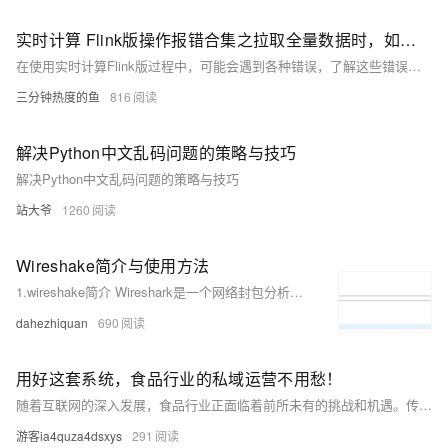
实时计算 Flink版操作报错合集之拉取全量数据时，如何解决Checkpoint失败并且报错为 "java.lang.OutOfMemoryError: Java heap space"
在使用实时计算Flink版过程中，可能会遇到各种错误，了解这些错误的原因及解决方法对于高效排错至关重要。针对具体问题，查看Flink的日志是关键，它们通常会提供更详细的错误信息和堆栈跟踪，有助于定位问题。此外，Flink社区文档和官方论坛也是寻求帮助的好去处。以下是一些常见的操作报错及其可能的原因与解决策略。
三分钟热度的鱼
816
解决Python中文乱码问题的策略与技巧
解决Python中文乱码问题的策略与技巧
站大爷
1260
Wireshake简介与使用方法
1.wireshake简介 Wireshark是一个网络封包分析软件。网络封包分析软件的功能是截取网络封包，并尽可能显示出最为详细的网络封包资料。Wireshark使用WinPCAP作为接口，直接与网卡进行数据报文交换。
dahezhiquan
690
用好这套系统，食品行业的私域运营不用愁！
随着互联网的深入发展，食品行业正面临着前所未有的挑战和机遇。传统的营销方式已经不能满足消费者的需求，而私域流量的兴起则为食品企业提供了一个全新的、低成本且高效率的营销方式。本文将探讨食品行业如何解决好三个痛点做私域。
游客ia4quza4dsxys
291