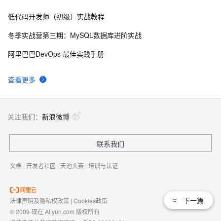
低代码开发师（初级）实战教程
自己看系统的“系统还原”
672
8
冬季实战营第三期：MySQL数据库进阶实战
AngularJS 五大特性，加快 Web 应用开发
674
9
阿里巴巴DevOps 最佳实践手册
WPF游戏开发——小鸡快跑
642
10
查看更多
关注我们：
新浪微博
联系我们
文档
|
开发者社区
|
天池大赛
|
培训与认证
下一篇
法律声明及隐私权政策
|
Cookies政策
© 2009-现在 Aliyun.com 版权所有