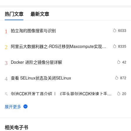
热门文章
最新文章
拍立淘的图像搜索与识别
6033
1
阿里云大数据利器之-RDS迁移到Maxcompute实现动
8335
2
态分区
Docker 进阶之镜像分层详解
42
3
查看 SELinux状态及关闭SELinux
872
4
剑池CDK开发工具介绍  |  《平头哥剑池CDK快速上手指
20
5
南》第一章
WebAssembly 在 MOSN 中的实践 - 基础框架篇
12
6
userdel使用说明
660
7
相关电子书