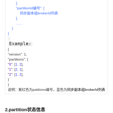
],
"partitionId编号": [
同步副本组brokerId列表
],
.......
}
}
Example:
{
"version": 1,
"partitions": {
"
0
": [
1, 2
],
"
1
": [
2, 1
],
"
2
": [
1, 2
],
}
}
说明：紫红色为patitions编号，蓝色为
同步副本组brokerId列表
2.partition状态信息