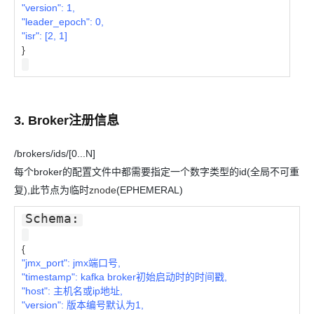
"version": 1,
"leader_epoch": 0,
"isr": [2, 1]
}
3. Broker注册信息
/brokers/ids/[0...N]
每个broker的配置文件中都需要指定一个数字类型的id(全局不可重
复),此节点为临时
(EPHEMERAL)
znode
Schema:
{
"jmx_port": jmx端口号,
"timestamp": kafka broker初始启动时的时间戳,
"host": 主机名或ip地址,
"version": 版本编号默认为1,