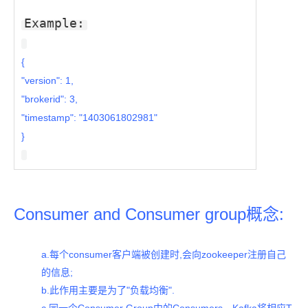
Example:
{
"version": 1,
"brokerid": 3,
"timestamp": "1403061802981"
}
Consumer and Consumer group概念:
a.每个consumer客户端被创建时,会向zookeeper注册自己
的信息;
b.此作用主要是为了"负载均衡".