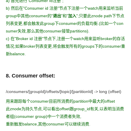
a) 首先进行"Consumer Id注册";
b) 然后在"Consumer id 注册"节点下注册一个watch用来监听当前
group中其他consumer的"
退出
"和"
加入
";只要此znode path下节点
列表变更,都会触发此group下consumer的负载均衡.(比如一个con
sumer失效,那么其他consumer接管partitions).
c) 在"Broker id 注册"节点下,注册一个watch用来监听broker的存活
情况;如果broker列表变更,将会触发所有的groups下的consumer重
新balance.
8. Consumer offset:
/consumers/[groupId]/offsets/[topic]/[partitionId] -> long (offset)
用来跟踪每个consumer目前所消费的partition中最大的offset
此znode为持久节点,可以看出offset跟group_id有关,以表明当消费
者组(consumer group)中一个消费者失效,
重新触发balance,其他consumer可以继续消费.