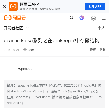
打开 APP
开发者社区
个人
apache kafka系列之在zookeeper中存储结构
2015-09-21
2295
版权
举报
wqnmbdd
简介：
apache kafka中国社区QQ群:162272557 1.topic注册信
息 /brokers/topics/[topic] : 存储某个topic的partitions所有分配
信息 Schema: { "version": "版本编号目前固定为数字1", "p
artitions": {