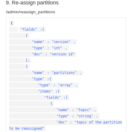
9. Re-assign partitions
/admin/reassign_partitions
{
"fields"
:[
{
"name"
:
"version"
,
"type"
:
"int"
,
"doc"
:
"version id"
},
{
"name"
:
"partitions"
,
"type"
:{
"type"
:
"array"
,
"items"
:{
"fields"
:[
{
"name"
:
"topic"
,
"type"
:
"string"
,
"doc"
:
"topic of the partition
to be reassigned"