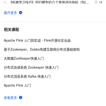
【机器学习技巧】回归模型的几个常用评估指标（R2、
18
5
Adjusted-R2、MSE、RMSE、MAE、MAPE）及其在
sklearn中的调用方式
微软 MSE Build 1.0.1959.0 最新版发布
14
6
zookeeper部署安装
5
7
相关课程
Apache Flink 入门到实战 - Flink开源社区出品
基于阿里云微服务引擎 MSE 的全链路灰度实践
5
8
基于Zookeeper、Dubbo构建互联网分布式基础架构
【已解决】ZooKeeper配置中出现Error contacting 
3
9
大数据ZooKeeper快速入门
service. It is probably not running
Zookeeper 集群安装配置，超详细，速度收藏！
3
10
分布式协调系统 Zookeeper 快速入门
分布式消息系统 Kafka 快速入门
Apache Flink 入门
查看更多