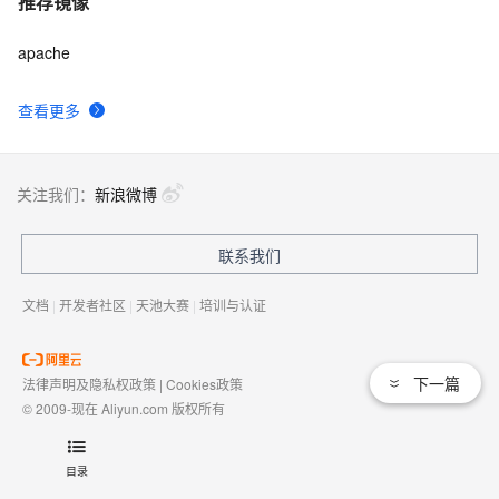
推荐镜像
apache
查看更多
关注我们：
新浪微博
联系我们
文档
|
开发者社区
|
天池大赛
|
培训与认证
下一篇
法律声明及隐私权政策
|
Cookies政策
© 2009-现在 Aliyun.com 版权所有
增值电信业务经营许可证：
浙B2-20080101
域名注册服务机构许可：
浙D3-20210002
目录
浙公网安备 33010602009975号
浙B2-20080101-4