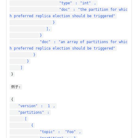
"type"
:
"int"
,
"doc"
:
"the partition for whic
h preferred replica election should be triggered"
}
],
}
"doc"
:
"an array of partitions for whic
h preferred replica election should be triggered"
}
}
]
}
例子:
{
"version"
:
1
,
"partitions"
:
[
{
"topic"
:
"Foo"
,