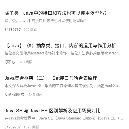
除了类，Java中的接口和方法也可以使用泛型吗？
除了类，Java中的接口和方法也可以使用泛型吗？
34789737
290
【Java】（9）抽象类、接口、内部的运用与作用分析，枚举类型的使用
抽象类必须使用abstract修饰符来修饰，抽象方法也必须使用abstract修饰符来修饰，抽象方法不能有方法体。抽象类不能被实例化，无法使用new关键字来调用抽象类的构造器创建抽象类的实例。抽象类可以包含成员变量、方法（普通方法和抽象方法都可以）、构造器、初始化块、内部类（接 口、枚举）5种成分。抽象类的构造器不能用于创建实例，主要是用于被其子类调用。抽象类中不一定包含抽象方法，但是有抽象方法的类必定是抽象类abstract static不能同时修饰一个方法。
凉凉心.
370
Java集合框架（二）：Set接口与哈希表原理
本文深入解析Java中Set集合的工作原理及其实现机制，涵盖HashSet、LinkedHashSet和TreeSet三大实现类。从Set接口的特性出发，对比List理解去重机制，并详解哈希表原理、hashCode与equals方法的作用。进一步剖析HashSet的底层HashMap实现、LinkedHashSet的双向链表维护顺序特性，以及TreeSet基于红黑树的排序功能。文章还包含性能对比、自定义对象去重、集合运算实战和线程安全方案，帮助读者全面掌握Set的应用与选择策略。
艾伦~耶格尔
1345
Java SE 与 Java EE 区别解析及应用场景对比
在Java编程世界中，Java SE（Java Standard Edition）和Java EE（Java Enterprise Edition）是两个重要的平台版本，它们各自有着独特的定位和应用场景。理解它们之间的差异，对于开发者选择合适的技术栈进行项目开发至关重要。
34789737
1595