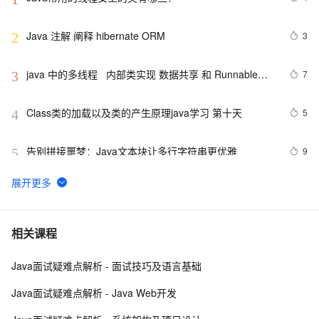
Java 注解 阐释 hibernate ORM
3
2
java 中的多线程   内部类实现 数据共享 和 Runnable实
7
3
现数据共享
Class类的加载以及类的产生原理java学习 第十天
5
4
告别拼接噩梦：Java文本块让多行字符串更优雅  
9
5
【JavaWeb】一文搞懂Java过滤器与拦截器的区别
9
6
Java编程中容易忽略的细节总结
6
7
相关课程
Java面试疑难点解析 - 面试技巧及语言基础
方块人 Java并发——volatile关键字
6
8
Java面试疑难点解析 - Java Web开发
java-基础-关键字
5
9