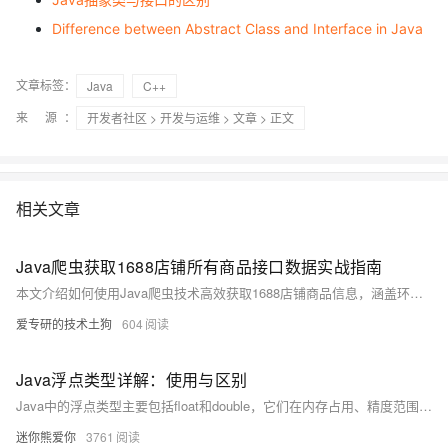
Difference between Abstract Class and Interface in Java
文章标签：
Java
C++
来 源：
开发者社区
>
开发与运维
>
文章
> 正文
相关文章
Java爬虫获取1688店铺所有商品接口数据实战指南
本文介绍如何使用Java爬虫技术高效获取1688店铺商品信息，涵盖环境搭建、API调用、签名生成及数据抓取全流程，并附完整代码示例，助力市场分析与选品决策。
爱专研的技术土狗
604
Java浮点类型详解：使用与区别
Java中的浮点类型主要包括float和double，它们在内存占用、精度范围和使用场景上有显著差异。float占用4字节，提供约6-7位有效数字；double占用8字节，提供约15-16位有效数字。float适合内存敏感或精度要求不高的场景，而double精度更高，是Java默认的浮点类型，推荐在大多数情况下使用。两者都存在精度限制，不能用于需要精确计算的金融领域。比较浮点数时应使用误差范围或BigDecimal类。科学计算和工程计算通常使用double，而金融计算应使用BigDecimal。
迷你熊爱你
3761