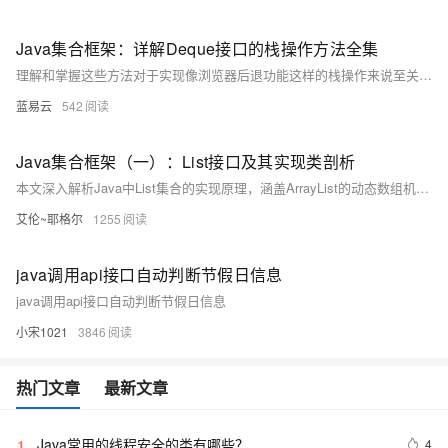
Java集合框架：详解Deque接口的栈操作方法全集
理解和掌握这些方法对于实现像浏览器后退功能这样的栈操作来说至关重要，它们能够帮助开发者编写既高效又稳定的应用程序。此外，在多线程环境中想保证线程安全，可以考虑使用ConcurrentLinkedDeque，它是Deque的线程安全版本，尽管它并未直接实现栈操作的方法，但是Deque的接口方法可以相对应地使用。
蓝易云
542
Java集合框架（一）：List接口及其实现类剖析
本文深入解析Java中List集合的实现原理，涵盖ArrayList的动态数组机制、LinkedList的链表结构、Vector与Stack的线程安全性及其不推荐使用的原因，对比了不同实现的性能与适用场景，帮助开发者根据实际需求选择合适的List实现。
艾伦~耶格尔
1255
java调用api接口自动判断节假日信息
java调用api接口自动判断节假日信息
小宋1021
3846
热门文章
最新文章
Java常用的线程安全的类有哪些？
4
1