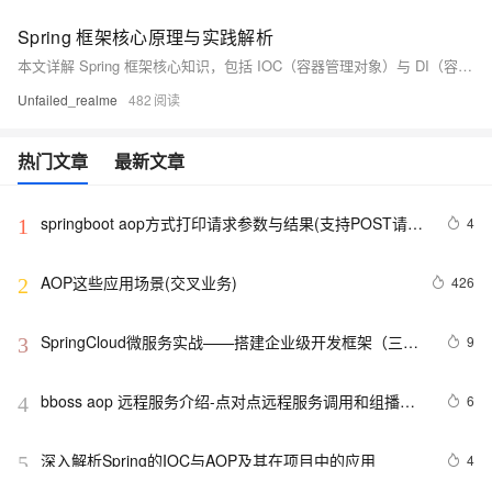
Spring 框架核心原理与实践解析
本文详解 Spring 框架核心知识，包括 IOC（容器管理对象）与 DI（容器注入依赖），以及通过注解（如 @Service、@Autowired）声明 Bean 和注入依赖的方式。阐述了 Bean 的线程安全（默认单例可能有安全问题，需业务避免共享状态或设为 prototype）、作用域（@Scope 注解，常用 singleton、prototype 等）及完整生命周期（实例化、依赖注入、初始化、销毁等步骤）。 解析了循环依赖的解决机制（三级缓存）、AOP 的概念（公共逻辑抽为切面）、底层动态代理（JDK 与 Cglib 的区别）及项目应用（如日志记录）。介绍了事务的实现（基于 AOP
Unfailed_realme
482
热门文章
最新文章
springboot aop方式打印请求参数与结果(支持POST请
4
1
求)
AOP这些应用场景(交叉业务)
426
2
SpringCloud微服务实战——搭建企业级开发框架（三十
9
3
九）：使用Redis分布式锁（Redisson）+自定义注解
+AOP实现微服务重复请求控制
bboss aop 远程服务介绍-点对点远程服务调用和组播服
6
4
务调用的区别
深入解析Spring的IOC与AOP及其在项目中的应用
4
5