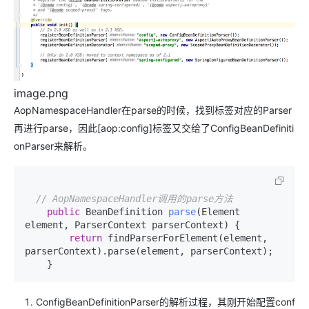
image.png
AopNamespaceHandler在parse的时候，找到标签对应的Parser
再进行parse，因此[aop:config]标签又交给了ConfigBeanDefiniti
onParser来解析。
// AopNamespaceHandler调用的parse方法
public
 BeanDefinition 
parse
(Element 
element, ParserContext parserContext)
 {

return
 findParserForElement(element, 
parserContext).parse(element, parserContext);

ConfigBeanDefinitionParser的解析过程，其刚开始配置conf