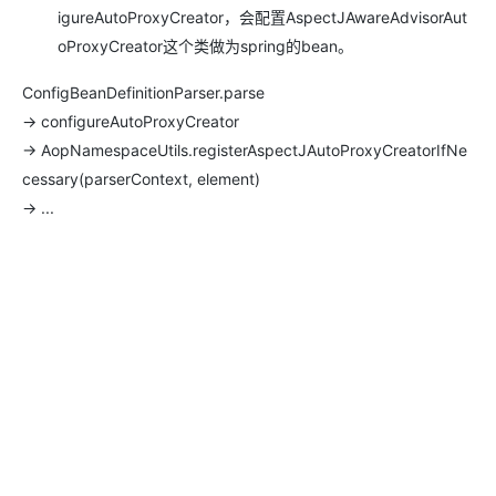
igureAutoProxyCreator，会配置AspectJAwareAdvisorAut
oProxyCreator这个类做为spring的bean。
ConfigBeanDefinitionParser.parse
-> configureAutoProxyCreator
-> AopNamespaceUtils.registerAspectJAutoProxyCreatorIfNe
cessary(parserContext, element)
-> ...