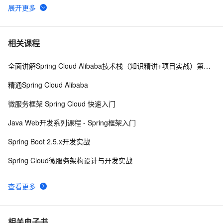
AOP动态代理解析5-cglib代理的实现
3
6
MVC中的AOP思想——Filter
2
7
相关课程
全面讲解Spring Cloud Alibaba技术栈（知识精讲+项目实战）第三阶段
C# AOP微型框架实现
4
8
精通Spring Cloud Alibaba
Spring入门导读——IoC和AOP
8
9
微服务框架 Spring Cloud 快速入门
AOP之PostSharp3-MethodInterceptionAspect
575
10
Java Web开发系列课程 - Spring框架入门
Spring Boot 2.5.x开发实战
Spring Cloud微服务架构设计与开发实战
查看更多
相关电子书