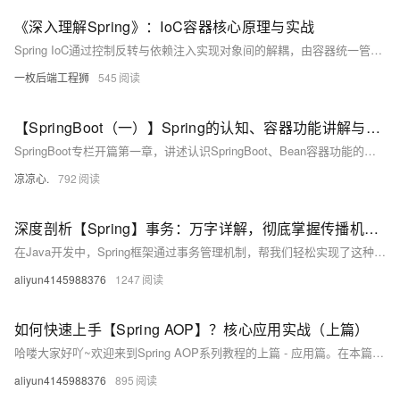
《深入理解Spring》：IoC容器核心原理与实战
Spring IoC通过控制反转与依赖注入实现对象间的解耦，由容器统一管理Bean的生命周期与依赖关系。支持XML、注解和Java配置三种方式，结合作用域、条件化配置与循环依赖处理等机制，提升应用的可维护性与可测试性，是现代Java开发的核心基石。
一枚后端工程狮
545
【SpringBoot（一）】Spring的认知、容器功能讲解与自动装配原理的入门，带你熟悉Springboot中基本的注解使用
SpringBoot专栏开篇第一章，讲述认识SpringBoot、Bean容器功能的讲解、自动装配原理的入门，还有其他常用的Springboot注解！如果想要了解SpringBoot，那么就进来看看吧！
凉凉心.
792
深度剖析【Spring】事务：万字详解，彻底掌握传播机制与事务原理
在Java开发中，Spring框架通过事务管理机制，帮我们轻松实现了这种“承诺”。它不仅封装了底层复杂的事务控制逻辑（比如手动开启、提交、回滚事务），还提供了灵活的配置方式，让开发者能专注于业务逻辑，而不用纠结于事务细节。
aliyun4145988376
1247
如何快速上手【Spring AOP】？核心应用实战（上篇）
哈喽大家好吖~欢迎来到Spring AOP系列教程的上篇 - 应用篇。在本篇，我们将专注于Spring AOP的实际应用，通过具体的代码示例和场景分析，帮助大家掌握AOP的使用方法和技巧。而在后续的下篇中，我们将深入探讨Spring AOP的实现原理和底层机制。 AOP（Aspect-Oriented Programming，面向切面编程）是Spring框架中的核心特性之一，它能够帮助我们解决横切关注点（如日志记录、性能统计、安全控制、事务管理等）的问题，提高代码的模块化程度和复用性。
aliyun4145988376
895