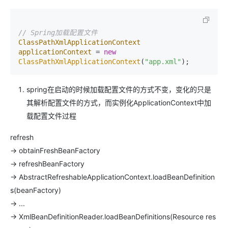
// Spring加载配置文件
ClassPathXmlApplicationContext
applicationContext
=
new
ClassPathXmlApplicationContext
(
"app.xml"
spring在启动的时候加载配置文件的方式不变，变化的只是
其解析配置文件的方式，而实例化ApplicationContext中加
载配置文件过程
refresh
-> obtainFreshBeanFactory
-> refreshBeanFactory
-> AbstractRefreshableApplicationContext.loadBeanDefinition
s(beanFactory)
-> ...
-> XmlBeanDefinitionReader.loadBeanDefinitions(Resource res