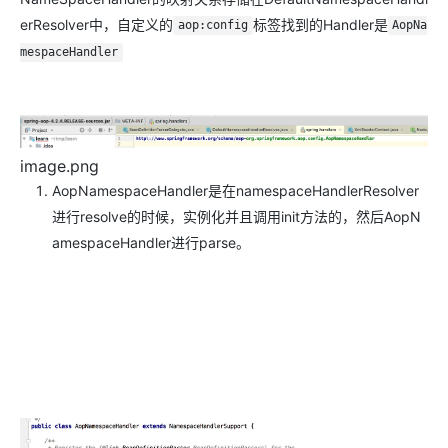
erResolver中，自定义的
标签找到的Handler是
aop:config
AopNa
mespaceHandler
image.png
AopNamespaceHandler是在namespaceHandlerResolver
进行resolve的时候，实例化并且调用init方法的，然后AopN
amespaceHandler进行parse。