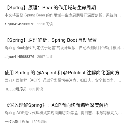
【Spring】原理：Bean的作用域与生命周期
本文将围绕 Spring Bean 的作用域与生命周期展开深度剖析，系统梳理作用域的类型与应用场景、生命周期的关键阶段与扩展点，并结合实际案例揭示其底层实现原理，为开发者提供从理论到实践的完整指导。
aliyun4145988376
1118
【Spring】原理解析：Spring Boot 自动配置
Spring Boot通过“约定优于配置”的设计理念，自动检测项目依赖并根据这些依赖自动装配相应的Bean，从而解放开发者从繁琐的配置工作中解脱出来，专注于业务逻辑实现。
aliyun4145988376
2997
使用 Spring 的 @Aspect 和 @Pointcut 注解简化面向方面的编程 (AOP)
面向方面编程（AOP）通过分离横切关注点，如日志、安全和事务，提升代码模块化与可维护性。Spring 提供了对 AOP 的强大支持，核心注解 `@Aspect` 和 `@Pointcut` 使得定义切面与切入点变得简洁直观。`@Aspect` 标记切面类，集中处理通用逻辑；`@Pointcut` 则通过表达式定义通知的应用位置，提高代码可读性与复用性。二者结合，使开发者能清晰划分业务逻辑与辅助功能，简化维护并提升系统灵活性。Spring AOP 借助代理机制实现运行时织入，与 Spring 容器无缝集成，支持依赖注入与声明式配置，是构建清晰、高内聚应用的理想选择。
HELLO程序员
883
《深入理解Spring》：AOP面向切面编程深度解析
Spring AOP通过代理模式实现面向切面编程，将日志、事务等横切关注点与业务逻辑分离。支持注解、XML和编程式配置，提供五种通知类型及丰富切点表达式，助力构建高内聚、低耦合的可维护系统。
一枚后端工程狮
1325