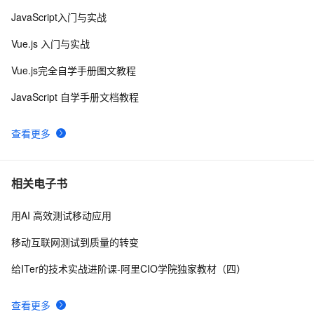
JavaScript基础——JavaScript变量名称命名规范
5
9
JavaScript入门与实战
使用微信JS-SDK调用发票接口的完整开发指南
12
10
Vue.js 入门与实战
Vue.js完全自学手册图文教程
JavaScript 自学手册文档教程
查看更多
相关电子书
用AI 高效测试移动应用
移动互联网测试到质量的转变
给ITer的技术实战进阶课-阿里CIO学院独家教材（四）
查看更多