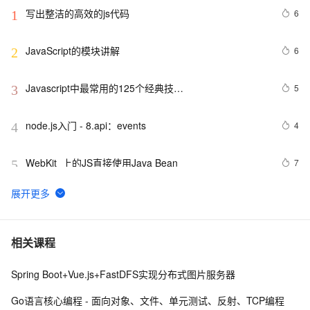
写出整洁的高效的js代码
6
1
JavaScript的模块讲解
6
2
Javascript中最常用的125个经典技…
5
3
node.js入门 - 8.api：events
4
4
WebKit  上的JS直接使用Java Bean
7
5
ArcGIS JavaScript在线编辑
2
6
js脚本语言在页面上不执行
462
7
相关课程
Spring Boot+Vue.js+FastDFS实现分布式图片服务器
Visual Studio正式支持jQuery JavaScript程式库
3
8
Go语言核心编程 - 面向对象、文件、单元测试、反射、TCP编程