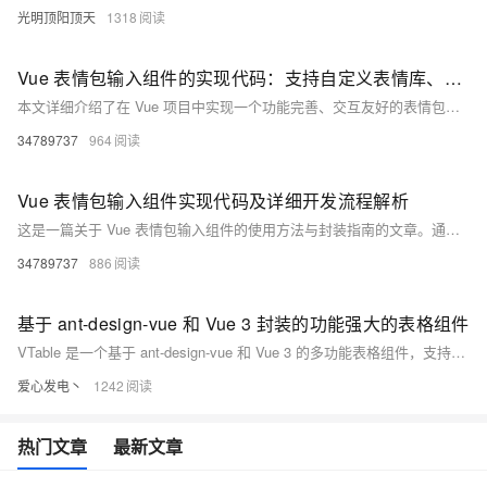
光明顶阳顶天
1318
Vue 表情包输入组件的实现代码：支持自定义表情库、快捷键发送和输入框联动的聊天表情解决方案
本文详细介绍了在 Vue 项目中实现一个功能完善、交互友好的表情包输入组件的方法，并提供了具体的应用实例。组件设计包含表情分类展示、响应式布局、与输入框的交互及样式定制等功能。通过核心技术实现，如将表情插入输入框光标位置和点击外部关闭选择器，确保用户体验流畅。同时探讨了性能优化策略，如懒加载和虚拟滚动，以及扩展性方案，如自定义主题和国际化支持。最终，展示了如何在聊天界面中集成该组件，为用户提供丰富的表情输入体验。
34789737
964
Vue 表情包输入组件实现代码及详细开发流程解析
这是一篇关于 Vue 表情包输入组件的使用方法与封装指南的文章。通过安装依赖、全局注册和局部使用，可以快速集成表情包功能到 Vue 项目中。文章还详细介绍了组件的封装实现、高级配置（如自定义表情列表、主题定制、动画效果和懒加载）以及完整集成示例。开发者可根据需求扩展功能，例如 GIF 搜索或自定义表情上传，提升用户体验。资源链接提供进一步学习材料。
34789737
886
基于 ant-design-vue 和 Vue 3 封装的功能强大的表格组件
VTable 是一个基于 ant-design-vue 和 Vue 3 的多功能表格组件，支持列自定义、排序、本地化存储、行选择等功能。它继承了 Ant-Design-Vue Table 的所有特性并加以扩展，提供开箱即用的高性能体验。示例包括基础表格、可选择表格和自定义列渲染等。
爱心发电丶
1242
热门文章
最新文章