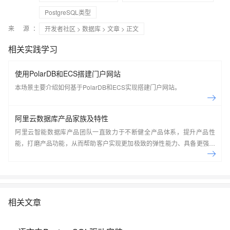
PostgreSQL类型
来 源：
开发者社区
>
数据库
>
文章
> 正文
相关实践学习
使用PolarDB和ECS搭建门户网站
本场景主要介绍如何基于PolarDB和ECS实现搭建门户网站。
阿里云数据库产品家族及特性
阿里云智能数据库产品团队一直致力于不断健全产品体系，提升产品性
能，打磨产品功能，从而帮助客户实现更加极致的弹性能力、具备更强的
扩展能力、并利用云设施进一步降低企业成本。以云原生+分布式为核心
技术抓手，打造以自研的在线事务型(OLTP)数据库Polar DB和在线分析型
(OLAP)数据库Analytic DB为代表的新一代企业级云原生数据库产品体
系， 结合NoSQL数据库、数据库生态工具、云原生智能化数据库管控平
台，为阿里巴巴经济体以及各个行业的企业客户和开发者提供从公共云到
相关文章
混合云再到私有云的完整解决方案，提供基于云基础设施进行数据从处
理、到存储、再到计算与分析的一体化解决方案。本节课带你了解阿里云