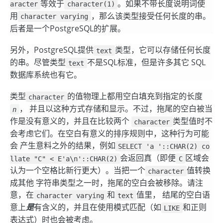
等效于
。如果不带长度说明词使
aracter
character(1)
用
，那么该类型接受任何长度的串。
character varying
后者是一个
PostgreSQL
的扩展。
另外，
PostgreSQL
提供
类型，它可以存储任何长度
text
的串。尽管类型
不是SQL标准，但是许多其它 SQL
text
数据库系统也有它。
类型
的值物理上都用空白填充到指定的长度
character
， 并且以这种方式存储和显示。不过，拖尾的空白被当
n
作是没有意义的，并且在比较两个
类型值时不
character
会考虑它们。在空白有意义的排序规则中，这种行为可能
会 产生意料之外的结果，例如
SELECT 'a '::CHAR(2) co
会返回真（即便
区域会
llate "C" < E'a\n'::CHAR(2)
C
认为一个空格比新行更大）。当把一个
值转换
character
成其他 字符串类型之一时，拖尾的空白会被移除。请注
意，在
和
值里， 结尾的空白语
character varying
text
意上
是
有含义的，并且在使用模式匹配（如
和正则
LIKE
表达式）时也会被考虑。