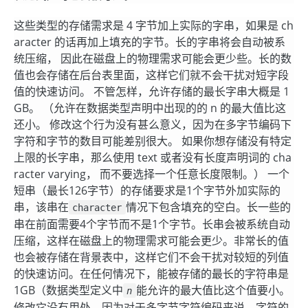
这些类型的存储需求是 4 字节加上实际的字串，如果是 ch
aracter 的话再加上填充的字节。长的字串将会自动被系
统压缩， 因此在磁盘上的物理需求可能会更少些。长的数
值也会存储在后台表里面，这样它们就不会干扰对短字段
值的快速访问。 不管怎样，允许存储的最长字串大概是 1
GB。 （允许在数据类型声明中出现的的 n 的最大值比这
还小。 修改这个行为没有甚么意义，因为在多字节编码下
字符和字节的数目可能差别很大。 如果你想存储没有特定
上限的长字串，那么使用 text 或者没有长度声明词的 cha
racter varying， 而不要选择一个任意长度限制。） 一个
短串（最长126字节）的存储要求是1个字节外加实际的
串，该串在
情况下包含填充的空白。长一些的
character
串在前面需要4个字节而不是1个字节。长串会被系统自动
压缩，这样在磁盘上的物理需求可能会更少。非常长的值
也会被存储在背景表中，这样它们不会干扰对较短的列值
的快速访问。在任何情况下，能被存储的最长的字符串是
1GB（数据类型定义中
能允许的最大值比这个值要小。
n
修改它没有用处，因为对于多字节字符编码来说，字符的