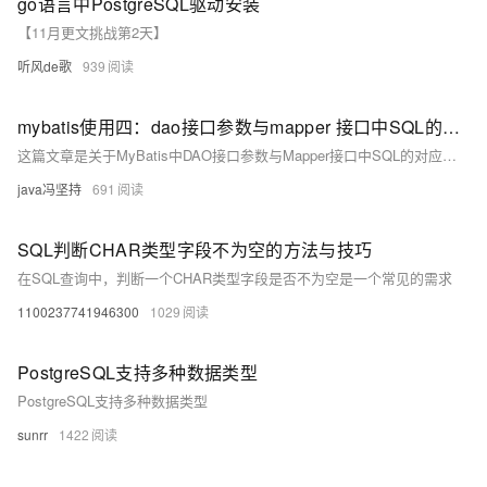
go语言中PostgreSQL驱动安装
数据库产品家族及特性。
【11月更文挑战第2天】
听风de歌
939
mybatis使用四：dao接口参数与mapper 接口中SQL的对应和对应方式的总结，MyBatis的parameterType传入参数类型
这篇文章是关于MyBatis中DAO接口参数与Mapper接口中SQL的对应关系，以及如何使用parameterType传入参数类型的详细总结。
java冯坚持
691
SQL判断CHAR类型字段不为空的方法与技巧
在SQL查询中，判断一个CHAR类型字段是否不为空是一个常见的需求
1100237741946300
1029
PostgreSQL支持多种数据类型
PostgreSQL支持多种数据类型
sunrr
1422