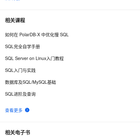
沉浸式学习PostgreSQL|PolarDB 14: 共享单车、徒步、
7
6
旅游、网约车轨迹查询
PostgreSQL的AnynonArray的例子
653
7
相关课程
如何在 PolarDB-X 中优化慢 SQL
postgresql|数据库|恢复备份的时候报错：pg_restore: 
6
8
implied data-only restore的处理方案
SQL完全自学手册
PolarDB for PostgreSQL 开源路线图
3
9
SQL Server on Linux入门教程
01-PostgreSQL 存储过程的基本介绍以及入门（基本结
3
10
SQL入门与实践
构、声明和赋值、控制结构）（上）
数据库及SQL/MySQL基础
SQL进阶及查询
查看更多
相关电子书