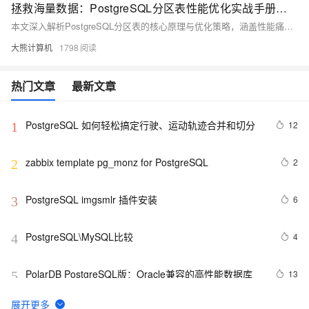
拯救海量数据：PostgreSQL分区表性能优化实战手册（附压测对比）
本文深入解析PostgreSQL分区表的核心原理与优化策略，涵盖性能痛点、实战案例及压测对比。首先阐述分区表作为继承表+路由规则的逻辑封装，分析分区裁剪失效、全局索引膨胀和VACUUM堆积三大性能杀手，并通过电商订单表崩溃事件说明旧分区维护的重要性。接着提出四维设计法优化分区策略，包括时间范围分区黄金法则与自动化维护体系。同时对比局部索引与全局索引性能，展示后者在特定场景下的优势。进一步探讨并行查询优化、冷热数据分层存储及故障复盘，解决分区锁竞争问题。
大熊计算机
1798
热门文章
最新文章
PostgreSQL 如何轻松搞定行驶、运动轨迹合并和切分
12
1
zabbix template pg_monz for PostgreSQL
2
2
PostgreSQL imgsmlr 插件安装
6
3
PostgreSQL\MySQL比较
4
4
PolarDB PostgreSQL版：Oracle兼容的高性能数据库
13
5