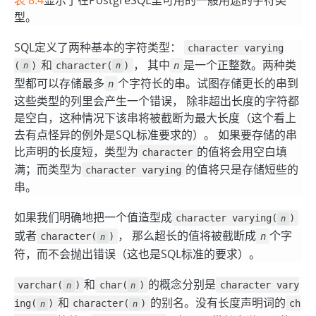
型。
SQL定义了两种基本的字符类型：
character varying
和
， 其中
是一个正整数。两种类
(
)
character(
)
n
n
n
型都可以存储最多
个字符长的串。试图存储更长的串到
n
这些类型的列里会产生一个错误， 除非超出长度的字符都
是空白，这种情况下该串将被截断为最大长度（这个看上
去有点怪异的例外是SQL标准要求的）。 如果要存储的串
比声明的长度短，类型为
的值将会用空白填
character
满；而类型为
的值将只是存储短些的
character varying
串。
如果我们明确地把一个值造型成
character varying(
)
n
或者
， 那么超长的值将被截断成
个字
character(
)
n
n
符，而不会抛出错误（这也是SQL标准的要求）。
和
的概念分别是
varchar(
)
char(
)
character vary
n
n
和
的别名。没有长度声明词的
ing(
)
character(
)
ch
n
n