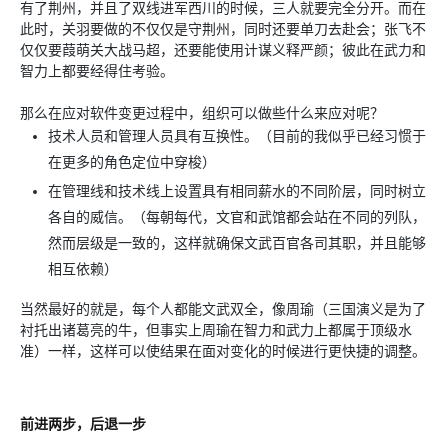
有了荆州，并且了双线进军西川的时候，三人就要完全分开。而在
此时，关羽要做的不仅仅是守荆州，同时还要单刀去赴会；张飞不
仅仅要葭萌关大战马超，还要能使用计谋义释严颜；彼此在武力和
智力上都要经得住考验。
那么在应对软件变更过程中，组织可以做些什么来应对呢？
技术人员和管理人员具有互换性。（目前的我似乎已经习惯于
在更多的角色定位中穿梭）
在管理线和技术线上设置具有相同薪水的不同阶层，同时树立
各自的威信。（每朝每代，文官和武馆都会站在不同的列队，
然而层级是一致的，这样就确保文武百官各司其职，并且能够
相互依赖）
当然最好的就是，每个人都能文武双全，像周瑜（三国演义是为了
衬托出诸葛亮的牛，但事实上周瑜在智力和武力上都属于顶级水
准）一样，这样可以使结果在面对变化的时候进行更快捷的调整。
前进两步，后退一步