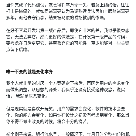
当你完成了代码测试，就觉得程序万无一失，着急上线的话，往往
打击是惨痛的。就如同诸葛亮认为马谡熟读兵法再加上跟随诸葛亮
多年，派他去守街亭，结果被马谡的昏招教训的惨痛。
在好不容易开发出第一版产品后，即使它非常的差，我似乎很眷恋
它，无法丢弃它。然而更好的做法是，在开发第一版产品的时候，
要考虑在日后变更它，甚至丢弃它的可能性，至少能够对一些关键
点留下后路。
唯一不变的就是变化本身
我个人就非常的讨厌一个方案确定下来后，再因为用户的需求变化
而做出调整，从思想的源处，我似乎还没有接受这种观念，说实
话， 我就是厌恶变化。
但是现实就是喜欢开玩笑，用户的需求会变化，软件的技术会变
化，你的能力会变化，如果你在设计之初没有考虑到变化，那么当
你不得不做出改变的时候，将会十分的痛苦。
举个例子来说，银行流水号，一般情况下，年月日时分秒+4位随机