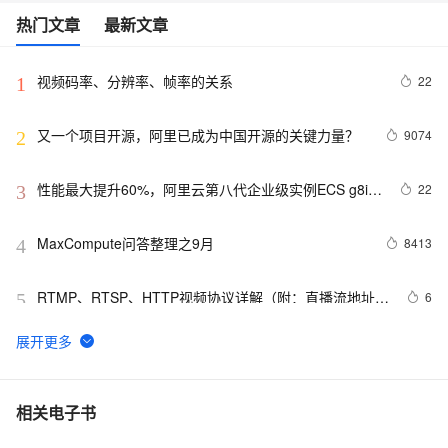
热门文章
最新文章
视频码率、分辨率、帧率的关系
22
1
又一个项目开源，阿里已成为中国开源的关键力量？
9074
2
性能最大提升60%，阿里云第八代企业级实例ECS g8i正
22
3
式上线
MaxCompute问答整理之9月
8413
4
RTMP、RTSP、HTTP视频协议详解（附：直播流地址、
6
5
播放软件）
【YOLOv8改进 - 注意力机制】Triplet Attention：轻量
51
6
有效的三元注意力
Python PIL远程命令执行漏洞复现(CVE-2017-8291 
14
7
相关电子书
CVE-2017-8291)