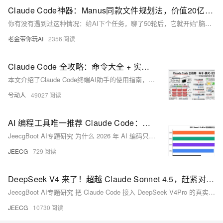
Claude Code神器：Manus同款文件规划法，价值20亿美元的工作流秘密
你有没有遇到过这种情况：给AI下个任务，聊了50轮后，它就开始"脑抽"了。 接口规范？忘了。 变量命名风格？混了。 你半小时前定的规则？直接抛到九霄云外。 你得一直提醒它，像保姆一样伺候它，效率低，还累。 但如果我告诉你，现在有个方法能让AI拥有"持久记忆"。 你只需要在项目里放三个Markdown文件，AI就会自动记录所有发现、避免重复踩坑、恢复断开的会话。 效率提升3
老金带你玩AI
2356
Claude Code 全攻略：命令大全 + 实战工作流（建议收藏）
本文介绍了Claude Code终端AI助手的使用指南，主要内容包括：1)常用命令如版本查看、项目启动和更新；2)三种工作模式切换及界面说明；3)核心功能指令速查表，包含初始化、压缩对话、清除历史等操作；4)详细解析了/init、/help、/clear、/compact、/memory等关键命令的使用场景和语法。文章通过丰富的界面截图和场景示例，帮助开发者快速掌握如何通过命令行和交互界面高效使用Claude Code进行项目开发，特别强调了CLAUDE.md文件作为项目知识库的核心作用。
兮动人
49027
AI 编程工具唯一推荐 Claude Code：但实名认证的这道门槛，让人笑不出来
JeecgBoot AI专题研究 为什么 2026 年 AI 编码只推荐 Claude Code，以及最近实名认证政策带来的真实焦虑 一句话结论：不要再纠结了如果你是一个正在 2026 年做技术决策的开发者、CTO 或者架构师，正在犹豫 AI 编码工具该选谁，我的建议很直接：别想太多，先用 Cl
JEECG
729
DeepSeek V4 来了！超越 Claude Sonnet 4.5，赶紧对接 Claude Code 体验一把
JeecgBoot AI专题研究 把 Claude Code 接入 DeepSeek V4Pro 的真实体验与避坑记录 本文记录我将 Claude Code 对接 DeepSeek 最新模型（V4Pro）后的真实体验，测试了 Skills 自动化查询和积木报表 AI 建表两个场景——有惊喜，也踩
JEECG
10730