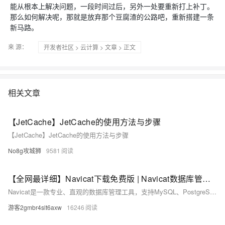
能从根本上解决问题，一段时间过后，另外一处要重新打上补丁。
那么如何解决呢，那就是放弃那个豆腐渣的公路吧，重新搭建一条
新马路。
来 源：
开发者社区
>
云计算
>
文章
> 正文
相关文章
【JetCache】JetCache的使用方法与步骤
【JetCache】JetCache的使用方法与步骤
No8g攻城狮
9581
【全网最详细】Navicat下载免费版 | Navicat数据库管理工具安装图解（2026最新）
Navicat是一款专业、直观的数据库管理工具，支持MySQL、PostgreSQL、Oracle等十余种主流数据库。图形化界面替代命令行，轻松实现建表、SQL编写、数据导入导出与同步，大幅提升开发与DBA工作效率。（239字）
游客2gmbr4slt6axw
16246