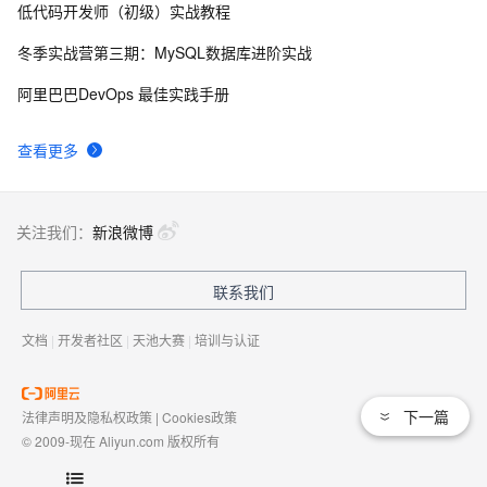
低代码开发师（初级）实战教程
新年快乐 ~
530
8
冬季实战营第三期：MySQL数据库进阶实战
50个优秀的名片设计作品欣赏
577
9
阿里巴巴DevOps 最佳实践手册
WebBrowser控件使用详解
593
10
查看更多
关注我们：
新浪微博
联系我们
文档
|
开发者社区
|
天池大赛
|
培训与认证
下一篇
法律声明及隐私权政策
|
Cookies政策
© 2009-现在 Aliyun.com 版权所有
增值电信业务经营许可证：
浙B2-20080101