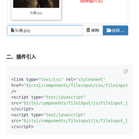
ModelScope
用
T2V
ASR
报
蓝
千
伴
Agentic
上
站
据
告
能
态
据
SSL
务
AI
查
凌
问
培
Database 发
奥
库
平
Salesforce
小
Qoder
库
证
迁移与运维管理
实
办
询
解
OA
研
办
训
布
运
合
文戏情感细腻
支持中英
台
On
CN
PolarDB
高
书
践
程
公
决
究
公，
与
之
作
PAI
Alibaba
专有云
基于千问大模型等，
100%兼容MyS
校
快
序
电
AI智能应用
方
报
限
认
旅
计
堡
Cloud
创
大
递
合
子
案
告
时
证
模
划
垒
Consulting
新
一站式AI开发、训练和推
云
容
物
智
合
云
免
型
作
大
AI
大模
与
限
机
Partner 合
中
原
器
流
能
同
查
栖
费
云
白
量
模
模
应
型原
作计划
心
云
生
服
查
客
询
战
试
网
防
皮
积
板
云
解
型
用
生应
大
务
二、插件引入
畅
询
服
合
略
用
络
火
书
AI
分
建
工
析
数
Kubernetes
服
构
用
捷
作
参
自动承接线索
新
合
墙
大
加
站
开
DNS
据
版
通
务
建
伙
考
老
作
模
倍
物
企
计
ACK
覆盖公网/内网、递归/权威
主
Qoder
千
伴
同
定
计
型
NEW
<link type=
"text/css"
 rel=
"stylesheet"
Tableau
算
业
提供一站式管理容
云
AI
机
问
HOT
享
制
划
科
销
你的AI工作搭子，
href=
"${ctx}/components/fileinput/css/fileinput.css
订阅
大
服
登
应
上
安
办
活
建
研
售
最高领取价值200元试用
千
大
/>

数
务
录
的
Salesforce
全
公
用
面向真实软件
站
合
与
万
动
<script type=
"text/javascript"
AI空
问
模
据
MaxCompute
合
中
On
NEW
作
AI
服
src=
"${ctx}/components/fileinput/js/fileinput.js"
>
小
中课
AI
型
开
面向分析的企业级Sa
作
国
模
Alibaba
万
产
务
</script>

智
堂在
平
服
AI
发
AI
伙
板
Cloud ISV
有
一站式A
<script type=
"text/javascript"
品
生
AI
线直
台-
务
ERP
生
治
看
应
伴
小
合作计划
无
src=
"${ctx}/components/fileinput/js/fileinput_local
免
态
建
播课
Token
平
产
理
见
管
程
用
界
伶
</script>
费
合
站
CRM
堂
Plan
台
力
平
新
理
序
鹊
试
作
及
低
（旗
百
NEW
先
台
成
力
后