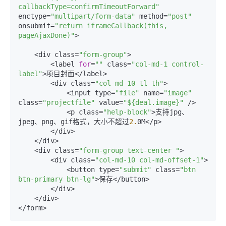
callbackType=confirmTimeoutForward"
enctype=
"multipart/form-data"
 method=
"post"
onsubmit=
"return iframeCallback(this, 
pageAjaxDone)"
>

    <div class=
"form-group"
>

        <label 
for
=
""
 class=
"col-md-1 control-
label"
>项目封面</label>

        <div class=
"col-md-10 tl th"
>

            <input type=
"file"
 name=
"image"
class=
"projectfile"
 value=
"${deal.image}"
 />

            <p class=
"help-block"
>支持jpg、
jpeg、png、gif格式，大小不超过
2.
0M</p>

        </div>

    </div>  

    <div class=
"form-group text-center "
>

        <div class=
"col-md-10 col-md-offset-1"
>

            <button type=
"submit"
 class=
"btn 
btn-primary btn-lg"
>保存</button>

        </div>

    </div>

</form>             