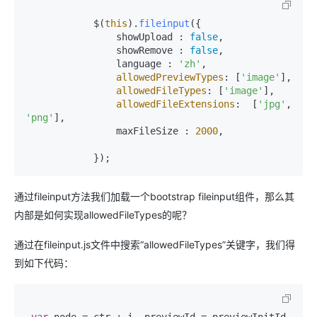
            $(
this
).
fileinput
({

                showUpload : 
false
,

                showRemove : 
false
,

                language : 
'zh'
,

allowedPreviewTypes
: [
'image'
],

allowedFileTypes
: [
'image'
],

allowedFileExtensions
:  [
'jpg'
, 
'png'
],

                maxFileSize : 
2000
,

            });
通过fileinput方法我们加载一个bootstrap fileinput组件，那么其
内部是如何实现allowedFileTypes的呢？
通过在fileinput.js文件中搜索“allowedFileTypes”关键字，我们得
到如下代码：
var
 node = ctr + i, previewId = previewInitId 