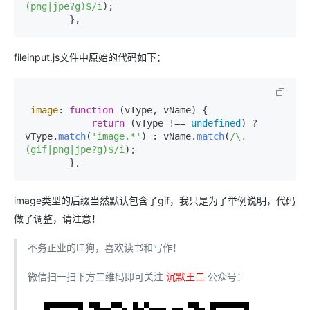
(png|jpe?g)$/i
);

        },
fileinput.js文件中原始的代码如下：
image
: 
function
 (
vType, vName
) {

return
 (vType !== 
undefined
) ? 
vType.
match
(
'image.*'
) : vName.
match
(
/\.
(gif|png|jpe?g)$/i
);

        },
image类型的后缀当然默认包含了gif，我只是为了举例说明，代码
做了调整，请注意！
不务正业的IT狗，喜欢读书和写作！
微信扫一扫下方二维码即可关注
沉默王二
公众号：