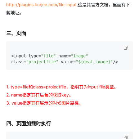
OA
企业级人与Ag
用
计
至
舰
炼-
服
锋
DataWorks
量
定
http://plugins.krajee.com/file-input
,这是其官方文档，里面有下
为
台
办
智能客服
划
15
1亿+ 大模型 tokens 和 
版）
应
个人版上线、团队版降价；千
务
先锋实践拓展 
制
Data Agent 驱动的一站式
服
载地址。
公
秒
元/
用
金
小
市
系
悟
大
务
140+云
月
模
融
千
飞
云
程
场
生
统
模
产
版
伙
送.CN域名，送备案
模
问
天
防
序
型
态
云端极速 AI 
品
三、页面
力
AI
丰富多元化的应用模
发
伴
火
财
服
免
Night
解
时
平
APP
布
墙
税
务
费
Plan
刻
AI
台-
大
开发
时
决
云原生的云上边界网络安全
管
平
试
支
应
模
模
刻
方
理
服
<input type=
"file"
 name=
"image"
台
客
用
建
持
用
型
型
所见，即是所
class=
"projectfile"
 value=
"${deal.image}"
/>
案
务
百
户
站
Qwen
产品新客免费试用，最长1
体
服
400
生
炼
案
大
系
3.8-
验
务
电
AI
态
-
例
模
统
大
Max
平
话
实
伙
全
型
模
台
行
NEW
在线体验全尺寸、多种模态
训
1. type=file和class=projectfile，指明其为input file类型。
伴
妙
型
百
业
广
夜间 5 折，Qwen/Me
营
自
多模态内
2. name指定其在后台的获取key。
ACA
炼-
生
告
Happy
从基础到进阶，
然
认
智
态
营
系
3. value指定其在展示的时候图片路径。
语
证
能
解
销
列
言
体
体
决
大
处
验
方
模
灵活可视化地构建企业级
四、页面加载时执行
理
案
助力企业全员 AI 认知与能
型
人
新一代 AI 视频生成模型
数
开