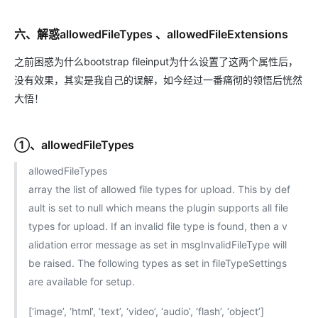
六、解惑allowedFileTypes 、allowedFileExtensions
之前困惑为什么bootstrap fileinput为什么设置了这两个属性后，
没有效果，其实是我自己的误解，如今经过一番痛彻的领悟后恍然
大悟！
①、allowedFileTypes
allowedFileTypes
array the list of allowed file types for upload. This by def
ault is set to null which means the plugin supports all file
types for upload. If an invalid file type is found, then a v
alidation error message as set in msgInvalidFileType will
be raised. The following types as set in fileTypeSettings
are available for setup.
[‘image’, ‘html’, ‘text’, ‘video’, ‘audio’, ‘flash’, ‘object’]