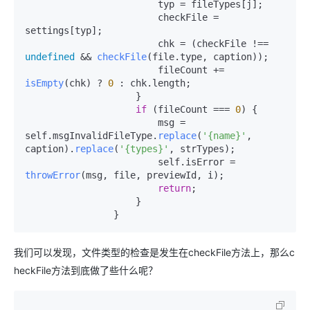
                        typ = fileTypes[j];

                        checkFile = 
settings[typ];

                        chk = (checkFile !== 
undefined
 && 
checkFile
(file.
type
, caption));

                        fileCount += 
isEmpty
(chk) ? 
0
 : chk.
length
;

                    }

if
 (fileCount === 
0
) {

                        msg = 
self.
msgInvalidFileType
.
replace
(
'{name}'
, 
caption).
replace
(
'{types}'
, strTypes);

                        self.
isError
 = 
throwError
(msg, file, previewId, i);

return
;

                    }

                }
我们可以发现，文件类型的检查是发生在checkFile方法上，那么c
heckFile方法到底做了些什么呢？