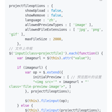
工
据
发
智
projectfileoptions : {

标
者
能
        showUpload : 
false
,

注
生
        showRemove : 
false
,

平
态
        language : 
'zh'
,

台
机
解
        allowedPreviewTypes : [ 
'image'
 ],

PAI
器
决
        allowedFileExtensions : [ 
'jpg'
, 
'png'
, 
学
AI Native 的
方
'gif'
 ],

习
        maxFileSize : 
2000
,

案
AI
// 文件上传框
大模型解决方
开
$(
'input[class=projectfile]'
).
each
(
function
(
) {

案
var
 imageurl = $(
this
).
attr
(
"value"
);

发
和
快
10
多
与
if
 (imageurl) {

AI
速
分
模
AI
var
 op = $.
extend
({

应
            initialPreview : [ 
// 预览图片的设置
部
钟
态
智
用
"<img src='"
 + imageurl + 
"' 
署
微
数
能
解
class='file-preview-image'>"
, ]

Dify，
调：
据
体
决
        }, projectfileoptions);

高
让
信
进
方
效
0.6B
息
行
案
        $(
this
).
fileinput
(op);

搭
模
提
实
    } 
else
 {

建
型
取
时
        $(
this
).
fileinput
(projectfileoptions);
