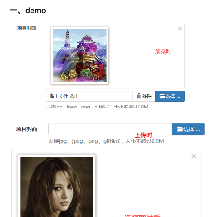
存储
服
频
与
询
全
营
认
管
势
务 (IDaaS)
伙伴
企
赋能
园
里
程
云
发
子
大
大
存
云
Max
K3
一、demo
伙
专
部
务
生
销
合
证
JAVA
理
身
公
OpenClaw
计划
出
合作
招
模
云
安全
序
计
大
书
官
模
储
聚
网络与CDN
大模型服务与应用平台
伴
家
HOT
NEW
认
中
从图文生成到
成
成
份
司
型
管理能力上
（繁
海
聘
OPC
算
赛
方
型
OSS
AI
技
全
证
推动算力普惠，释放
心
自
伙
实
注
线
花）
大
Salesforce
镜
创
网络
轻
推
严
安全
术
大
稳定、安全、高
能
AI
助
智能体时代全能旗舰模型
Kimi 最新旗舰模
管理和优化成本
伴
名
册
会
国际版订
技
入
像
销
新
模
训
量
荐
选
产
服
多元化、高性能、安
环
广
服
弹
信
认
型
阅
术
MaxCompute
门
站
助
可观测
练
应
返
售
权
HappyHorse-
Qwen3-
品
务
无
中间件
境
告
上
务
性
云
用
证
领
MaxFrame 提
学
力
营
用
现
益
1.1-
TTS-
数
生
影
伙
创
云
计
栖
分
友
先
供自动弹性内
习
计
Qwen3.7-
Deepseek-
上云与迁云
企
操
服
计
T2V
Flash
字
态
云
精选AI
数据库
在
作
短
迁
伴
我
算
大
合
盟
存功能
赛
划
Plus
v4-
业
作
务
划
证
伙
电
线
信
移
图文、视频一
合
会
作
天
稳
合
信
要
pro
企业出海
增
至高百万元 Token
系
器
书
伴
脑
AI
推荐新用户得奖励，单订单
服
大数据计算
让文字生成流
离线语音
作
计
域
定
作
Milvus 弹性
息
反
值
统
管
用
快速构建应用程序和网站，
OCR
代
务
随时随地安全接
能看、能想、能动手的多模
活
AI
最
计
划
可
伸缩功能新
Token
产
服
政企业务
计
公
馈
云
理
量
文字
维
旗舰 MoE 大模型
媒体服务
动
观
建
划
靠
佳
WordPress
增节点支持
Plan
品
务
工
云
工
服
加
识别
服
划
短
告
全
测
站
范围
实
HappyHorse-
Cosyvoi
模
生
台
单
数
开
务
速
务
信
更
我
企业服务与云通信
云
景
云
安
0 代码专业建
Ubuntu
Qwen3-
1.1-
V3-
型
态
发
服
践
据
物
（原
计
服
要
存
全
无
多
官
VL-
GLM-
I2V
Flash
订
伙
AI 原生数据
票
务
库
SSL
划
Tuya
务
高校专属算力普惠，学生认
建
储
域名与网站
合
Red
影
网
AI
企
支
Plus
5.2
安
阅
伴
库服务发布
查
魔
RDS
证
物联
云
新老同享
议
合
规
国内短信简单易
Hat
生
公
短
短
业
持
计
工
Agent 数据
验
全
书）
网平
搭
全托管，含MySQL、Postgr
上
图生视频，流
高表现力
作
终端用户计算
态
告
剧/
信
划
作
网关
成
我
免
视觉 Coding、空间感
1M上下文，专为长
台阿
分
SUSE
实现全站HTTPS，
春
云
计
合
ModelSco
漫
天
专
台
NEW
合
要
里云
析
人
长
晚
健
费
原
划
Serverless
作
剧
气
区
作
云原生数据
Qwen3.8-Max 
投
版
师
工
Qoder
康
生
计
试
VPN
魔搭
AI助力短剧
Wan2.7-
Fun-
预
建
伙
库 PolarDB
云
诉
数
报
智
状
数
开发工具
面向真实软件的智能
划
服