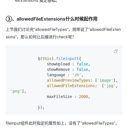
leExtensions”奠定基础。
③、allowedFileExtensions什么时候起作用
上节我们讨论完“allowedFileTypes”，捎带说了“allowedFileExten
sions”，那么如何让后缀进行check呢？
            $(
this
).
fileinput
({

                showUpload : 
false
,

                showRemove : 
false
,

                language : 
'zh'
,

allowedPreviewTypes
: [
'image'
],

allowedFileExtensions
:  [
'jpg'
, 
'png'
],

                maxFileSize : 
2000
,

            });
fileinput组件此时指定的属性如上，没有了“allowedFileTypes”，