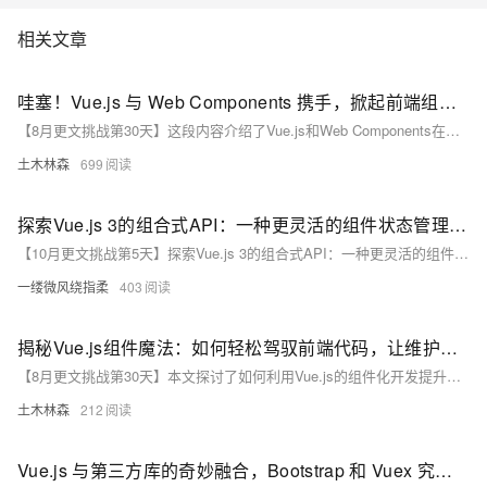
相关文章
哇塞！Vue.js 与 Web Components 携手，掀起前端组件复用风暴，震撼你的开发世界！
【8月更文挑战第30天】这段内容介绍了Vue.js和Web Components在前端开发中的优势及二者结合的可能性。Vue.js提供高效简洁的组件化开发，单个组件包含模板、脚本和样式，方便构建复杂用户界面。Web Components作为新兴技术标准，利用自定义元素、Shadow DOM等技术创建封装性强的自定义HTML元素，实现跨框架复用。结合二者，不仅增强了Web Components的逻辑和交互功能，还实现了Vue.js组件在不同框架中的复用，提高了开发效率和可维护性。未来前端开发中，这种结合将大有可为。
土木林森
699
探索Vue.js 3的组合式API：一种更灵活的组件状态管理方式
【10月更文挑战第5天】探索Vue.js 3的组合式API：一种更灵活的组件状态管理方式
一缕微风绕指柔
403
揭秘Vue.js组件魔法：如何轻松驾驭前端代码，让维护变得轻而易举？
【8月更文挑战第30天】本文探讨了如何利用Vue.js的组件化开发提升前端代码的可维护性。组件化开发将复杂页面拆分为独立、可复用的组件，提高开发效率和代码可维护性。Vue.js支持全局及局部组件注册，并提供了多种组件间通信方式如props、事件等。通过示例展示了组件定义、数据传递及复用组合的方法，强调了组件化开发在实际项目中的重要性。
土木林森
212
Vue.js 与第三方库的奇妙融合，Bootstrap 和 Vuex 究竟能带来何种意想不到的变革？