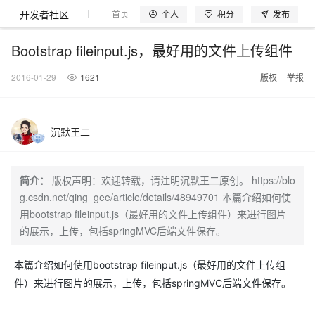
开发者社区
个人
积分
发布
首页
模型体验
探索云世界
问产品
动手实
Bootstrap fileinput.js，最好用的文件上传组件
2016-01-29
1621
版权
举报
大模型
产品
解决方案
权益
定价
云市场
伙伴
服务
了解阿里云
产品动态
精
精选解决方案
普
产
精
成
售
为
AI
价
数
成
企
天
AI
配
基
产
阿
市
创
专
服
开
加
沉默王二
千问AI平台
大模型
阿里云 OPC
选
惠
品
选
为
前
什
特
格
据
为
业
池
场
置
础
品
里
场
新
业
务
发
入
创新助力计
千问办公，解锁你的工作
千问官方 MaaS 平台
睿译宝，AI翻译排
Qwen Audio：打造专属 AI 语音助手
为企业打
一句话生成原生可编辑精美 PPT 文稿
NEW
NEW
Qwen3.8-
产
上
定
商
销
咨
么
惠
计
与
产
增
大
景
报
软
伙
云
活
加
服
伙
者
我
划
企业级Agent产品，直接交付可用成果
Max 模型上
上传文档即自动完成翻译和格式还原
Qwen-Audio-3.0-Realtime 端到端实时语音角色扮演
输入一句话想法, 轻松生成专业的 PPT
品
云
价
城
售
询
选
算
API
品
值
赛
体
价
件
伴
认
动
速
务
伴
社
们
简介：
版权声明：欢迎转载，请注明沉默王二原创。 https://blo
线
至高可申
智
伙
择
器
伙
服
验
器
合
证
合
区
Agency Agents：拥有专属领域专家
GLM-5.2：长任务时代开源旗舰模型
即刻拥有 DeepSeek-V4-Pro
一键部
HOT
g.csdn.net/qing_gee/article/details/48949701 本篇介绍如何使
大模型
启
精选产品
精选解决方案
大
普
在
域
云
2026
上
请百万元
数
伴
阿
伴
务
作
作
多领域专家智能体,一键组建 AI 虚拟交付团队
Open
真正可用的 1M 上下文,一次完成代码全链路开发
轻松解锁专属 DeepSeek-V4-Pro
一键购买专属联机服务器，轻松开启游戏
了解云产品的定价详情
AI
用bootstrap fileinput.js（最好用的文件上传组件）来进行图片
模
惠
线
名
服
阿里
云
据
AI
网
AI
Windows
域
Careers
Token 补
里
计
计
Search 向量
普
自助选配和估算价格
一站式生成采
人工智能与机器学习
AI
型
上
服
与
务
云峰
场
集
的展示，上传，包括springMVC后端文件保存。
Coding
站
算
名
分
产
企
大
博
云
HappyHorse 打造一站式影视创作平台
Hermes Agent，打造自进化智能体
5 分钟轻松部署
划
划
漫剧工坊：一站式动画创作平台
贴，五大
检索版支持
HOT
惠
服
云
务
网
器
会
景
宝塔
社
建
法
文本
图
语
智能编程，一键
销
品
业
模
文
云
视频检索
可视化编排打通从文字构思到成片全链路闭环
自主进化，持久记忆，越用越聪明
从聊天伙伴进化为能主动干活的本地数字员工
快速生产连贯的高质量长漫剧
权
手
权益加速
计算
互联网应用开发
务
官
站
ECS
组
Linux
商
会
设
大
伙
生
支
型
生成
片
音
本篇介绍如何使用bootstrap fileinput.js（最好用的文件上传组
Pipeline 功
益
阿里
阿
Al
上
价
机
平
方
合
标
招
提供智能易用的域名
安全可靠、弹性
OPC 成
赛
问
AI
伴
态
持
认
能
售
快速拥有专属 OpenClaw
Claude Code + GStack 打造工程团队
和
低代码高效构建企业门户网站
识
10 分钟搭建微信、支付宝小程序
云
里
MaaS
三
CentOS
件）来进行图片的展示，上传，包括springMVC后端文件保存。
至高享 1亿+免费 tok
大数据
台
力
购
容器
成
多
什
格
聘
答
电
集
计
证
功
MaaS
云
服务
让AI从“聊天伙伴”进化为能干活的“数字员工”
要
安装技能 GStack，拥有专属 AI 工程团队
以可视化方式快速构建移动和 PC 门户网站
备
高效部署网站，快速应用到小程序
后
视
别
百
荐
端
么
云
千
对
覆盖90
咨
本
优
商
成
划
Docker
应用身份服
产品
中
伙伴
素
案
校
阿
现代化应用
炼
小
是
开
电
问
象
Qwen3.8-
Kimi-
云服务器38元/年起，超