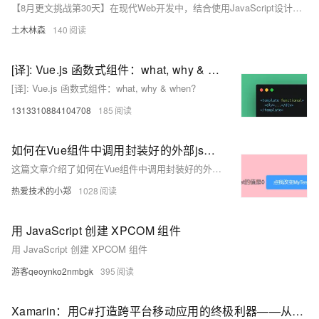
【8月更文挑战第30天】在现代Web开发中，结合使用JavaScript设计模式与框架如Vue.js能显著提升代码质量和项目的可维护性。本文探讨了常见JavaScript设计模式及其在Vue.js中的应用。通过具体示例介绍了工厂模式、单例模式和策略模式的应用场景及其实现方法。例如，工厂模式通过`NavFactory`根据用户角色动态创建不同的导航栏组件；单例模式则通过全局事件总线`eventBus`实现跨组件通信；策略模式用于处理不同的表单验证规则。这些设计模式的应用不仅提高了代码的复用性和可维护性，还使得Vue应用更加模块化和灵活。
土木林森
140
[译]: Vue.js 函数式组件：what, why & when?
[译]: Vue.js 函数式组件：what, why & when?
1313310884104708
185
如何在Vue组件中调用封装好的外部js文件方法
这篇文章介绍了如何在Vue组件中调用封装好的外部js文件方法，包括在Vue项目中全局引入外部js文件，并在组件中通过this.$myMethod()的方式调用外部js文件中定义的方法。
热爱技术的小郑
1028
用 JavaScript 创建 XPCOM 组件
用 JavaScript 创建 XPCOM 组件
游客qeoynko2nmbgk
395
Xamarin：用C#打造跨平台移动应用的终极利器——从零开始构建你的第一个iOS与Android通用App，体验前所未有的高效与便捷开发之旅