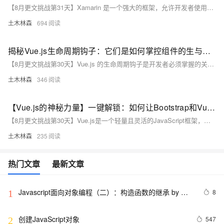
【8月更文挑战第31天】Xamarin 是一个强大的框架，允许开发者使用单一的 C# 代码库构建高性能的原生移动应用，支持 iOS、Android 和 Windows 平台。作为微软的一部分，Xamarin 充分利用了 .NET 框架的强大功能，提供了丰富的 API 和工具集，简化了跨平台移动应用开发。本文通过一个简单的示例应用介绍了如何使用 Xamarin.Forms 快速创建跨平台应用，包括设置开发环境、定义用户界面和实现按钮点击事件处理逻辑。这个示例展示了 Xamarin.Forms 的基本功能，帮助开发者提高开发效率并实现一致的用户体验。
土木林森
694
揭秘Vue.js生命周期钩子：它们是如何掌控组件的生与死？
【8月更文挑战第30天】Vue.js 的生命周期钩子是开发者必须掌握的关键概念，它涵盖了组件从创建、挂载、更新到销毁的整个过程，提供了在特定时机操作DOM、获取数据或执行逻辑的能力。从 `beforeCreate` 到 `unmounted`，每个阶段都有特定的任务：如 `created` 适合异步数据获取，`mounted` 用于DOM操作，而 `beforeUnmount` 则用于清理资源。
土木林森
346
【Vue.js的神秘力量】一键解锁：如何让Bootstrap和Vuex成为你的开发超能力？
【8月更文挑战第30天】Vue.js是一个轻量且灵活的JavaScript框架，易于上手且功能强大。为提高开发效率和应用交互性，常需集成第三方库。本文介绍如何在Vue.js项目中集成Bootstrap和Vuex，及其它常见第三方库。Bootstrap提供响应式设计和预制组件，通过安装插件和引入CSS/JS即可集成；Vuex作为官方状态管理库，通过安装并创建store来管理组件状态。此外，Vue.js还可轻松集成Axios和Vue Router等库，提升HTTP请求和页面路由功能。合理选择和集成第三方库能显著提升开发效率，但需保持代码可维护性和可读性。
土木林森
235
热门文章
最新文章
Javascript面向对象编程（二）：构造函数的继承 by 阮
8
1
一峰
创建JavaScript对象
547
2