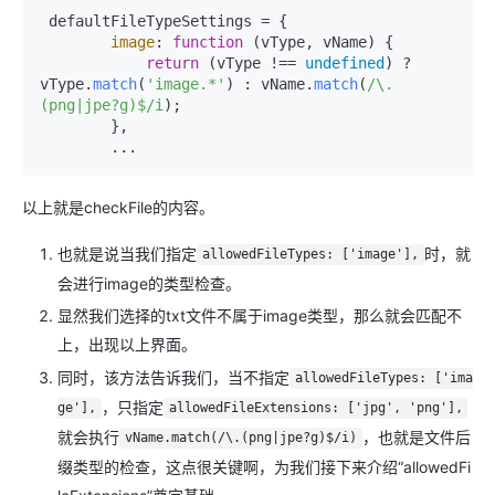
 defaultFileTypeSettings = {

image
: 
function
 (
vType, vName
) {

return
 (vType !== 
undefined
) ? 
vType.
match
(
'image.*'
) : vName.
match
(
/\.
(png|jpe?g)$/i
);

        },

        ...
以上就是checkFile的内容。
也就是说当我们指定
时，就
allowedFileTypes: ['image'],
会进行image的类型检查。
显然我们选择的txt文件不属于image类型，那么就会匹配不
上，出现以上界面。
同时，该方法告诉我们，当不指定
allowedFileTypes: ['ima
，只指定
ge'],
allowedFileExtensions: ['jpg', 'png'],
就会执行
，也就是文件后
vName.match(/\.(png|jpe?g)$/i)
缀类型的检查，这点很关键啊，为我们接下来介绍“allowedFi