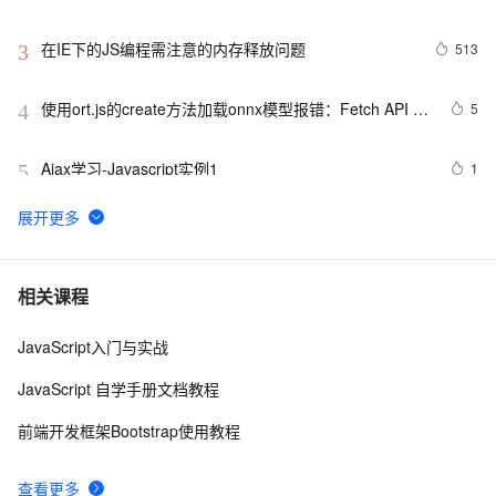
在IE下的JS编程需注意的内存释放问题
513
3
使用ort.js的create方法加载onnx模型报错：Fetch API 
5
4
cannot load file…… URL scheme “file“ is not supported.
Ajax学习-Javascript实例1
1
5
【01】完成新年倒计时页面-蛇年新年快乐倒计时领取礼
9
6
物放烟花html代码优雅草科技央千澈写采用
html5+div+CSS+JavaScript-优雅草卓伊凡-做一条关于新
JavaScript 技术篇-js获取表格元素tr、th、td相对于父节
4
7
相关课程
年的代码分享给你们-为了C站的分拼一下子
点的索引。
JavaScript入门与实战
JavaScript中的Math对象
660
8
JavaScript 自学手册文档教程
详细js 正则的解释
1
9
前端开发框架Bootstrap使用教程
javascript：FF/Chrome 与 IE 动态加载元素的区别
1
10
查看更多