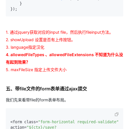
AI
媲
音
从文本、图片
    }

应
美
视
});
用
235B
频
超
模
通
强
依托云原生高可用架构,实现
型
话
辅
10
助，
用1%尺寸在特定领
构建支持
1. 通过jquery获取对应的input file，然后执行fileinput方法。
分
Bolt.diy
2. showUpload 设置是否有上传按钮。
钟
即
一
构
在
刻
步
建
3. language指定汉化
聊
拥
搞
大
4. allowedFileTypes 、allowedFileExtensions 不知道为什么没
天
有
定
模
有起到效果？
系
DeepSeek-
创
型
5. maxFileSize 指定上传文件大小
统
R1
意
应
中
满
建
用
增
血
站
的
加
版
安
通过自然语言
五、带file文件的form表单通过ajax提交
一
全
多种方案随心选，轻松解
个
防
我们先来看带file的form表单布局。
AI
护
助
体
手
系
<form class=
"form-horizontal required-validate"
在企业官网、通讯软件中为客
通过阿里
action=
"${ctx}/save?