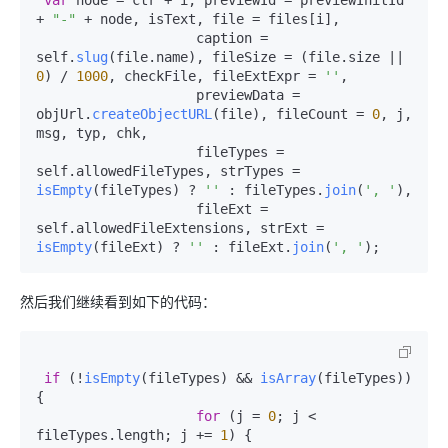
+ 
"-"
 + node, isText, file = files[i],

                    caption = 
self.
slug
(file.
name
), fileSize = (file.
size
 || 
0
) / 
1000
, checkFile, fileExtExpr = 
''
,

                    previewData = 
objUrl.
createObjectURL
(file), fileCount = 
0
, j, 
msg, typ, chk,

                    fileTypes = 
self.
allowedFileTypes
, strTypes = 
isEmpty
(fileTypes) ? 
''
 : fileTypes.
join
(
', '
),

                    fileExt = 
self.
allowedFileExtensions
, strExt = 
isEmpty
(fileExt) ? 
''
 : fileExt.
join
(
', '
);
然后我们继续看到如下的代码：
if
 (!
isEmpty
(fileTypes) && 
isArray
(fileTypes)) 
{

for
 (j = 
0
; j < 
fileTypes.
length
; j += 
1
) {
