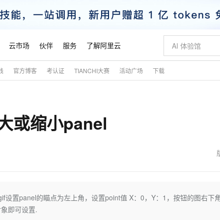
云市场
伙伴
服务
了解阿里云
践
官方博客
考认证
TIANCHI大赛
活动广场
下载
AI 特惠
数据与 API
成为产品伙伴
企业增值服务
最佳实践
价格计算器
AI 场景体
基础软件
产品伙伴合
阿里云认证
市场活动
配置报价
大模型
自助选配和估算价格
新方式
睿译宝，AI翻译排版一步到位
智启 AI 普惠权益
产品生态集成认证中心
企业支持计划
云上春晚
域名与网站
千问官方 MaaS 平台，为开发者和 Agent 而生，新用户赠送 1 亿 + tokens 额度
Qwen Aud
AI Coding
阿里云Maa
2026 阿里云
云服务器 E
为企业打
数据集
Windows
大模型认证
模型
NEW
NEW
大或缩小panel
交付可用成果
值低价云产品抢先购
上传文档即自动完成翻译和格式还原
至高享 1亿+免费 tokens，加速 Al 应用落地
提供智能易用的域名与建站服务
智能编程，一键
安全可靠、
产品生态伙伴
专家技术服务
云上奥运之旅
弹性计算合作
阿里云中企出
手机三要素
宝塔 Linux
全部认证
价格优势
有专属领域专家
GLM-5.2：长任务时代开源旗舰模型
阿里云 OPC 创新助力计划
千问大模型
即刻拥有 DeepS
AI 电商营销
对象存储 O
大模型
产品生态伙伴工作台
企业增值服务台
云栖战略参考
云存储合作计
云栖大会
身份实名认证
CentOS
训练营
推动算力普惠，释放技术红利
最高返9万
多领域专家智能体,一键组建 AI 虚拟交付团队
快速构建应用程序和网站，即刻迈出上云第一步
至高百万元 Token 补贴，加速一人公司成长
多元化、高性能、安全可靠的大模型服务
真正可用的 1M 上下文,一次完成代码全链路开发
轻松解锁专属 Dee
从图文生成到
云上的中国
数据库合作计
活动全景
短信
Docker
图片和
站式影视创作平台
Hermes Agent，打造自进化智能体
Token Plan 模型订阅计划
数字证书管理服务（原SSL证书）
5 分钟轻松部署
AI 广告创作
无影云电脑
企业成长
NEW
信息公告
看见新力量
云网络合作计
OCR 文字识别
JAVA
证享300元代金券
可视化编排打通从文字构思到成片全链路闭环
全托管，含MySQL、PostgreSQL、SQL Server、MariaDB多引擎
自主进化，持久记忆，越用越聪明
Qwen3.8-Max 首发尝鲜，限时加量 10 倍，夜间低至2折
实现全站HTTPS，呈现可信的WEB访问
图文、视频一
随时随地安
魔搭 Mode
Kimi-K3
HappyHors
NEW
loud
服务实践
官网公告
金融模力时刻
Salesforce O
版
发票查验
全能环境
Claude Code + GStack 打造工程团队
千问办公，限时限量积分加倍
Qoder
低代码高效构
AI 建站
短信服务
设置panel的瞄点为左上角，设置point值 X：0，Y：1，按钮的图右下
型
NEW
作计划
Kimi 最新旗舰模型，长程编程与推理利器
让文字生成流
计划
创新中心
魔搭 ModelSc
健康状态
理服务
让AI从“聊天伙伴”进化为能干活的“数字员工”
安装技能 GStack，拥有专属 AI 工程团队
你的AI工作搭子，覆盖日常办公高频场景
面向真实软件的智能体编程平台
0 代码专业建
对象即可设置.
客户案例
天气预报查询
操作系统
态合作计划