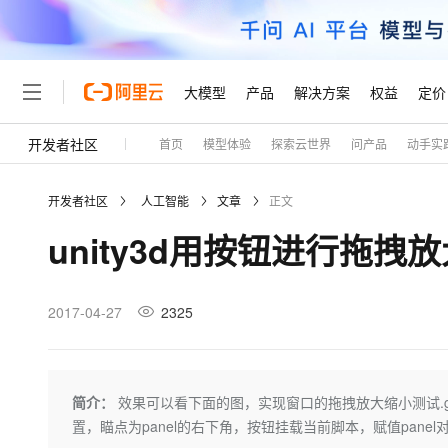
大模型
产品
解决方案
权益
定价
开发者社区
首页
模型体验
探索云世界
问产品
动手实
大模型
产品
解决方案
权益
定价
云市场
伙伴
服务
了解阿里云
精选产品
精选解决方案
普惠上云
产品定价
精选商城
成为销售伙伴
售前咨询
为什么选择阿里云
千问AI平台
开发者社区
人工智能
文章
正文
了解云产品的定价详情
大模型服务平台百炼
千问办公，解锁你的工作
普惠上云 官方力荐
分销伙伴
在线服务
网站建设
什么是云计算
大
unity3d用按钮进行拖拽放
大模型服务与应用平台
企业级Agent产品，直接
云服务器38元/年起，超
咨询伙伴
多端小程序
技术领先
云上成本管理
售后服务
轻量应用服务器
Agency Agents：拥
官方推荐返现计划
大模型
精选产品
精选解决方案
Salesforce 国际版订阅
稳定可靠
管理和优化成本
推荐新用户得奖励，单订单
销售伙伴合作计划
2017-04-27
2325
自助服务
友盟天域
安全合规
人工智能与机器学习
AI
文本生成
云数据库 RDS
HappyHorse 打造一
云工开物
无影生态合作计划
在线服务
观测云
分析师报告
高校专属算力普惠，学生认
计算
互联网应用开发
Qwen3.8-Max
HOT
Salesforce On Alibaba C
工单服务
Tuya 物联网平台阿里云
研究报告与白皮书
人工智能平台 PAI
快速拥有专属 OpenClaw
简介：
效果可以看下面的图，实现窗口的拖拽放大缩小测试.gif
大模
Consulting Partner 合
大数据
容器
智能体时代全能旗舰模型
免费试用
短信专区
一站式AI开发、训练和推
置，瞄点为panel的右下角，按钮挂载当前脚本，赋值panel
蓝凌 OA
AI 大模型销售与服务生
现代化应用