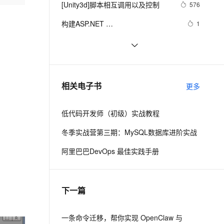
安全
[Unity3d]脚本相互调用以及控制
我要投诉
e-1.1-I2V
Cosyvoice-V3-Flash
576
PolarDB
上云场景组合购
Milvus 弹性伸缩功能新增节
伴
漫剧创作，剧本、分镜、视频高效生成
100%兼容MySQL、PostgreSQL，兼容Oracle，支持集中和分布式
覆盖90%+业务场景，专享组合折扣价
点支持范围
畅自然，细节丰富
高表现力语音合成大模型，语音克隆听感自然
VPN
构建ASP.NET 
1
MVC4+EF5+EasyUI+Unity2.x注入的
云聚AI 严选权益
AI 原生数据库服务发布
SSL 证书
透视与正交之外的奇妙视界：深入解
16
2V
Fun-ASR
后台管理系统（26）-权限管理系统-
，一键激活高效办公新体验
上边界网络安全防护产品
精选AI产品，从模型到应用全链提效
Agent 数据网关
析Unity游戏开发中的相机与视角控
文戏情感细腻自然，动作戏激烈拳拳到肉，实现更强表演能力
支持中英文自由切换，具备更强的噪声鲁棒性
堡垒机
分配角色给用户
unity3d 学习笔记（两）
5
制艺术，探索打造沉浸式玩家体验的
AI 用量加速计划
云原生数据库 PolarDB
防火墙
奥秘与技巧
、识别商机，让客服更高效、服务更出色。
unity3d UGUI的down与up弹窗，松开
新老同享，达量后返
Agentic Database 发布
3
相关电子书
更多
时关闭窗口处理机制
主机安全
应用
低代码开发师（初级）实战教程
千问办公
NEW
AI 应用及服务市场
的智能体编程平台
一站式AI生产力平台
冬季实战营第三期：MySQL数据库进阶实战
AI 应用
伶鹊
阿里巴巴DevOps 最佳实践手册
企业级人与Agent协作平台，接入和调度多个数字员工
智能客服平台，对话机器人、对话分析、智能外呼
大模型
大模型服务平台百炼 - 全妙
自然语言处理
下一篇
应用创作平台
多模态内容创作工具，已接入 DeepSeek
数据标注
机器学习
一条命令迁移，帮你实现 OpenClaw 与