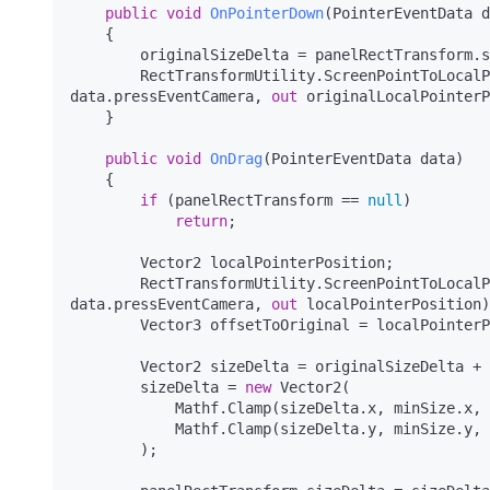
public
void
OnPointerDown
(
PointerEventData d
    {

        originalSizeDelta = panelRectTransform.sizeDelta;

        RectTransformUtility.ScreenPointToLocalPointInRectangle(panelRectTransform, data.position, 
data.pressEventCamera, 
out
 originalLocalPointerP
    }

public
void
OnDrag
(
PointerEventData data
)
    {

if
 (panelRectTransform == 
null
)

return
;

        Vector2 localPointerPosition;

        RectTransformUtility.ScreenPointToLocalPointInRectangle(panelRectTransform, data.position, 
data.pressEventCamera, 
out
 localPointerPosition)
        Vector3 offsetToOriginal = localPointerPosition - originalLocalPointerPosition;

        Vector2 sizeDelta = originalSizeDelta + 
        sizeDelta = 
new
 Vector2(

            Mathf.Clamp(sizeDelta.x, minSize.x, maxSize.x),

            Mathf.Clamp(sizeDelta.y, minSize.y, maxSize.y)

        );
