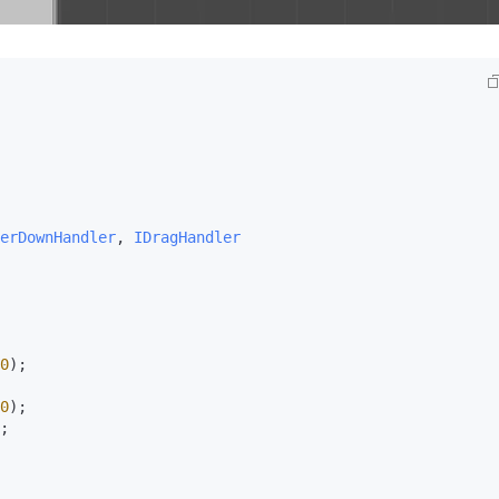
erDownHandler
, 
IDragHandler
0
);

0
);

;
