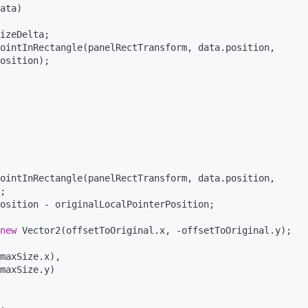
ata
)
osition);

;

new
 Vector2(offsetToOriginal.x, -offsetToOriginal.y);
