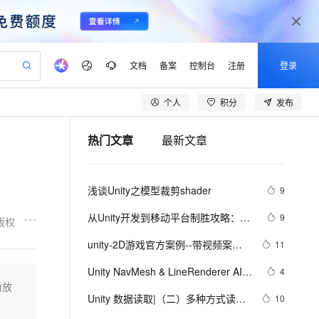
文档
备案
控制台
注册
登录
个人
积分
发布
验
作计划
器
AI 活动
专业服务
服务伙伴合作计划
开发者社区
加入我们
产品动态
服务平台百炼
阿里云 OPC 创新助力计划
热门文章
最新文章
一站式生成采购清单，支持单品或批量购买
io：打造专属 AI 语音助手
S产品伙伴计划（繁花）
峰会
CS
造的大模型服务与应用开发平台
一句话生成原生可编辑精美 PPT 文稿
AI 生产力先锋
Al MaaS 服务伙伴赋能合作
域名
博文
Careers
至高可申请百万元
Qwen3.8-Max 模型上线
开启高性价比 AI 编程新体验
弹性可伸缩的云计算服务
Qwen-Audio-3.0-Realtime 端到端实时语音角色扮演
输入一句话想法, 轻松生成专业的 PPT
先锋实践拓展 AI 生产力的边界
Token 补贴，五大权
计划
海大会
伙伴信用分合作计划
商标
问答
社会招聘
浅谈Unity之模型裁剪shader
9
益加速 OPC 成功
eek-V4-Pro
SS
一键部署幻兽帕鲁游戏服务器
飞天发布时刻
HOT
Open Search 向量检索版支
划
备案
电子书
校园招聘
pSeek-V4-Pro
视频创作，一键激活电商全链路生产力
稳定、安全、高性价比、高性能的云存储服务
一键购买专属联机服务器，轻松开启游戏
所见，即是所愿
持视频检索 Pipeline 功能
更多支持
从Unity开发到移动平台制胜攻略：全
9
版权
划
公司注册
镜像站
视频生成
语音识别与合成
面解析iOS与Android应用发布流程，
专属 QwenPaw
漫剧工坊：一站式动画创作平台
AI 实训营
HOT
应用身份服务 (IDaaS)
unity-2D游戏官方案例--带视频案例
11
合作伙伴培训与认证
助你轻松掌握跨平台发布技巧，打造
划
上云迁移
站生成，高效打造优质广告素材
全接入的云上超级电脑
从聊天伙伴进化为能主动干活的本地数字员工
快速生产连贯的高质量长漫剧
从基础到进阶，Agent 创客手把手教你
OpenClaw 管理能力上线
（1）（层级渲染，物理碰撞，粒子
lScope
爆款手游不是梦——性能优化、广告
我要反馈
e-1.1-T2V
Qwen3-TTS-Flash
Unity NavMesh & LineRenderer AI寻
4
查询合作伙伴
动画，UI等多位基础一体化）
n Alibaba Cloud ISV 合作
代维服务
建企业门户网站
10 分钟搭建微信、支付宝小程序
集成与内购设置全包含
角放
MaxCompute MaxFrame 提
路及导航路径的绘制
畅细腻的高质量视频
离线语音合成大模型，多语言方言自适应，低延迟高稳定
创新加速
Unity 数据读取|（二）多种方式读取
ope
登录合作伙伴管理后台
10
我要建议
站，无忧落地极速上线
以可视化方式快速构建移动和 PC 门户网站
国内短信简单易用，安全可靠，秒级触达，全球覆盖200+国家和地区。
高效部署网站，快速应用到小程序
供自动弹性内存功能
文本文件