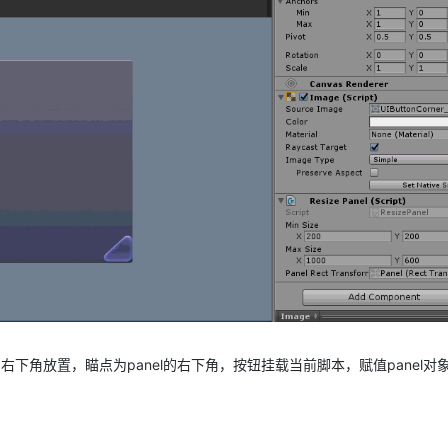
AI 应用
10分钟微调：让0.6B模型媲美235B模
多模态数据信
型
依托云原生高可用架构,实现Dify私有化部署
用1%尺寸在特定领域达到大模型90%以上效果
一个 AI 助手
超强辅助，Bol
即刻拥有 DeepSeek-R1 满血版
在企业官网、通讯软件中为客户提供 AI 客服
多种方案随心选，轻松解锁专属 DeepSeek
的图右下角放置，瞄点为panel的右下角，按钮挂载当前脚本，赋值panel对