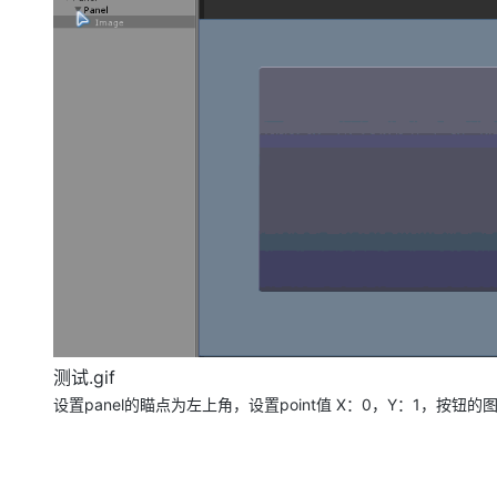
大模型解决方案
迁移与运维管理
快速部署 Dify，高效搭建 
专有云
10 分钟在聊天系统中增加
测试.gif
设置panel的瞄点为左上角，设置point值 X：0，Y：1，按钮