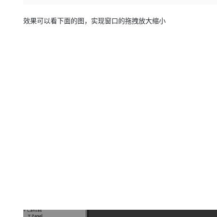
存储
天池大赛
Qwen3.7-Plus
云解析DNS
解决方案免费试用 新老
电子合同
最高领取价值200元试用
能看、能想、能动手的多模
安全
网络与CDN
效果可以看下面的图，实现窗口的拖拽放大缩小
AI 算法大赛
畅捷通
大数据开发治理平台 Data
AI 产品 免费试用
网络
安全
云开发大赛
Qwen3-VL-Plus
Tableau 订阅
1亿+ 大模型 tokens 和 
可观测
入门学习赛
中间件
AI空中课堂在线直播课
容器服务 Kubernetes 版
140+云产品 免费试用
上云与迁云
提供一站式管理容器应用的 K
产品新客免费试用，最长1
数据库
生态解决方案
大模型服务
企业出海
大模型ACA认证体验
大数据计算
助力企业全员 AI 认知与能
行业生态解决方案
千问AI平台-Token Plan
政企业务
媒体服务
开发者生态解决方案
企业服务与云通信
千问AI平台-模型体验
AI 开发和 AI 应用解决
在线体验全尺寸、多种模态
域名与网站
Happy 系列大模型
终端用户计算
Serverless
开发工具