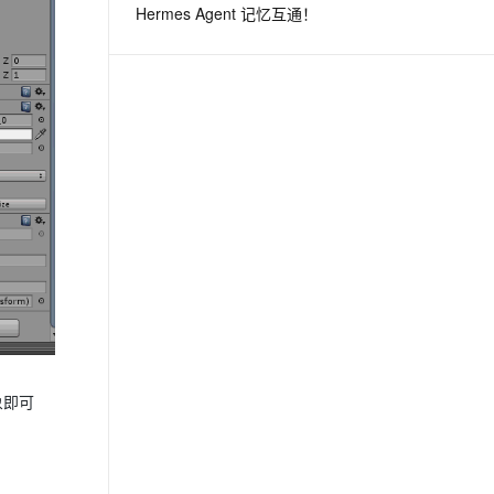
Hermes Agent 记忆互通！
息提取
与 AI 智能体进行实时音视频通话
从文本、图片、视频中提取结构化的属性信息
构建支持视频理解的 AI 音视频实时通话应用
t.diy 一步搞定创意建站
构建大模型应用的安全防护体系
通过自然语言交互简化开发流程,全栈开发支持
通过阿里云安全产品对 AI 应用进行安全防护
象即可