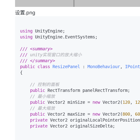
设置.png
using
using
 UnityEngine.EventSystems;

///
<summary>
///
 unity实现窗口的放大缩小
///
</summary>
public
class
ResizePanel
 : 
MonoBehaviour
, 
IPoint
{

// 控制的面板
public
 RectTransform panelRectTransform;

// 最小缩放
public
 Vector2 minSize = 
new
 Vector2(
120
, 
12
// 最大缩放
public
 Vector2 maxSize = 
new
 Vector2(
800
, 
60
private
 Vector2 originalLocalPointerPosition
private
 Vector2 originalSizeDelta;
