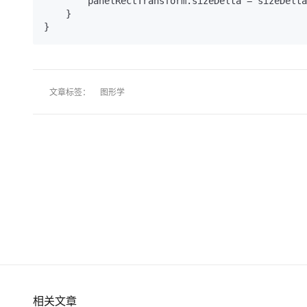
        panelRectTransform.sizeDelta = sizeDelta;

    }

文章标签：
图形学
相关文章