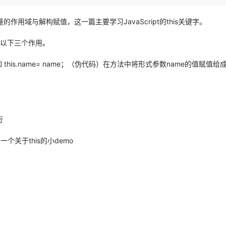
Deepseek-v4-pro
HappyHors
同享
万小智 AI 建站低至 15元/月
Qoder CN
AI 短剧/漫剧
云原生数据库 
快递物流查询
WordPress
成为服务伙
高校合作
点，立即开启云上创新
覆盖公网/内网、递归/权威、移动APP等全场景解析服务
送.CN域名，送备案服务码
基于千问大模型等，支持代码智能生成、研发智能问答
AI助力短剧
态智能体模型
旗舰 MoE 大模型，百万上下文与顶尖推理能力
图生视频，流
的作用域与解构赋值，这一篇主要学习JavaScript的this关键字。
Ubuntu
服务生态伙伴
云工开物
企业应用
Works
Night Plan 支持 Qwen 3.8-Max
云原生大数据计算服务 MaxCompute
AI 办公
容器服务 Kub
NEW
要有以下三个作用。
GLM-5.2
Wan2.7-T
Red Hat
30+ 款产品免费体验
Data Agent 驱动的一站式 Data+AI 开发治理平台
夜间 5 折，Qwen/Meoo/TokenPlan 客户专享
面向分析的企业级SaaS模式云数据仓库
AI智能应用
提供一站式管
科研合作
视觉 Coding、空间感知、多模态思考等全面升级
1M上下文，专为长程任务能力而生
ERP
堂（旗舰版）
SUSE
this.name= name；（伪代码）在方法中将形式参数name的值赋值给
智能客服
CRM
防护产品
2个月
自动承接线索
建站小程序
OA 办公系统
AI 应用构建
大模型原生
力提升
财税管理
模板建站
Qoder
大模型服务平台百炼-应用模版
HOT
NEW
行
面向真实软件
个人版上线、团队版降价；千问3.8-Max首发发尝鲜
丰富多元化的应用模版和解决方案
400电话
定制建站
写一个关于this的小demo
万有无界
大模型服务平台百炼-智能体
方案
广告营销
模板小程序
的模型效果
灵活可视化地构建企业级 Agent
定制小程序
秒悟
人工智能平台 PAI
APP 开发
云端极速 AI 
新一代 AI 视频生成模型，深度适配广告营销等场景
AI Native 的算法工程平台，一站式完成建模、训练、推理服务部署
建站系统