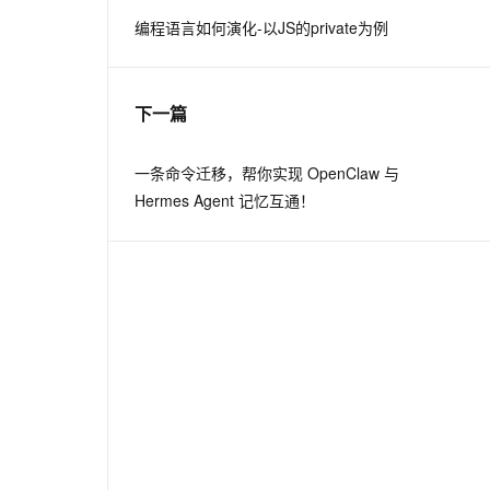
编程语言如何演化-以JS的private为例
息提取
与 AI 智能体进行实时音视频通话
从文本、图片、视频中提取结构化的属性信息
构建支持视频理解的 AI 音视频实时通话应用
下一篇
t.diy 一步搞定创意建站
构建大模型应用的安全防护体系
通过自然语言交互简化开发流程,全栈开发支持
通过阿里云安全产品对 AI 应用进行安全防护
一条命令迁移，帮你实现 OpenClaw 与
Hermes Agent 记忆互通！