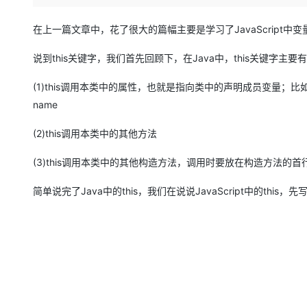
存储
天池大赛
Qwen3.7-Plus
云解析DNS
解决方案免费试用 新老
电子合同
最高领取价值200元试用
能看、能想、能动手的多模
安全
网络与CDN
在上一篇文章中，花了很大的篇幅主要是学习了JavaScript中变量
AI 算法大赛
畅捷通
大数据开发治理平台 Data
AI 产品 免费试用
网络
安全
云开发大赛
说到this关键字，我们首先回顾下，在Java中，this关键字主
Qwen3-VL-Plus
Tableau 订阅
1亿+ 大模型 tokens 和 
可观测
入门学习赛
中间件
AI空中课堂在线直播课
(1)this调用本类中的属性，也就是指向类中的声明成员变量；比如 
云防火墙
140+云产品 免费试用
name
上云与迁云
云原生的云上边界网络安全
产品新客免费试用，最长1
数据库
生态解决方案
大模型服务
(2)this调用本类中的其他方法
企业出海
大模型ACA认证体验
大数据计算
助力企业全员 AI 认知与能
行业生态解决方案
千问AI平台-Token Plan
(3)this调用本类中的其他构造方法，调用时要放在构造方法的首
政企业务
媒体服务
开发者生态解决方案
简单说完了Java中的this，我们在说说JavaScript中的this，先
企业服务与云通信
千问AI平台-模型体验
AI 开发和 AI 应用解决
在线体验全尺寸、多种模态
域名与网站
Happy 系列大模型
终端用户计算
Serverless
开发工具