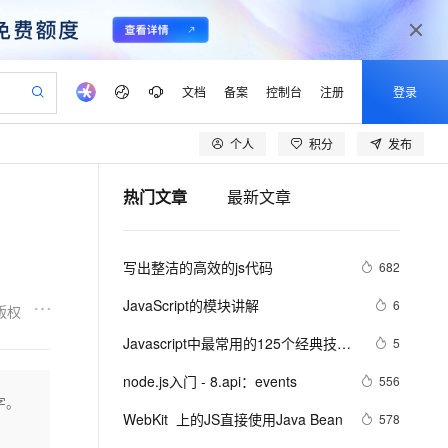
文档
备案
控制台
注册
登录
个人
积分
发布
验
作计划
器
AI 活动
专业服务
服务伙伴合作计划
开发者社区
加入我们
产品动态
服务平台百炼
阿里云 OPC 创新助力计划
热门文章
最新文章
一站式生成采购清单，支持单品或批量购买
io：打造专属 AI 语音助手
S产品伙伴计划（繁花）
峰会
CS
造的大模型服务与应用开发平台
一句话生成原生可编辑精美 PPT 文稿
AI 生产力先锋
Al MaaS 服务伙伴赋能合作
域名
博文
Careers
至高可申请百万元
Qwen3.8-Max 模型上线
开启高性价比 AI 编程新体验
弹性可伸缩的云计算服务
Qwen-Audio-3.0-Realtime 端到端实时语音角色扮演
输入一句话想法, 轻松生成专业的 PPT
先锋实践拓展 AI 生产力的边界
Token 补贴，五大权
计划
海大会
伙伴信用分合作计划
商标
问答
社会招聘
写出整洁的高效的js代码
682
益加速 OPC 成功
eek-V4-Pro
SS
一键部署幻兽帕鲁游戏服务器
飞天发布时刻
HOT
Open Search 向量检索版支
划
备案
电子书
校园招聘
pSeek-V4-Pro
视频创作，一键激活电商全链路生产力
稳定、安全、高性价比、高性能的云存储服务
一键购买专属联机服务器，轻松开启游戏
所见，即是所愿
持视频检索 Pipeline 功能
更多支持
JavaScript的模块讲解
6
版权
划
公司注册
镜像站
视频生成
语音识别与合成
专属 QwenPaw
漫剧工坊：一站式动画创作平台
AI 实训营
HOT
应用身份服务 (IDaaS)
Javascript中最常用的125个经典技…
5
合作伙伴培训与认证
划
上云迁移
站生成，高效打造优质广告素材
全接入的云上超级电脑
从聊天伙伴进化为能主动干活的本地数字员工
快速生产连贯的高质量长漫剧
从基础到进阶，Agent 创客手把手教你
OpenClaw 管理能力上线
lScope
我要反馈
e-1.1-T2V
Qwen3-TTS-Flash
node.js入门 - 8.api：events
556
查询合作伙伴
n Alibaba Cloud ISV 合作
代维服务
建企业门户网站
10 分钟搭建微信、支付宝小程序
字。
MaxCompute MaxFrame 提
畅细腻的高质量视频
离线语音合成大模型，多语言方言自适应，低延迟高稳定
创新加速
WebKit  上的JS直接使用Java Bean
ope
登录合作伙伴管理后台
578
我要建议
站，无忧落地极速上线
以可视化方式快速构建移动和 PC 门户网站
国内短信简单易用，安全可靠，秒级触达，全球覆盖200+国家和地区。
高效部署网站，快速应用到小程序
供自动弹性内存功能