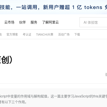
云市场
伙伴
服务
了解阿里云
践
官方博客
考认证
TIANCHI大赛
活动广场
下载
AI 特惠
数据与 API
成为产品伙伴
企业增值服务
最佳实践
价格计算器
AI 场景体
基础软件
产品伙伴合
阿里云认证
市场活动
配置报价
大模型
自助选配和估算价格
新方式
睿译宝，AI翻译排版一步到位
智启 AI 普惠权益
产品生态集成认证中心
企业支持计划
云上春晚
域名与网站
千问官方 MaaS 平台，为开发者和 Agent 而生，新用户赠送 1 亿 + tokens 额度
Qwen Aud
AI Coding
阿里云Maa
2026 阿里云
云服务器 E
为企业打
数据集
Windows
大模型认证
模型
NEW
NEW
（原创）
交付可用成果
值低价云产品抢先购
上传文档即自动完成翻译和格式还原
至高享 1亿+免费 tokens，加速 Al 应用落地
提供智能易用的域名与建站服务
智能编程，一键
安全可靠、
产品生态伙伴
专家技术服务
云上奥运之旅
弹性计算合作
阿里云中企出
手机三要素
宝塔 Linux
全部认证
价格优势
有专属领域专家
GLM-5.2：长任务时代开源旗舰模型
阿里云 OPC 创新助力计划
千问大模型
即刻拥有 DeepS
AI 电商营销
对象存储 O
大模型
产品生态伙伴工作台
企业增值服务台
云栖战略参考
云存储合作计
云栖大会
身份实名认证
CentOS
训练营
推动算力普惠，释放技术红利
最高返9万
多领域专家智能体,一键组建 AI 虚拟交付团队
快速构建应用程序和网站，即刻迈出上云第一步
至高百万元 Token 补贴，加速一人公司成长
多元化、高性能、安全可靠的大模型服务
真正可用的 1M 上下文,一次完成代码全链路开发
轻松解锁专属 Dee
从图文生成到
云上的中国
数据库合作计
活动全景
短信
Docker
图片和
站式影视创作平台
Hermes Agent，打造自进化智能体
Token Plan 模型订阅计划
数字证书管理服务（原SSL证书）
5 分钟轻松部署
AI 广告创作
无影云电脑
企业成长
NEW
信息公告
看见新力量
云网络合作计
OCR 文字识别
JAVA
证享300元代金券
可视化编排打通从文字构思到成片全链路闭环
全托管，含MySQL、PostgreSQL、SQL Server、MariaDB多引擎
自主进化，持久记忆，越用越聪明
Qwen3.8-Max 首发尝鲜，限时加量 10 倍，夜间低至2折
实现全站HTTPS，呈现可信的WEB访问
图文、视频一
随时随地安
魔搭 Mode
Kimi-K3
HappyHors
NEW
loud
服务实践
官网公告
金融模力时刻
Salesforce O
版
发票查验
全能环境
Claude Code + GStack 打造工程团队
千问办公，限时限量积分加倍
Qoder
低代码高效构
AI 建站
短信服务
ipt中变量的作用域与解构赋值，这一篇主要学习JavaScript的this关键
型
NEW
作计划
Kimi 最新旗舰模型，长程编程与推理利器
让文字生成流
计划
创新中心
魔搭 ModelSc
健康状态
理服务
让AI从“聊天伙伴”进化为能干活的“数字员工”
安装技能 GStack，拥有专属 AI 工程团队
你的AI工作搭子，覆盖日常办公高频场景
面向真实软件的智能体编程平台
0 代码专业建
字主要有以下三个作用。
客户案例
天气预报查询
操作系统
态合作计划