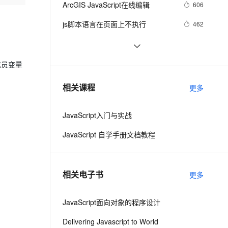
安全
ArcGIS JavaScript在线编辑
我要投诉
e-1.1-I2V
Cosyvoice-V3-Flash
606
PolarDB
上云场景组合购
Milvus 弹性伸缩功能新增节
伴
漫剧创作，剧本、分镜、视频高效生成
100%兼容MySQL、PostgreSQL，兼容Oracle，支持集中和分布式
覆盖90%+业务场景，专享组合折扣价
点支持范围
畅自然，细节丰富
高表现力语音合成大模型，语音克隆听感自然
VPN
js脚本语言在页面上不执行
462
ernetes 版 ACK
云聚AI 严选权益
AI 原生数据库服务发布
SSL 证书
Visual Studio正式支持jQuery 
3
2V
Fun-ASR
，一键激活高效办公新体验
理容器应用的 K8s 服务
精选AI产品，从模型到应用全链提效
Agent 数据网关
JavaScript程式库
文戏情感细腻自然，动作戏激烈拳拳到肉，实现更强表演能力
支持中英文自由切换，具备更强的噪声鲁棒性
堡垒机
【Javascript Demo】一个日期下拉
480
成员变量
AI 用量加速计划
云原生数据库 PolarDB
菜单的实现
防火墙
、识别商机，让客服更高效、服务更出色。
密码强度应用(js)
新老同享，达量后返
Agentic Database 发布
6
相关课程
更多
主机安全
应用
JavaScript入门与实战
千问办公
NEW
AI 应用及服务市场
的智能体编程平台
一站式AI生产力平台
JavaScript 自学手册文档教程
AI 应用
伶鹊
企业级人与Agent协作平台，接入和调度多个数字员工
智能客服平台，对话机器人、对话分析、智能外呼
大模型
相关电子书
更多
大模型服务平台百炼 - 全妙
自然语言处理
应用创作平台
多模态内容创作工具，已接入 DeepSeek
JavaScript面向对象的程序设计
数据标注
机器学习
Delivering Javascript to World