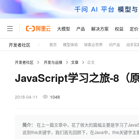
大模型
产品
解决方案
权益
定价
开发者社区
首页
模型体验
探索云世界
问产品
动手实
大模型
产品
解决方案
权益
定价
云市场
伙伴
服务
了解阿里云
精选产品
精选解决方案
普惠上云
产品定价
精选商城
成为销售伙伴
售前咨询
为什么选择阿里云
千问AI平台
开发者社区
开发与运维
文章
正文
了解云产品的定价详情
大模型服务平台百炼
千问办公，解锁你的工作
普惠上云 官方力荐
分销伙伴
在线服务
网站建设
什么是云计算
大
JavaScript学习之旅-8
大模型服务与应用平台
企业级Agent产品，直接
云服务器38元/年起，超
咨询伙伴
多端小程序
技术领先
云上成本管理
售后服务
轻量应用服务器
Agency Agents：拥
官方推荐返现计划
大模型
精选产品
精选解决方案
Salesforce 国际版订阅
稳定可靠
管理和优化成本
推荐新用户得奖励，单订单
销售伙伴合作计划
2018-04-11
1048
自助服务
友盟天域
安全合规
人工智能与机器学习
AI
文本生成
云数据库 RDS
HappyHorse 打造一
云工开物
无影生态合作计划
在线服务
观测云
分析师报告
高校专属算力普惠，学生认
计算
互联网应用开发
Qwen3.8-Max
HOT
Salesforce On Alibaba C
工单服务
Tuya 物联网平台阿里云
研究报告与白皮书
人工智能平台 PAI
快速拥有专属 OpenClaw
简介：
在上一篇文章中，花了很大的篇幅主要是学习了JavaScr
大模
Consulting Partner 合
大数据
容器
智能体时代全能旗舰模型
免费试用
短信专区
一站式AI开发、训练和推
说到this关键字，我们首先回顾下，在Java中，this关键
蓝凌 OA
AI 大模型销售与服务生
现代化应用