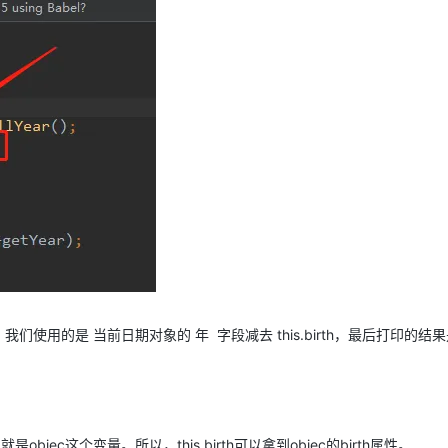
们使用的是 当前日期对象的 年 字段减去 this.birth，最后打印的结果是
ec这个变量。所以，this.birth可以拿到objec的birth属性。