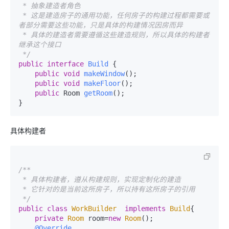
 * 抽象建造者角色

 * 这是建造房子的通用功能，任何房子的构建过程都需要或
者部分需要这些功能，只是具体的构建情况因房而异

 * 具体的建造者需要遵循这些建造规则，所以具体的构建者
继承这个接口

 */
public
interface
Build
 {

public
void
makeWindow
()
;       

public
void
makeFloor
()
;    

public
 Room 
getRoom
()
;

具体构建者
/**

 * 具体构建者，遵从构建规则，实现定制化的建造

 * 它针对的是当前这所房子，所以持有这所房子的引用

 */
public
class
WorkBuilder
implements
Build
{

private
Room
 room=
new
Room
();

@Override