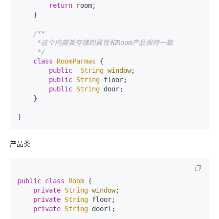
return
 room;

    }

/**

     *这个内部类存储的属性和Room产品保持一致

     */
class
RoomParmas
 {

public
String
window
;  

public
String
 floor;

public
String
 door;

    }

产品类
public
class
Room
 {

private
String
window
;  

private
String
 floor;

private
String
 doorl;
