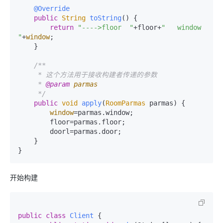
@Override
public
String
toString
(
) {

return
"---->floor  "
+floor+
"   window   
"
+
window
;

    }

/**

     * 这个方法用于接收构建者传递的参数

     * 
@param
parmas
     */
public
void
apply
(
RoomParmas
 parmas
) {

window
=parmas.
window
;

        floor=parmas.
floor
;

        doorl=parmas.
door
;

    }

开始构建
public
class
Client
 {
