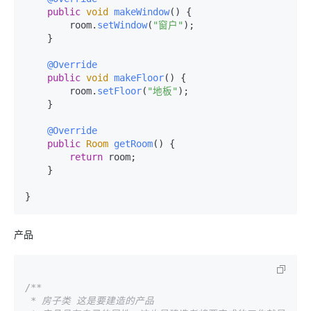
public
void
makeWindow
(
) {

        room.
setWindow
(
"窗户"
);

    }

@Override
public
void
makeFloor
(
) {

        room.
setFloor
(
"地板"
);

    }

@Override
public
Room
getRoom
(
) {

return
 room;

    }

产品
/**

 * 房子类 这是要建造的产品 
