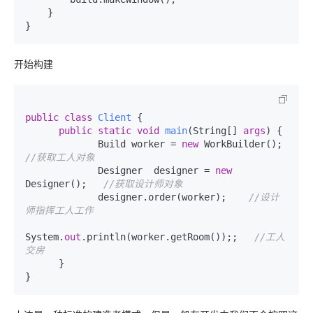
    }

开始构建
public
class
Client
 {

public
static
void
main
(
String[] 
args
)
 {    

             Build worker = 
new
 WorkBuilder(); 
//获取工人对象   
             Designer  designer = 
new
Designer();   
//获取设计师对象 
             designer.order(worker);    
//设计
师指挥工人工作
System.
out
.println(worker.getRoom());;   
//工人
交房 
      }  
