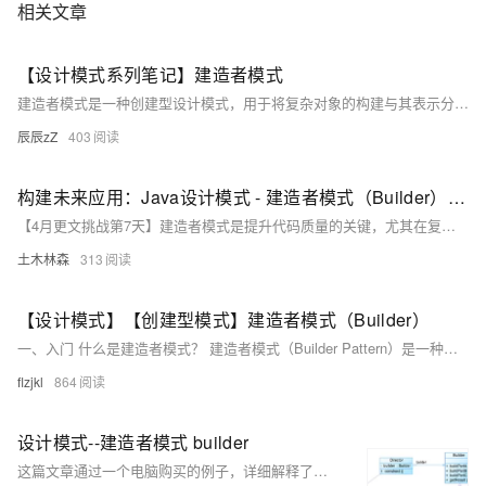
相关文章
【设计模式系列笔记】建造者模式
建造者模式是一种创建型设计模式，用于将复杂对象的构建与其表示分离，使构建过程可定制。关键元素包括产品类（定义要构建的对象）、建造者接口（定义构建方法）、具体建造者类（实现构建过程）和指导者类（负责构建过程）。通过建造者模式，客户端可以灵活地创建具有不同表示的复杂对象，提高代码的可读性和可维护性，尤其适用于构建过程复杂且包含多个可选部分的情况。
辰辰zZ
403
构建未来应用：Java设计模式 - 建造者模式（Builder）在现代编程中的应用
【4月更文挑战第7天】建造者模式是提升代码质量的关键，尤其在复杂环境中。它分步骤构建对象，将构建与表示分离，适用于UI构建、数据模型组装、配置文件解析和网络请求构造等场景。最佳实践包括明确构建步骤、提供默认值、支持链式调用和确保线程安全。然而，过多步骤、不一致状态和性能问题是使用时需注意的问题。掌握建造者模式对于现代编程至关重要。
土木林森
313
【设计模式】【创建型模式】建造者模式（Builder）
一、入门 什么是建造者模式？ 建造者模式（Builder Pattern）是一种创建型设计模式，用于逐步构建复杂对象。 它通过将对象的构建过程与表示分离，使得相同的构建过程可以创建不同的表示。 为什么
flzjkl
864
设计模式--建造者模式 builder
这篇文章通过一个电脑购买的例子，详细解释了建造者模式的四个角色（产品类、抽象构建者、实体构建类和指导者类），并提供了相应的代码实现，阐述了建造者模式在设计复杂对象时的应用和优势。