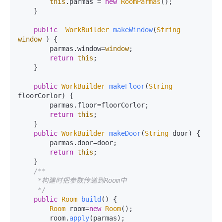
this
.
parmas
 = 
new
RoomParmas
();

    }

public
WorkBuilder
makeWindow
(
String
window
) {

        parmas.
window
=
window
;

return
this
;

    }

public
WorkBuilder
makeFloor
(
String
floorCorlor
) {

        parmas.
floor
=floorCorlor;

return
this
;

    }

public
WorkBuilder
makeDoor
(
String
 door
) {

        parmas.
door
=door;

return
this
;

    }

/**

     *构建时把参数传递到Room中

     */
public
Room
build
(
) {

Room
 room=
new
Room
();

        room.
apply
(parmas);
