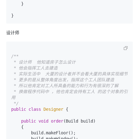
    }

设计师
/**

 * 设计师  他知道房子怎么设计

 * 他会指挥工人去建造

 * 实际生活中  大厦的设计者并不会看大厦的具体实现细节

 * 更多的是从整体角度出发，指挥这个工人团队建造

 * 所以他肯定对工人所具备的能力和行为有很深的了解

 * 换做程序代码中 ，他也肯定会持有工人 的这个对象的引
用

 */
public
class
Designer
 {

public
void
order
(Build build)

    {

        build.makeFloor();

        build.makeWindow();
