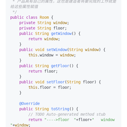
 * 产品具有自己的属性，这也是建造者将要完成的工作就是
给这些属性赋值

 */
public
class
Room
 {

private
String
window
;  

private
String
 floor;

public
String
getWindow
(
) {

return
window
;

    }

public
void
setWindow
(
String
window
) {

this
.
window
 = 
window
;

    }

public
String
getFloor
(
) {

return
 floor;

    }

public
void
setFloor
(
String
 floor
) {

this
.
floor
 = floor;

    }

@Override
public
String
toString
(
) {

// TODO Auto-generated method stub
return
"---->floor  "
+floor+
"   window   
"
+
window
;
