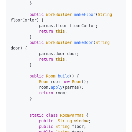
        }

public
WorkBuilder
makeFloor
(
String
floorCorlor
) {

            parmas.
floor
=floorCorlor;

return
this
;

        }

public
WorkBuilder
makeDoor
(
String
door
) {

            parmas.
door
=door;

return
this
;

        }

public
Room
build
(
) {

Room
 room=
new
Room
();

            room.
apply
(parmas);

return
 room;

        }

static
class
RoomParmas
 {

public
String
window
;  

public
String
 floor;

public
String
 door;
