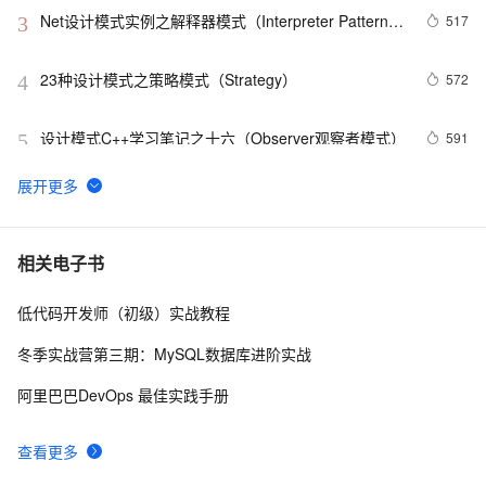
Net设计模式实例之解释器模式（Interpreter Pattern）
517
3
(1)
23种设计模式之策略模式（Strategy）
572
4
设计模式C++学习笔记之十六（Observer观察者模式）
591
5
【HeadFirst 设计模式学习笔记】11 状态模式
8
6
Net设计模式实例之适配器模式（Adapter Pattern）
613
7
相关电子书
低代码开发师（初级）实战教程
.NET设计模式（12）：外观模式（Façade Pattern）
8
8
冬季实战营第三期：MySQL数据库进阶实战
设计模式（四）装饰模式(结构型)
674
9
阿里巴巴DevOps 最佳实践手册
设计模式之单例模式
4
10
查看更多