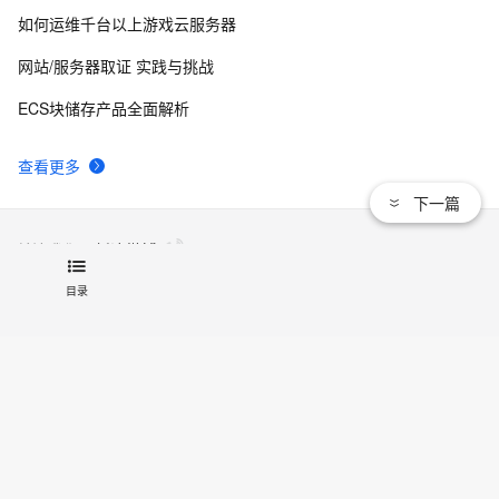
如何运维千台以上游戏云服务器
网站/服务器取证 实践与挑战
ECS块储存产品全面解析
查看更多
下一篇
关注我们：
新浪微博
目录
联系我们
文档
|
开发者社区
|
天池大赛
|
培训与认证
法律声明及隐私权政策
|
Cookies政策
© 2009-现在 Aliyun.com 版权所有
增值电信业务经营许可证：
浙B2-20080101