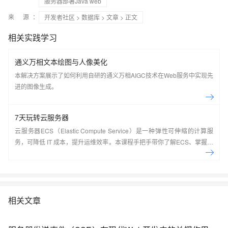
服务器部署Java web
来 源：
开发者社区
>
数据库
>
文章
> 正文
相关实践学习
通义万相文本绘图与人像美化
本解决方案展示了如何利用自研的通义万相AIGC技术在Web服务中实现先
进的图像生成。
7天玩转云服务器
云服务器ECS（Elastic Compute Service）是一种弹性可伸缩的计算服
务，可降低 IT 成本，提升运维效率。本课程手把手带你了解ECS、掌握基
本操作、动手实操快照管理、镜像管理等。了解产品详
情:&nbsp;https://www.aliyun.com/product/ecs
相关文章