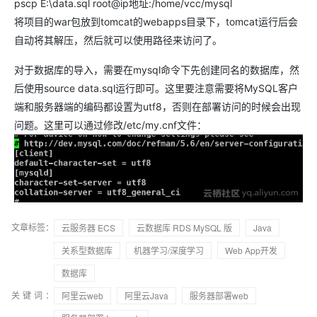
pscp E:\data.sql root@ip地址:/home/vcc/mysql
将项目的war包放到tomcat的webapps目录下，tomcat运行后会
自动将其解压，然后就可以使用路径来访问了。
对于数据库的导入，需要在mysql命令下先创建同名的数据库，然
后使用source data.sql运行即可。这里要注意需要将MySQL客户
端和服务器端的编码都设置为utf8，否则在部署访问的时候会出现
问题。这里可以通过修改/etc/my.cnf文件：
文章标签：
云服务器 ECS
云数据库 RDS MySQL 版
Java
关系型数据库
机器学习/深度学习
Web App开发
数据库
关键词：
阿里云web
阿里云Java
服务器部署web