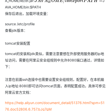
A_HOME/lib/dt.jar:
J
J
A
V
A
H
O
M
E
/
l
i
b
e
x
p
o
r
t
P
A
T
H
=
AVA_HOME/bin:$PATH
保存后退出，加载环境变量：
source /etc/profile
查看jdk版本：
tomcat安装配置
tomcat的安装和jdk类似，需要注意要想在外部使用服务器的ip地
址访问，需要在阿里云安全组规则中允许8080端口通过，详情如
下：
注意在前面ssh连接中也需要设置安全组规则，配置好，在本机输
入ip地址:8080即可访问tomcat页面，表明配置成功，具体可参见
阿里云官方文档：
https://help.aliyun.com/document_detail/51376.html?spm=51
76.doc52806.6.757.bJq7gM