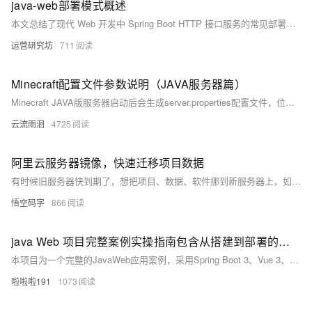
java-web部署模式概述
本文总结了现代 Web 开发中 Spring Boot HTTP 接口服务的常见部署模式，包括 Servlet 与 Reactive 模型、内置与外置容器、物理机 / 容器 / 云环境部署及单体与微服务架构，帮助开发者根据实际场景选择合适的方案。
运营研究坊
711
Minecraft配置文件参数说明（JAVA服务器篇）
Minecraft JAVA版服务器启动后会生成server.properties配置文件，位于minecraft_server/根目录下。该文件包含多项关键设置，如游戏模式（gamemode）、最大玩家数（max-players）、难度（difficulty）等。此文档详细说明了各配置项的功能与默认值，帮助用户高效管理服务器环境。
云流雨洄
4725
阿里云服务器镜像，快速迁移项目数据
有时候旧服务器快到期了，想把项目、数据、软件挪到新服务器上，如果全部重新搭建的话，那无疑是耗时又费力。有了镜像迁移，就方便了许多。
悟空码字
866
java Web 项目完整案例实操指南包含从搭建到部署的详细步骤及热门长尾关键词解析的实操指南
本项目为一个完整的JavaWeb应用案例，采用Spring Boot 3、Vue 3、MySQL、Redis等最新技术栈，涵盖前后端分离架构设计、RESTful API开发、JWT安全认证、Docker容器化部署等内容，适合掌握企业级Web项目全流程开发与部署。
啦啦啦191
1073