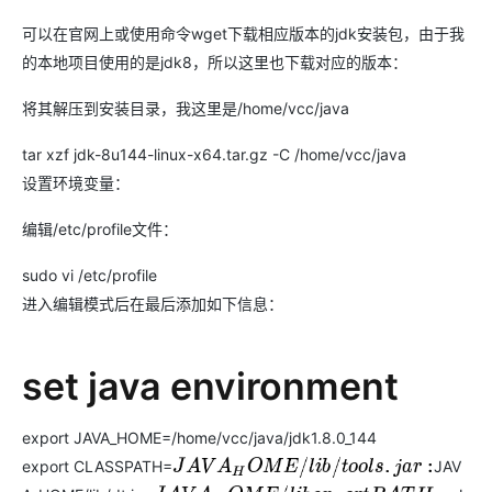
可以在官网上或使用命令wget下载相应版本的jdk安装包，由于我
的本地项目使用的是jdk8，所以这里也下载对应的版本：
将其解压到安装目录，我这里是/home/vcc/java
tar xzf jdk-8u144-linux-x64.tar.gz -C /home/vcc/java
设置环境变量：
编辑/etc/profile文件：
sudo vi /etc/profile
进入编辑模式后在最后添加如下信息：
set java environment
export JAVA_HOME=/home/vcc/java/jdk1.8.0_144
export CLASSPATH=
JAV
J
A
V
A
H
O
M
E
/
l
i
b
/
t
o
o
l
s
.
j
a
r
: