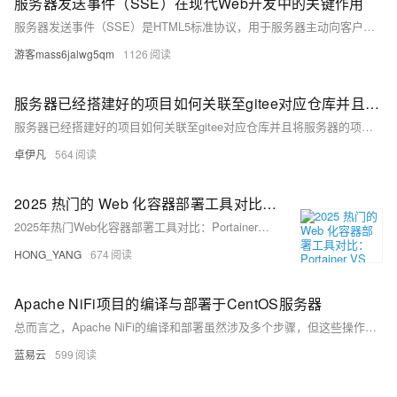
服务器发送事件（SSE）在现代Web开发中的关键作用
服务器发送事件（SSE）是HTML5标准协议，用于服务器主动向客户端推送实时数据，适合单向通信场景。相比WebSocket，SSE更简洁高效，基于HTTP协议，具备自动重连、事件驱动等特性。常见应用场景包括实时通知、新闻推送、数据分析等。通过Apipost等工具可轻松调试SSE，助力开发者构建高效实时Web应用。示例中，电商平台利用SSE实现秒杀活动通知，显著减少延迟并简化架构。掌握SSE技术，能大幅提升用户体验与开发效率。
游客mass6jalwg5qm
1126
服务器已经搭建好的项目如何关联至gitee对应仓库并且将服务器的项目代码推送至gitee-优雅草卓伊凡
服务器已经搭建好的项目如何关联至gitee对应仓库并且将服务器的项目代码推送至gitee-优雅草卓伊凡
卓伊凡
564
2025 热门的 Web 化容器部署工具对比：Portainer VS Websoft9
2025年热门Web化容器部署工具对比：Portainer与Websoft9。Portainer以轻量可视化管理见长，适合技术团队运维；Websoft9则提供一站式应用部署与容器管理，内置丰富开源模板，降低中小企业部署门槛。两者各有优势，助力企业提升容器化效率。
HONG_YANG
674
Apache NiFi项目的编译与部署于CentOS服务器
总而言之，Apache NiFi的编译和部署虽然涉及多个步骤，但这些操作步骤简明扼要，即使是不太熟悉Java或Maven的用户也能跟随指南完成。通过遵循上述步骤，您将能够在CentOS服务器上成功部署Apache NiFi，为您的数据流处理任务建立一个功能强大的平台。
蓝易云
599