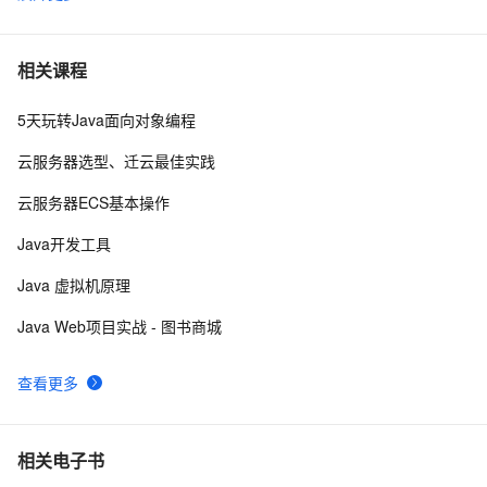
【Web动画】科技感十足的暗黑字符雨动画 
5
6
ctfshow-WEB-web14( 利用数据库读写功能读取网站敏感
6
7
相关课程
文件)
5天玩转Java面向对象编程
Python：使用PyJWT实现JSON Web Tokens加密解密
3
8
云服务器选型、迁云最佳实践
而桌面app向来是web前端开发开发人员下意识的避开方
2
9
云服务器ECS基本操作
RDIFramework.NET开发实例━表约束条件权限的使用-
6
10
Java开发工具
Web
Java 虚拟机原理
Java Web项目实战 - 图书商城
查看更多
相关电子书