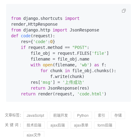
from
 django.shortcuts 
import
from
 django.http 
import
def
code
(
request
):

    res={
'code'
:
0
}

if
 request.method == 
"POST"
:

        file_obj = request.FILES[
'file'
]

        filename = file_obj.name

with
open
(filename, 
'wb'
) 
as
 f:

for
 chunk 
in
 file_obj.chunks():

                f.write(chunk)

        res[
'msg'
] = 
'上传成功'
return
 JsonResponse(res)

return
 render(request, 
'code.html'
文章标签：
JavaScript
前端开发
Python
索引
存储
关键词：
技术后端
ajax后端
ajax表单
form后端
ajax文件