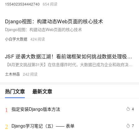
1554023534442740
654
Django视图：构建动态Web页面的核心技术
Django视图：构建动态Web页面的核心技术
小白学大数据
424
JSF 逆袭大数据江湖！看前端框架如何挑战数据处理极限？揭秘这场技术与勇气的较量！
【8月更文挑战第31天】在信息爆炸时代，大数据已成为企业和政府决策的关键。JavaServer Faces（JSF）作为标准的 Java Web 框架，如何与大数据技术结合，高效处理大规模数据集？本文探讨大数据的挑战与机遇，介绍 JSF 与 Hadoop、Apache Spark 等技术的融合，展示其实现高效数据存储和处理的潜力，并提供示例代码，助您构建强大的大数据系统。
土木林森
242
热门文章
最新文章
指定安装Django版本方法
4
1
Django学习笔记（五）—— 表单
7
2