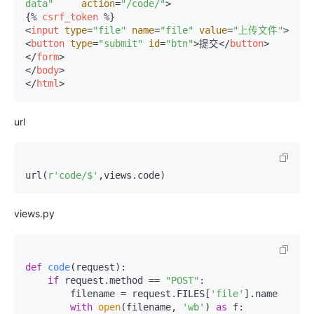
data"
action
=
"/code/"
>
{% 
csrf_token
 %}
<
input
type
=
"file"
name
=
"file"
value
=
"上传文件"
>
<
button
type
=
"submit"
id
=
"btn"
>
提交
</
button
>
</
form
>
</
body
>
</
html
>
url
url(
r'code/$'
views.py
def
code
(
request
):

if
 request.method == 
"POST"
:

        filename = request.FILES[
'file'
].name

with
open
(filename, 
'wb'
) 
as
 f:
