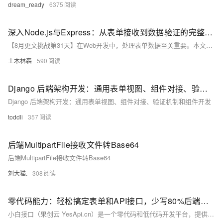
dream_ready
6375
深入Node.js与Express：从表单接收到数据验证的完整指南——实战技巧揭秘后端开发中的表单处理流程
【8月更文挑战第31天】在Web开发中，处理表单数据至关重要。本文通过实例详细讲解了如何利用Node.js与Express框架接收和验证表单数据。首先，搭建环境并初始化一个简单的Express应用；接着，演示如何接收用户注册表单中的`username`和`email`字段；最后，引入`joi`模块进行数据验证，确保数据安全准确。掌握这些技能有助于开发者构建更安全、友好的Web应用。随着Node.js和Express的不断进步，未来将有更多高级功能值得期待。
土木林森
590
Django 后端架构开发：通用表单视图、组件对接、验证机制和组件开发
Django 后端架构开发：通用表单视图、组件对接、验证机制和组件开发
toddli
357
后端MultipartFile接收文件转Base64
后端MultipartFile接收文件转Base64
刘大猫.
308
零代码能力：轻松搞定表单和API接口，少写80%后端代码，内含资源
小白接口（果创云 YesApi.cn）是一个零代码和低代码开发平台，提供一站式后端云服务，帮助开发者、学生、业余爱好者、工作室、中小企业及无IT技术人员的传统企业快速搭建应用、接口、服务和网站。平台提供500+免费API接口，支持在线API开发、在线表单、数据库管理、图片文件存储、会员管理等功能，无需后端开发经验，轻松实现数据处理和应用开发。