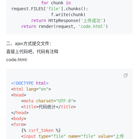
for
 chunk 
in
request.FILES[
'file'
].chunks():

                f.write(chunk)

return
 HttpResponse(
'上传成功'
)

return
 render(request, 
'code.html'
二、ajax方式提交文件：
直接上代码吧，代码有注释
code.html:
<!DOCTYPE 
html
>
<
html
lang
=
"en"
>
<
head
>
<
meta
charset
=
"UTF-8"
>
<
title
>
代码统计
</
title
>
</
head
>
<
body
>
<
form
>
{% 
csrf_token
 %}
<
input
type
=
"file"
name
=
"file"
value
=
"上传