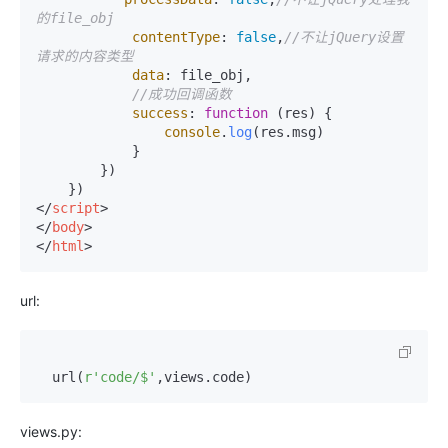
的file_obj
contentType
: 
false
,
//不让jQuery设置
请求的内容类型
data
: file_obj,

//成功回调函数
success
: 
function
 (
res
) {

console
.
log
(res.
msg
)

            }

        })

</
script
>
</
body
>
</
html
>
url:
  url(
r'code/$'
views.py: