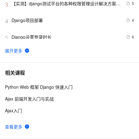
【实测】django测试平台的各种权限管理设计解决方案！
5
3
超干货！
Django项目部署
4
4
Django设置登录时长
6
5
同开三本DJANGO，需要提升一下本职工作的能力啦
1
6
解决django与sqlite3不兼容报SQLite 3.9.0 or later is 
8
7
相关课程
required (found 3.8.2)错的问题
Python Web 框架 Django 快速入门
【Django部署】Nginx+uWsgi部署Django项目
6
8
Ajax 前端开发入门与实战
Python Web：Django、Flask和FastAPI框架对比
7
9
Ajax入门
django如何连接sqlite数据库？
5
10
查看更多