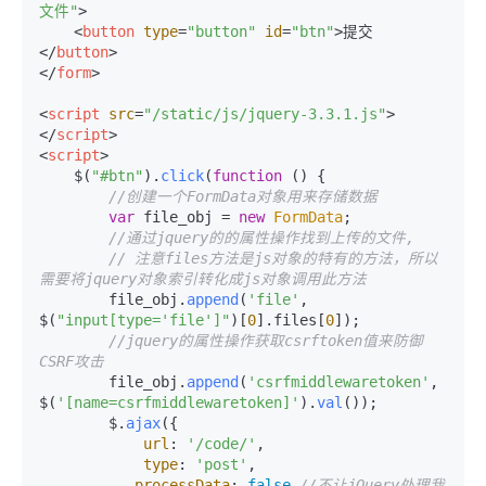
文件"
>
<
button
type
=
"button"
id
=
"btn"
>
提交
</
button
>
</
form
>
<
script
src
=
"/static/js/jquery-3.3.1.js"
>
</
script
>
<
script
>
    $(
"#btn"
).
click
(
function
 (
) {

//创建一个FormData对象用来存储数据
var
 file_obj = 
new
FormData
;

//通过jquery的的属性操作找到上传的文件,
// 注意files方法是js对象的特有的方法，所以
需要将jquery对象索引转化成js对象调用此方法
        file_obj.
append
(
'file'
, 
$(
"input[type='file']"
)[
0
].
files
[
0
]);

//jquery的属性操作获取csrftoken值来防御
CSRF攻击
        file_obj.
append
(
'csrfmiddlewaretoken'
,     
$(
'[name=csrfmiddlewaretoken]'
).
val
());

        $.
ajax
({

url
: 
'/code/'
,

type
: 
'post'
,

processData
: 
false
,
//不让jQuery处理我