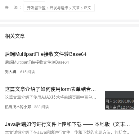
来 源：
开发者社区
>
开发与运维
>
文章
> 正文
相关文章
后端MultipartFile接收文件转Base64
后端MultipartFile接收文件转Base64
刘大猫.
615
这篇文章介绍了如何使用form表单结合Bootstrap格式将前端数据通过action属性提交到后端的servlet，包括前端表单的创建、数据的一级和二级验证，以及后端servlet的注解和参数获取。
这篇文章介绍了使用AJAX技术将前端页面中表单接收的多个参数快速便捷地传输到后端servlet的方法，并通过示例代码展示了前端JavaScript中的AJAX调用和后端servlet的接收处理。
热爱技术的小郑
383
Java后端如何进行文件上传和下载 —— 本地版（文末配绝对能用的源码，超详细，超好用，一看就懂，博主在线解答） 文件如何预览和下载？（超简单教程）
本文详细介绍了在Java后端进行文件上传和下载的实现方法，包括文件上传保存到本地的完整流程、文件下载的代码实现，以及如何处理文件预览、下载大小限制和运行失败的问题，并提供了完整的代码示例。