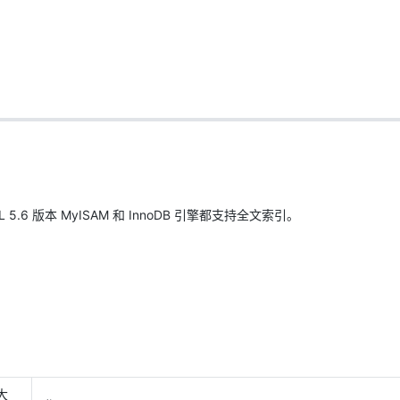
AI 应用
10分钟微调：让0.6B模型媲美235B模
多模态数据信
型
依托云原生高可用架构,实现Dify私有化部署
用1%尺寸在特定领域达到大模型90%以上效果
一个 AI 助手
超强辅助，Bol
即刻拥有 DeepSeek-R1 满血版
在企业官网、通讯软件中为客户提供 AI 客服
多种方案随心选，轻松解锁专属 DeepSeek
L 5.6 版本 MyISAM 和 InnoDB 引擎都支持全文索引。
大