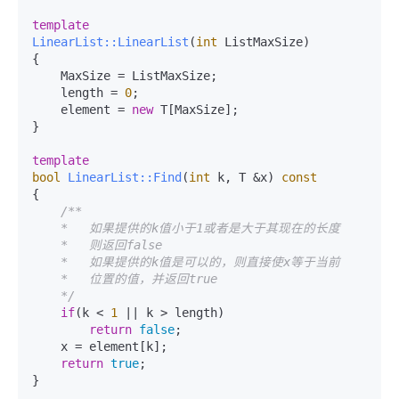
template
LinearList::LinearList
(
int
 ListMaxSize)
{

    MaxSize = ListMaxSize;

    length = 
0
;

    element = 
new
 T[MaxSize];

}

template
bool
LinearList::Find
(
int
 k, T &x)
const
{

/**

    *   如果提供的k值小于1或者是大于其现在的长度

    *   则返回false

    *   如果提供的k值是可以的，则直接使x等于当前

    *   位置的值，并返回true

    */
if
(k < 
1
 || k > length)

return
false
;

    x = element[k];

return
true
;

}
