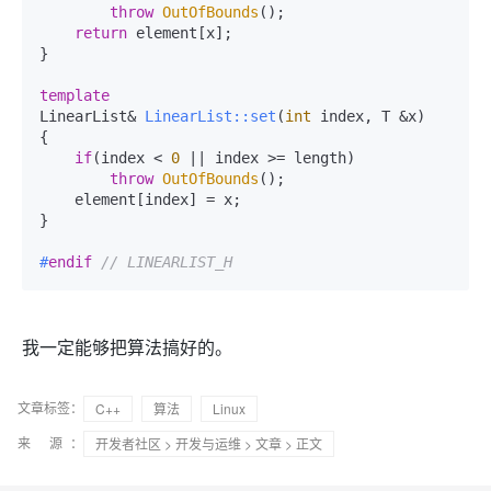
throw
OutOfBounds
();

return
 element[x];

}

template
LinearList& 
LinearList::set
(
int
 index, T &x)
{

if
(index < 
0
 || index >= length)

throw
OutOfBounds
();

    element[index] = x;

}

#
endif
// LINEARLIST_H
我一定能够把算法搞好的。
文章标签：
C++
算法
Linux
来 源：
开发者社区
>
开发与运维
>
文章
> 正文