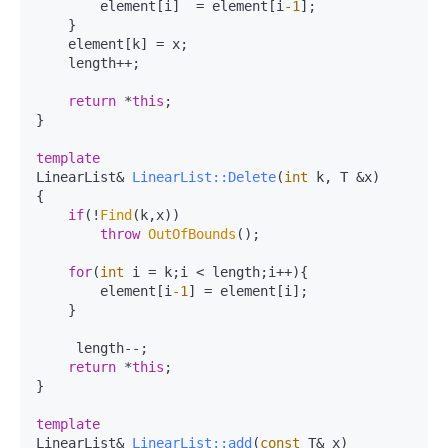
        element[i]  = element[i
-1
];

    }

    element[k] = x;

    length++;

return
 *
this
;

}

template
LinearList& 
LinearList::Delete
(
int
 k, T &x)
{

if
(!
Find
(k,x))

throw
OutOfBounds
();

for
(
int
 i = k;i < length;i++){

        element[i
-1
] = element[i];

    }

     length--;

return
 *
this
;

}

template
LinearList& 
LinearList::add
(
const
 T& x)