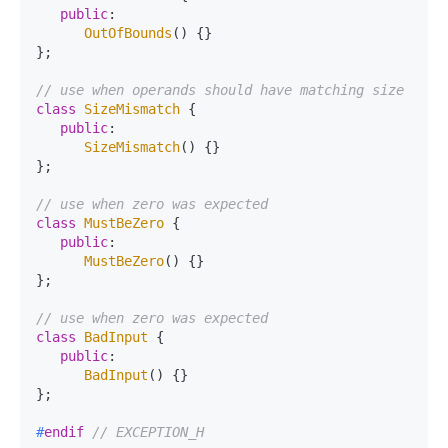
public
:

OutOfBounds
() {}

};

// use when operands should have matching size
class
SizeMismatch
 {

public
:

SizeMismatch
() {}

};

// use when zero was expected
class
MustBeZero
 {

public
:

MustBeZero
() {}

};

// use when zero was expected
class
BadInput
 {

public
:

BadInput
() {}

};

#
endif
// EXCEPTION_H