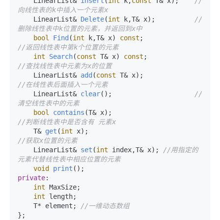
LinearList& 
insert
(
int
 k,
const
 T& x)
;    
//
向线性表的k中插入一个元素x
LinearList& 
Delete
(
int
 k,T& x)
;          
//
删除线性表中k位置的元素，并返回到x中
bool
Find
(
int
 k,T& x)
const
;                   
//返回线性表中第k个位置的元素
int
Search
(
const
 T& x)
const
;               
//查找线性表中元素为x的位置
LinearList& 
add
(
const
 T& x)
;                   
//在线性表后面插入一个元素
LinearList& 
clear
()
;                     
//
清空线性表中的元素
bool
contains
(T& x)
;                        
//判断线性表中是否含有 元素x
T& 
get
(
int
 x)
;                                 
//获取x位置的元素
LinearList& 
set
(
int
 index,T& x)
; 
//用指定的
元素代替线性表中相应位置的元素
void
print
()
private
:

int
 MaxSize;

int
 length;

    T* element; 
//一维动态数组
};
