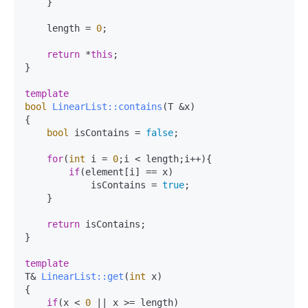
    }

    length = 
0
;

return
 *
this
;

}

template
bool
LinearList::contains
(T &x)
{

bool
 isContains = 
false
;

for
(
int
 i = 
0
;i < length;i++){

if
(element[i] == x)

            isContains = 
true
;

    }

return
 isContains;

}

template
T& 
LinearList::get
(
int
 x)
{

if
(x < 
0
 || x >= length)
