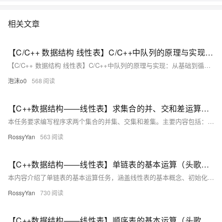
相关文章
【C/C++ 数据结构 线性表】C/C++中队列的原理与实现：从基础到循环队列
【C/C++ 数据结构 线性表】C/C++中队列的原理与实现：从基础到循环队列
泡沫o0
568
【C++数据结构——线性表】求集合的并、交和差运算（头歌实践教学平台习题）【合集】
本任务要求编写程序求两个集合的并集、交集和差集。主要内容包括： 1. **单链表表示集合**：使用单链表存储集合元素，确保元素唯一且无序。 2. **求并集**：遍历两个集合，将所有不同元素加入新链表。 3. **求交集**：遍历集合A，检查元素是否在集合B中存在，若存在则加入结果链表。 4. **求差集**：遍历集合A，检查元素是否不在集合B中，若满足条件则加入结果链表。 通过C++代码实现上述操作，并提供测试用例验证结果。测试输入为两个集合的元素，输出为有序集合A、B，以及它们的并集、交集和差集。 示例测试输入： ``` a c e f a b d e h i ``` 预期输出：
RossyYan
563
【C++数据结构——线性表】单链表的基本运算（头歌实践教学平台习题）【合集】
本内容介绍了单链表的基本运算任务，涵盖线性表的基本概念、初始化、销毁、判定是否为空表、求长度、输出、求元素值、按元素值查找、插入和删除数据元素等操作。通过C++代码示例详细解释了顺序表和链表的实现方法，并提供了测试说明、通 - **任务描述**：实现单链表的基本运算。 - **相关知识**：包括线性表的概念、初始化、销毁、判断空表、求长度、输出、求元素值、查找、插入和删除等操作。 - **测试说明**：平台会对你编写的代码进行测试，提供测试输入和预期输出。 - **通关代码**：给出了完整的C++代码实现。 - **测试结果**：展示了测试通过后的预期输出结果。 开始你的任务吧，祝你成功！
RossyYan
730
【C++数据结构——线性表】顺序表的基本运算（头歌实践教学平台习题）【合集】