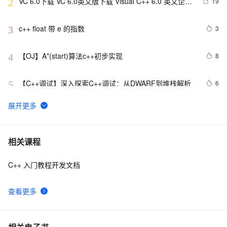
VC 6.0下载 VC 6.0英文版下载 Visual C++ 6.0 英文企业
19
2
版 集成SP6完美版（最新更新地址，百度网盘）
c++ float 带 e 的指数
3
3
【OJ】A*(start)算法c++初步实现
8
4
【C++调试】深入探索C++调试：从DWARF到堆栈解析
6
5
【C++STL基础入门】深入浅出string类的比较
5
6
(compare)、复制(copy)
C++错误解决办法：pure virtual method called
8
7
相关课程
C++ 入门教程开发文档
C++ template 学习归纳2
617
8
查看更多
C++语言基础 例程 范型编程简介
679
9
读书笔记_Effective_C++_条款二十五： 考虑写出一个
457
10