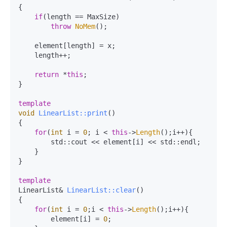
{

if
(length == MaxSize)

throw
NoMem
();

    element[length] = x;

    length++;

return
 *
this
;

}

template
void
LinearList::print
()
{

for
(
int
 i = 
0
; i < 
this
->
Length
();i++){

        std::cout << element[i] << std::endl;

    }

}

template
LinearList& 
LinearList::clear
()
{

for
(
int
 i = 
0
;i < 
this
->
Length
();i++){

        element[i] = 
0
;
