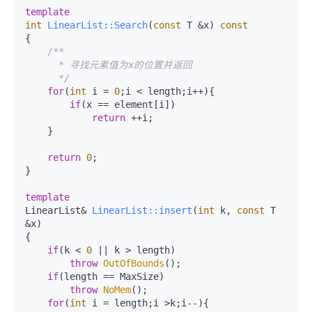
template
int
LinearList::Search
(
const
 T &x)
const
{

/**

      * 寻找元素值为x的位置并返回

      */
for
(
int
 i = 
0
;i < length;i++){

if
(x == element[i])

return
 ++i;

    }

return
0
;

}

template
LinearList& 
LinearList::insert
(
int
 k, 
const
 T 
&x)
{

if
(k < 
0
 || k > length)

throw
OutOfBounds
();

if
(length == MaxSize)

throw
NoMem
();

for
(
int
 i = length;i >k;i--){
