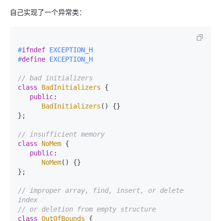
自己实现了一个异常类：
#
ifndef
 EXCEPTION_H
#
define
 EXCEPTION_H
// bad initializers
class
BadInitializers
 {

public
:

BadInitializers
() {}

};

// insufficient memory
class
NoMem
 {

public
:

NoMem
() {}

};

// improper array, find, insert, or delete 
index
// or deletion from empty structure
class
OutOfBounds
 {
