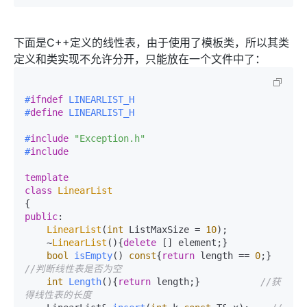
下面是C++定义的线性表，由于使用了模板类，所以其类
定义和类实现不允许分开，只能放在一个文件中了：
#
ifndef
 LINEARLIST_H
#
define
 LINEARLIST_H
#
include
"Exception.h"
#
include
template
class
LinearList
public
:

LinearList
(
int
 ListMaxSize = 
10
);

    ~
LinearList
(){
delete
 [] element;}

bool
isEmpty
()
const
{
return
 length == 
0
;}     
//判断线性表是否为空
int
Length
()
{
return
 length;}           
//获
得线性表的长度