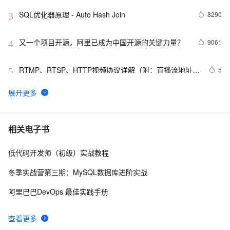
SQL优化器原理 - Auto Hash Join
8290
3
又一个项目开源，阿里已成为中国开源的关键力量？
9061
4
RTMP、RTSP、HTTP视频协议详解（附：直播流地址、
5
5
播放软件）
谷歌CEO皮查伊：对重返中国持开放态度
750
6
C语言项目参考解答：全正整数后再计算
654
7
相关电子书
低代码开发师（初级）实战教程
俗人解读 三维渲染 的工作过程
657
8
冬季实战营第三期：MySQL数据库进阶实战
国土档案管理信息系统【档案著录】-他项权利类档案
581
9
阿里巴巴DevOps 最佳实践手册
著录
使用TWO_TASK或者LOCAL环境变量?
586
10
查看更多