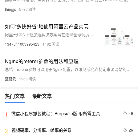
thingjs
5730
如何“多快好省”地使用阿里云产品实现数据下载加速
阿里云CDN下载加速解决方案旨在通过全球调度中心智能化地将客户端的下载请求精准调度到分布于全球的最优CDN边缘节点，同时依托海量带宽储备及强大的CDN控制逻辑让企业省心省力地为用户带来极速下载体验，助力企业获得更大的市场回报。
1347341003995423
1482
Nginx的referer参数的用法和原理
总结：referer参数可以用于Nginx配置，以限制或允许特定来源网站的访问，提高安全性或控制流量。它通过valid_referers指令来定义合法的Referer来源，并根据配置对请求进行处理。但需要注意，Referer字段内容可以被伪造，因此不应作为唯一的安全措施。
蓝易云
1965
热门文章
最新文章
微信小程序抓包教程：Burpsuite版 附所需工具
49
1
视频码率、分辨率、帧率的关系
26
2