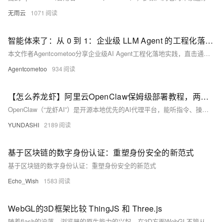
无雨云
1071
智能体来了：从 0 到 1：企业级 LLM Agent 的工程化落地实践
本文作者Agentcometoo分享企业级AI Agent工程化落地实践，直击通用框架在真实业务中的四大痛点：多工具协同不可控、高并发状态难追踪、异常缺乏工程兜底、Debug成本高。提出轻量可控的ReAct架构，强调“可预测、可追踪、可兜底”，通过工具基类约束、主循环结构化输出、步数限制与日志追踪等工程手段，实现LLM Agent稳定上线。
Agentcometoo
934
【怎么养龙虾】阿里云OpenClaw保姆级部署教程，两步拥有专属龙虾AI助理！
OpenClaw（“龙虾AI”）是开源本地优先的AI代理平台，能听指令、操作软件、处理文件、执行自动化任务。接入通义千问等大模型，支持浏览器控制、邮件收发、代码编写等技能。阿里云一键部署，首月仅9.9元，两步即可拥有专属“动手型”AI助理！
YUNDASHI
2189
基于区块链的数字身份认证：重塑身份安全的新范式
基于区块链的数字身份认证：重塑身份安全的新范式
Echo_Wish
1583
WebGL的3D框架比较 ThingJS 和 Three.js
随着flash的没落，浏览器的原生能力的兴起。在3D方面WebGL不管从功能还是性能方面都在逐渐加强。2D应用变为3D应用的需求也越来越强烈。 win10的画图板支持3D图片，2d工具photoshop也开始逐步集成了3D工具。