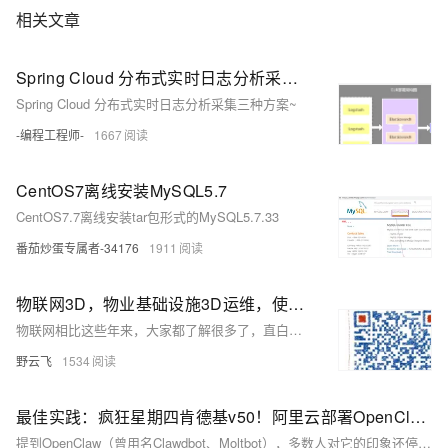
相关文章
Spring Cloud 分布式实时日志分析采集三种方案~
Spring Cloud 分布式实时日志分析采集三种方案~
-编程工程师-
1667
CentOS7离线安装MySQL5.7
CentOS7.7离线安装tar包形式的MySQL5.7.33
番茄炒蛋专属者-34176
1911
物联网3D，物业基础设施3D运维，使用webgl(three.js)与物联网设备结合案例。搭建智慧楼宇，智慧园区，3D园区、3D物业设施，3D楼宇管理系统——第八课
物联网相比这些年来，大家都了解很多了，直白的讲，就是万物互联，万物上网。那么这里的物联网3D就是指通过三维可视化的方式展现物联网监控设备。对设备的位置信息，状态信息能一目了然。面向IT设施和资源的一体化综合监控与远程操控方式。通过三维可视化方式展现，解决监控资源繁多、开源工具使用复杂、问题定位困难等问题。
野云飞
1534
最佳实践：疯狂星期四肯德基v50！阿里云部署OpenClaw（Clawdbot）、安装麦当劳专属Skill，打造专属AI营养师
提到OpenClaw（曾用名Clawdbot、Moltbot），多数人对它的印象还停留在查资料、写代码的工具属性上。但实际上，这款开源AI框架的强大之处在于其可扩展的Skill（技能插件）系统——通过简单配置，就能让它变身贴合生活场景的专属助手。我最近就解锁了一个实用玩法：给OpenClaw安装麦当劳专属Skill，让它成为既能帮我薅优惠券、播报最新活动，又能根据减脂需求定制套餐的“数字营养师”。