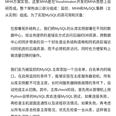
MHA方案实现，这里MHA是在Youshimaton开发的MHA思想上自
研而成。整个架构由三部分组成：监控、MHA和MySQL集群（主
从实例）组成。为了实现MySQL的高可用和灾备：
在部署拓扑结构上，我们把MySQL的从库实例部署在不同的数
据中心，给业务提供的是域名方式访问后端的DB资源，跨数据
中心的同步带来的另一个好处是业务结构清晰和同机房前端访
问同机房的后端资源，而不必跨机房访问，同时也方便架构上
做流量切换的操作。
我们会为被监控的MySQL主库添加一个白名单，白名单内的端
口，在启用监控的条件下，能够实现在主库服务器宕机，所有
从库实例都不可连主库，长时间服务器网络故障的条件下，自
动完成主从切换。其中，主库check阶段，首先用从管理机上用
Python自带的MySQL库去连接MySQL测试，如果连接失败，
再检查主机层面连通性以及进程存活情况，如果失败，再考虑
从所有从库去检查主库情况，优先先检查一台从库，这样做主