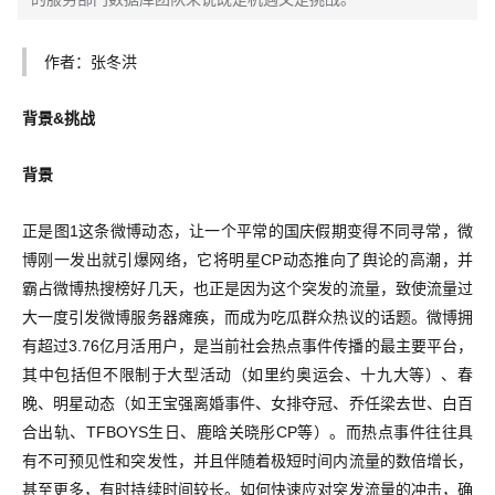
作者：张冬洪
背景&挑战
背景
正是图1这条微博动态，让一个平常的国庆假期变得不同寻常，微
博刚一发出就引爆网络，它将明星CP动态推向了舆论的高潮，并
霸占微博热搜榜好几天，也正是因为这个突发的流量，致使流量过
大一度引发微博服务器瘫痪，而成为吃瓜群众热议的话题。微博拥
有超过3.76亿月活用户，是当前社会热点事件传播的最主要平台，
其中包括但不限制于大型活动（如里约奥运会、十九大等）、春
晚、明星动态（如王宝强离婚事件、女排夺冠、乔任梁去世、白百
合出轨、TFBOYS生日、鹿晗关晓彤CP等）。而热点事件往往具
有不可预见性和突发性，并且伴随着极短时间内流量的数倍增长，
甚至更多，有时持续时间较长。如何快速应对突发流量的冲击，确