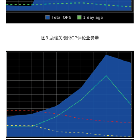
图3 鹿晗关晓彤CP评论业务量