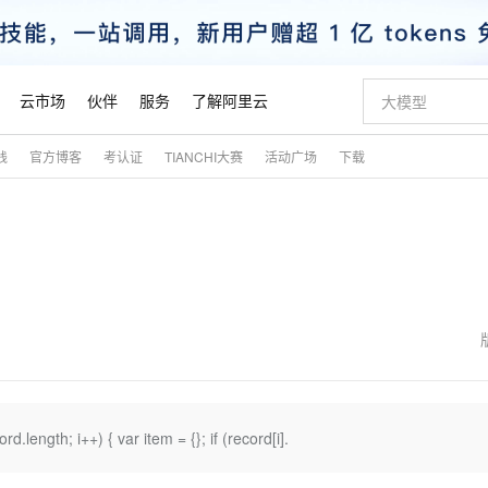
云市场
伙伴
服务
了解阿里云
践
官方博客
考认证
TIANCHI大赛
活动广场
下载
AI 特惠
数据与 API
成为产品伙伴
企业增值服务
最佳实践
价格计算器
AI 场景体
基础软件
产品伙伴合
阿里云认证
市场活动
配置报价
大模型
自助选配和估算价格
新方式
睿译宝，AI翻译排版一步到位
智启 AI 普惠权益
产品生态集成认证中心
企业支持计划
云上春晚
域名与网站
千问官方 MaaS 平台，为开发者和 Agent 而生，新用户赠送 1 亿 + tokens 额度
AI Coding
阿里云Maa
2026 阿里云
云服务器 E
为企业打
数据集
Windows
大模型认证
模型
NEW
交付可用成果
值低价云产品抢先购
上传文档即自动完成翻译和格式还原
至高享 1亿+免费 tokens，加速 Al 应用落地
提供智能易用的域名与建站服务
智能编程，一键
安全可靠、
产品生态伙伴
专家技术服务
云上奥运之旅
弹性计算合作
阿里云中企出
手机三要素
宝塔 Linux
全部认证
价格优势
有专属领域专家
GLM-5.2：长任务时代开源旗舰模型
阿里云 OPC 创新助力计划
千问大模型
即刻拥有 DeepS
AI 电商营销
对象存储 O
大模型
产品生态伙伴工作台
企业增值服务台
云栖战略参考
云存储合作计
云栖大会
身份实名认证
CentOS
训练营
推动算力普惠，释放技术红利
最高返9万
多领域专家智能体,一键组建 AI 虚拟交付团队
快速构建应用程序和网站，即刻迈出上云第一步
至高百万元 Token 补贴，加速一人公司成长
多元化、高性能、安全可靠的大模型服务
真正可用的 1M 上下文,一次完成代码全链路开发
轻松解锁专属 Dee
从图文生成到
云上的中国
数据库合作计
活动全景
短信
Docker
图片和
站式影视创作平台
Hermes Agent，打造自进化智能体
Token Plan 模型订阅计划
数字证书管理服务（原SSL证书）
5 分钟轻松部署
AI 广告创作
无影云电脑
企业成长
NEW
信息公告
看见新力量
云网络合作计
OCR 文字识别
JAVA
证享300元代金券
可视化编排打通从文字构思到成片全链路闭环
全托管，含MySQL、PostgreSQL、SQL Server、MariaDB多引擎
自主进化，持久记忆，越用越聪明
Qwen3.8-Max 首发尝鲜，限时加量 10 倍，夜间低至2折
实现全站HTTPS，呈现可信的WEB访问
图文、视频一
随时随地安
魔搭 Mode
Kimi-K3
HappyHors
NEW
loud
服务实践
官网公告
金融模力时刻
Salesforce O
版
发票查验
全能环境
Claude Code + GStack 打造工程团队
千问办公，限时限量积分加倍
Qoder
低代码高效构
AI 建站
短信服务
.length; i++) { var item = {}; if (record[i].
型
NEW
作计划
Kimi 最新旗舰模型，长程编程与推理利器
让文字生成流
计划
创新中心
魔搭 ModelSc
健康状态
理服务
让AI从“聊天伙伴”进化为能干活的“数字员工”
安装技能 GStack，拥有专属 AI 工程团队
你的AI工作搭子，覆盖日常办公高频场景
面向真实软件的智能体编程平台
0 代码专业建
客户案例
天气预报查询
操作系统
态合作计划