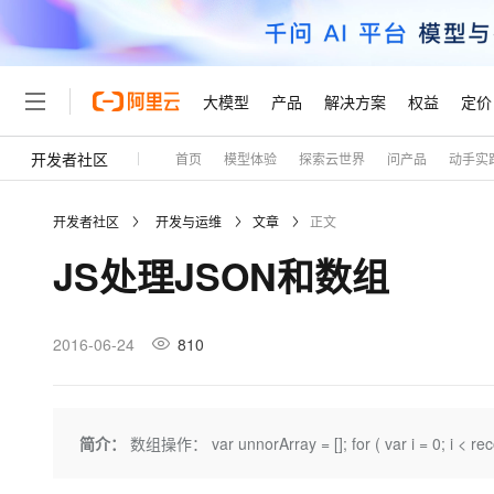
大模型
产品
解决方案
权益
定价
开发者社区
首页
模型体验
探索云世界
问产品
动手实
大模型
产品
解决方案
权益
定价
云市场
伙伴
服务
了解阿里云
精选产品
精选解决方案
普惠上云
产品定价
精选商城
成为销售伙伴
售前咨询
为什么选择阿里云
千问AI平台
开发者社区
开发与运维
文章
正文
了解云产品的定价详情
大模型服务平台百炼
千问办公，解锁你的工作
普惠上云 官方力荐
分销伙伴
在线服务
网站建设
什么是云计算
大
JS处理JSON和数组
大模型服务与应用平台
企业级Agent产品，直接
云服务器38元/年起，超
咨询伙伴
多端小程序
技术领先
云上成本管理
售后服务
轻量应用服务器
Agency Agents：拥
官方推荐返现计划
大模型
精选产品
精选解决方案
Salesforce 国际版订阅
稳定可靠
管理和优化成本
推荐新用户得奖励，单订单
销售伙伴合作计划
2016-06-24
810
自助服务
友盟天域
安全合规
人工智能与机器学习
AI
文本生成
云数据库 RDS
HappyHorse 打造一
云工开物
无影生态合作计划
在线服务
观测云
分析师报告
高校专属算力普惠，学生认
计算
互联网应用开发
Qwen3.8-Max
HOT
Salesforce On Alibaba C
工单服务
Tuya 物联网平台阿里云
研究报告与白皮书
人工智能平台 PAI
快速拥有专属 OpenClaw
简介：
数组操作： var unnorArray = []; for ( var i = 0; i < record
大模
Consulting Partner 合
大数据
容器
智能体时代全能旗舰模型
免费试用
短信专区
一站式AI开发、训练和推
蓝凌 OA
AI 大模型销售与服务生
现代化应用