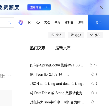
文档
备案
控制台
注册
登录
个人
积分
发布
验
作计划
器
AI 活动
专业服务
服务伙伴合作计划
开发者社区
加入我们
产品动态
服务平台百炼
阿里云 OPC 创新助力计划
热门文章
最新文章
一站式生成采购清单，支持单品或批量购买
S产品伙伴计划（繁花）
峰会
CS
造的大模型服务与应用开发平台
Qwen Audio：打造专属 AI 语音助手
一句话生成原生可编辑精美 PPT 文稿
AI 生产力先锋
Al MaaS 服务伙伴赋能合作
域名
博文
Careers
NEW
至高可申请百万元
Qwen3.8-Max 模型上线
开启高性价比 AI 编程新体验
弹性可伸缩的云计算服务
Qwen-Audio-3.0-Realtime 端到端实时语音角色扮演
输入一句话想法, 轻松生成专业的 PPT
先锋实践拓展 AI 生产力的边界
Token 补贴，五大权
计划
海大会
伙伴信用分合作计划
商标
问答
社会招聘
如何在SpringBoot中集成JWT(JSON 
12
益加速 OPC 成功
eek-V4-Pro
SS
一键部署幻兽帕鲁游戏服务器
飞天发布时刻
HOT
Open Search 向量检索版支
划
备案
电子书
校园招聘
Web Token)鉴权
pSeek-V4-Pro
视频创作，一键激活电商全链路生产力
稳定、安全、高性价比、高性能的云存储服务
一键购买专属联机服务器，轻松开启游戏
所见，即是所愿
持视频检索 Pipeline 功能
更多支持
使用json-lib-2.1.jar报，
2
版权
划
公司注册
镜像站
视频生成
语音识别与合成
org.apache.struts2.json.JSONWriter 
专属 QwenPaw
漫剧工坊：一站式动画创作平台
AI 实训营
HOT
应用身份服务 (IDaaS)
JSON serializing and deserializing 
2
合作伙伴培训与认证
can not access a member of class 
划
上云迁移
站生成，高效打造优质广告素材
全接入的云上超级电脑
从聊天伙伴进化为能主动干活的本地数字员工
快速生产连贯的高质量长漫剧
从基础到进阶，Agent 创客手把手教你
OpenClaw 管理能力上线
using JSON.NET
lScope
org.apache.commons.dbcp.PoolingDataSource$P
我要反馈
e-1.1-T2V
Qwen3-TTS-Flash
将 DataTable 或 String 数据转化为
4
查询合作伙伴
n Alibaba Cloud ISV 合作
代维服务
建企业门户网站
10 分钟搭建微信、支付宝小程序
MaxCompute MaxFrame 提
json(.NET)
畅细腻的高质量视频
离线语音合成大模型，多语言方言自适应，低延迟高稳定
创新加速
对象转为json字符串，时间变为时间
ope
登录合作伙伴管理后台
6
我要建议
站，无忧落地极速上线
以可视化方式快速构建移动和 PC 门户网站
国内短信简单易用，安全可靠，秒级触达，全球覆盖200+国家和地区。
高效部署网站，快速应用到小程序
供自动弹性内存功能
戳的解决方法