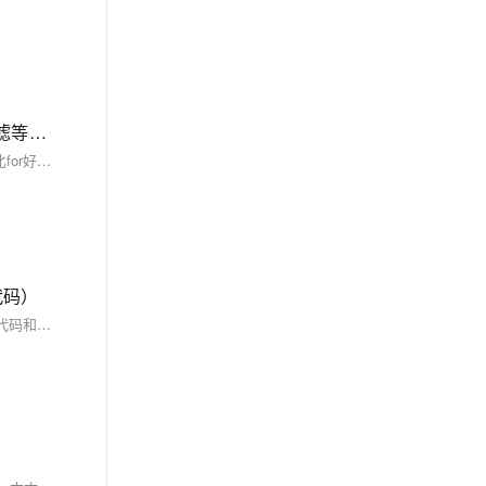
JavaScript中通过array.map(）实现数据转换、创建派生数组、异步数据流处理、复杂API请求、DOM操作、搜索和过滤等，array.map(）的使用详解（附实际应用代码）
array.map(）可以用来数据转换、创建派生数组、应用函数、链式调用、异步数据流处理、复杂API请求梳理、提供DOM操作、用来搜索和过滤等，比for好用太多了，主要是写法简单，并且非常直观，并且能提升代码的可读性，也就提升了Long Term代码的可维护性。 只有锻炼思维才能可持续地解决问题，只有思维才是真正值得学习和分享的核心要素。如果这篇博客能给您带来一点帮助，麻烦您点个赞支持一下，还可以收藏起来以备不时之需，有疑问和错误欢迎在评论区指出~
代码）
用array.filter(）来实现数据筛选、数据清洗和链式调用，相对于for循环更加清晰，语义化强，能显著提升代码的可读性和可维护性。博客不应该只有代码和解决方案，重点应该在于给出解决方案的同时分享思维模式，只有思维才能可持续地解决问题，只有思维才是真正值得学习和分享的核心要素。如果这篇博客能给您带来一点帮助，麻烦您点个赞支持一下，还可以收藏起来以备不时之需，有疑问和错误欢迎在评论区指出~