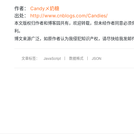
大模型解决方案
作者：
Candyメ奶糖
迁移与运维管理
出处：
http://www.cnblogs.com/Candies/
快速部署 Dify，高效搭建 
本文版权归作者和博客园共有，欢迎转载，但未经作者同意必须
专有云
利。
10 分钟在聊天系统中增加
博文来源广泛，如原作者认为我侵犯知识产权，请尽快给我发邮
文章标签：
JavaScript
数据格式
JSON