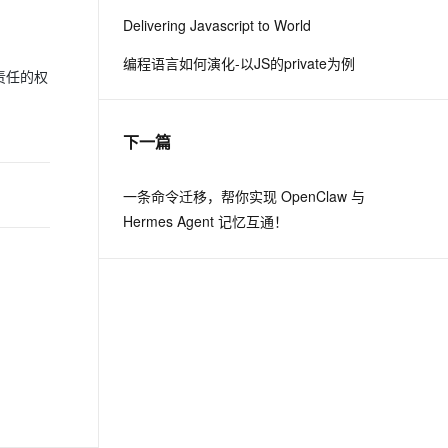
Delivering Javascript to World
息提取
与 AI 智能体进行实时音视频通话
编程语言如何演化-以JS的private为例
从文本、图片、视频中提取结构化的属性信息
构建支持视频理解的 AI 音视频实时通话应用
责任的权
t.diy 一步搞定创意建站
构建大模型应用的安全防护体系
通过自然语言交互简化开发流程,全栈开发支持
通过阿里云安全产品对 AI 应用进行安全防护
下一篇
一条命令迁移，帮你实现 OpenClaw 与
Hermes Agent 记忆互通！