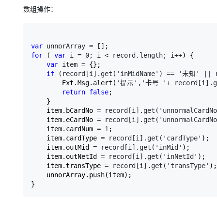
存储
天池大赛
Qwen3.7-Plus
云解析DNS
解决方案免费试用 新老
电子合同
数组操作：
最高领取价值200元试用
能看、能想、能动手的多模
安全
网络与CDN
AI 算法大赛
畅捷通
大数据开发治理平台 Data
AI 产品 免费试用
网络
安全
云开发大赛
Qwen3-VL-Plus
Tableau 订阅
var
 unnorArray =
1亿+ 大模型 tokens 和 
for
 ( 
var
 i = 0; i < record.length; i++
) {

可观测
入门学习赛
中间件
AI空中课堂在线直播课
var
 item =
 {};

云防火墙
140+云产品 免费试用
if
 (record[i].get('inMidName') == '未知' || 
上云与迁云
云原生的云上边界网络安全
产品新客免费试用，最长1
数据库
        Ext.Msg.alert(
'提示','卡号 '+ record[i].
生态解决方案
大模型服务
return
false
;

企业出海
大模型ACA认证体验
大数据计算
    }

助力企业全员 AI 认知与能
行业生态解决方案
    item.bCardNo 
= record[i].get('unnormalCardNo
千问AI平台-Token Plan
政企业务
媒体服务
    item.eCardNo 
= record[i].get('unnormalCardNo
开发者生态解决方案
    item.cardNum 
= 1
;                        

企业服务与云通信
    item.cardType 
= record[i].get('cardType'
);

千问AI平台-模型体验
AI 开发和 AI 应用解决
    item.outMid 
= record[i].get('inMid'
);

在线体验全尺寸、多种模态
    item.outNetId 
= record[i].get('inNetId'
);

域名与网站
    item.transType 
= record[i].get('transType'
);

Happy 系列大模型
    unnorArray.push(item);

终端用户计算
}
Serverless
开发工具