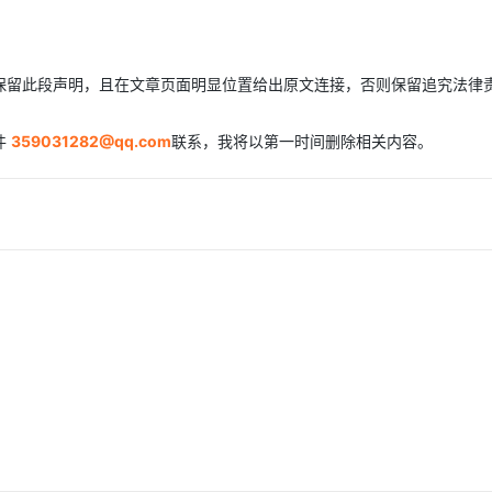
AI 应用
10分钟微调：让0.6B模型媲美235B模
多模态数据信
型
依托云原生高可用架构,实现Dify私有化部署
保留此段声明，且在文章页面明显位置给出原文连接，否则保留追究法律
用1%尺寸在特定领域达到大模型90%以上效果
一个 AI 助手
超强辅助，Bol
件
359031282@qq.com
联系，我将以第一时间删除相关内容。
即刻拥有 DeepSeek-R1 满血版
在企业官网、通讯软件中为客户提供 AI 客服
多种方案随心选，轻松解锁专属 DeepSeek