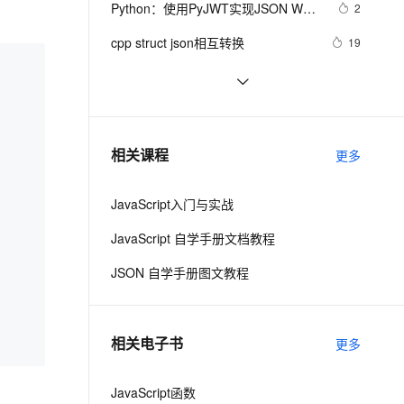
安全
Python：使用PyJWT实现JSON Web 
我要投诉
e-1.1-I2V
Cosyvoice-V3-Flash
2
PolarDB
上云场景组合购
Milvus 弹性伸缩功能新增节
伴
Tokens加密解密
漫剧创作，剧本、分镜、视频高效生成
100%兼容MySQL、PostgreSQL，兼容Oracle，支持集中和分布式
覆盖90%+业务场景，专享组合折扣价
点支持范围
畅自然，细节丰富
高表现力语音合成大模型，语音克隆听感自然
VPN
cpp struct json相互转换
19
ernetes 版 ACK
云聚AI 严选权益
AI 原生数据库服务发布
SSL 证书
java里json常见的转换方法
6
2V
Fun-ASR
，一键激活高效办公新体验
理容器应用的 K8s 服务
精选AI产品，从模型到应用全链提效
Agent 数据网关
文戏情感细腻自然，动作戏激烈拳拳到肉，实现更强表演能力
支持中英文自由切换，具备更强的噪声鲁棒性
堡垒机
Go 结构体与 JSON 之间的转换
8
AI 用量加速计划
云原生数据库 PolarDB
防火墙
、识别商机，让客服更高效、服务更出色。
Json.net说法——（一）修饰标
新老同享，达量后返
Agentic Database 发布
497
相关课程
更多
签，日期序列化
主机安全
应用
JavaScript入门与实战
千问办公
NEW
AI 应用及服务市场
的智能体编程平台
一站式AI生产力平台
JavaScript 自学手册文档教程
AI 应用
伶鹊
JSON 自学手册图文教程
企业级人与Agent协作平台，接入和调度多个数字员工
智能客服平台，对话机器人、对话分析、智能外呼
大模型
大模型服务平台百炼 - 全妙
自然语言处理
相关电子书
更多
应用创作平台
多模态内容创作工具，已接入 DeepSeek
数据标注
机器学习
JavaScript函数