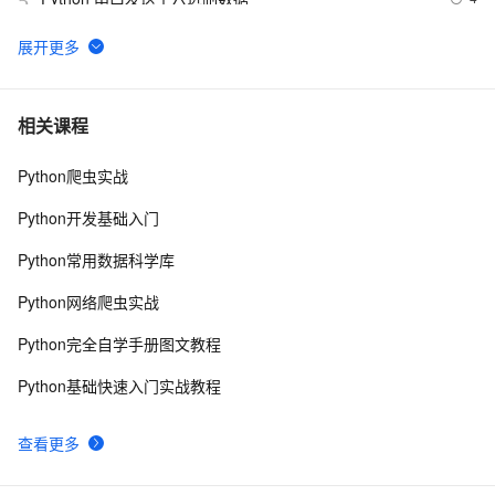
5
python join 和 split的常用使用方法
567
6
python 模块初始
643
7
相关课程
Python爬虫实战
python中使用and和or来实现其它语言中的?号表达式
578
8
Python开发基础入门
python网络编程初级
488
9
Python常用数据科学库
Python PIL远程命令执行漏洞复现(CVE-2017-8291 
7
10
Python网络爬虫实战
CVE-2017-8291)
Python完全自学手册图文教程
Python基础快速入门实战教程
查看更多