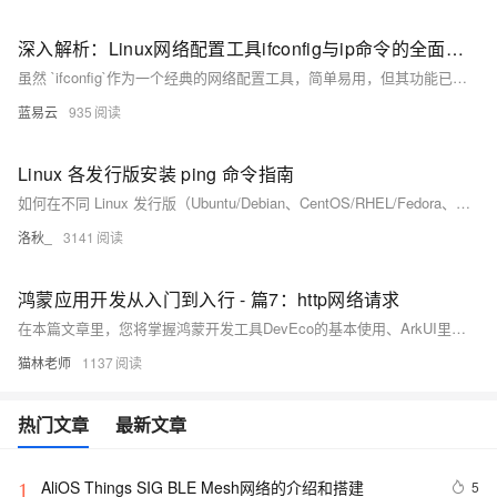
深入解析：Linux网络配置工具ifconfig与ip命令的全面对比
虽然 `ifconfig`作为一个经典的网络配置工具，简单易用，但其功能已经不能满足现代网络配置的需求。相比之下，`ip`命令不仅功能全面，而且提供了一致且简洁的语法，适用于各种网络配置场景。因此，在实际使用中，推荐逐步过渡到 `ip`命令，以更好地适应现代网络管理需求。
蓝易云
935
Linux 各发行版安装 ping 命令指南
如何在不同 Linux 发行版（Ubuntu/Debian、CentOS/RHEL/Fedora、Arch Linux、openSUSE、Alpine Linux）上安装 `ping` 命令，详细列出各发行版的安装步骤和验证方法，帮助系统管理员和网络工程师快速排查网络问题。
洛秋_
3141
鸿蒙应用开发从入门到入行 - 篇7：http网络请求
在本篇文章里，您将掌握鸿蒙开发工具DevEco的基本使用、ArkUI里的基础组件，并通过制作一个简单界面掌握使用
猫林老师
1137
热门文章
最新文章
AliOS Things SIG BLE Mesh网络的介绍和搭建
5
1