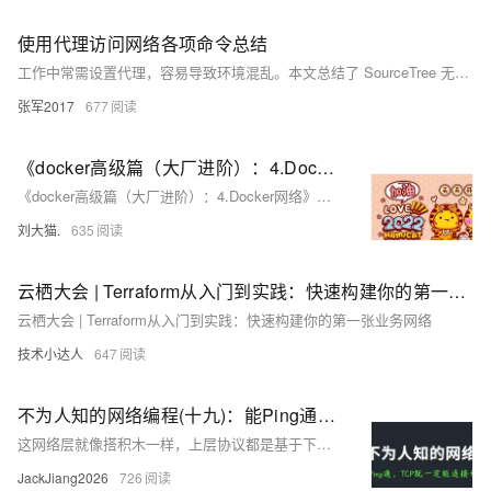
使用代理访问网络各项命令总结
工作中常需设置代理，容易导致环境混乱。本文总结了 SourceTree 无法拉取代码的问题，排查了环境变量、Git 全局配置及系统代理设置，最终通过清除 Git 代理配置解决。内容涵盖排查步骤、命令整理及脚本处理，帮助快速定位并解决代理相关网络问题。
张军2017
677
《docker高级篇（大厂进阶）：4.Docker网络》包括：是什么、常用基本命令、能干嘛、网络模式、docker平台架构图解
《docker高级篇（大厂进阶）：4.Docker网络》包括：是什么、常用基本命令、能干嘛、网络模式、docker平台架构图解
刘大猫.
635
云栖大会 | Terraform从入门到实践：快速构建你的第一张业务网络
云栖大会 | Terraform从入门到实践：快速构建你的第一张业务网络
技术小达人
647
不为人知的网络编程(十九)：能Ping通，TCP就一定能连接和通信吗？
这网络层就像搭积木一样，上层协议都是基于下层协议搭出来的。不管是ping（用了ICMP协议）还是tcp本质上都是基于网络层IP协议的数据包，而到了物理层，都是二进制01串，都走网卡发出去了。 如果网络环境没发生变化，目的地又一样，那按道理说他们走的网络路径应该是一样的，什么情况下会不同呢？ 我们就从路由这个话题聊起吧。
JackJiang2026
726