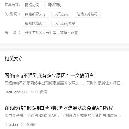
文章标签：
网络协议
网络架构
关键词：
网络编程ping
入门ping
脑残网络编程
脑残网络入门
入门ping命令
来 源：
开发者社区
>
云计算
>
文章
> 正文
相关文章
网络ping不通到底有多少原因？一文搞明白！
网络ping不通是网络中出现频率最高的故障之一，同时也是最让人抓狂的故障，谁没遇到过？今天就和你细说下ping不通的原因，看看能不能和你遇到的情况对上号。
JackJiang2026
9595
在线网络PING接口检测服务器连通状态免费API教程
接口盒子提供免费PING检测API，可测试域名或IP的连通性与响应速度，支持指定地域节点，适用于服务器运维和网络监控。
estar.lee
2149