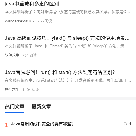
java中重载和多态的区别
本文详细解析了面向对象编程中多态与重载的概念及其关系。多态是OOP的核心，分为编译时多态（静态多态）和运行时多态（动态多态）。编译时多态主要通过方法重载和运算符重载实现，如Java中的同名方法因参数不同而区分；运行时多态则依赖继承和方法重写，通过父类引用调用子类方法实现。重载是多态的一种形式，专注于方法签名的多样性，提升代码可读性。两者结合增强了程序灵活性与扩展性，帮助开发者更好地实现代码复用。
WanderInk-20107
955
Java 高级面试技巧：yield() 与 sleep() 方法的使用场景和区别
本文详细解析了 Java 中 `Thread` 类的 `yield()` 和 `sleep()` 方法，解释了它们的作用、区别及为什么是静态方法。`yield()` 让当前线程释放 CPU 时间片，给其他同等优先级线程运行机会，但不保证暂停；`sleep()` 则让线程进入休眠状态，指定时间后继续执行。两者都是静态方法，因为它们影响线程调度机制而非单一线程行为。这些知识点在面试中常被提及，掌握它们有助于更好地应对多线程编程问题。
软件求生
701
Java面试必问！run() 和 start() 方法到底有啥区别？
在多线程编程中，run和 start方法常常让开发者感到困惑。为什么调用 start 才能启动线程，而直接调用 run只是普通方法调用？这篇文章将通过一个简单的例子，详细解析这两者的区别，帮助你在面试中脱颖而出，理解多线程背后的机制和原理。
软件求生
1104
热门文章
最新文章
Java常用的线程安全的类有哪些？
4
1