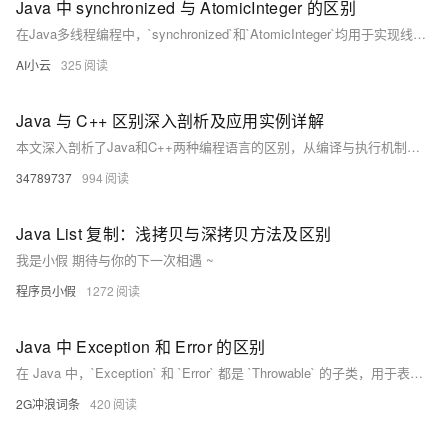
Java 中 synchronized 与 AtomicInteger 的区别
在Java多线程编程中，`synchronized`和`AtomicInteger`均用于实现线程安全，但原理与适用场景不同。`synchronized`是基于对象锁的同步机制，适用于复杂逻辑和多变量同步，如银行转账；而`AtomicInteger`采用CAS算法，适合单一变量的原子操作，例如计数器更新。二者各有优劣，应根据具体需求选择使用。
AI小云
325
Java 与 C++ 区别深入剖析及应用实例详解
本文深入剖析了Java和C++两种编程语言的区别，从编译与执行机制、面向对象特性、数据类型与变量、内存管理、异常处理等方面进行对比，并结合游戏开发、企业级应用开发、操作系统与嵌入式开发等实际场景分析其特点。Java以跨平台性强、自动内存管理著称，适合企业级应用；C++则因高性能和对硬件的直接访问能力，在游戏引擎和嵌入式系统中占据优势。开发者可根据项目需求选择合适语言，提升开发效率与软件质量。附面试资料链接：[点此获取](https://pan.quark.cn/s/4459235fee85)。
34789737
994
Java List 复制：浅拷贝与深拷贝方法及区别
我是小假 期待与你的下一次相遇 ~
程序员小假
1272
Java 中 Exception 和 Error 的区别
在 Java 中，`Exception` 和 `Error` 都是 `Throwable` 的子类，用于表示程序运行时的异常情况。`Exception` 表示可被捕获和处理的异常，分为受检异常（Checked）和非受检异常（Unchecked），通常用于程序级别的错误处理。而 `Error` 表示严重的系统级问题，如内存不足或 JVM 错误，一般不建议捕获和处理。编写程序时应重点关注 `Exception` 的处理，确保程序稳定性。
2G冲浪词条
420