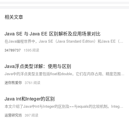
相关文章
Java SE 与 Java EE 区别解析及应用场景对比
在Java编程世界中，Java SE（Java Standard Edition）和Java EE（Java Enterprise Edition）是两个重要的平台版本，它们各自有着独特的定位和应用场景。理解它们之间的差异，对于开发者选择合适的技术栈进行项目开发至关重要。
34789737
1595
Java浮点类型详解：使用与区别
Java中的浮点类型主要包括float和double，它们在内存占用、精度范围和使用场景上有显著差异。float占用4字节，提供约6-7位有效数字；double占用8字节，提供约15-16位有效数字。float适合内存敏感或精度要求不高的场景，而double精度更高，是Java默认的浮点类型，推荐在大多数情况下使用。两者都存在精度限制，不能用于需要精确计算的金融领域。比较浮点数时应使用误差范围或BigDecimal类。科学计算和工程计算通常使用double，而金融计算应使用BigDecimal。
迷你熊爱你
3761
Java int和Integer的区别
本文介绍了Java中int与Integer的区别及==与equals的比较机制。Integer是int的包装类，支持null值。使用==比较时，int直接比较数值，而Integer比较对象地址；在-128至127范围内的Integer值可缓存，超出该范围或使用new创建时则返回不同对象。equals方法则始终比较实际数值。
运营研究坊
397