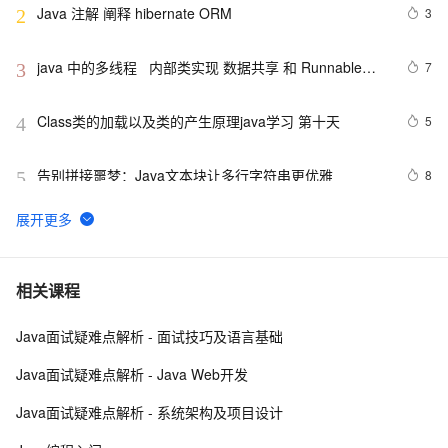
Java 注解 阐释 hibernate ORM
3
2
java 中的多线程   内部类实现 数据共享 和 Runnable实
7
3
现数据共享
Class类的加载以及类的产生原理java学习 第十天
5
4
告别拼接噩梦：Java文本块让多行字符串更优雅  
8
5
【JavaWeb】一文搞懂Java过滤器与拦截器的区别
8
6
Java编程中容易忽略的细节总结
5
7
相关课程
Java面试疑难点解析 - 面试技巧及语言基础
方块人 Java并发——volatile关键字
6
8
Java面试疑难点解析 - Java Web开发
java-基础-关键字
5
9
Java面试疑难点解析 - 系统架构及项目设计
java中两种添加监听器的策略
4
10