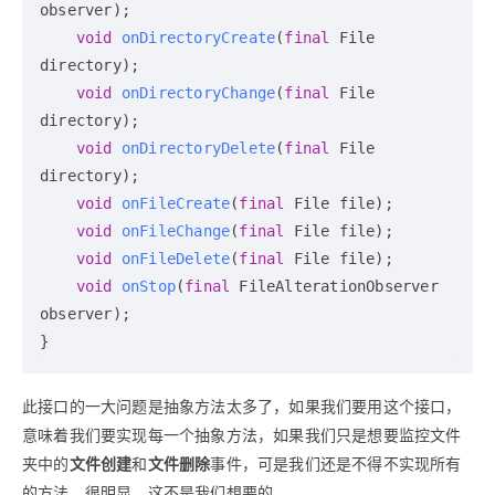
observer)
;

void
onDirectoryCreate
(
final
 File 
directory)
;

void
onDirectoryChange
(
final
 File 
directory)
;

void
onDirectoryDelete
(
final
 File 
directory)
;

void
onFileCreate
(
final
 File file)
;

void
onFileChange
(
final
 File file)
;

void
onFileDelete
(
final
 File file)
;

void
onStop
(
final
 FileAlterationObserver 
observer)
;

此接口的一大问题是抽象方法太多了，如果我们要用这个接口，
意味着我们要实现每一个抽象方法，如果我们只是想要监控文件
夹中的
文件创建
和
文件删除
事件，可是我们还是不得不实现所有
的方法，很明显，这不是我们想要的。