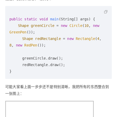
public
static
void
main
(String[] args)
 {

Shape
greenCircle
=
new
Circle
(
10
, 
new
GreenPen
());

Shape
redRectangle
=
new
Rectangle
(
4
, 
8
, 
new
RedPen
());

      greenCircle.draw();

      redRectangle.draw();

可能大家看上面一步步还不是特别清晰，我把所有的东西整合到
一张图上：