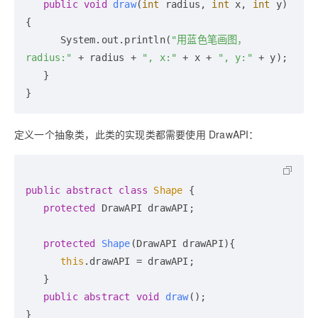
public
void
draw
(
int
 radius, 
int
 x, 
int
 y)
{

      System.out.println(
"用蓝色笔画图，
radius:"
 + radius + 
", x:"
 + x + 
", y:"
 + y);

   }

定义一个抽象类，此类的实现类都需要使用 DrawAPI：
public
abstract
class
Shape
 {

protected
 DrawAPI drawAPI;

protected
Shape
(DrawAPI drawAPI)
{

this
.drawAPI = drawAPI;

   }

public
abstract
void
draw
()
;    
