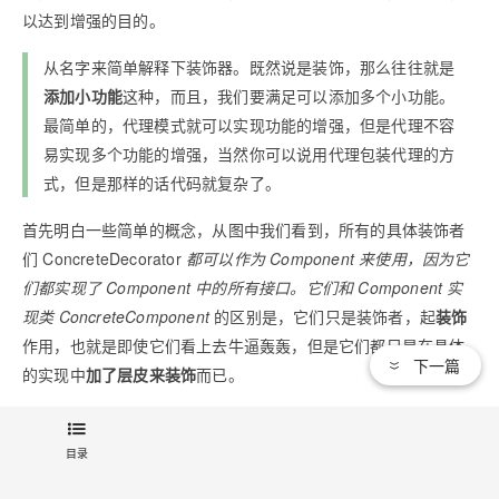
以达到增强的目的。
从名字来简单解释下装饰器。既然说是装饰，那么往往就是
添加小功能
这种，而且，我们要满足可以添加多个小功能。
最简单的，代理模式就可以实现功能的增强，但是代理不容
易实现多个功能的增强，当然你可以说用代理包装代理的方
式，但是那样的话代码就复杂了。
首先明白一些简单的概念，从图中我们看到，所有的具体装饰者
们 ConcreteDecorator
都可以作为 Component 来使用，因为它
们都实现了 Component 中的所有接口。它们和 Component 实
现类 ConcreteComponent
的区别是，它们只是装饰者，起
装饰
作用，也就是即使它们看上去牛逼轰轰，但是它们都只是在具体
下一篇
的实现中
加了层皮来装饰
而已。
注意这段话中混杂在各个名词中的 Component 和 Decorat
or，别搞混了。
目录
下面来看看一个例子，先把装饰模式弄清楚，然后再介绍下 java i