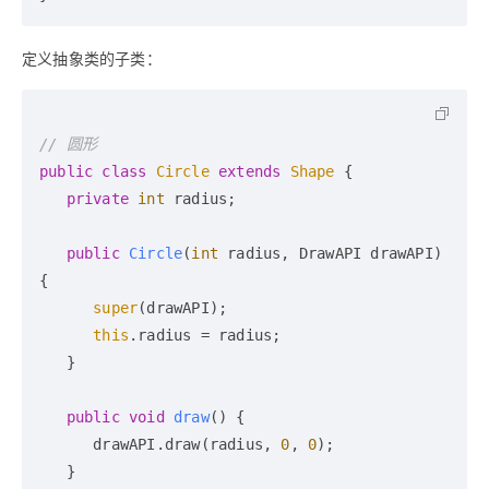
定义抽象类的子类：
// 圆形
public
class
Circle
extends
Shape
 {

private
int
 radius;

public
Circle
(
int
 radius, DrawAPI drawAPI)
{

super
(drawAPI);

this
.radius = radius;

   }

public
void
draw
()
 {

      drawAPI.draw(radius, 
0
, 
0
);

   }
