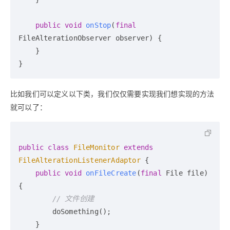
public
void
onStop
(
final
FileAlterationObserver observer)
 {

    }

比如我们可以定义以下类，我们仅仅需要实现我们想实现的方法
就可以了：
public
class
FileMonitor
extends
FileAlterationListenerAdaptor
 {

public
void
onFileCreate
(
final
 File file)
{

// 文件创建
        doSomething();

    }
