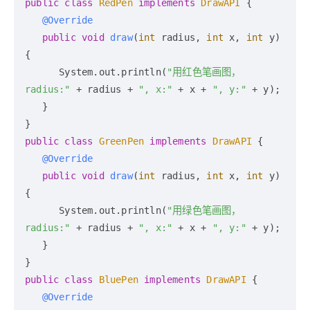
public
class
RedPen
implements
DrawAPI
 {

@Override
public
void
draw
(
int
 radius, 
int
 x, 
int
 y)
{

      System.out.println(
"用红色笔画图，
radius:"
 + radius + 
", x:"
 + x + 
", y:"
 + y);

   }

public
class
GreenPen
implements
DrawAPI
 {

@Override
public
void
draw
(
int
 radius, 
int
 x, 
int
 y)
{

      System.out.println(
"用绿色笔画图，
radius:"
 + radius + 
", x:"
 + x + 
", y:"
 + y);

   }

public
class
BluePen
implements
DrawAPI
 {

@Override