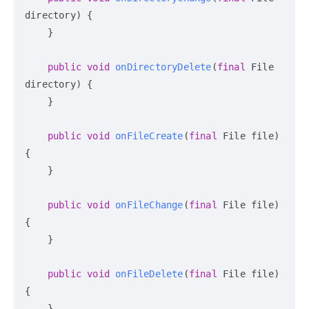
directory)
 {

    }

public
void
onDirectoryDelete
(
final
 File 
directory)
 {

    }

public
void
onFileCreate
(
final
 File file)
{

    }

public
void
onFileChange
(
final
 File file)
{

    }

public
void
onFileDelete
(
final
 File file)
{

    }
