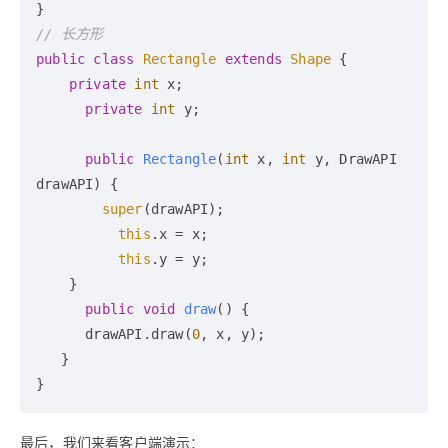
// 长方形
public
class
Rectangle
extends
Shape
 {

private
int
 x;

private
int
 y;

public
Rectangle
(
int
 x, 
int
 y, DrawAPI 
drawAPI)
 {

super
(drawAPI);

this
.x = x;

this
.y = y;

    }

public
void
draw
()
 {

      drawAPI.draw(
0
, x, y);

   }

最后，我们来看客户端演示：