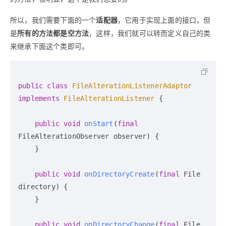
所以，我们需要下面的一个
适配器
，它用于实现上面的接口，但
是
所有的方法都是空方法
，这样，我们就可以转而定义自己的类
来继承下面这个类即可。
public
class
FileAlterationListenerAdaptor
implements
FileAlterationListener
 {

public
void
onStart
(
final
FileAlterationObserver observer)
 {

    }

public
void
onDirectoryCreate
(
final
 File 
directory)
 {

    }

public
void
onDirectoryChange
(
final
 File 