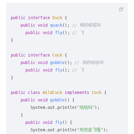
public
interface
Duck
 {

public
void
quack
()
; 
// 鸭的呱呱叫
public
void
fly
()
; 
// 飞
}

public
interface
Cock
 {

public
void
gobble
()
; 
// 鸡的咕咕叫
public
void
fly
()
; 
// 飞
}

public
class
WildCock
implements
Cock
 {

public
void
gobble
()
 {

        System.out.println(
"咕咕叫"
);

    }

public
void
fly
()
 {

        System.out.println(
"鸡也会飞哦"
);
