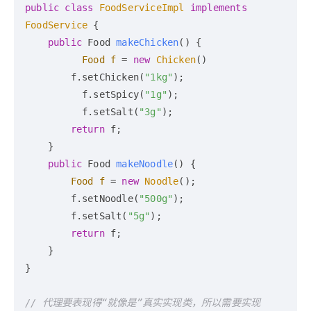
public
class
FoodServiceImpl
implements
FoodService
 {

public
 Food 
makeChicken
()
 {

Food
f
=
new
Chicken
()

        f.setChicken(
"1kg"
);

          f.setSpicy(
"1g"
);

          f.setSalt(
"3g"
);

return
 f;

    }

public
 Food 
makeNoodle
()
 {

Food
f
=
new
Noodle
();

        f.setNoodle(
"500g"
);

        f.setSalt(
"5g"
);

return
 f;

    }

}

// 代理要表现得“就像是”真实实现类，所以需要实现 