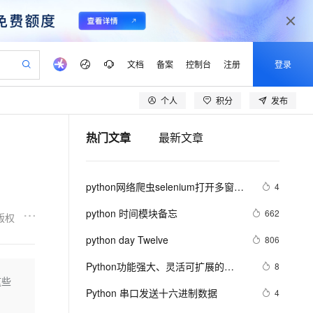
文档
备案
控制台
注册
登录
个人
积分
发布
验
作计划
器
AI 活动
专业服务
服务伙伴合作计划
开发者社区
加入我们
产品动态
服务平台百炼
阿里云 OPC 创新助力计划
热门文章
最新文章
一站式生成采购清单，支持单品或批量购买
io：打造专属 AI 语音助手
S产品伙伴计划（繁花）
峰会
CS
造的大模型服务与应用开发平台
一句话生成原生可编辑精美 PPT 文稿
AI 生产力先锋
Al MaaS 服务伙伴赋能合作
域名
博文
Careers
至高可申请百万元
Qwen3.8-Max 模型上线
开启高性价比 AI 编程新体验
弹性可伸缩的云计算服务
Qwen-Audio-3.0-Realtime 端到端实时语音角色扮演
输入一句话想法, 轻松生成专业的 PPT
先锋实践拓展 AI 生产力的边界
Token 补贴，五大权
计划
海大会
伙伴信用分合作计划
商标
问答
社会招聘
python网络爬虫selenium打开多窗口
4
益加速 OPC 成功
eek-V4-Pro
SS
一键部署幻兽帕鲁游戏服务器
飞天发布时刻
HOT
Open Search 向量检索版支
划
备案
电子书
校园招聘
与切换页面
pSeek-V4-Pro
视频创作，一键激活电商全链路生产力
稳定、安全、高性价比、高性能的云存储服务
一键购买专属联机服务器，轻松开启游戏
所见，即是所愿
持视频检索 Pipeline 功能
更多支持
python 时间模块备忘
662
版权
划
公司注册
镜像站
视频生成
语音识别与合成
专属 QwenPaw
漫剧工坊：一站式动画创作平台
AI 实训营
HOT
应用身份服务 (IDaaS)
python day Twelve
806
合作伙伴培训与认证
划
上云迁移
站生成，高效打造优质广告素材
全接入的云上超级电脑
从聊天伙伴进化为能主动干活的本地数字员工
快速生产连贯的高质量长漫剧
从基础到进阶，Agent 创客手把手教你
OpenClaw 管理能力上线
lScope
我要反馈
e-1.1-T2V
Qwen3-TTS-Flash
Python功能强大、灵活可扩展的
8
查询合作伙伴
n Alibaba Cloud ISV 合作
代维服务
建企业门户网站
10 分钟搭建微信、支付宝小程序
这些
MaxCompute MaxFrame 提
Statsmodels库
畅细腻的高质量视频
离线语音合成大模型，多语言方言自适应，低延迟高稳定
创新加速
Python 串口发送十六进制数据
ope
登录合作伙伴管理后台
4
我要建议
站，无忧落地极速上线
以可视化方式快速构建移动和 PC 门户网站
国内短信简单易用，安全可靠，秒级触达，全球覆盖200+国家和地区。
高效部署网站，快速应用到小程序
供自动弹性内存功能