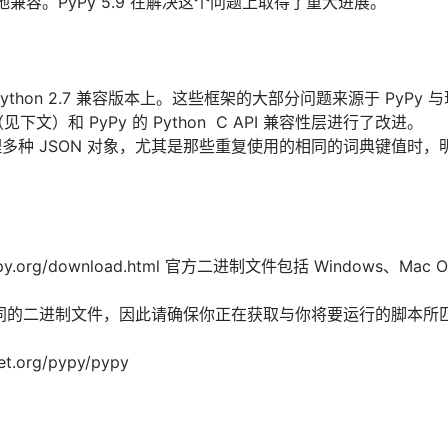
好地兼容。PyPy 5.9 在解决这个问题上取得了重大进展。
AI 应用
10分钟微调：让0.6B模型媲美235B模
多模态数据信
型
依托云原生高可用架构,实现Dify私有化部署
用1%尺寸在特定领域达到大模型90%以上效果
 Python 2.7 兼容版本上。这些框架的大部分问题来源于 PyPy 与
一个 AI 助手
超强辅助，Bol
见下文）和 PyPy 的 Python C API 兼容性层进行了改进。
即刻拥有 DeepSeek-R1 满血版
在企业官网、通讯软件中为客户提供 AI 客服
器在处理多种 JSON 对象，尤其是那些重复使用的相同的词典键值时，
多种方案随心选，轻松解锁专属 DeepSeek
rg/download.html 官方二进制文件包括 Windows、Mac OS
.5 ，存在不同的二进制文件，因此请确保你正在获取与你将要运行的脚本所
.org/pypy/pypy