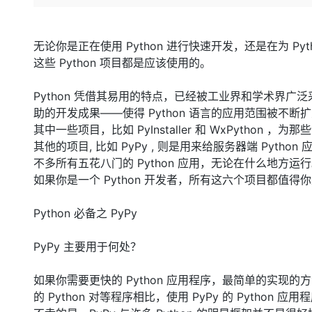
存储
天池大赛
Qwen3.7-Plus
云解析DNS
解决方案免费试用 新老
电子合同
最高领取价值200元试用
能看、能想、能动手的多模
安全
网络与CDN
AI 算法大赛
畅捷通
无论你是正在使用 Python 进行快速开发，还是在为 Pyt
大数据开发治理平台 Data
AI 产品 免费试用
网络
安全
云开发大赛
Qwen3-VL-Plus
这些 Python 项目都是应该使用的。
Tableau 订阅
1亿+ 大模型 tokens 和 
可观测
入门学习赛
中间件
AI空中课堂在线直播课
Python 凭借其易用的特点，已经被工业界和学术界广泛
云防火墙
140+云产品 免费试用
上云与迁云
云原生的云上边界网络安全
产品新客免费试用，最长1
助的开发成果——使得 Python 语言的应用范围被不断
数据库
生态解决方案
其中一些项目，比如 PyInstaller 和 WxPython 
大模型服务
企业出海
大模型ACA认证体验
大数据计算
其他的项目, 比如 PyPy , 则是用来给服务器端 Python
助力企业全员 AI 认知与能
行业生态解决方案
不多所有五花八门的 Python 应用，无论在什么地方运
千问AI平台-Token Plan
政企业务
媒体服务
如果你是一个 Python 开发者，所有这六个项目都
开发者生态解决方案
企业服务与云通信
千问AI平台-模型体验
AI 开发和 AI 应用解决
Python 必备之 PyPy
在线体验全尺寸、多种模态
域名与网站
PyPy 主要用于何处？
Happy 系列大模型
终端用户计算
如果你需要更快的 Python 应用程序，最简单的实现的方法
Serverless
的 Python 对等程序相比，使用 PyPy 的 Python 
开发工具