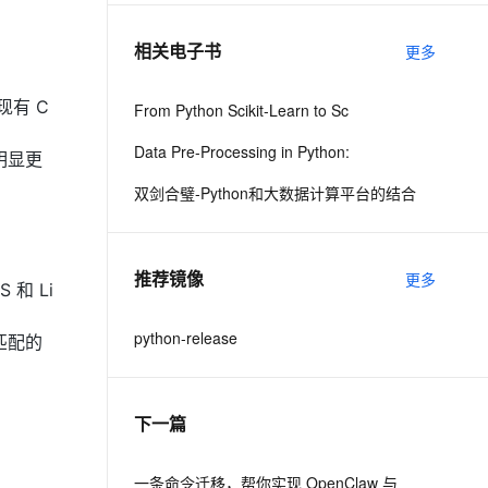
相关电子书
更多
息提取
与 AI 智能体进行实时音视频通话
从文本、图片、视频中提取结构化的属性信息
构建支持视频理解的 AI 音视频实时通话应用
现有 C
From Python Scikit-Learn to Sc
t.diy 一步搞定创意建站
构建大模型应用的安全防护体系
Data Pre-Processing in Python:
通过自然语言交互简化开发流程,全栈开发支持
通过阿里云安全产品对 AI 应用进行安全防护
明显更
双剑合璧-Python和大数据计算平台的结合
推荐镜像
更多
 和 Li
python-release
匹配的
下一篇
一条命令迁移，帮你实现 OpenClaw 与