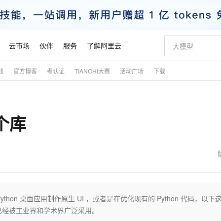
云市场
伙伴
服务
了解阿里云
践
官方博客
考认证
TIANCHI大赛
活动广场
下载
AI 特惠
数据与 API
成为产品伙伴
企业增值服务
最佳实践
价格计算器
AI 场景体
基础软件
产品伙伴合
阿里云认证
市场活动
配置报价
大模型
自助选配和估算价格
新方式
睿译宝，AI翻译排版一步到位
智启 AI 普惠权益
产品生态集成认证中心
企业支持计划
云上春晚
域名与网站
千问官方 MaaS 平台，为开发者和 Agent 而生，新用户赠送 1 亿 + tokens 额度
Qwen Aud
AI Coding
阿里云Maa
2026 阿里云
云服务器 E
为企业打
数据集
Windows
大模型认证
模型
NEW
NEW
 个库
交付可用成果
值低价云产品抢先购
上传文档即自动完成翻译和格式还原
至高享 1亿+免费 tokens，加速 Al 应用落地
提供智能易用的域名与建站服务
智能编程，一键
安全可靠、
产品生态伙伴
专家技术服务
云上奥运之旅
弹性计算合作
阿里云中企出
手机三要素
宝塔 Linux
全部认证
价格优势
有专属领域专家
GLM-5.2：长任务时代开源旗舰模型
阿里云 OPC 创新助力计划
千问大模型
即刻拥有 DeepS
AI 电商营销
对象存储 O
大模型
产品生态伙伴工作台
企业增值服务台
云栖战略参考
云存储合作计
云栖大会
身份实名认证
CentOS
训练营
推动算力普惠，释放技术红利
最高返9万
多领域专家智能体,一键组建 AI 虚拟交付团队
快速构建应用程序和网站，即刻迈出上云第一步
至高百万元 Token 补贴，加速一人公司成长
多元化、高性能、安全可靠的大模型服务
真正可用的 1M 上下文,一次完成代码全链路开发
轻松解锁专属 Dee
从图文生成到
云上的中国
数据库合作计
活动全景
短信
Docker
图片和
站式影视创作平台
Hermes Agent，打造自进化智能体
Token Plan 模型订阅计划
数字证书管理服务（原SSL证书）
5 分钟轻松部署
AI 广告创作
无影云电脑
企业成长
NEW
信息公告
看见新力量
云网络合作计
OCR 文字识别
JAVA
证享300元代金券
可视化编排打通从文字构思到成片全链路闭环
全托管，含MySQL、PostgreSQL、SQL Server、MariaDB多引擎
自主进化，持久记忆，越用越聪明
Qwen3.8-Max 首发尝鲜，限时加量 10 倍，夜间低至2折
实现全站HTTPS，呈现可信的WEB访问
图文、视频一
随时随地安
魔搭 Mode
Kimi-K3
HappyHors
NEW
loud
服务实践
官网公告
金融模力时刻
Salesforce O
版
发票查验
全能环境
Claude Code + GStack 打造工程团队
千问办公，限时限量积分加倍
Qoder
低代码高效构
AI 建站
短信服务
ython 桌面应用制作原生 UI ，或者是在优化现有的 Python 代码，以下
型
NEW
作计划
Kimi 最新旗舰模型，长程编程与推理利器
让文字生成流
计划
创新中心
魔搭 ModelSc
健康状态
理服务
让AI从“聊天伙伴”进化为能干活的“数字员工”
安装技能 GStack，拥有专属 AI 工程团队
你的AI工作搭子，覆盖日常办公高频场景
面向真实软件的智能体编程平台
0 代码专业建
特点，已经被工业界和学术界广泛采用。
客户案例
天气预报查询
操作系统
态合作计划