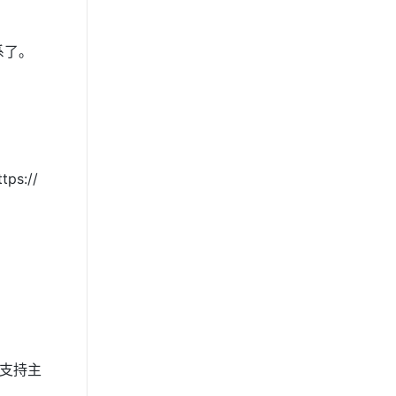
。
系了。
ps://
其所支持主