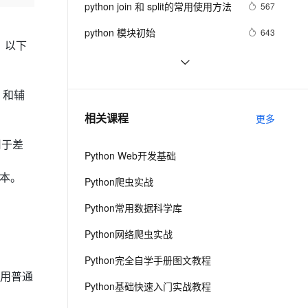
安全
python join 和 split的常用使用方法
我要投诉
e-1.1-I2V
Cosyvoice-V3-Flash
567
PolarDB
上云场景组合购
Milvus 弹性伸缩功能新增节
伴
漫剧创作，剧本、分镜、视频高效生成
100%兼容MySQL、PostgreSQL，兼容Oracle，支持集中和分布式
覆盖90%+业务场景，专享组合折扣价
点支持范围
畅自然，细节丰富
高表现力语音合成大模型，语音克隆听感自然
VPN
python 模块初始
643
码，以下
ernetes 版 ACK
云聚AI 严选权益
AI 原生数据库服务发布
SSL 证书
python中使用and和or来实现其它语
578
2V
Fun-ASR
，一键激活高效办公新体验
理容器应用的 K8s 服务
精选AI产品，从模型到应用全链提效
Agent 数据网关
言中的?号表达式
文戏情感细腻自然，动作戏激烈拳拳到肉，实现更强表演能力
支持中英文自由切换，具备更强的噪声鲁棒性
堡垒机
python网络编程初级
488
，和辅
AI 用量加速计划
云原生数据库 PolarDB
防火墙
、识别商机，让客服更高效、服务更出色。
Python PIL远程命令执行漏洞复现
新老同享，达量后返
Agentic Database 发布
7
相关课程
更多
(CVE-2017-8291 CVE-2017-8291)
主机安全
应用
用于差
Python Web开发基础
千问办公
NEW
AI 应用及服务市场
的智能体编程平台
一站式AI生产力平台
版本。
Python爬虫实战
AI 应用
伶鹊
Python常用数据科学库
企业级人与Agent协作平台，接入和调度多个数字员工
智能客服平台，对话机器人、对话分析、智能外呼
大模型
Python网络爬虫实战
大模型服务平台百炼 - 全妙
自然语言处理
Python完全自学手册图文教程
应用创作平台
多模态内容创作工具，已接入 DeepSeek
数据标注
使用普通
Python基础快速入门实战教程
机器学习