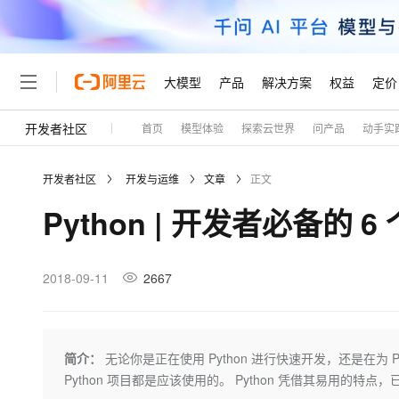
大模型
产品
解决方案
权益
定价
开发者社区
首页
模型体验
探索云世界
问产品
动手实
大模型
产品
解决方案
权益
定价
云市场
伙伴
服务
了解阿里云
精选产品
精选解决方案
普惠上云
产品定价
精选商城
成为销售伙伴
售前咨询
为什么选择阿里云
千问AI平台
开发者社区
开发与运维
文章
正文
了解云产品的定价详情
大模型服务平台百炼
千问办公，解锁你的工作
普惠上云 官方力荐
分销伙伴
在线服务
网站建设
什么是云计算
大
Python | 开发者必备的 6
大模型服务与应用平台
企业级Agent产品，直接
云服务器38元/年起，超
咨询伙伴
多端小程序
技术领先
云上成本管理
售后服务
轻量应用服务器
Agency Agents：拥
官方推荐返现计划
大模型
精选产品
精选解决方案
Salesforce 国际版订阅
稳定可靠
管理和优化成本
推荐新用户得奖励，单订单
销售伙伴合作计划
2018-09-11
2667
自助服务
友盟天域
安全合规
人工智能与机器学习
AI
文本生成
云数据库 RDS
HappyHorse 打造一
云工开物
无影生态合作计划
在线服务
观测云
分析师报告
高校专属算力普惠，学生认
计算
互联网应用开发
Qwen3.8-Max
HOT
Salesforce On Alibaba C
工单服务
Tuya 物联网平台阿里云
研究报告与白皮书
人工智能平台 PAI
快速拥有专属 OpenClaw
简介：
无论你是正在使用 Python 进行快速开发，还是在为 P
大模
Consulting Partner 合
大数据
容器
智能体时代全能旗舰模型
免费试用
短信专区
一站式AI开发、训练和推
Python 项目都是应该使用的。 Python 凭借其易用的
蓝凌 OA
AI 大模型销售与服务生
现代化应用