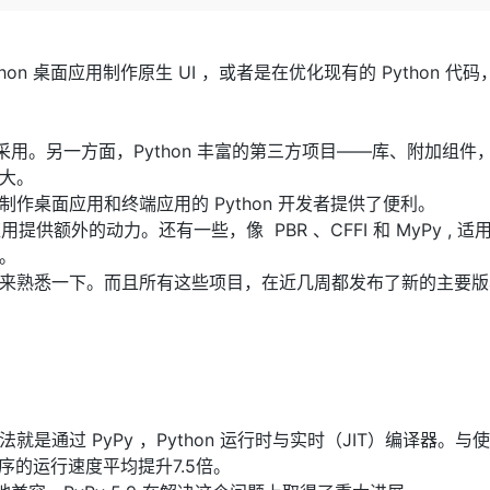
Deepseek-v4-pro
HappyHors
同享
万小智 AI 建站低至 15元/月
Qoder CN
AI 短剧/漫剧
云原生数据库 
快递物流查询
WordPress
成为服务伙
高校合作
点，立即开启云上创新
覆盖公网/内网、递归/权威、移动APP等全场景解析服务
送.CN域名，送备案服务码
基于千问大模型等，支持代码智能生成、研发智能问答
AI助力短剧
态智能体模型
旗舰 MoE 大模型，百万上下文与顶尖推理能力
图生视频，流
Ubuntu
服务生态伙伴
hon 桌面应用制作原生 UI ，或者是在优化现有的 Python 代
云工开物
企业应用
Works
Night Plan 支持 Qwen 3.8-Max
云原生大数据计算服务 MaxCompute
AI 办公
容器服务 Kub
NEW
GLM-5.2
Wan2.7-T
Red Hat
30+ 款产品免费体验
Data Agent 驱动的一站式 Data+AI 开发治理平台
夜间 5 折，Qwen/Meoo/TokenPlan 客户专享
面向分析的企业级SaaS模式云数据仓库
AI智能应用
提供一站式管
科研合作
视觉 Coding、空间感知、多模态思考等全面升级
1M上下文，专为长程任务能力而生
ERP
堂（旗舰版）
SUSE
采用。另一方面，Python 丰富的第三方项目——库、附加组件
智能客服
CRM
防护产品
2个月
自动承接线索
扩大。
建站小程序
，为那些制作桌面应用和终端应用的 Python 开发者提供了便利。
OA 办公系统
AI 应用构建
大模型原生
 应用提供额外的动力。还有一些，像 PBR 、CFFI 和 MyPy , 适
力提升
财税管理
模板建站
行。
Qoder
大模型服务平台百炼-应用模版
HOT
NEW
面向真实软件
值得你来熟悉一下。而且所有这些项目，在近几周都发布了新的主要
个人版上线、团队版降价；千问3.8-Max首发发尝鲜
丰富多元化的应用模版和解决方案
400电话
定制建站
万有无界
大模型服务平台百炼-智能体
方案
广告营销
模板小程序
的模型效果
灵活可视化地构建企业级 Agent
定制小程序
秒悟
人工智能平台 PAI
APP 开发
云端极速 AI 
新一代 AI 视频生成模型，深度适配广告营销等场景
AI Native 的算法工程平台，一站式完成建模、训练、推理服务部署
就是通过 PyPy ，Python 运行时与实时（JIT）编译器。与
建站系统
应用程序的运行速度平均提升7.5倍。