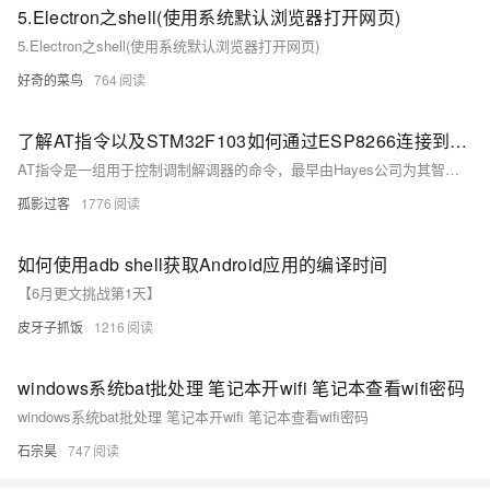
5.Electron之shell(使用系统默认浏览器打开网页)
5.Electron之shell(使用系统默认浏览器打开网页)
好奇的菜鸟
764
了解AT指令以及STM32F103如何通过ESP8266连接到WiFi
AT指令是一组用于控制调制解调器的命令，最早由Hayes公司为其智能调制解调器开发。如今，AT指令已被广泛应用于各种通信模块中，包括GSM、Bluetooth和WiFi模块。AT指令通常以“AT”开头，后跟特定的命令和参数。通过这些指令，我们可以执行一系列操作，如设置网络参数、发送数据和查询状态等。
孤影过客
1776
如何使用adb shell获取Android应用的编译时间
【6月更文挑战第1天】
皮牙子抓饭
1216
windows系统bat批处理 笔记本开wifi 笔记本查看wifi密码
windows系统bat批处理 笔记本开wifi 笔记本查看wifi密码
石宗昊
747