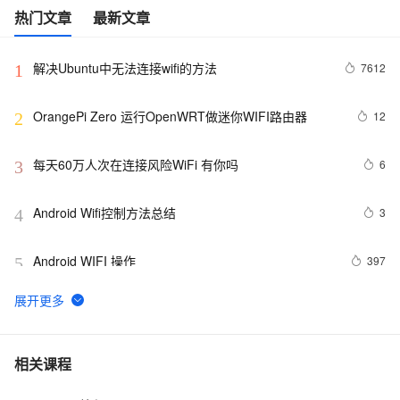
热门文章
最新文章
解决Ubuntu中无法连接wifi的方法
7612
1
OrangePi Zero 运行OpenWRT做迷你WIFI路由器
12
2
每天60万人次在连接风险WiFi 有你吗
6
3
Android Wifi控制方法总结
3
4
Android WIFI 操作
397
5
[Android Pro] 监听WIFI 打开广播
533
6
如何在 Linux 中使用 nmcli 连接 WiFi？
9
7
相关课程