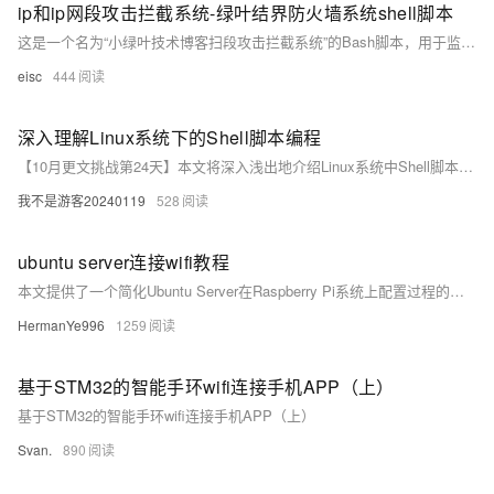
ip和ip网段攻击拦截系统-绿叶结界防火墙系统shell脚本
这是一个名为“小绿叶技术博客扫段攻击拦截系统”的Bash脚本，用于监控和拦截TCP攻击。通过抓取网络数据包监控可疑IP，并利用iptables和firewalld防火墙规则对这些IP进行拦截。同时，该系统能够查询数据库中的白名单，确保合法IP不受影响。此外，它还具备日志记录功能，以便于后续分析和审计。
eisc
444
深入理解Linux系统下的Shell脚本编程
【10月更文挑战第24天】本文将深入浅出地介绍Linux系统中Shell脚本的基础知识和实用技巧，帮助读者从零开始学习编写Shell脚本。通过本文的学习，你将能够掌握Shell脚本的基本语法、变量使用、流程控制以及函数定义等核心概念，并学会如何将这些知识应用于实际问题解决中。文章还将展示几个实用的Shell脚本例子，以加深对知识点的理解和应用。无论你是运维人员还是软件开发者，这篇文章都将为你提供强大的Linux自动化工具。
我不是游客20240119
528
ubuntu server连接wifi教程
本文提供了一个简化Ubuntu Server在Raspberry Pi系统上配置过程的脚本"config_ubuntu_server"，包括自动和手动两种方法来设置root权限、SSH配置，并连接WiFi，同时支持无密码SSH访问，适合初学者和高级用户。
HermanYe996
1259
基于STM32的智能手环wifi连接手机APP（上）
基于STM32的智能手环wifi连接手机APP（上）
Svan.
890