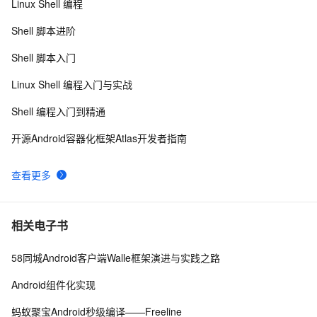
Linux Shell 编程
微信小程序如何实现进入小程序自动连WiFi功能
16
8
Shell 脚本进阶
【STM32 .Net MF开发板学习-17】Wifi遥控智能小车
3
9
Shell 脚本入门
Wifi-nodeMCU- esp8266 接入天猫精灵开发环境搭建 | 
6
10
Linux Shell 编程入门与实战
学习笔记
Shell 编程入门到精通
开源Android容器化框架Atlas开发者指南
查看更多
相关电子书
58同城Android客户端Walle框架演进与实践之路
Android组件化实现
蚂蚁聚宝Android秒级编译——Freeline