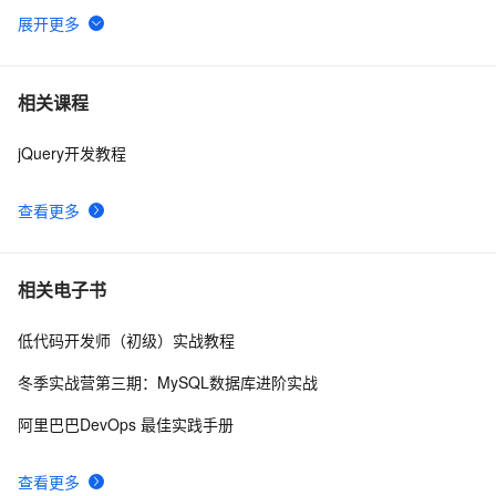
jQuery使用手册之动态效果(6)
10
6
jquery微博实例
12
7
相关课程
jQuery开发教程
jQuery技术内幕：深入解析jQuery架构设计与实现原理.  
6
8
3.2　选择器表达式
查看更多
jquery 图片滚动特效制作 slide 图片类似窗帘式滚动
6
9
Jquery checkbox全选，反选，全不选实例
508
10
相关电子书
低代码开发师（初级）实战教程
冬季实战营第三期：MySQL数据库进阶实战
阿里巴巴DevOps 最佳实践手册
查看更多