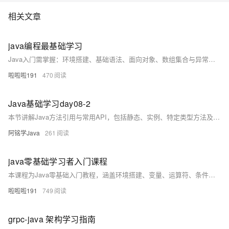
相关文章
java编程最基础学习
Java入门需掌握：环境搭建、基础语法、面向对象、数组集合与异常处理。通过实践编写简单程序，逐步深入学习，打牢编程基础。
啦啦啦191
470
Java基础学习day08-2
本节讲解Java方法引用与常用API，包括静态、实例、特定类型方法及构造器引用的格式与使用场景，并结合代码示例深入解析。同时介绍String和ArrayList的核心方法及其实际应用。
阿铭学Java
261
java零基础学习者入门课程
本课程为Java零基础入门教程，涵盖环境搭建、变量、运算符、条件循环、数组及面向对象基础，每讲配示例代码与实践建议，助你循序渐进掌握核心知识，轻松迈入Java编程世界。
啦啦啦191
749
grpc-java 架构学习指南