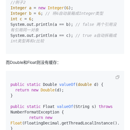
//例子2
Integer
a
=
new
Integer
(
6
Integer
b
=
6
; 
// 将6自动装箱成Integer类型
int
c
=
6
;

System.out.println(a == b); 
// false 两个引用没
有引用同一对象
System.out.println(a == c); 
// true a自动拆箱成
int类型再和c比较
而Double和Float则没有缓存：
public
static
 Double 
valueOf
(
double
 d)
 {

return
new
Double
(d);

}

public
static
 Float 
valueOf
(String s)
throws
NumberFormatException {

return
new
Float
(FloatingDecimal.getThreadLocalInstance().readJ