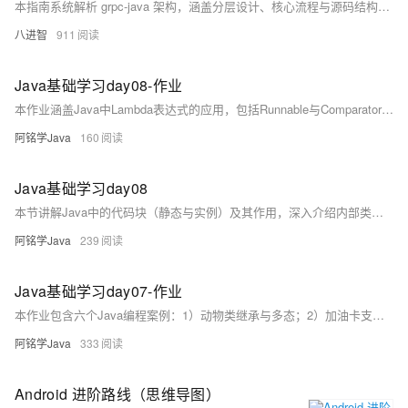
本指南系统解析 grpc-java 架构，涵盖分层设计、核心流程与源码结构，结合实战路径与调试技巧，助你从入门到精通，掌握高性能 RPC 开发精髓。
八进智
911
Java基础学习day08-作业
本作业涵盖Java中Lambda表达式的应用，包括Runnable与Comparator接口的简化实现、自定义函数式接口NumberProcessor进行加减乘及最大值操作，以及通过IntProcessor处理整数数组，实现遍历、平方和奇偶判断等功能，强化函数式编程实践。
阿铭学Java
160
Java基础学习day08
本节讲解Java中的代码块（静态与实例）及其作用，深入介绍内部类（成员、静态、局部及匿名）的定义与使用，并引入函数式编程思想，重点阐述Lambda表达式及其在简化匿名内部类中的应用。
阿铭学Java
239
Java基础学习day07-作业
本作业包含六个Java编程案例：1）动物类继承与多态；2）加油卡支付系统；3）员工管理类设计；4）学生信息统计接口；5）USB设备控制；6）家电智能控制。综合运用抽象类、接口、继承、多态等面向对象技术，强化Java基础编程能力。
阿铭学Java
333
Android 进阶路线（思维导图）