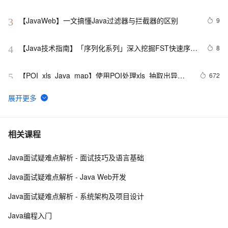
理
【JavaWeb】一文搞懂Java过滤器与拦截器的区别
9
3
【Java技术指南】「序列化系列」深入挖掘FST快速序列
8
4
化压缩内存的利器的特性和原理 
【POI  xls  Java  map】使用POI处理xls  抽取出异常
672
5
信息  --java1.8Group by    ---map迭代  --  设置单元格
高度
Java 注解 阐释 hibernate ORM
3
6
java 中的多线程   内部类实现 数据共享 和 Runnable实
7
7
相关课程
现数据共享
Java面试疑难点解析 - 面试技巧及语言基础
如何提高 Java 高并发程序的性能？
8
8
Java面试疑难点解析 - Java Web开发
2. Java中的垃圾收集 - GC参考手册
746
9
Java面试疑难点解析 - 系统架构及项目设计
Eclipse+Jboss报java.lang.OutOfMemoryError：
2
10
Java编程入门
PermGen space异常的解决办法