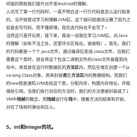
间接的帮助我们提升对开发Android的理解。
入坑写了第一行代码时，一直不明白这一行行代码是怎么运行起来
的。当开始尝试学习和理解JVM后，这个疑问就烟消云散了因为之
前是会写代码，而不懂原理，现在连代码也不会写了~
当然这只是开玩笑，接下来，我谈一谈我在学习JVM后，对Java
的理解（如有不当之处，还望评论区指出，谢谢啦）。首先，我们
的代码都是一个个.java文件，通过编译后变成.class文件，当我们
需要这个类时，就会将这个包含二进制文件的class文件装载到内
存中。将其放在运行时数据区的
方法区
内，然后在堆区创建一个ja
va.lang.Class对象，用来封装
类
在
方法区
内的数据结构。而我们
的new就是通知JVM去给这个类，分配内存，构建内存地址，并赋
值给引用。当我们执行对应的方法时，我们的方法便被封装成了J
VM中
栈帧
的概念，而
栈帧
运行在
栈
中，随着方法的结束和开始，
对应了栈帧的弹出和压入。
5、int和Integer的坑。