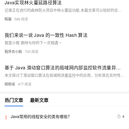
Java实现林火蔓延路径算法
记录正在进行的森林防火项目中林火蔓延功能,本篇文章可以较好的实现森林防火蔓延,但还存在很多不足,如:很多参数只能使用默认值,所以蔓延范围仅供参考。(如果底层设备获取的数据充足,那当我没说)。注:因林火蔓延涉及因素太多,如静可燃物载量、矿质阻尼系数等存在估值,所以得出的结果仅供参考。
盹猫
586
我们来说一说 Java 的一致性 Hash 算法
我是小假 期待与你的下一次相遇 ~
程序员小假
700
基于 Java 滑动窗口算法的局域网内部监控软件流量异常检测技术研究
本文探讨了滑动窗口算法在局域网流量监控中的应用，分析其在实时性、资源控制和多维分析等方面的优势，并提出优化策略，结合Java编程实现高效流量异常检测。
陌陌谣
477
热门文章
最新文章
Java常用的线程安全的类有哪些？
4
1