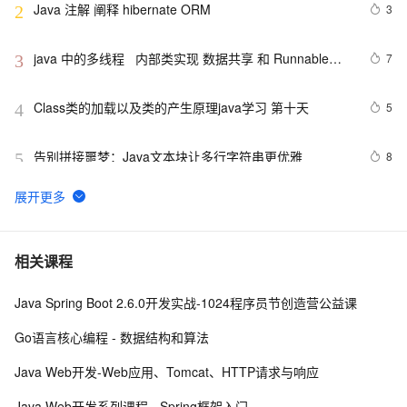
Java 注解 阐释 hibernate ORM
3
2
java 中的多线程   内部类实现 数据共享 和 Runnable实
7
3
现数据共享
Class类的加载以及类的产生原理java学习 第十天
5
4
告别拼接噩梦：Java文本块让多行字符串更优雅  
8
5
【JavaWeb】一文搞懂Java过滤器与拦截器的区别
9
6
Java编程中容易忽略的细节总结
5
7
相关课程
Java Spring Boot 2.6.0开发实战-1024程序员节创造营公益课
方块人 Java并发——volatile关键字
6
8
Go语言核心编程 - 数据结构和算法
【POI  xls  Java  map】使用POI处理xls  抽取出异常信
3
9
Java Web开发-Web应用、Tomcat、HTTP请求与响应
息  --java1.8Group by    ---map迭代  --  设置单元格高度
Eclipse+Jboss报java.lang.OutOfMemoryError：
2
10
Java Web开发系列课程 - Spring框架入门