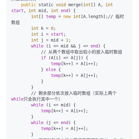
public
 static 
void
 merge(
int
[] A, 
int
start
, 
int
 mid, 
int
end
) {

int
[] 
temp
 = 
new
int
[A.length];// 临时
数组

int
 k = 
0
;

int
 i = 
start
;

int
 j = mid + 
1
;

while
 (i <= mid && j <= 
end
) {

            // 从两个数组中取出较小的放入临时数组

if
 (A[i] <= A[j]) {

temp
[k++] = A[i++];

            } 
else
 {

temp
[k++] = A[j++];

            }

        }

        // 剩余部分依次放入临时数组（实际上两个
while
只会执行其中一个）

while
 (i <= mid) {

temp
[k++] = A[i++];

        }

while
 (j <= 
end
) {

temp
[k++] = A[j++];

        }
