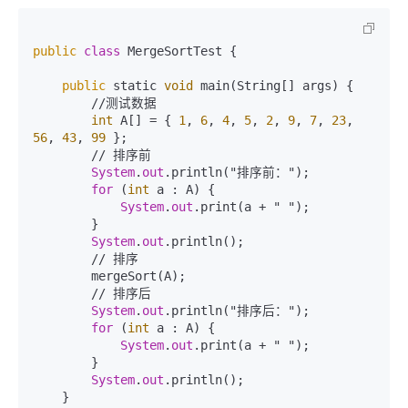
public
class
 MergeSortTest {

public
 static 
void
 main(String[] args) {

        //测试数据

int
 A[] = { 
1
, 
6
, 
4
, 
5
, 
2
, 
9
, 
7
, 
23
, 
56
, 
43
, 
99
 };

        // 排序前

System
.
out
.println("排序前：");

for
 (
int
 a : A) {

System
.
out
.print(a + " ");

        }

System
.
out
.println();

        // 排序

        mergeSort(A);

        // 排序后

System
.
out
.println("排序后：");

for
 (
int
 a : A) {

System
.
out
.print(a + " ");

        }

System
.
out
.println();

    }
