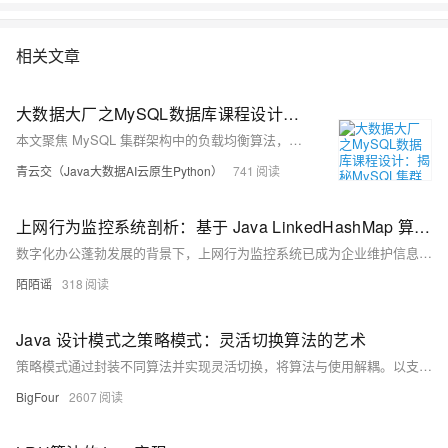
相关文章
大数据大厂之MySQL数据库课程设计：揭秘MySQL集群架构负载均衡核心算法：从理论到Java代码实战，让你的数据库性能飙升！
本文聚焦 MySQL 集群架构中的负载均衡算法，阐述其重要性。详细介绍轮询、加权轮询、最少连接、加权最少连接、随机、源地址哈希等常用算法，分析各自优缺点及适用场景。并提供 Java 语言代码实现示例，助力直观理解。文章结构清晰，语言通俗易懂，对理解和应用负载均衡算法具有实用价值和参考价值。
青云交（Java大数据AI云原生Python）
741
上网行为监控系统剖析：基于 Java LinkedHashMap 算法的时间序列追踪机制探究
数字化办公蓬勃发展的背景下，上网行为监控系统已成为企业维护信息安全、提升工作效能的关键手段。该系统需实时记录并深入分析员工的网络访问行为，如何高效存储和管理这些处于动态变化中的数据，便成为亟待解决的核心问题。Java 语言中的LinkedHashMap数据结构，凭借其独有的有序性特征以及可灵活配置的淘汰策略，为上网行为监控系统提供了一种兼顾性能与功能需求的数据管理方案。本文将对LinkedHashMap在上网行为监控系统中的应用原理、实现路径及其应用价值展开深入探究。
陌陌谣
318
Java 设计模式之策略模式：灵活切换算法的艺术
策略模式通过封装不同算法并实现灵活切换，将算法与使用解耦。以支付为例，微信、支付宝等支付方式作为独立策略，购物车根据选择调用对应支付逻辑，提升代码可维护性与扩展性，避免冗长条件判断，符合开闭原则。
BigFour
2607