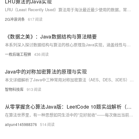
LRU算法的Java实现
LRU（Least Recently Used）算法用于淘汰最近最少使用的数据，常应用于内存管理策略中。在Redis中，通过`maxmemory-policy`配置实现不同淘汰策略，如`allkeys-lru`和`volatile-lru`等，采用采样方式近似LRU以优化性能。Java中可通过`LinkedHashMap`轻松实现LRUCache，利用其`accessOrder`特性和`removeEldestEntry`方法完成缓存淘汰逻辑，代码简洁高效。
2G冲浪词条
617
《数据之美》：Java数据结构与算法精要
本系列深入探讨数据结构与算法的核心原理及Java实现，涵盖线性与非线性结构、常用算法分类、复杂度分析及集合框架应用，助你提升程序效率，掌握编程底层逻辑。
一枚后端工程狮
436
Java中的对称加密算法的原理与实现
本文详细解析了Java中三种常用对称加密算法（AES、DES、3DES）的实现原理及应用。对称加密使用相同密钥进行加解密，适合数据安全传输与存储。AES作为现代标准，支持128/192/256位密钥，安全性高；DES采用56位密钥，现已不够安全；3DES通过三重加密增强安全性，但性能较低。文章提供了各算法的具体Java代码示例，便于快速上手实现加密解密操作，帮助用户根据需求选择合适的加密方案保护数据安全。
智物科技库
913
从零掌握贪心算法Java版：LeetCode 10题实战解析（上）
在算法世界里，有一种思想如同生活中的"见好就收"——每次做出当前看来最优的选择，寄希望于通过局部最优达成全局最优。这种思想就是贪心算法，它以其简洁高效的特点，成为解决最优问题的利器。今天我们就来系统学习贪心算法的核心思想，并通过10道LeetCode经典题目实战演练，带你掌握这种"步步为营"的解题思维。
aliyun4145988376
514